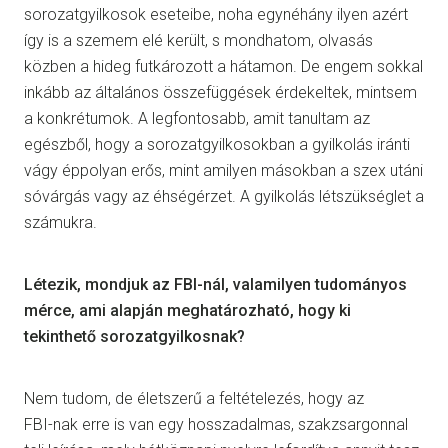
sorozatgyilkosok eseteibe, noha egynéhány ilyen azért
így is a szemem elé került, s mondhatom, olvasás
közben a hideg futkározott a hátamon. De engem sokkal
inkább az általános összefüggések érdekeltek, mintsem
a konkrétumok. A legfontosabb, amit tanultam az
egészből, hogy a sorozatgyilkosokban a gyilkolás iránti
vágy éppolyan erős, mint amilyen másokban a szex utáni
sóvárgás vagy az éhségérzet. A gyilkolás létszükséglet a
számukra.
Létezik, mondjuk az FBI-nál, valamilyen tudományos
mérce, ami alapján meghatározható, hogy ki
tekinthető sorozatgyilkosnak?
Nem tudom, de életszerű a feltételezés, hogy az
FBI-nak erre is van egy hosszadalmas, szakzsargonnal