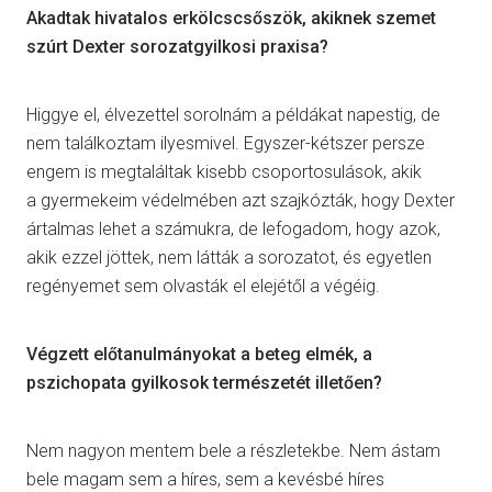
Akadtak hivatalos erkölcscsőszök, akiknek szemet
szúrt Dexter sorozatgyilkosi praxisa?
Higgye el, élvezettel sorolnám a példákat napestig, de
nem találkoztam ilyesmivel. Egyszer-kétszer persze
engem is megtaláltak kisebb csoportosulások, akik
a gyermekeim védelmében azt szajkózták, hogy Dexter
ártalmas lehet a számukra, de lefogadom, hogy azok,
akik ezzel jöttek, nem látták a sorozatot, és egyetlen
regényemet sem olvasták el elejétől a végéig.
Végzett előtanulmányokat a beteg elmék, a
pszichopata gyilkosok természetét illetően?
Nem nagyon mentem bele a részletekbe. Nem ástam
bele magam sem a híres, sem a kevésbé híres