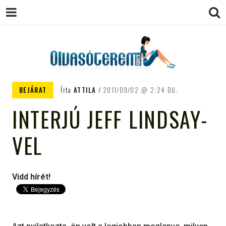
OLVASÓTEREM.COM – AZ
könyvekről könyvbarátoknak
BEJÁRAT
Írta
ATTILA
2011/09/02
2:24 DU.
EGÉSZSÉGES OLVASÁS
INTERJÚ JEFF LINDSAY-
TÁMOGATÓJA
VEL
Vidd hírét!