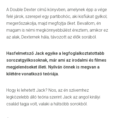
A Double Dexter című könyvben, amelynek épp a vége
felé járok, szerepel egy partibohóc, aki kisfiúkat gyilkol;
megerőszakolja, majd megfojtja őket. Bevallom, én
magam is némi megkönnyebbülést éreztem, amikor ez
az alak, Dexternek hála, távozott az élők sorából.
Hasfelmetsző Jack egyike a legfoglalkoztatottabb
sorozatgyilkosoknak, már ami az irodalmi és filmes
megjelenéseket illeti. Nyilván önnek is megvan a
kilétére vonatkozó teóriája.
Hogy ki lehetett Jack? Nos, az én szívemhez
legközelebb álló teória szerint Jack az angol királyi
család tagja volt, valaki a hátsóbb sorokból.