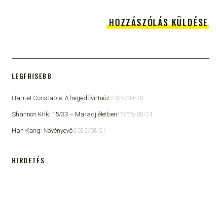
LEGFRISEBB
Harriet Constable: A hegedűvirtuóz
2025/09/28
Shannon Kirk: 15/33 ​– Maradj életben!
2025/08/24
Han Kang: Növényevő
2025/08/21
HIRDETÉS