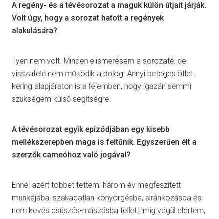
A regény- és a tévésorozat a maguk külön útjait járják.
Volt úgy, hogy a sorozat hatott a regények
alakulására?
Ilyen nem volt. Minden elismerésem a sorozaté, de
visszafelé nem működik a dolog. Annyi beteges ötlet
kering alapjáraton is a fejemben, hogy igazán semmi
szükségem külső segítségre.
A tévésorozat egyik epizódjában egy kisebb
mellékszerepben maga is feltűnik. Egyszerűen élt a
szerzők cameóhoz való jogával?
Ennél azért többet tettem: három év megfeszített
munkájába, szakadatlan könyörgésbe, siránkozásba és
nem kevés csúszás-mászásba tellett, míg végül elértem,