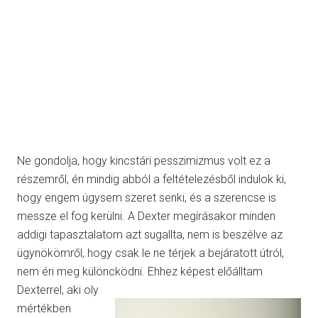
Ne gondolja, hogy kincstári pesszimizmus volt ez a
részemről, én mindig abból a feltételezésből indulok ki,
hogy engem úgysem szeret senki, és a szerencse is
messze el fog kerülni. A Dexter megírásakor minden
addigi tapasztalatom azt sugallta, nem is beszélve az
ügynökömről, hogy csak le ne térjek a bejáratott útról,
nem éri meg különcködni.
Ehhez képest előálltam
Dexterrel, aki oly
mértékben