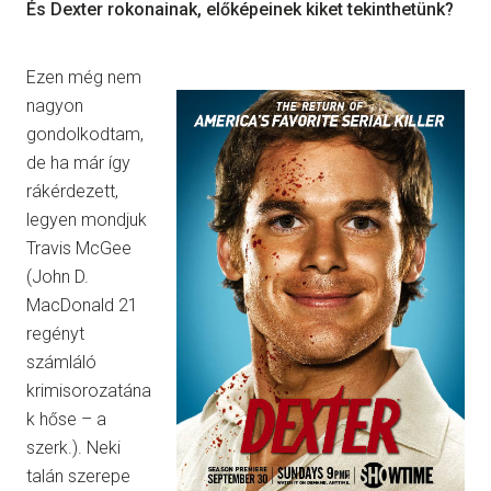
És Dexter rokonainak, előképeinek kiket tekinthetünk?
Ezen még nem
nagyon
gondolkodtam,
de ha már így
rákérdezett,
legyen mondjuk
Travis McGee
(John D.
MacDonald 21
regényt
számláló
krimisorozatána
k hőse – a
szerk.). Neki
talán szerepe