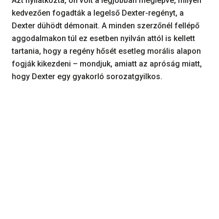
Azt nyilatkozta, ön volt a legjobban meglepve, milyen
kedvezően fogadták a legelső Dexter-regényt, a
Dexter dühödt démonait. A minden szerzőnél fellépő
aggodalmakon túl ez esetben nyilván attól is kellett
tartania, hogy a regény hősét esetleg morális alapon
fogják kikezdeni – mondjuk, amiatt az apróság miatt,
hogy Dexter egy gyakorló sorozatgyilkos.