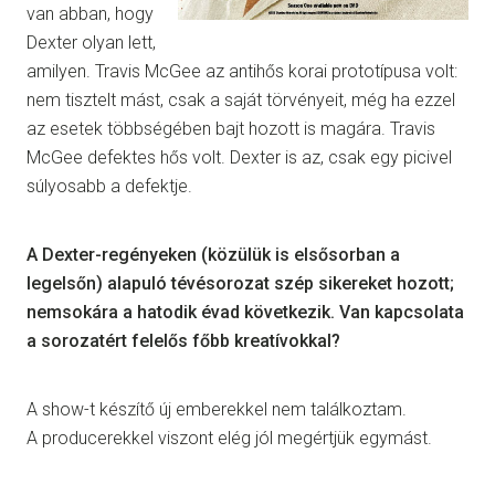
van abban, hogy
Dexter olyan lett,
amilyen. Travis McGee az antihős korai prototípusa volt:
nem tisztelt mást, csak a saját törvényeit, még ha ezzel
az esetek többségében bajt hozott is magára. Travis
McGee defektes hős volt. Dexter is az, csak egy picivel
súlyosabb a defektje.
A Dexter-regényeken (közülük is elsősorban a
legelsőn) alapuló tévésorozat szép sikereket hozott;
nemsokára a hatodik évad következik. Van kapcsolata
a sorozatért felelős főbb kreatívokkal?
A show-t készítő új emberekkel nem találkoztam.
A producerekkel viszont elég jól megértjük egymást.