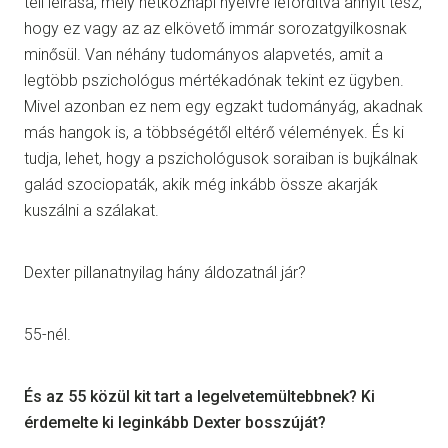
teli leírása, mely hétköznapi nyelvre lefordítva annyit tesz,
hogy ez vagy az az elkövető immár sorozatgyilkosnak
minősül. Van néhány tudományos alapvetés, amit a
legtöbb pszichológus mértékadónak tekint ez ügyben.
Mivel azonban ez nem egy egzakt tudományág, akadnak
más hangok is, a többségétől eltérő vélemények. És ki
tudja, lehet, hogy a pszichológusok soraiban is bujkálnak
galád szociopaták, akik még inkább össze akarják
kuszálni a szálakat.
Dexter pillanatnyilag hány áldozatnál jár?
55-nél.
És az 55 közül kit tart a legelvetemültebbnek? Ki
érdemelte ki leginkább Dexter bosszúját?