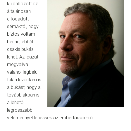
különbözött az
általánosan
elfogadott
sémáktól, hogy
biztos voltam
benne, ebből
csakis bukás
lehet. Az igazat
megvallva
valahol legbelül
talán kívántam is
a bukást, hogy a
továbbiakban is
a lehető
legrosszabb
véleménnyel lehessek az embertársaimról.