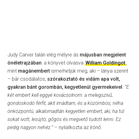
Judy Carver talán elég mélyre ás
májusban megjelent
önéletrajzában
: a könyvet olvasva
William Goldingot
,
mint
magánembert
ismerhetjük meg, aki – lánya szerint
– bár csodálatos,
szórakoztató és vidám apa volt,
gyakran bánt gorombán, kegyetlenül gyermekeivel
.
“
E
két embert kell eggyé kovácsolnom: a melegszívű,
gondoskodó férfit, akit imádtam; és a közömbös, néha
önközpontú, alkalomadtán kegyetlen embert, aki, ha túl
sokat ivott, lesújtó, gőgös és megvető tudott lenni. Ez
pedig nagyon nehéz.”
– nyilatkozta az írónő.