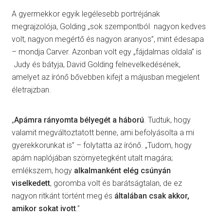
A gyermekkor egyik legélesebb portréjának
megrajzolója, Golding „sok szempontból nagyon kedves
volt, nagyon megértő és nagyon aranyos”, mint édesapa
– mondja Carver. Azonban volt egy „fájdalmas oldala” is
Judy és bátyja, David Golding felnevelkedésének,
amelyet az írónő bővebben kifejt a májusban megjelent
életrajzban.
„
Apámra rányomta bélyegét a háború
. Tudtuk, hogy
valamit megváltoztatott benne, ami befolyásolta a mi
gyerekkorunkat is” – folytatta az írónő. „Tudom, hogy
apám naplójában szörnyetegként utalt magára;
emlékszem, hogy
alkalmanként elég csúnyán
viselkedett
, goromba volt és barátságtalan, de ez
nagyon ritkánt történt meg és
általában csak akkor,
amikor sokat ivott
.”