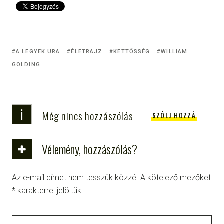
A LEGYEK URA
ÉLETRAJZ
KETTŐSSÉG
WILLIAM
GOLDING
i
Még nincs hozzászólás
SZÓLJ HOZZÁ
Vélemény, hozzászólás?
Az e-mail címet nem tesszük közzé.
A kötelező mezőket
*
karakterrel jelöltük