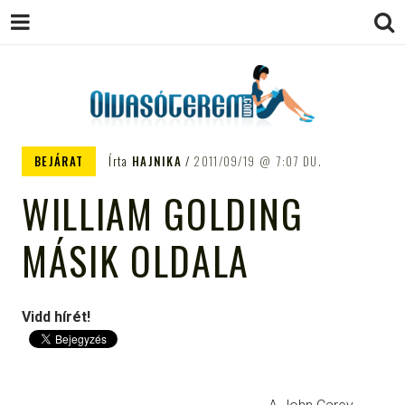
OLVASÓTEREM.COM – AZ
könyvekről könyvbarátoknak
BEJÁRAT
Írta
HAJNIKA
2011/09/19
7:07 DU.
EGÉSZSÉGES OLVASÁS
WILLIAM GOLDING
TÁMOGATÓJA
MÁSIK OLDALA
Vidd hírét!