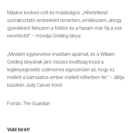
Máskor kedves volt és mulatságos: „Hihetetlenül
szórakoztató emberként ismertem, emlékszem, ahogy
gyerekként fekszem a földön és a hasam már fáj a sok
nevetéstől” – mondja Golding lánya.
„Mindent egybevetve imádtam apámat; és a William
Golding lányának járó összes kiváltság közül a
leglényegesebb számomra egyszerűen az, hogy ez
mellett a bámulatos ember mellett nőhettem fel.” – állítja
büszkén Judy Carver írónő.
Forrás:
The Guardian
Vidd hírét!