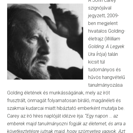
A John Carey
szignójával
jegyzett, 2009-
ben megjelent
hivatalos Golding-
életrajz (
William
Golding: A Legyek
Ura Írója
) talán
kicsit túl
tudományos és
hűvös hangvételű
tanulmányozása
Golding életének és munkásságának, mely az írót
frusztrált, önmagát folyamatosan bíráló, magánéleti és
szakmai kudarcai miatt hibáztató emberként mutatja be.
Carey az író híres naplóját idézve írja:
“Egy napon … az
emberek majd tanulmányozni fogják az életemet, és arra a
következtetésre jutnak majd, hogy szörnyeteg vagyok. Azt