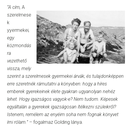
“A cím,
A
szerelmese
k
yyermekei
,
egy
közmondás
ra
vezethető
vissza, mely
szerint a szerelmesek gyermekei árvák; és tulajdonképpen
erre szeretnék rámutatni a könyvben: hogy a híres
emberek gyerekeinek élete gyakran ugyanolyan nehéz
lehet. Hogy igazságos vagyok-e? Nem tudom. Képesek
egyáltalán a gyerekek igazságosan ítélkezni szüleikről?
Istenem, remélem az enyéim soha nem fognak könyvet
írni rólam.”
– fogalmaz Golding lánya.