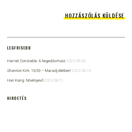
LEGFRISEBB
Harriet Constable: A hegedűvirtuóz
2025/09/28
Shannon Kirk: 15/33 ​– Maradj életben!
2025/08/24
Han Kang: Növényevő
2025/08/21
HIRDETÉS