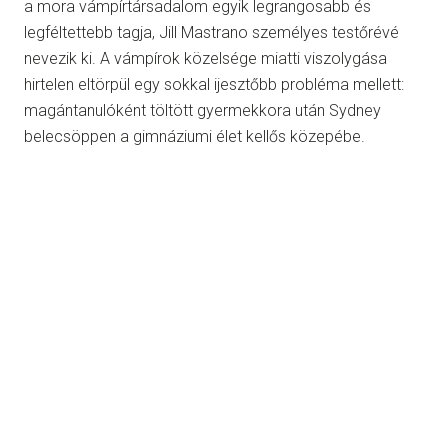
a mora vámpírtársadalom egyik legrangosabb és
legféltettebb tagja, Jill Mastrano személyes testőrévé
nevezik ki. A vámpírok közelsége miatti viszolygása
hirtelen eltörpül egy sokkal ijesztőbb probléma mellett:
magántanulóként töltött gyermekkora után Sydney
belecsöppen a gimnáziumi élet kellős közepébe.