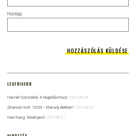
Honlap
LEGFRISEBB
Harriet Constable: A hegedűvirtuóz
2025/09/28
Shannon Kirk: 15/33 ​– Maradj életben!
2025/08/24
Han Kang: Növényevő
2025/08/21
HIRDETÉS