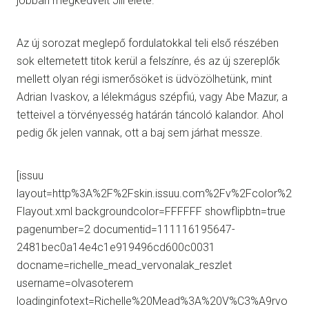
jobban megkedvelt Jill élete.
Az új sorozat meglepő fordulatokkal teli első részében
sok eltemetett titok kerül a felszínre, és az új szereplők
mellett olyan régi ismerősöket is üdvözölhetünk, mint
Adrian Ivaskov, a lélekmágus szépfiú, vagy Abe Mazur, a
tetteivel a törvényesség határán táncoló kalandor. Ahol
pedig ők jelen vannak, ott a baj sem járhat messze.
[issuu
layout=http%3A%2F%2Fskin.issuu.com%2Fv%2Fcolor%2
Flayout.xml backgroundcolor=FFFFFF showflipbtn=true
pagenumber=2 documentid=111116195647-
2481bec0a14e4c1e919496cd600c0031
docname=richelle_mead_vervonalak_reszlet
username=olvasoterem
loadinginfotext=Richelle%20Mead%3A%20V%C3%A9rvo