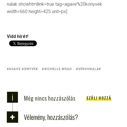
nalak showhtmllink=true tag=agave%20konyvek
width=660 height=425 unit=px]
Vidd hírét!
AGAVE KÖNYVEK
RICHELLE MEAD
VÉRVONALAK
i
Még nincs hozzászólás
SZÓLJ HOZZÁ
Vélemény, hozzászólás?