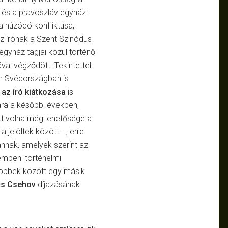
j és a pravoszláv egyház
a húzódó konfliktusa,
z írónak a Szent Szinódus
 egyház tagjai közül történő
val végződött. Tekintettel
n Svédországban is
t
az író kiátkozása
is
ára a későbbi években,
tt volna még lehetősége a
jelöltek között –, erre
nnak, amelyek szerint az
mbeni történelmi
 többek között egy másik
cs Csehov
díjazásának