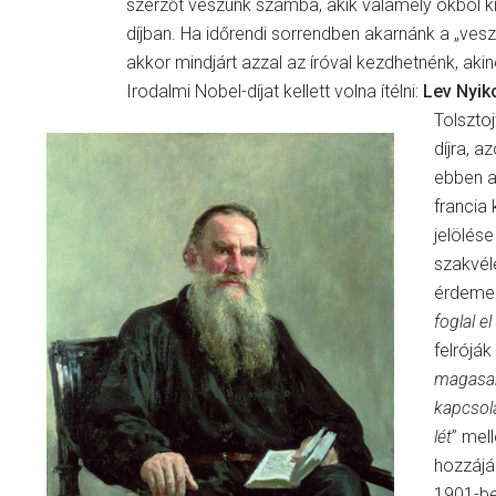
szerzőt veszünk számba, akik valamely okból k
díjban. Ha időrendi sorrendben akarnánk a „vesz
akkor mindjárt azzal az íróval kezdhetnénk, akin
Irodalmi Nobel-díjat kellett volna ítélni:
Lev Nyik
Tolsztoj
díjra, 
ebben 
francia 
jelölés
szakvél
érdemeit
foglal e
felróják 
magasab
kapcsol
lét
” mell
hozzájá
1901-be