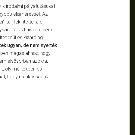
ik irodalmi pályafutásukat
yobb elismeréssel. Az
is. (Tekintettel a díj
gyságára, azt hiszem nem
ltétlenül és kizárólag
ltek ugyan, de nem nyerték
éppen magas ahhoz, hpgy
nem elsősorban azokra,
ek, oly mértékben és
lmat, hogy munkásságuk