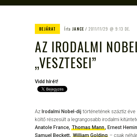
BEJÁRAT
Írta
JANCE
2011/11/29
9:13 DE.
AZ IRODALMI NOBEL
„VESZTESEI”
Vidd hírét!
Az
Irodalmi Nobel-díj
történetének száztíz éve 
költő részesült a legrangosabb irodalmi kitünte
Anatole France,
Thomas Mann
, Ernest Hemi
Samuel Beckett,
William Golding
– csak néhán