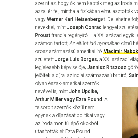
szerint az, hogy ők nem kapták meg az Irodalmi
azzal ér fel, mintha a fizikában elmulasztották v
vagy
Werner Karl Heisenberg
et. De lehetne fol
nevekkel, mint
Joseph Conrad
lengyel születés
Proust
francia regényíró – a XX. század egyik 
számon tartott,
Az eltűnt idő nyomában
című hé
orosz származású amerikai író
Vladimir Nabo
született
Jorge Luis Borges
, a XX. századi vil
legjelesebb képviselője,
Jannisz
Ritszosz
görög
jelöltek a díjra, az indiai származású brit író,
Sal
olyan észak-amerikai szerzők
nevével is, mint
John Updike,
Arthur Miller vagy Ezra Pound
. A
felsorolt szerzők közül nem
egynek a díjazását politikai vagy
az irodalmon túllépő okokból
utasították el: Ezra Pound