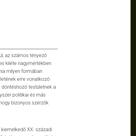
ül, az számos tényező
tes kiléte nagymértékben
émia milyen formában
deletének erre vonatkozó
a döntéshozó testületnek a
yszer politikai és más
, hogy bizonyos szerzők
y kiemelkedő XX. századi