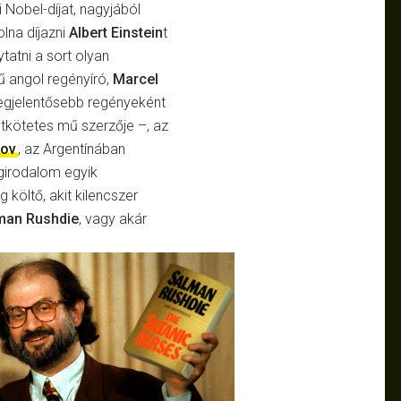
 Nobel-díjat, nagyjából
olna díjazni
Albert Einstein
t
ytatni a sort olyan
ű angol regényíró,
Marcel
legjelentősebb regényeként
tkötetes mű szerzője –, az
kov
, az Argentínában
ágirodalom egyik
 költő, akit kilencszer
man Rushdie
, vagy akár