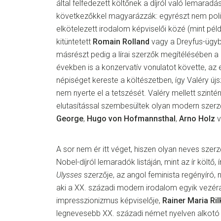
által felfedezett költőnek a díjról való lemaradá
következőkkel magyarázzák: egyrészt nem polit
elkötelezett irodalom képviselői közé (mint pél
kitüntetett
Romain Rolland
vagy a Dreyfus-ügyb
másrészt pedig a lírai szerzők megítélésében 
években is a konzervatív vonulatot követte, az
népiséget kereste a költészetben, így Valéry új
nem nyerte el a tetszését. Valéry mellett szint
elutasítással szembesültek olyan modern szer
George
,
Hugo von Hofmannsthal
,
Arno Holz
v
A sor nem ér itt véget, hiszen olyan neves sze
Nobel-díjról lemaradók listáján, mint az ír költő, 
Ulysses
szerzője, az angol feminista regényíró, 
aki a XX. századi modern irodalom egyik vezéra
impresszionizmus képviselője,
Rainer Maria Ril
legnevesebb XX. századi német nyelven alkotó k