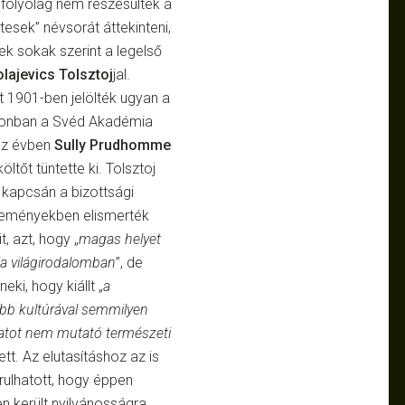
ifolyólag nem részesültek a
tesek” névsorát áttekinteni,
ek sokak szerint a legelső
olajevics Tolsztoj
jal.
t 1901-ben jelölték ugyan a
azonban a Svéd Akadémia
az évben
Sully Prudhomme
költőt tüntette ki. Tolsztoj
e kapcsán a bizottsági
eményekben elismerték
, azt, hogy „
magas helyet
l a világirodalomban
”, de
neki, hogy kiállt „
a
b kultúrával semmilyen
atot nem mutató természeti
ett. Az elutasításhoz az is
rulhatott, hogy éppen
n került nyilvánosságra