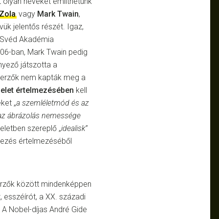
 olyan neveket említhetünk
 Zola
vagy
Mark Twain
,
ük jelentős részét. Igaz,
 a Svéd Akadémia
906-ban, Mark Twain pedig
nyező játszotta a
szerzők nem kapták meg a
elet értelmezésében
kell
ket „
a szemléletmód és az
 az ábrázolás nemessége
eletben szereplő „
idealisk
”
fejezés értelmezéséből
erzők között mindenképpen
, esszéírót, a XX. századi
. A Nobel-díjas André Gide