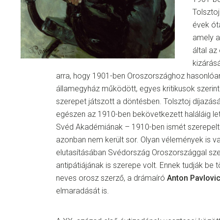
Tolszto
évek ót
amely a
által az
kizárásá
arra, hogy 1901-ben Oroszországhoz hasonlóa
államegyház működött, egyes kritikusok szerin
szerepet játszott a döntésben. Tolsztoj díjazás
egészen az 1910-ben bekövetkezett haláláig le
Svéd Akadémiának – 1910-ben ismét szerepelt a 
azonban nem került sor. Olyan vélemények is va
elutasításában Svédország Oroszországgal sze
antipátiájának is szerepe volt. Ennek tudják be
neves orosz szerző, a drámaíró
Anton Pavlovi
elmaradását is.