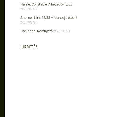
Harriet Constable: A hegedűvirtuóz
2025/09/28
Shannon Kirk: 15/33 ​– Maradj életben!
2025/08/24
Han Kang: Növényevő
2025/08/21
HIRDETÉS