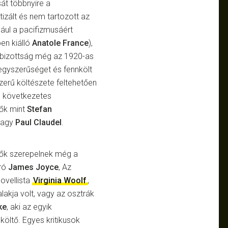
sát többnyire a
izált és nem tartozott az
dául a pacifizmusáért
en kiálló
Anatole France
),
a bizottság még az 1920-as
 egyszerűséget és fennkölt
szerű költészete feltehetően
én következetes
zők mint
Stefan
agy
Paul Claudel
.
rzők szerepelnek még a
író
James Joyce
, Az
novellista
Virginia Woolf
,
lakja volt, vagy az osztrák
ke
, aki az egyik
öltő. Egyes kritikusok