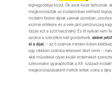
legnagyobbjai közül. Ők azok közé tartoznak, ak
megkoronázták az irodalomban elérhető legnag
Irodalmi Nobel-díjnak vannak azonban „vesztesei” 
eszmei értékére és a vele járó pénzösszeg na
túlzás ezt a szót használni). És itt nyilván nem fe
azokra a szerzőkre kell gondolnunk,
akiket jelö
el a díjat
, – az ő számuk minden évben kellők
egy cikkben számba lehessen őket venni –, ha
akik műveikkel olyan kiváló érdemeket szerezt
színvonalon gyarapították a XX. századi iroda
megkoronázásaként méltók lettek volna a díjra.