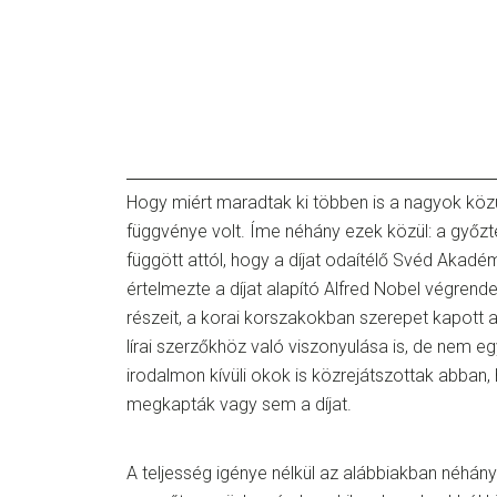
Hogy miért maradtak ki többen is a nagyok köz
függvénye volt. Íme néhány ezek közül: a győz
függött attól, hogy a díjat odaítélő Svéd Akad
értelmezte a díjat alapító Alfred Nobel végren
részeit, a korai korszakokban szerepet kapott 
lírai szerzőkhöz való viszonyulása is, de nem eg
irodalmon kívüli okok is közrejátszottak abban
megkapták vagy sem a díjat.
A teljesség igénye nélkül az alábbiakban néhán