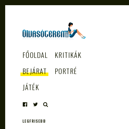
OLVASÓTEREM.COM
könyvekről könyvbarátoknak
FŐOLDAL
KRITIKÁK
– AZ EGÉSZSÉGES
OLVASÁS
BEJÁRAT
PORTRÉ
TÁMOGATÓJA
JÁTÉK
KERESÉS
LEGFRISEBB