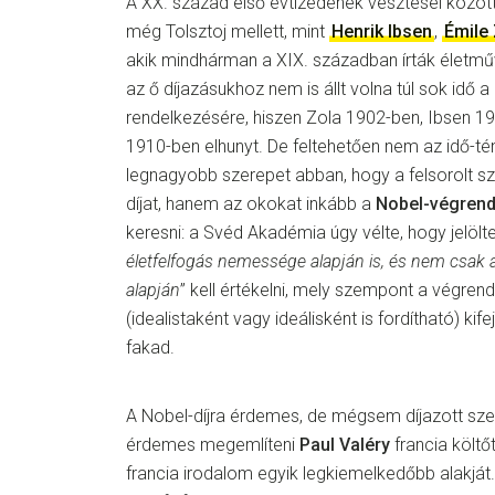
A XX. század első évtizedének vesztesei között
még Tolsztoj mellett, mint
Henrik Ibsen
,
Émile
akik mindhárman a XIX. században írták életműv
az ő díjazásukhoz nem is állt volna túl sok idő
rendelkezésére, hiszen Zola 1902-ben, Ibsen 1
1910-ben elhunyt. De feltehetően nem az idő-té
legnagyobb szerepet abban, hogy a felsorolt 
díjat, hanem az okokat inkább a
Nobel-végrend
keresni: a Svéd Akadémia úgy vélte, hogy jelölte
életfelfogás nemessége alapján is, és nem csak
alapján
” kell értékelni, mely szempont a végrend
(idealistaként vagy ideálisként is fordítható) ki
fakad.
A Nobel-díjra érdemes, de mégsem díjazott sz
érdemes megemlíteni
Paul Valéry
francia költőt
francia irodalom egyik legkiemelkedőbb alakját