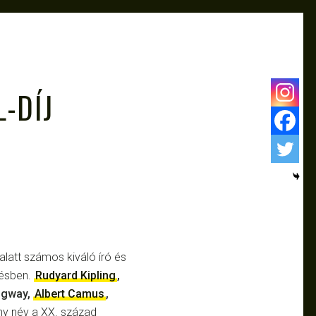
-DÍJ
alatt számos kiváló író és
tésben.
Rudyard Kipling
,
ngway,
Albert Camus
,
y név a XX. század