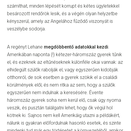
számíthat, minden lépését korrupt és kétes ügyletekkel
besározott rendőrök lesik, és a végén olyan helyzetbe
kényszerül, amely az Angelához fűződő viszonyát is
veszélybe sodorja.
A regényt Lehane
megdöbbentő adatokkal kezdi
.
Amerikában naponta (!) kétezer-háromszáz gyerek tűnik
el, és ezeknek az eltűnéseknek különféle okai vannak: az
elhidegült szülők rabolják el, vagy egyszerűen kidobják
otthonról, de sok esetben a gyerek szökik el a családi
körülmények elől, és nem ritka az sem, hogy a szülők
egyszerűen nem indulnak a keresésére. Évente
háromszáz gyerek soha nem kerül elő, csak úgy nyoma
veszik, és pusztán találgatni lehet, hogy ők végül hol
kötnek ki. Sajnos nem kell Amerikáig utazni a példákért,
nálunk is gyakran előfordulnak hasonló esetek, és szinte
mindenki tud már egy történetet a környezetéből, amikor