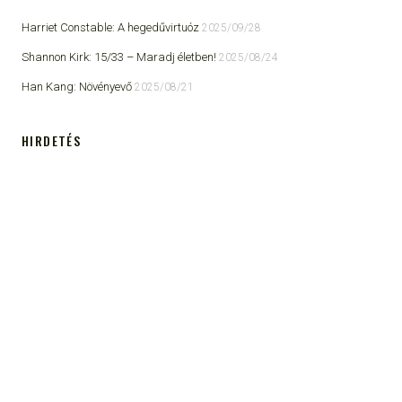
Harriet Constable: A hegedűvirtuóz
2025/09/28
Shannon Kirk: 15/33 ​– Maradj életben!
2025/08/24
Han Kang: Növényevő
2025/08/21
HIRDETÉS