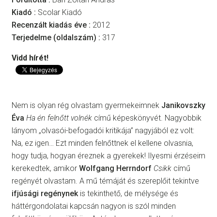
Kiadó :
Scolar Kiadó
Recenzált kiadás éve :
2012
Terjedelme (oldalszám) :
317
Vidd hírét!
Nem is olyan rég olvastam gyermekeimnek
Janikovszky
Éva
Ha én felnőtt volnék
című képeskönyvét. Nagyobbik
lányom „olvasói-befogadói kritikája” nagyjából ez volt:
Na, ez igen… Ezt minden felnőttnek el kellene olvasnia,
hogy tudja, hogyan éreznek a gyerekek! Ilyesmi érzéseim
kerekedtek, amikor
Wolfgang Herrndorf
Csikk
című
regényét olvastam. A mű témáját és szereplőit tekintve
ifjúsági regénynek
is tekinthető, de mélysége és
háttérgondolatai kapcsán nagyon is szól minden