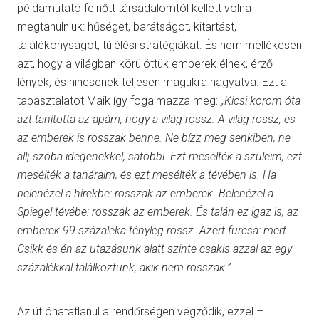
példamutató felnőtt társadalomtól kellett volna
megtanulniuk: hűséget, barátságot, kitartást,
találékonyságot, túlélési stratégiákat. És nem mellékesen
azt, hogy a világban körülöttük emberek élnek, érző
lények, és nincsenek teljesen magukra hagyatva. Ezt a
tapasztalatot Maik így fogalmazza meg:
„Kicsi korom óta
azt tanította az apám, hogy a világ rossz. A világ rossz, és
az emberek is rosszak benne. Ne bízz meg senkiben, ne
állj szóba idegenekkel, satöbbi. Ezt mesélték a szüleim, ezt
mesélték a tanáraim, és ezt mesélték a tévében is. Ha
belenézel a hírekbe: rosszak az emberek. Belenézel a
Spiegel tévébe: rosszak az emberek. És talán ez igaz is, az
emberek 99 százaléka tényleg rossz. Azért furcsa: mert
Csikk és én az utazásunk alatt szinte csakis azzal az egy
százalékkal találkoztunk, akik nem rosszak.”
Az út óhatatlanul a rendőrségen végződik, ezzel –