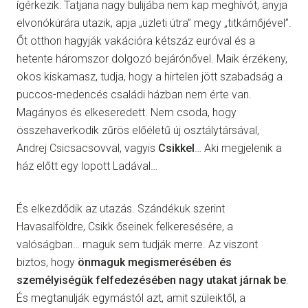
ígérkezik: Tatjana nagy bulijába nem kap meghívót, anyja
elvonókúrára utazik, apja „üzleti útra” megy „titkárnőjével”.
Őt otthon hagyják vakációra kétszáz euróval és a
hetente háromszor dolgozó bejárónővel. Maik érzékeny,
okos kiskamasz, tudja, hogy a hirtelen jött szabadság a
puccos-medencés családi házban nem érte van.
Magányos és elkeseredett. Nem csoda, hogy
összehaverkodik zűrös előéletű új osztálytársával,
Andrej Csicsacsovval, vagyis
Csikkel
… Aki megjelenik a
ház előtt egy lopott Ladával…
És elkezdődik az utazás. Szándékuk szerint
Havasalföldre, Csikk őseinek felkeresésére, a
valóságban… maguk sem tudják merre. Az viszont
biztos, hogy
önmaguk megismerésében és
személyiségük felfedezésében nagy utakat járnak be
.
És megtanulják egymástól azt, amit szüleiktől, a