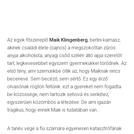
Az egyik főszereplő
Maik Klingenberg
, berlini kamasz,
akinek családi élete (sajnos) a megszokottan zűrös:
anyja alkoholista, anyagi csőd szélén álló apja szeretőt
tart, legkevesebbet egyszem gyermekükkel törődnek. Az
első tény, ami szemünkbe ötlik az, hogy Maiknak nincs
beceneve. Sem becéző, sem sértő. Ez egy érző
olvasónak rögtön feltűnik: ezt a gyereket nem fogadta
be közössége, nem tartozik sehová és senkihez,
egyszerűen közömbös a létezése. De ami igazán
tragikus, hogy ennek Maik is tudatában van…
A tanév vége a fiú számára egyenesen katasztrófának