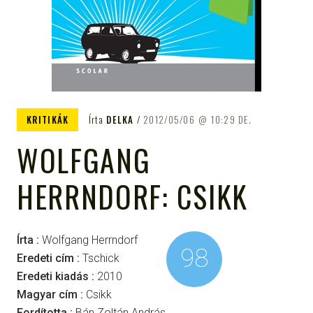
KRITIKÁK
Írta
DELKA
2012/05/06
10:29 DE.
WOLFGANG
HERRNDORF: CSIKK
Írta :
Wolfgang Herrndorf
98
Eredeti cím :
Tschick
Eredeti kiadás :
2010
Magyar cím :
Csikk
Fordította :
Bán Zoltán András