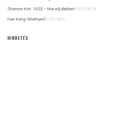
Shannon Kirk: 15/33 ​– Maradj életben!
2025/08/24
Han Kang: Növényevő
2025/08/21
HIRDETÉS