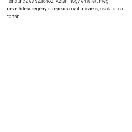
felnőtthöz és szülőhöz. Aztán, hogy emellett még
nevelődési regény
és
epikus road movie
is, csak hab a
tortán…