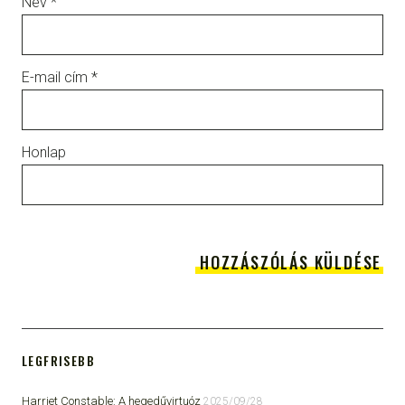
Név
*
E-mail cím
*
Honlap
LEGFRISEBB
Harriet Constable: A hegedűvirtuóz
2025/09/28