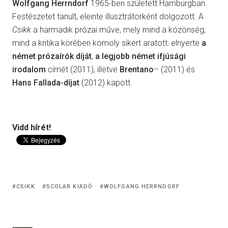
Wolfgang Herrndorf
1965-ben született Hamburgban.
Festészetet tanult, eleinte illusztrátorként dolgozott. A
Csikk
a harmadik prózai műve, mely mind a közönség,
mind a kritika körében komoly sikert aratott: elnyerte
a
német
prózaírók díját
,
a legjobb német ifjúsági
irodalom
címét (2011), illetve
Brentano
– (2011) és
Hans Fallada-díjat
(2012) kapott.
Vidd hírét!
CSIKK
SCOLAR KIADÓ
WOLFGANG HERRNDORF