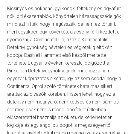
Kicsinyes és pökhendi gyilkosok, féltékeny és agyafúrt
nők, piti ékszerrablók, könyörtelen házasságszédelgők –
mind azt hitték, hogy megússzák, de nem ez történt,
mert ügyükben egy kövérkés, alacsony férfi kezdett el
nyomozni, a Continental Op, azaz a Kontinentális
Detektívügynökség névtelen és végletekig eltökélt
kopója. Dashiell Hammett első kézből merítette
történeteit, ugyanis éveken keresztül dolgozott a
Pinkerton Detektívügynökségnek, méghozzá nem
egyszer káprázatos sikerrel, így az sem csoda, hogy a
Continental Opról szóló történetek hatalmas sikert
arattak az olvasók körében. Hiszen lehet, hogy ez a
detektív nem megnyerő, nem kedves és nem sármos,
sőt még csak nem is mond jópofákat (ellenben
előszeretettel használja az öklét), de kérlelhetetlen
logikája és egy angol bulldogot is megszégyenítő
kitartása kivétel nélkül mindig meghozza az eredményt: a