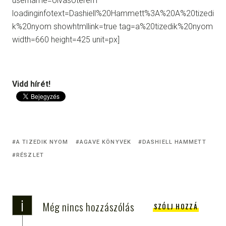
username=olvasoterem
loadinginfotext=Dashiell%20Hammett%3A%20A%20tizedi
k%20nyom showhtmllink=true tag=a%20tizedik%20nyom
width=660 height=425 unit=px]
Vidd hírét!
A TIZEDIK NYOM
AGAVE KÖNYVEK
DASHIELL HAMMETT
RÉSZLET
i
Még nincs hozzászólás
SZÓLJ HOZZÁ