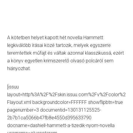
A kötetben helyet kapott hét novella Hammett
legkiválóbb írásai közé tartozik, melyek egyszerre
teremtettek műfajt és váltak azonnal klasszikussá, ezért
a könyv egyetlen krimiszerető olvasó polcáról sem
hiányozhat.
[issuu
layout=http%3A%2F%2Fskin.issuu.com%2Fv%2Fcolor%2
Flayout.xml backgroundcolor=FFFFFF showflipbtn=true
pagenumber=3 documentid=130131125525-
2b7b1ca5066b47fb8e4550d395633790
docname=dashiell-hammett-a-tizedik-nyom-novella