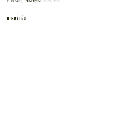
Han Kang: Növényevő
2025/08/21
HIRDETÉS