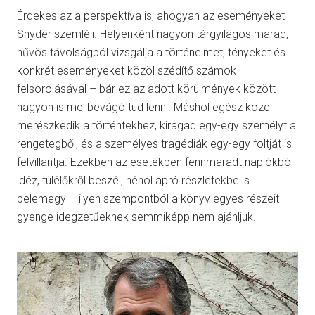
Érdekes az a perspektíva is, ahogyan az eseményeket
Snyder szemléli. Helyenként nagyon tárgyilagos marad,
hűvös távolságból vizsgálja a történelmet, tényeket és
konkrét eseményeket közöl szédítő számok
felsorolásával – bár ez az adott körülmények között
nagyon is mellbevágó tud lenni. Máshol egész közel
merészkedik a történtekhez, kiragad egy-egy személyt a
rengetegből, és a személyes tragédiák egy-egy foltját is
felvillantja. Ezekben az esetekben fennmaradt naplókból
idéz, túlélőkről beszél, néhol apró részletekbe is
belemegy – ilyen szempontból a könyv egyes részeit
gyenge idegzetűeknek semmiképp nem ajánljuk.