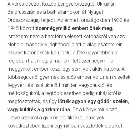
A véres övezet Közép-Lengyelországtól Ukrajnán,
Belorusszián és a balti államokon át Nyugat-
Oroszországig terjedt. Az érintett országokban 1933 és
1945 között
tizennégymillió embert öltek meg
;
ismétlem: nem a harctéren elesett katonákról van szó.
Noha a második világháború alatt a világ csataterein
elhunyt katonáknak körülbelül a fele ugyanebben a
régióban halt meg, a már említett tizennégymillió
meggyilkolt ember közül egy sem volt aktív katona. A
többségük nő, gyermek és idős ember volt, nem viseltek
fegyvert, és haláluk előtt minden vagyonuktól és
méltóságuktól, a legtöbb esetben pedig ruhájuktól is
megfosztották, és úgy
lőtték agyon egy gödör szélén,
vagy küldték a gázkamrába
. Ez a könyv róluk szól,
illetve azokról a gyilkos politikákról, amelyek
következtében tizennégymillióan vesztették életüket.