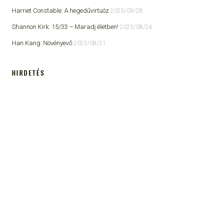
Harriet Constable: A hegedűvirtuóz
2025/09/28
Shannon Kirk: 15/33 ​– Maradj életben!
2025/08/24
Han Kang: Növényevő
2025/08/21
HIRDETÉS