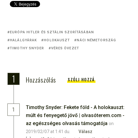
EURÓPA HITLER ÉS SZTÁLIN SZORÍTÁSÁBAN
HALÁLGYÁRAK
HOLOKAUSZT
NÁCI NÉMETORSZÁG
TIMOTHY SNYDER
VÉRES ÖVEZET
1
Hozzászólás
SZÓLJ HOZZÁ
Timothy Snyder: Fekete föld - A holokauszt:
1
múlt és fenyegető jövő | olvasóterem.com -
az egészséges olvasás támogatója
on
2019/02/07 at 1:41 du.
Válasz