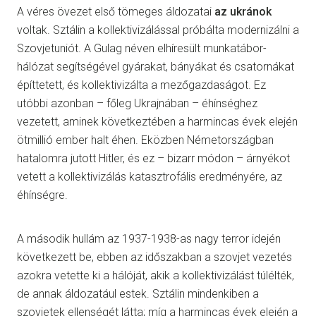
A véres övezet első tömeges áldozatai
az ukránok
voltak. Sztálin a kollektivizálással próbálta modernizálni a
Szovjetuniót. A Gulag néven elhíresült munkatábor-
hálózat segítségével gyárakat, bányákat és csatornákat
építtetett, és kollektivizálta a mezőgazdaságot. Ez
utóbbi azonban – főleg Ukrajnában – éhínséghez
vezetett, aminek következtében a harmincas évek elején
ötmillió ember halt éhen. Eközben Németországban
hatalomra jutott Hitler, és ez – bizarr módon – árnyékot
vetett a kollektivizálás katasztrofális eredményére, az
éhínségre.
A második hullám az 1937-1938-as nagy terror idején
következett be, ebben az időszakban a szovjet vezetés
azokra vetette ki a hálóját, akik a kollektivizálást túlélték,
de annak áldozatául estek. Sztálin mindenkiben a
szovjetek ellenségét látta; míg a harmincas évek elején a