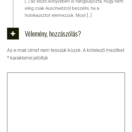
[…] az előző könyvében is hangsúlyozta, hogy nem
elég csak Auschwitzról beszélni, ha a
holokausztot elemezzük. Most […]
Vélemény, hozzászólás?
Az e-mail címet nem tesszük közzé.
A kötelező mezőket
*
karakterrel jelöltük