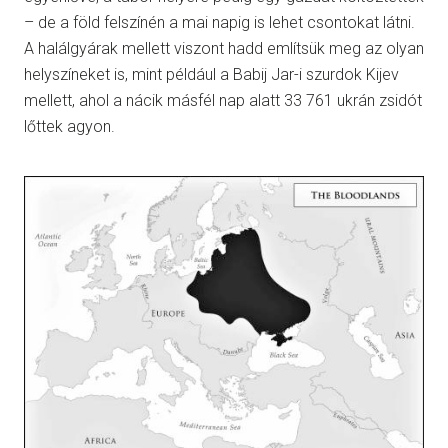
– de a föld felszínén a mai napig is lehet csontokat látni.
A halálgyárak mellett viszont hadd említsük meg az olyan
helyszíneket is, mint például a Babij Jar-i szurdok Kijev
mellett, ahol a nácik másfél nap alatt 33 761 ukrán zsidót
lőttek agyon.