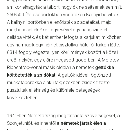
amikor elhagyták a tábort, hogy ők ne sejtsenek semmit;
250-500 fős csoportokban vonatokon Kalinyinbe vitték.
A kalinyini börtönben ellenőrizték az adataikat, majd
megbilincselték őket, egyesével egy hangszigetelt
cellába vitték, és két ember lefogta a karjukat, miközben
egy harmadik egy német pisztollyal hátulról tarkón lőtte.
6314 fogoly végezte ilyen körülmények között a közeli
erdő mélyén, egy előre megásott gödörben. A Molotov-
Ribbentrop-vonal másik oldalán a németek
gettókba
költöztették a zsidókat
. A gettók idővel rögtönzött
munkatáborokká alakultak; ezekben zsidók tízezrei
pusztultak el éhínség és különféle betegségek
következtében.
1941-ben Németország megtámadta szövetségesét, a
Szovjetuniót, és innentől
a németek jártak élen a