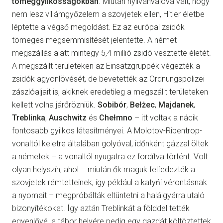
tömeggyilkosságokban
. Miután nyilvánvalóvá vált, hogy
nem lesz villámgyőzelem a szovjetek ellen, Hitler életbe
léptette a végső megoldást. Ez az európai zsidók
tömeges megsemmisítését jelentette. A német
megszállás alatt mintegy 5,4 millió zsidó vesztette életét.
A megszállt területeken az Einsatzgruppék végezték a
zsidók agyonlövését, de bevetették az Ordnungspolizei
zászlóaljait is, akiknek eredetileg a megszállt területeken
kellett volna járőrözniük.
Sobibór
,
Bełżec
,
Majdanek
,
Treblinka
,
Auschwitz
és
Chełmno
– itt voltak a nácik
fontosabb gyilkos létesítményei. A Molotov-Ribentrop-
vonaltól keletre általában golyóval, időnként gázzal öltek
a németek – a vonaltól nyugatra ez fordítva történt. Volt
olyan helyszín, ahol – miután ők maguk felfedezték a
szovjetek rémtetteinek, így például a katyńi vérontásnak
a nyomait – megpróbálták eltüntetni a halálgyárra utaló
bizonyítékokat. Így aztán Treblinkát a földdel tették
egyenlővé, a tábor helyére pedig egy gazdát költöztettek