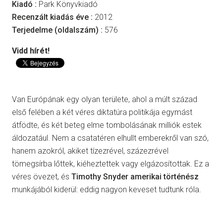
Kiadó :
Park Könyvkiadó
Recenzált kiadás éve :
2012
Terjedelme (oldalszám) :
576
Vidd hírét!
Van Európának egy olyan területe, ahol a múlt század
első felében a két véres diktatúra politikája egymást
átfödte, és két beteg elme tombolásának milliók estek
áldozatául. Nem a csatatéren elhullt emberekről van szó,
hanem azokról, akiket tízezrével, százezrével
tömegsírba lőttek, kiéheztettek vagy elgázosítottak. Ez a
véres övezet, és
Timothy Snyder amerikai történész
munkájából kiderül: eddig nagyon keveset tudtunk róla.