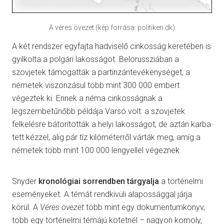
A véres övezet (kép forrása: politiken.dk)
A két rendszer egyfajta hadviselő cinkosság keretében is
gyilkolta a polgári lakosságot. Belorussziában a
szovjetek támogatták a partinzántevékenységet, a
németek viszonzásul több mint 300 000 embert
végeztek ki. Ennek a néma cinkosságnak a
legszembetűnőbb példája Varsó volt: a szovjetek
felkelésre bátorították a helyi lakosságot, de aztán karba
tett kézzel, alig pár tíz kilóméterről várták meg, amíg a
németek több mint 100 000 lengyellel végeznek.
Snyder
kronológiai sorrendben tárgyalja
a történelmi
eseményeket. A témát rendkivüli alapossággal járja
körül. A
Véres övezet
több mint egy dokumentumkönyv,
több egy történelmi témájú kötetnél – nagyon komoly,