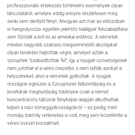
professzionális értekezés történelmi események olyan
láncolatáról, amelyre eddig ennyire részletesen még
senki sem derített fényt. Ahogyan azt már az előszóban
is hangsúlyozza:
egyetlen jelentős halálgyár felszabadítása
sem fűződik a brit és az amerikai erőkhöz
. A németek
minden nagyobb szabású megsemmisítő akciójukat
olyan területen hajtották végre, amelyet aztán a
szovjetek “szabadítottak fel”, így
a nyugati szövetségesek
nem jutottak el a véres övezetbe
, s nem látták azokat a
helyszíneket, ahol a németek gyilkoltak. A nyugati
országok egészen a Szovjetunió felbomlásáig és a
levéltárak megnyitásáig többnyire csak a német
koncentrációs táborok fényképei alapján alkothattak
képet a náci tömeggyilkosságokról – ez pedig, mint
mondja, bármily rettenetes is volt, meg sem közelítette a
véres övezet borzalmait.