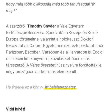
hogy még több gyilkosság még több tanulsággal jár
majd.”
A szerzőről:
Timothy Snyder
a Yale Egyetem
történészprofesszora. Specialitása Közép- és Kelet-
Európa történelme, valamint a holokauszt. Doktori
fokozatát az Oxfordi Egyetemen szerezte, oktatott már
Párizsban, Bécsben, Varsóban és a Harvardon is. Eddig
összesen hét könyvet írt, közülük kettőben csak
társszerző. A
Véres övezet
et húsz nyelvre fordították le,
négy országban a sikerlisták élére került.
Ha érdekel ez a könyv,
itt belelapozhatsz
.
Vidd hírét!