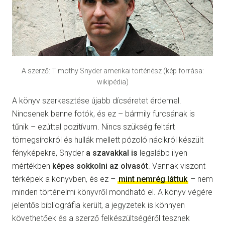
A szerző: Timothy Snyder amerikai történész (kép forrása:
wikipédia)
A könyv szerkesztése újabb dícséretet érdemel.
Nincsenek benne fotók, és ez – bármily furcsának is
tűnik – ezúttal pozitívum. Nincs szükség feltárt
tömegsírokról és hullák mellett pózoló nácikról készült
fényképekre, Snyder
a szavakkal is
legalább ilyen
mértékben
képes sokkolni az olvasót
. Vannak viszont
térképek a könyvben, és ez –
mint nemrég láttuk
– nem
minden történelmi könyvről mondható el. A könyv végére
jelentős bibliográfia került, a jegyzetek is könnyen
követhetőek és a szerző felkészültségéről tesznek