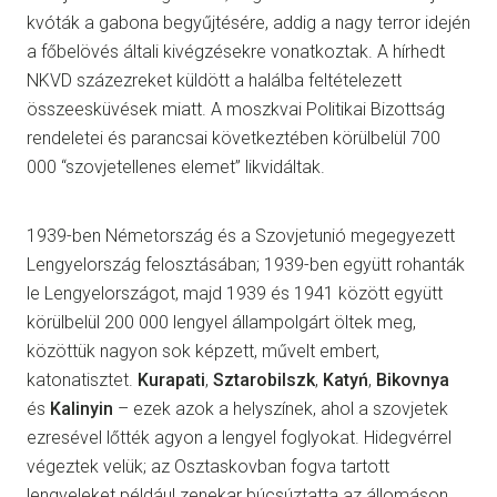
kvóták a gabona begyűjtésére, addig a nagy terror idején
a főbelövés általi kivégzésekre vonatkoztak. A hírhedt
NKVD százezreket küldött a halálba feltételezett
összeesküvések miatt. A moszkvai Politikai Bizottság
rendeletei és parancsai következtében körülbelül 700
000 “szovjetellenes elemet” likvidáltak.
1939-ben Németország és a Szovjetunió megegyezett
Lengyelország felosztásában; 1939-ben együtt rohanták
le Lengyelországot, majd 1939 és 1941 között együtt
körülbelül 200 000 lengyel állampolgárt öltek meg,
közöttük nagyon sok képzett, művelt embert,
katonatisztet.
Kurapati
,
Sztarobilszk
,
Katyń
,
Bikovnya
és
Kalinyin
– ezek azok a helyszínek, ahol a szovjetek
ezresével lőtték agyon a lengyel foglyokat. Hidegvérrel
végeztek velük; az Osztaskovban fogva tartott
lengyeleket például zenekar búcsúztatta az állomáson,