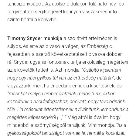
tanubizonyságot. Az utolsó oldalakon található név- és
tárgymutató segítségével könnyen visszakereshető
szinte bármi a könyvből.
Timothy Snyder munkája
a szó átvitt értelmében is
súlyos, és erre az olvasó a végén, az
Emberség
c.
fejezetben, a szerző következtetéseit olvasva döbben
rá. Snyder ugyanis fontosnak tartja erkölcsileg megérteni
az elkövetők tetteit is. Azt mondja:
“Csábító kijelenteni,
hogy egy náci gyilkos túl van az érthetőség határán”
, de
vigyázzunk, mert ha engedünk ennek a kísértésnek, és
“másokat mélyen ember alattinak minősítünk, akkor
közelítünk a náci felfogáshoz, ahelyett, hogy távolodnánk
tőle. Ha másokat érthetetlennek nyilvánítunk, lemondunk a
megértés képességéről […] .”
Még attól is óva int, hogy
mindebből a szörnyűségből tanuljunk. Mint mondja,
“ha a
gyilkosságokból tanulságot vonnak le, fennáll a kockázat,