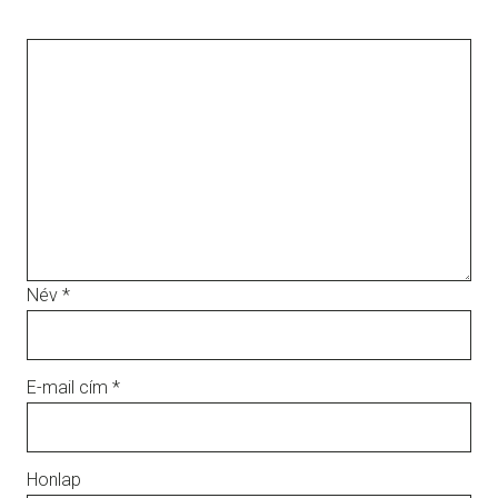
Név
*
E-mail cím
*
Honlap