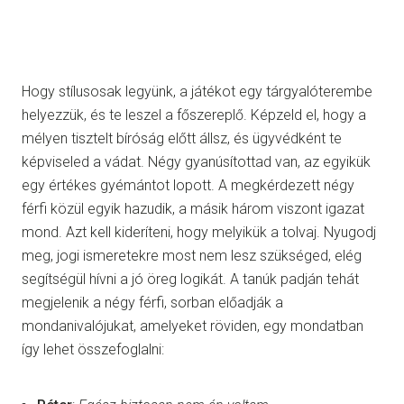
Hogy stílusosak legyünk, a játékot egy tárgyalóterembe
helyezzük, és te leszel a főszereplő. Képzeld el, hogy a
mélyen tisztelt bíróság előtt állsz, és ügyvédként te
képviseled a vádat. Négy gyanúsítottad van, az egyikük
egy értékes gyémántot lopott. A megkérdezett négy
férfi közül egyik hazudik, a másik három viszont igazat
mond. Azt kell kideríteni, hogy melyikük a tolvaj. Nyugodj
meg, jogi ismeretekre most nem lesz szükséged, elég
segítségül hívni a jó öreg logikát. A tanúk padján tehát
megjelenik a négy férfi, sorban előadják a
mondanivalójukat, amelyeket röviden, egy mondatban
így lehet összefoglalni: