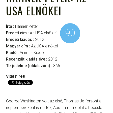
USA ELNÖKEI
Írta :
Hahner Péter
90
Eredeti cím :
Az USA elnökei
Eredeti kiadás :
2012
Magyar cím :
Az USA elnökei
Kiadó :
Animus Kiadó
Recenzált kiadás éve :
2012
Terjedelme (oldalszám) :
366
Vidd hírét!
George Washington volt az első, Thomas Jeffersont a
nép embereként ismerték, Abraham Lincolnt a becsület