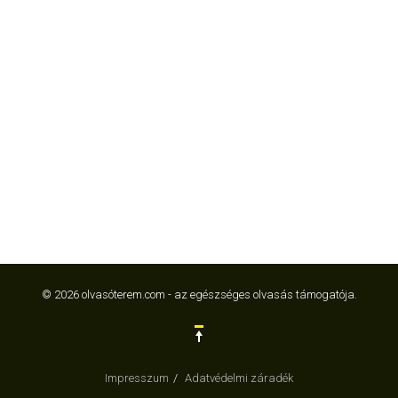
© 2026 olvasóterem.com - az egészséges olvasás támogatója.
Impresszum
Adatvédelmi záradék