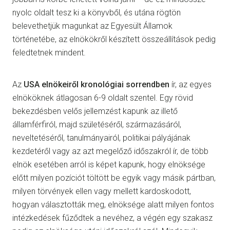
nyolc oldalt tesz ki a könyvből, és utána rögtön
belevethetjük magunkat az Egyesült Államok
történetébe, az elnökökről készített összeállítások pedig
feledtetnek mindent.
Az
USA elnökeiről kronológiai sorrendben
ír, az egyes
elnököknek átlagosan 6-9 oldalt szentel. Egy rövid
bekezdésben velős jellemzést kapunk az illető
államférfiról, majd születéséről, származásáról,
neveltetéséről, tanulmányairól, politikai pályájának
kezdetéről vagy az azt megelőző időszakról ír, de több
elnök esetében arról is képet kapunk, hogy elnöksége
előtt milyen pozíciót töltött be egyik vagy másik pártban,
milyen törvények ellen vagy mellett kardoskodott,
hogyan választották meg, elnöksége alatt milyen fontos
intézkedések fűződtek a nevéhez, a végén egy szakasz