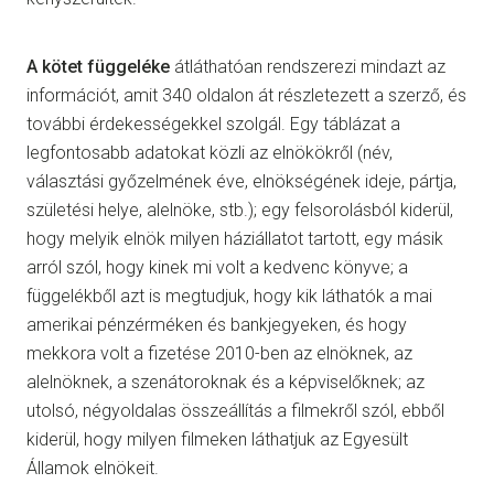
A kötet függeléke
átláthatóan rendszerezi mindazt az
információt, amit 340 oldalon át részletezett a szerző, és
további érdekességekkel szolgál. Egy táblázat a
legfontosabb adatokat közli az elnökökről (név,
választási győzelmének éve, elnökségének ideje, pártja,
születési helye, alelnöke, stb.); egy felsorolásból kiderül,
hogy melyik elnök milyen háziállatot tartott, egy másik
arról szól, hogy kinek mi volt a kedvenc könyve; a
függelékből azt is megtudjuk, hogy kik láthatók a mai
amerikai pénzérméken és bankjegyeken, és hogy
mekkora volt a fizetése 2010-ben az elnöknek, az
alelnöknek, a szenátoroknak és a képviselőknek; az
utolsó, négyoldalas összeállítás a filmekről szól, ebből
kiderül, hogy milyen filmeken láthatjuk az Egyesült
Államok elnökeit.