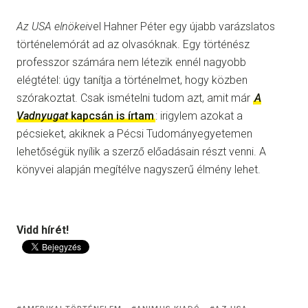
Az USA elnökei
vel Hahner Péter egy újabb varázslatos
történelemórát ad az olvasóknak. Egy történész
professzor számára nem létezik ennél nagyobb
elégtétel: úgy tanítja a történelmet, hogy közben
szórakoztat. Csak ismételni tudom azt, amit már
A
Vadnyugat
kapcsán is írtam
: irigylem azokat a
pécsieket, akiknek a Pécsi Tudományegyetemen
lehetőségük nyílik a szerző előadásain részt venni. A
könyvei alapján megítélve nagyszerű élmény lehet.
Vidd hírét!