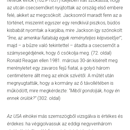
hetedik elnök (1829-1837) idejében vált szokássá, hogy
az utcán csecsemőket nyújtottak az ország első embere
felé, akiket az megcsókolt. Jacksonról maradt fenn az a
történet, miszerint egyszer egy rendkívül piszkos, büdös
kisbabát nyomtak a karjába, mire Jackson így szónokolt:
“Íme, az amerikai fiatalság egyik reményteljes képviselője!”
,
majd – a bűzre való tekintettel – átadta a csecsemőt a
szárnysegédjének, hogy ő csókolja meg. (72. oldal)
Ronald Reagan ellen 1981. március 30-án kísérelt meg
merényletet egy zavaros fejű fiatal, a golyó három
centiméterre állt meg az elnök szívétől. A műtét után
megnyugtatták, hogy a kormány az ő távollétében is
működött, mire megkérdezte:
“Miből gondolják, hogy én
ennek örülök?”
(302. oldal)
Az USA elnökei
más szemszögből vizsgálva is értékes és
érdekes: ha végigolvassuk az eddigi negyvenhárom