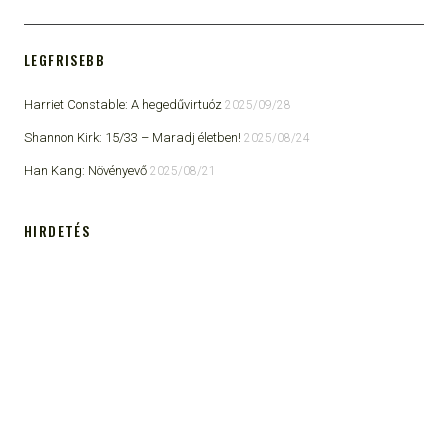
LEGFRISEBB
Harriet Constable: A hegedűvirtuóz
2025/09/28
Shannon Kirk: 15/33 ​– Maradj életben!
2025/08/24
Han Kang: Növényevő
2025/08/21
HIRDETÉS