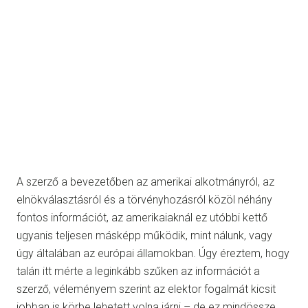
A szerző a bevezetőben az amerikai alkotmányról, az
elnökválasztásról és a törvényhozásról közöl néhány
fontos információt, az amerikaiaknál ez utóbbi kettő
ugyanis teljesen másképp működik, mint nálunk, vagy
úgy általában az európai államokban. Úgy éreztem, hogy
talán itt mérte a leginkább szűken az információt a
szerző, véleményem szerint az elektor fogalmát kicsit
jobban is körbe lehetett volna járni – de ez mindössze