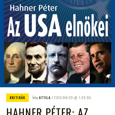
KRITIKÁK
Írta
ATTILA
2013/04/29
1:26 DU.
HAHNER PÉTER: AZ