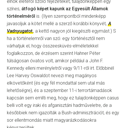
elnök életéről szóló fejezeteket, tulajdonképpen egy
színes,
átfogó képet kapunk az Egyesült Államok
történelméről
is. (Ilyen szempontból mindenképp
javasoljuk a kötet mellé a szerző korábbi könyvét,
A
Vadnyugat
ot
, a kettő nagyon jól kiegészíti egymást.) S
ha a történelemről van szó: egy történésztől nem
várhatjuk el, hogy összeesküvés-elméletekkel
foglalkozzon, de érzésem szerint Hahner Péter
túlságosan óvatos volt, amikor például a John F.
Kennedy elleni merényletről vagy 9/11-ről írt. Előbbinél
Lee Harvey Oswaldot nevezi meg magányos
elkövetőként (és egy fél mondattal sem utal más
lehetőségre), és a szeptember 11-i terrortámadások
kapcsán sem említi meg, hogy ez tulajdonképpen casus
belli volt egy iraki és afganisztáni hadműveletre, de a
későbbiek nem igazolták a Bush-adminisztrációt, és egy
sor ellentmondás miatt magyarázkodásokra
kényszerültek.