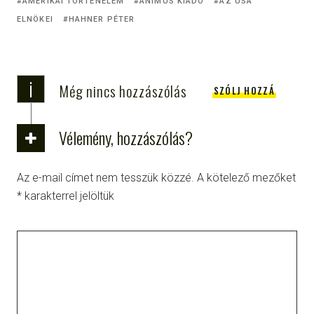
AMERIKAI TÖRTÉNELEM
ANIMUS KIADÓ
AZ USA
ELNÖKEI
HAHNER PÉTER
i
Még nincs hozzászólás
SZÓLJ HOZZÁ
Vélemény, hozzászólás?
Az e-mail címet nem tesszük közzé.
A kötelező mezőket
*
karakterrel jelöltük