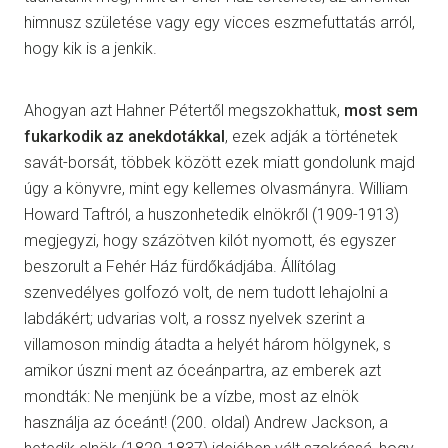
himnusz születése vagy egy vicces eszmefuttatás arról,
hogy kik is a jenkik.
Ahogyan azt Hahner Pétertől megszokhattuk,
most sem
fukarkodik az anekdotákkal
, ezek adják a történetek
savát-borsát, többek között ezek miatt gondolunk majd
úgy a könyvre, mint egy kellemes olvasmányra. William
Howard Taftról, a huszonhetedik elnökről (1909-1913)
megjegyzi, hogy százötven kilót nyomott, és egyszer
beszorult a Fehér Ház fürdőkádjába. Állítólag
szenvedélyes golfozó volt, de nem tudott lehajolni a
labdákért; udvarias volt, a rossz nyelvek szerint a
villamoson mindig átadta a helyét három hölgynek, s
amikor úszni ment az óceánpartra, az emberek azt
mondták: Ne menjünk be a vízbe, most az elnök
használja az óceánt! (200. oldal) Andrew Jackson, a