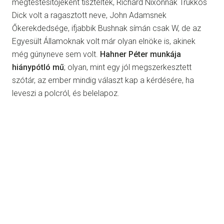
megtestesítőjeként tisztelték, Richard Nixonnak Trükkös
Dick volt a ragasztott neve, John Adamsnek
Őkerekdedsége, ifjabbik Bushnak símán csak W, de az
Egyesült Államoknak volt már olyan elnöke is, akinek
még gúnyneve sem volt.
Hahner Péter munkája
hiánypótló mű
; olyan, mint egy jól megszerkesztett
szótár, az ember mindig választ kap a kérdésére, ha
leveszi a polcról, és belelapoz.