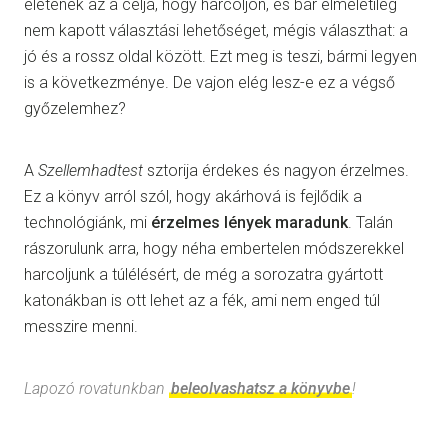
életének az a célja, hogy harcoljon, és bár elméletileg
nem kapott választási lehetőséget, mégis választhat: a
jó és a rossz oldal között. Ezt meg is teszi, bármi legyen
is a következménye. De vajon elég lesz-e ez a végső
győzelemhez?
A
Szellemhadtest
sztorija érdekes és nagyon érzelmes.
Ez a könyv arról szól, hogy akárhová is fejlődik a
technológiánk, mi
érzelmes lények maradunk
. Talán
rászorulunk arra, hogy néha embertelen módszerekkel
harcoljunk a túlélésért, de még a sorozatra gyártott
katonákban is ott lehet az a fék, ami nem enged túl
messzire menni.
Lapozó rovatunkban
beleolvashatsz a könyvbe
!