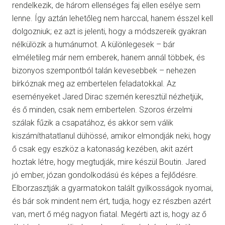
rendelkezik, de három ellenséges faj ellen esélye sem
lenne. Így aztán lehetőleg nem harccal, hanem ésszel kell
dolgozniuk; ez azt is jelenti, hogy a módszereik gyakran
nélkülözik a humánumot. A különlegesek – bár
elméletileg már nem emberek, hanem annál többek, és
bizonyos szempontból talán kevesebbek – nehezen
bírkóznak meg az embertelen feladatokkal. Az
eseményeket Jared Dirac szemén keresztül nézhetjük,
és ő minden, csak nem embertelen. Szoros érzelmi
szálak fűzik a csapatához, és akkor sem válik
kiszámíthatatlanul dühössé, amikor elmondják neki, hogy
ő csak egy eszköz a katonaság kezében, akit azért
hoztak létre, hogy megtudják, mire készül Boutin. Jared
jó ember, józan gondolkodású és képes a fejlődésre.
Elborzasztják a gyarmatokon talált gyilkosságok nyomai,
és bár sok mindent nem ért, tudja, hogy ez részben azért
van, mert ő még nagyon fiatal. Megérti azt is, hogy az ő