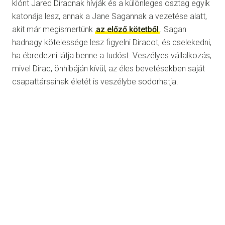
klónt Jared Diracnak hívják és a különleges osztag egyik
katonája lesz, annak a Jane Sagannak a vezetése alatt,
akit már megismertünk
az előző kötetből
. Sagan
hadnagy kötelessége lesz figyelni Diracot, és cselekedni,
ha ébredezni látja benne a tudóst. Veszélyes vállalkozás,
mivel Dirac, önhibáján kívül, az éles bevetésekben saját
csapattársainak életét is veszélybe sodorhatja.