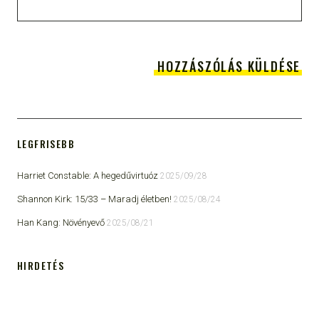
LEGFRISEBB
Harriet Constable: A hegedűvirtuóz
2025/09/28
Shannon Kirk: 15/33 ​– Maradj életben!
2025/08/24
Han Kang: Növényevő
2025/08/21
HIRDETÉS