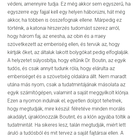
védeni, amennyire tudja. Ez még akkor sem egyszerű, ha
egyszerre egy fajjal kell egy helyen háborúzni, hát még
akkor, ha többen is összefognak ellene. Márpedig ez
történik, a katonai hírszerzés tudomást szerez arról,
hogy három faj, az enesha, az obin és a rraey
szövetkezett az emberiség ellen, és tervük az, hogy
kiírtják őket, az általuk lakott bolygókat pedig elfoglalják.
A helyzetet súlyosbítja, hogy eltűnik Dr. Boutin, az egyik
tudós, és csak annyit tudunk róla, hogy elárulta az
emberiséget és a szövetség oldalára állt. Nem maradt
utána más nyom, csak a tudatmintájának másolata az
egyik számítógépen, valamint a saját meggyilkolt klónja.
Ezen a nyomon indulnak el; egyetlen dolgot tehetnek,
hogy megtudják, mire készül: félretéve minden morális
akadályt, újraklónozzák Boutint, és a klón agyába töltik a
tudatmintát. Ha sikeres lesz, talán megtudják, miért lett
áruló a tudósból és mit tervez a saját fajtársai ellen. A