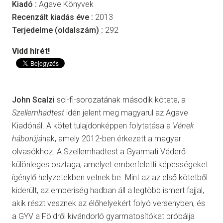
Kiadó :
Agave Könyvek
Recenzált kiadás éve :
2013
Terjedelme (oldalszám) :
292
Vidd hírét!
John Scalzi
sci-fi-sorozatának második kötete, a
Szellemhadtest
idén jelent meg magyarul az Agave
Kiadónál. A kötet tulajdonképpen folytatása a
Vének
háborújá
nak, amely 2012-ben érkezett a magyar
olvasókhoz. A Szellemhadtest a Gyarmati Véderő
különleges osztaga, amelyet emberfeletti képességeket
ígénylő helyzetekben vetnek be. Mint az az első kötetből
kiderült, az emberiség hadban áll a legtöbb ismert fajjal,
akik részt vesznek az élőhelyekért folyó versenyben, és
a GYV a Földről kivándorló gyarmatosítókat próbálja