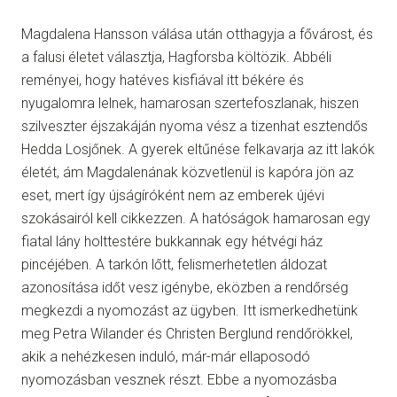
Magdalena Hansson válása után otthagyja a fővárost, és
a falusi életet választja, Hagforsba költözik. Abbéli
reményei, hogy hatéves kisfiával itt békére és
nyugalomra lelnek, hamarosan szertefoszlanak, hiszen
szilveszter éjszakáján nyoma vész a tizenhat esztendős
Hedda Losjőnek. A gyerek eltűnése felkavarja az itt lakók
életét, ám Magdalenának közvetlenül is kapóra jön az
eset, mert így újságíróként nem az emberek újévi
szokásairól kell cikkezzen. A hatóságok hamarosan egy
fiatal lány holttestére bukkannak egy hétvégi ház
pincéjében. A tarkón lőtt, felismerhetetlen áldozat
azonosítása időt vesz igénybe, eközben a rendőrség
megkezdi a nyomozást az ügyben. Itt ismerkedhetünk
meg Petra Wilander és Christen Berglund rendőrökkel,
akik a nehézkesen induló, már-már ellaposodó
nyomozásban vesznek részt. Ebbe a nyomozásba