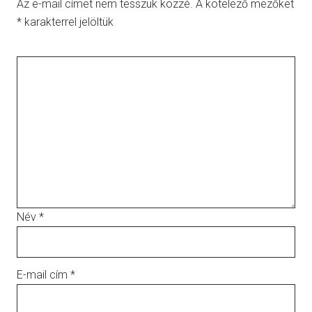
Az e-mail címet nem tesszük közzé.
A kötelező mezőket
*
karakterrel jelöltük
Név
*
E-mail cím
*