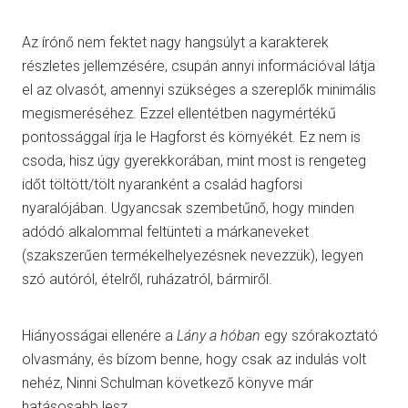
Az írónő nem fektet nagy hangsúlyt a karakterek
részletes jellemzésére, csupán annyi információval látja
el az olvasót, amennyi szükséges a szereplők minimális
megismeréséhez. Ezzel ellentétben nagymértékű
pontossággal írja le Hagforst és környékét. Ez nem is
csoda, hisz úgy gyerekkorában, mint most is rengeteg
időt töltött/tölt nyaranként a család hagforsi
nyaralójában. Ugyancsak szembetűnő, hogy minden
adódó alkalommal feltünteti a márkaneveket
(szakszerűen termékelhelyezésnek nevezzük), legyen
szó autóról, ételről, ruházatról, bármiről.
Hiányosságai ellenére a
Lány a hóban
egy szórakoztató
olvasmány, és bízom benne, hogy csak az indulás volt
nehéz, Ninni Schulman következő könyve már
hatásosabb lesz.