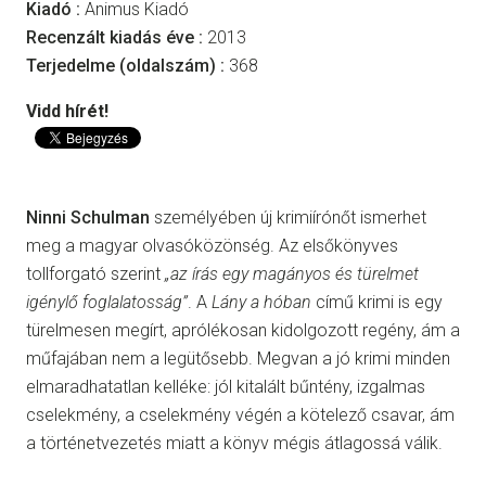
Kiadó :
Animus Kiadó
Recenzált kiadás éve :
2013
Terjedelme (oldalszám) :
368
Vidd hírét!
Ninni Schulman
személyében új krimiírónőt ismerhet
meg a magyar olvasóközönség. Az elsőkönyves
tollforgató szerint
„az írás egy magányos és türelmet
igénylő foglalatosság”
. A
Lány a hóban
című krimi is egy
türelmesen megírt, aprólékosan kidolgozott regény, ám a
műfajában nem a legütősebb. Megvan a jó krimi minden
elmaradhatatlan kelléke: jól kitalált bűntény, izgalmas
cselekmény, a cselekmény végén a kötelező csavar, ám
a történetvezetés miatt a könyv mégis átlagossá válik.