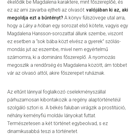
ékelődik be Magdalena karaktere, mint főszereplőé, és
ez az ami zavarba ejtheti az olvasót:
valójában ki az, aki
megoldja ezt a bűntényt?
A könyv fülszövege utal arra,
hogy a
Lány a hóban
egy sorozat első kötete, vagyis egy
Magdalena Hansson-sorozattal állunk szembe, viszont
ez esetben a “sok bába közt elvész a gyerek” szólás-
mondás jut az eszembe, mivel nem egyértelmű
számomra, ki a domináns főszereplő. A nyomozás
megoszlik a rendőrség és Magdalena között, ám többet
vár az olvasó attól, akire főszerepet ruháznak.
Az eltűnt lánnyal foglalkozó cselekményszállal
párhuzamosan kibontakozik a regény alaptörténetéül
szolgáló sztori is. A békés faluban virágzik a prostitúció,
néhány keményfiú moldáv lányokat futtat.
Természetesen a két történet egybeolvad, s ez
dinamikusabbá teszi a történetet.