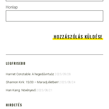
Honlap
LEGFRISEBB
Harriet Constable: A hegedűvirtuóz
2025/09/28
Shannon Kirk: 15/33 ​– Maradj életben!
2025/08/24
Han Kang: Növényevő
2025/08/21
HIRDETÉS