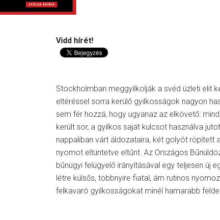
Vidd hírét!
Stockholmban meggyilkolják a svéd üzleti elit ké
eltéréssel sorra kerülő gyilkosságok nagyon has
sem fér hozzá, hogy ugyanaz az elkövető: mind
került sor, a gyilkos saját kulcsot használva jut
nappaliban várt áldozataira, két golyót röpített
nyomot eltüntetve eltűnt. Az Országos Bűnüld
bűnügyi felügyelő irányításával egy teljesen új
létre külsős, többnyire fiatal, ám rutinos nyom
felkavaró gyilkosságokat minél hamarabb felder