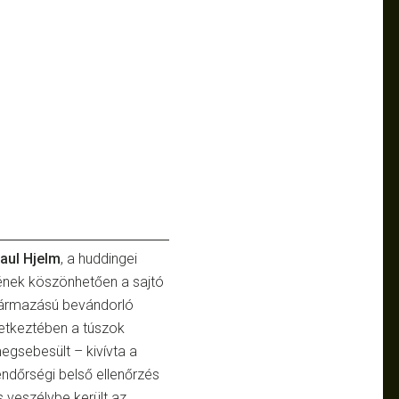
aul Hjelm
, a huddingei
ének köszönhetően a sajtó
származású bevándorló
etkeztében a túszok
egsebesült – kivívta a
ndőrségi belső ellenőrzés
 veszélybe került az