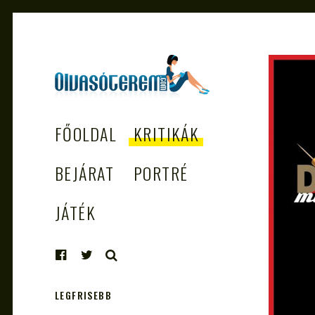
OLVASÓTEREM.COM
könyvekről könyvbarátoknak
FŐOLDAL
KRITIKÁK
– AZ EGÉSZSÉGES
OLVASÁS
BEJÁRAT
PORTRÉ
TÁMOGATÓJA
JÁTÉK
KERESÉS
LEGFRISEBB