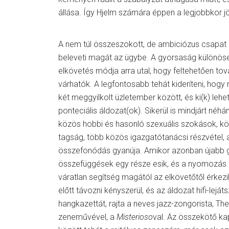
állása. Így Hjelm számára éppen a legjobbkor jöt
A nem túl összeszokott, de ambiciózus csapat H
beleveti magát az ügybe. A gyorsaság különöse
elkövetés módja arra utal, hogy feltehetően to
várhatók. A legfontosabb tehát kideríteni, hog
két meggyilkolt üzletember között, és ki(k) leh
ponteciális áldozat(ok). Sikerül is mindjárt néhán
közös hobbi és hasonló szexuális szokások, kö
tagság, több közös igazgatótanácsi részvétel, 
összefonódás gyanúja. Amikor azonban újabb gy
összefüggések egy része esik, és a nyomozás m
váratlan segítség magától az elkövetőtől érkezik
előtt távozni kényszerül, és az áldozat hifi-leját
hangkazettát, rajta a neves jazz-zongorista, Th
zeneművével, a
Misterioso
val. Az összekötő k