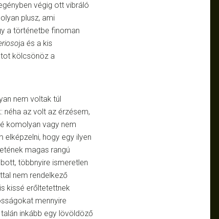
egényben végig ott vibráló
 olyan plusz, ami
gy a történetbe finoman
erioso
ja és a kis
atot kölcsönöz a
yan nem voltak túl
k: néha az volt az érzésem,
ggé komolyan vagy nem
 elképzelni, hogy egy ilyen
életének magas rangú
ott, többnyire ismeretlen
ttal nem rendelkező
is kissé erőltetettnek
kosságokat mennyire
 talán inkább egy lövöldöző