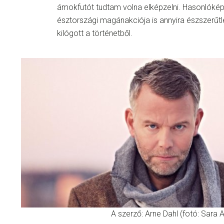
ámokfutót tudtam volna elképzelni. Hasonlók
észtországi magánakciója is annyira észszerűtle
kilógott a történetből.
A szerző: Arne Dahl (fotó: Sara 