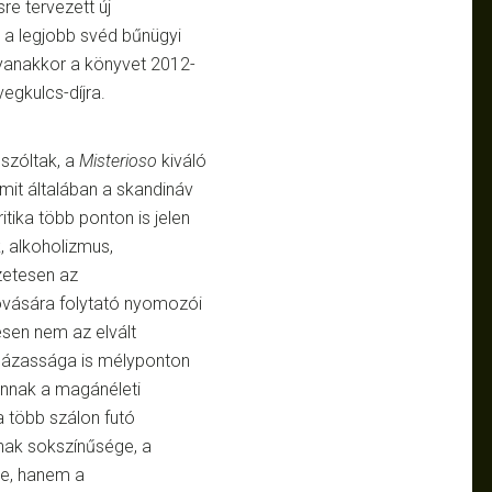
re tervezett új
 a legjobb svéd bűnügyi
gyanakkor a könyvet 2012-
vegkulcs-díjra.
 szóltak, a
Misterioso
kiváló
mit általában a skandináv
tika több ponton is jelen
, alkoholizmus,
zetesen az
 rovására folytató nyomozói
esen nem az elvált
 házassága is mélyponton
annak a magánéleti
a több szálon futó
nak sokszínűsége, a
re, hanem a