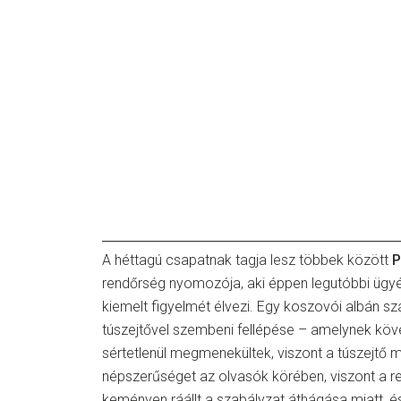
A héttagú csapatnak tagja lesz többek között
P
rendőrség nyomozója, aki éppen legutóbbi ügy
kiemelt figyelmét élvezi. Egy koszovói albán 
túszejtővel szembeni fellépése – amelynek köv
sértetlenül megmenekültek, viszont a túszejtő m
népszerűséget az olvasók körében, viszont a re
keményen ráállt a szabályzat áthágása miatt, és