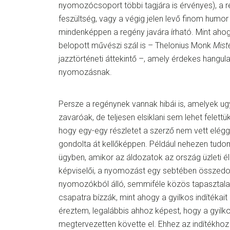
nyomozócsoport többi tagjára is érvényes), a r
feszültség, vagy a végig jelen levő finom humor
mindenképpen a regény javára írható. Mint aho
belopott művészi szál is – Thelonius Monk
Mist
jazztörténeti áttekintő –, amely érdekes hangul
nyomozásnak.
Persze a regénynek vannak hibái is, amelyek ug
zavaróak, de teljesen elsiklani sem lehet felettü
hogy egy-egy részletet a szerző nem vett elé
gondolta át kellőképpen. Például nehezen tudom
ügyben, amikor az áldozatok az ország üzleti 
képviselői, a nyomozást egy sebtében összedob
nyomozókból álló, semmiféle közös tapasztala
csapatra bízzák, mint ahogy a gyilkos indítékait 
éreztem, legalábbis ahhoz képest, hogy a gyil
megtervezetten követte el. Ehhez az indítékhoz