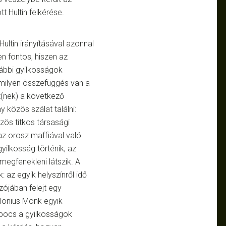
t Hultin felkérése.
ultin irányításával azonnal
n fontos, hiszen az
vábbi gyilkosságok
y milyen összefüggés van a
et(nek) a következő
y közös szálat találni:
zös titkos társasági
az orosz maffiával való
ilkosság történik, az
egfenekleni látszik. A
: az egyik helyszínről idő
szójában felejt egy
elonius Monk egyik
apocs a gyilkosságok