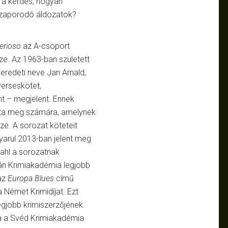
 a kérdés, hogyan
zaporodó áldozatok?
erioso
az A-csoport
ze. Az 1963-ban született
 eredeti neve Jan Arnald,
erseskötet,
nt – megjelent. Ennek
ozta meg számára, amelynek
ze. A sorozat köteteit
gyarul 2013-ban jelent meg
hl a sorozatnak
 Dán Krimiakadémia legjobb
 az
Europa Blues
című
 Német Krimidíjat. Ezt
egjobb krimiszerzőjének
a a Svéd Krimiakadémia