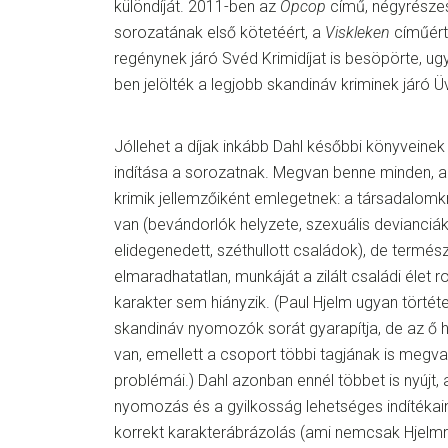
különdíját. 2011-ben az
Opcop
című, négyrészes
sorozatának első kötetéért, a
Viskleken
címűért
regénynek járó Svéd Krimidíjat is besöpörte, u
ben jelölték a legjobb skandináv kriminek járó Ü
Jóllehet a díjak inkább Dahl későbbi könyveinek
indítása a sorozatnak. Megvan benne minden, a
krimik jellemzőiként emlegetnek: a társadalomkri
van (bevándorlók helyzete, szexuális devianciák
elidegenedett, széthullott családok), de termés
elmaradhatatlan, munkáját a zilált családi élet
karakter sem hiányzik. (Paul Hjelm ugyan törtét
skandináv nyomozók sorát gyarapítja, de az ő
van, emellett a csoport többi tagjának is megv
problémái.) Dahl azonban ennél többet is nyújt, 
nyomozás és a gyilkosság lehetséges indítékai
korrekt karakterábrázolás (ami nemcsak Hjelm