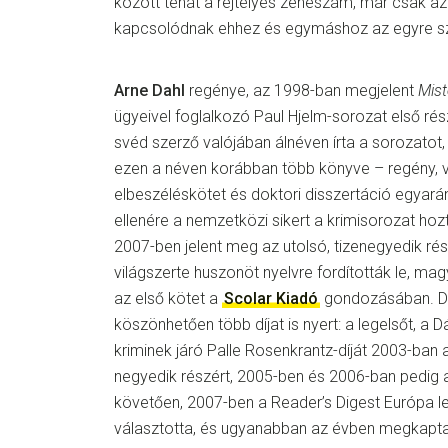
között tehát a rejtélyes zeneszám, már csak az
kapcsolódnak ehhez és egymáshoz az egyre s
Arne Dahl
regénye, az 1998-ban megjelent
Mist
ügyeivel foglalkozó Paul Hjelm-sorozat első rés
svéd szerző valójában álnéven írta a sorozatot,
ezen a néven korábban több könyve – regény, v
elbeszéléskötet és doktori disszertáció egyará
ellenére a nemzetközi sikert a krimisorozat h
2007-ben jelent meg az utolsó, tizenegyedik rés
világszerte huszonöt nyelvre fordították le, ma
az első kötet a
Scolar Kiadó
gondozásában. Da
köszönhetően több díjat is nyert: a legelsőt, a
kriminek járó Palle Rosenkrantz-díját 2003-ban
negyedik részért, 2005-ben és 2006-ban pedig a
követően, 2007-ben a Reader’s Digest Európa l
választotta, és ugyanabban az évben megkapt