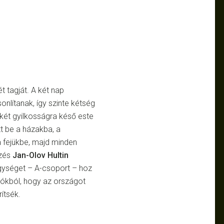
t tagját. A két nap
onlítanak, így szinte kétség
két gyilkosságra késő este
ott be a házakba, a
 a fejükbe, majd minden
özés
Jan-Olov Hultin
 egységet – A-csoport – hoz
ozókból, hogy az országot
ítsék.