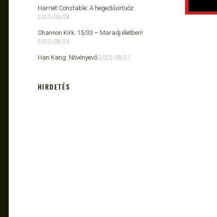
Harriet Constable: A hegedűvirtuóz
2025/09/28
Shannon Kirk: 15/33 ​– Maradj életben!
2025/08/24
Han Kang: Növényevő
2025/08/21
HIRDETÉS