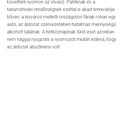
követheti nyomon az olvasó. Patriknak és a
tanumshedei rendőrségnek ezúttal is akad tennivalója
bőven: a kisváros melletti országúton fának rohan egy
autó, az áldozat szervezetében hatalmas mennyiségű
alkoholt találnak. A hétköznapinak tűnő eset azonban
nem hagyja nyugodni a nyomozót miután kiderül, hogy
az áldozat absztinens volt.