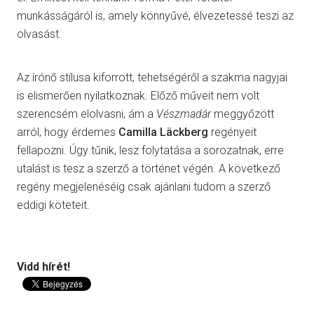
munkásságáról is, amely könnyűvé, élvezetessé teszi az
olvasást.
Az írónő stílusa kiforrott, tehetségéről a szakma nagyjai
is elismerően nyilatkoznak. Előző műveit nem volt
szerencsém elolvasni, ám a
Vészmadár
meggyőzött
arról, hogy érdemes
Camilla Läckberg
regényeit
fellapozni. Úgy tűnik, lesz folytatása a sorozatnak, erre
utalást is tesz a szerző a történet végén. A következő
regény megjelenéséig csak ajánlani tudom a szerző
eddigi köteteit.
Vidd hírét!