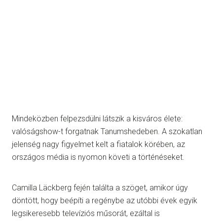
Mindeközben felpezsdülni látszik a kisváros élete:
valóságshow-t forgatnak Tanumshedeben. A szokatlan
jelenség nagy figyelmet kelt a fiatalok körében, az
országos média is nyomon követi a történéseket.
Camilla Läckberg fején találta a szöget, amikor úgy
döntött, hogy beépíti a regénybe az utóbbi évek egyik
legsikeresebb televíziós műsorát, ezáltal is