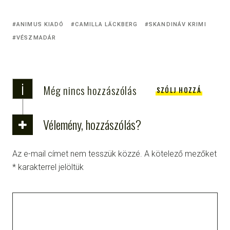
ANIMUS KIADÓ
CAMILLA LÄCKBERG
SKANDINÁV KRIMI
VÉSZMADÁR
i
Még nincs hozzászólás
SZÓLJ HOZZÁ
Vélemény, hozzászólás?
Az e-mail címet nem tesszük közzé.
A kötelező mezőket
*
karakterrel jelöltük