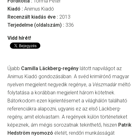
Fordította :
Torma Péter
Kiadó :
Animus Kiadó
Recenzált kiadás éve :
2013
Terjedelme (oldalszám) :
336
Vidd hírét!
Újabb
Camilla Läckberg-regény
látott napvilágot az
Animus Kiadó gondozásában. A svéd krimiírónő magyar
nyelven megjelent negyedik regénye, a
Vészmadár
méltó
folytatása a korábban megjelent három kötetnek.
Bátorkodom ezen kijelentésemet a világhálón található
referenciákra alapozni, ugyanis ez az első Läckberg-
regény, amit elolvastam. A regények külön történeteket
képeznek, ám mégis sorozatnak tekinthető, hiszen
Patrik
Hedström nyomozó
életét, rendőri munkásságát