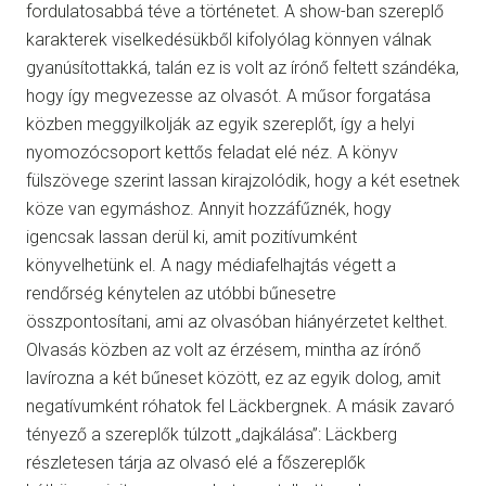
fordulatosabbá téve a történetet. A show-ban szereplő
karakterek viselkedésükből kifolyólag könnyen válnak
gyanúsítottakká, talán ez is volt az írónő feltett szándéka,
hogy így megvezesse az olvasót. A műsor forgatása
közben meggyilkolják az egyik szereplőt, így a helyi
nyomozócsoport kettős feladat elé néz. A könyv
fülszövege szerint lassan kirajzolódik, hogy a két esetnek
köze van egymáshoz. Annyit hozzáfűznék, hogy
igencsak lassan derül ki, amit pozitívumként
könyvelhetünk el. A nagy médiafelhajtás végett a
rendőrség kénytelen az utóbbi bűnesetre
összpontosítani, ami az olvasóban hiányérzetet kelthet.
Olvasás közben az volt az érzésem, mintha az írónő
lavírozna a két bűneset között, ez az egyik dolog, amit
negatívumként róhatok fel Läckbergnek. A másik zavaró
tényező a szereplők túlzott „dajkálása”: Läckberg
részletesen tárja az olvasó elé a főszereplők