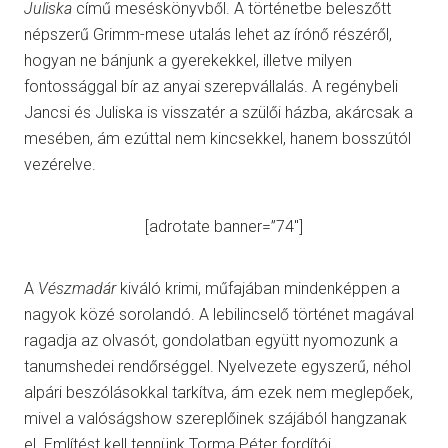
Juliska
című meséskönyvből. A történetbe beleszőtt
népszerű Grimm-mese utalás lehet az írónő részéről,
hogyan ne bánjunk a gyerekekkel, illetve milyen
fontossággal bír az anyai szerepvállalás. A regénybeli
Jancsi és Juliska is visszatér a szülői házba, akárcsak a
mesében, ám ezúttal nem kincsekkel, hanem bosszútól
vezérelve.
[adrotate banner=”74″]
A
Vészmadár
kiváló krimi, műfajában mindenképpen a
nagyok közé sorolandó. A lebilincselő történet magával
ragadja az olvasót, gondolatban együtt nyomozunk a
tanumshedei rendőrséggel. Nyelvezete egyszerű, néhol
alpári beszólásokkal tarkítva, ám ezek nem meglepőek,
mivel a valóságshow szereplőinek szájából hangzanak
el. Említést kell tennünk Torma Péter fordítói