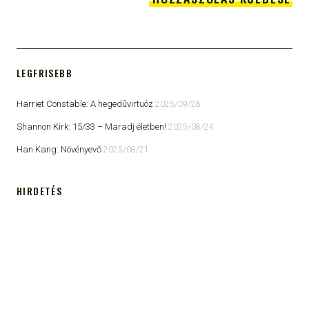
LEGFRISEBB
Harriet Constable: A hegedűvirtuóz
2025/09/28
Shannon Kirk: 15/33 ​– Maradj életben!
2025/08/24
Han Kang: Növényevő
2025/08/21
HIRDETÉS