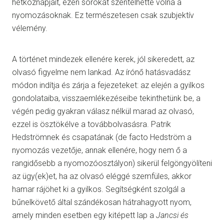
hétköznapjait, ezen sorokat szentelhette volna a
nyomozásoknak. Ez természetesen csak szubjektív
vélemény.
A történet mindezek ellenére kerek, jól sikeredett, az
olvasó figyelme nem lankad. Az írónő hatásvadász
módon indítja és zárja a fejezeteket: az elején a gyilkos
gondolataiba, visszaemlékezéseibe tekinthetünk be, a
végén pedig gyakran válasz nélkül marad az olvasó,
ezzel is ösztökélve a továbbolvasásra. Patrik
Hedströmnek és csapatának (de facto Hedström a
nyomozás vezetője, annak ellenére, hogy nem ő a
rangidősebb a nyomozóosztályon) sikerül felgöngyölíteni
az ügy(ek)et, ha az olvasó eléggé szemfüles, akkor
hamar rájöhet ki a gyilkos. Segítségként szolgál a
bűnelkövető által szándékosan hátrahagyott nyom,
amely minden esetben egy kitépett lap a
Jancsi és