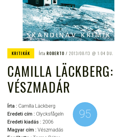
KRITIKÁK
Írta
ROBERTO
2013/08/13
1:04 DU.
CAMILLA LÄCKBERG:
VÉSZMADÁR
Írta :
Camilla Läckberg
95
Eredeti cím :
Olycksfågeln
Eredeti kiadás :
2006
Magyar cím :
Vészmadás