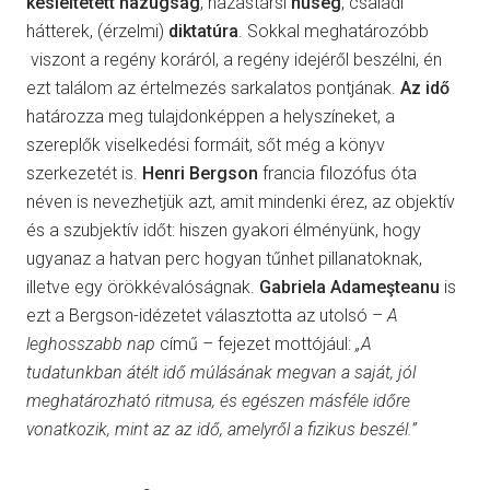
késleltetett hazugság
, házastársi
hűség
, családi
hátterek, (érzelmi)
diktatúra
. Sokkal meghatározóbb
viszont a regény koráról, a regény idejéről beszélni, én
ezt találom az értelmezés sarkalatos pontjának.
Az idő
határozza meg tulajdonképpen a helyszíneket, a
szereplők viselkedési formáit, sőt még a könyv
szerkezetét is.
Henri Bergson
francia filozófus óta
néven is nevezhetjük azt, amit mindenki érez, az objektív
és a szubjektív időt: hiszen gyakori élményünk, hogy
ugyanaz a hatvan perc hogyan tűnhet pillanatoknak,
illetve egy örökkévalóságnak.
Gabriela
Adameşteanu
is
ezt a Bergson-idézetet választotta az utolsó –
A
leghosszabb nap
című – fejezet mottójául:
„A
tudatunkban átélt idő múlásának megvan a saját, jól
meghatározható ritmusa, és egészen másféle időre
vonatkozik, mint az az idő, amelyről a fizikus beszél.”