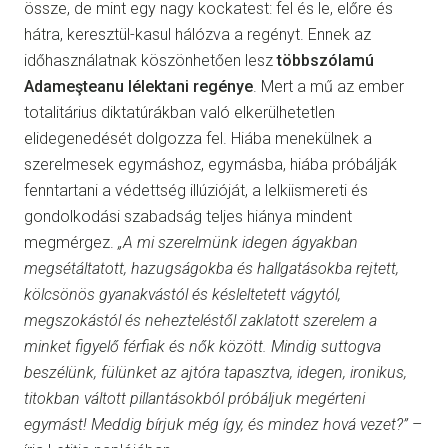
össze, de mint egy nagy kockatest: fel és le, előre és
hátra, keresztül-kasul hálózva a regényt. Ennek az
időhasználatnak köszönhetően lesz
többszólamú
Adameşteanu lélektani regénye
. Mert a mű az ember
totalitárius diktatúrákban való elkerülhetetlen
elidegenedését dolgozza fel. Hiába menekülnek a
szerelmesek egymáshoz, egymásba, hiába próbálják
fenntartani a védettség illúzióját, a lelkiismereti és
gondolkodási szabadság teljes hiánya mindent
megmérgez.
„A mi szerelmünk idegen ágyakban
megsétáltatott, hazugságokba és hallgatásokba rejtett,
kölcsönös gyanakvástól és késleltetett vágytól,
megszokástól és nehezteléstől zaklatott szerelem a
minket figyelő férfiak és nők között. Mindig suttogva
beszélünk, fülünket az ajtóra tapasztva, idegen, ironikus,
titokban váltott pillantásokból próbáljuk megérteni
egymást! Meddig bírjuk még így, és mindez hová vezet?”
–