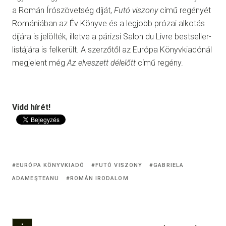
a Román Írószövetség díját,
Futó viszony
című regényét
Romániában az Év Könyve és a legjobb prózai alkotás
díjára is jelölték, illetve a párizsi Salon du Livre bestseller-
listájára is felkerült. A szerzőtől az Európa Könyvkiadónál
megjelent még
Az elveszett délelőtt
című regény.
Vidd hírét!
EURÓPA KÖNYVKIADÓ
FUTÓ VISZONY
GABRIELA
ADAMEŞTEANU
ROMÁN IRODALOM