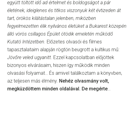
együtt töltött idő ad értelmet és boldogságot a pár
életének, ideiglenes és titkos viszonyuk két évtizeden át
tart, örökös kilátástalan jelenben, miközben
fegyelmezetten élik nyilvános életüket a Bukarest közepén
álló vörös csillagos Épület ötödik emeletén működő
Kutató Intézetben.
Előzetes olvasói és filmes
tapasztalataim alapján rögtön beugrott a kultikus mű:
Jövőre veled ugyanitt
. Ezzel kapcsolatban előjöttek
bizonyos elvárásaim, hiszen így működik minden
olvasási folyamat… És amivel találkoztam a könyvben,
az teljesen más élmény.
Nehéz olvasmány volt,
megküzdöttem minden
oldalával.
De megérte
…