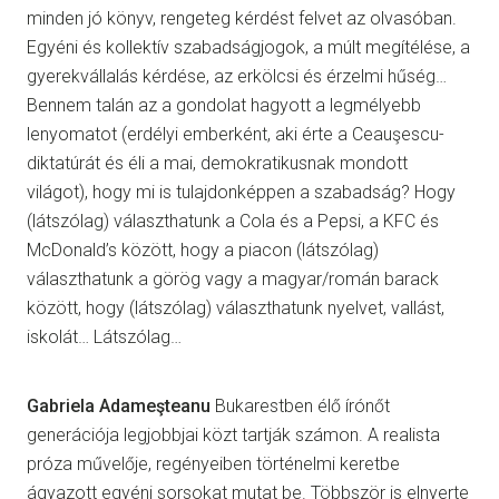
minden jó könyv, rengeteg kérdést felvet az olvasóban.
Egyéni és kollektív szabadságjogok, a múlt megítélése, a
gyerekvállalás kérdése, az erkölcsi és érzelmi hűség…
Bennem talán az a gondolat hagyott a legmélyebb
lenyomatot (erdélyi emberként, aki érte a Ceauşescu-
diktatúrát és éli a mai, demokratikusnak mondott
világot), hogy mi is tulajdonképpen a szabadság? Hogy
(látszólag) választhatunk a Cola és a Pepsi, a KFC és
McDonald’s között, hogy a piacon (látszólag)
választhatunk a görög vagy a magyar/román barack
között, hogy (látszólag) választhatunk nyelvet, vallást,
iskolát… Látszólag…
Gabriela Adameşteanu
Bukarestben élő írónőt
generációja legjobbjai közt tartják számon. A realista
próza művelője, regényeiben történelmi keretbe
ágyazott egyéni sorsokat mutat be. Többször is elnyerte