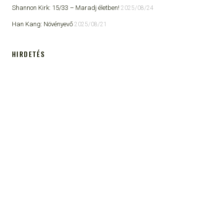
Shannon Kirk: 15/33 ​– Maradj életben!
2025/08/24
Han Kang: Növényevő
2025/08/21
HIRDETÉS