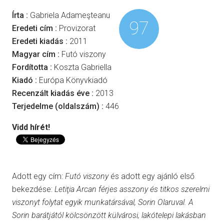
Írta :
Gabriela Adameşteanu
97
Eredeti cím :
Provizorat
Eredeti kiadás :
2011
Magyar cím :
Futó viszony
Fordította :
Koszta Gabriella
Kiadó :
Európa Könyvkiadó
Recenzált kiadás éve :
2013
Terjedelme (oldalszám) :
446
Vidd hírét!
Adott egy cím:
Futó viszony
és adott egy ajánló első
bekezdése:
Letiţia Arcan férjes asszony és titkos szerelmi
viszonyt folytat egyik munkatársával, Sorin Olaruval. A
Sorin barátjától kölcsönzött külvárosi, lakótelepi lakásban