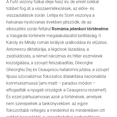
A
Futó viszony
fizikai ideje húsz év, de ennél sokkal
többet fog át a visszaemlékezések, az előre- és
visszautalások során. Letiţia és Sorin viszonya a
hatvanas-nyolcvanas években játszódik, de az
elbeszélés során feltárul
Románia jelenkori történelme
:
a Vasgárda története megalakulásától betiltásáig, II.
Károly és Mihály román királyok uralkodása és elűzése,
Antonescu diktatúrája, a légiósok lázadása, a
zsidóüldözés, a német nácizmus és Hitler eszméinek
kiszolgálása, a szovjet felszabadítás, Gheorghe
Gheorghiu Dej és Ceauşescu hatalomra jutása, a szovjet
típusú szocializmus fokozatos átalakítása nacionalista
kommunizmussá (ami miatt – paradox módon –
elfogadták a nyugati országok a Ceauşescu-rezsimet!).
És ezzel párhuzamosan azok a történések, amelyek
nem szerepelnek a tankönyvekben: az egyre
fokozottabb rettegés a mindenhol és mindenkiben ott