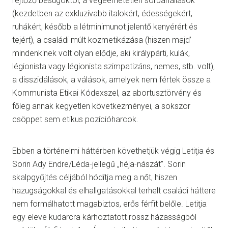
rejtőző besúgóktól, a végeérhetetlen sorbanállások
(kezdetben az exkluzívabb italokért, édességekért,
ruhákért, később a létminimunot jelentő kenyérért és
tejért), a családi múlt kozmetikázása (hiszen majd’
mindenkinek volt olyan elődje, aki királypárti, kulák,
légionista vagy légionista szimpatizáns, nemes, stb. volt),
a disszidálások, a válások, amelyek nem fértek össze a
Kommunista Etikai Kódexszel, az abortusztörvény és
főleg annak kegyetlen következményei, a sokszor
csöppet sem etikus pozícióharcok.
Ebben a történelmi háttérben követhetjük végig Letiţia és
Sorin Ady Endre/Léda-jellegű „héja-nászát”. Sorin
skalpgyűjtés céljából hódítja meg a nőt, hiszen
hazugságokkal és elhallgatásokkal terhelt családi háttere
nem formálhatott magabiztos, erős férfit belőle. Letiţia
egy eleve kudarcra kárhoztatott rossz házasságból