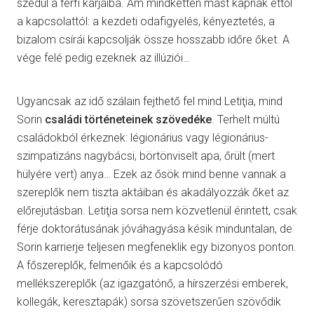
szédül a férfi karjaiba. Ám mindketten mást kapnak ettől
a kapcsolattól: a kezdeti odafigyelés, kényeztetés, a
bizalom csírái kapcsolják össze hosszabb időre őket. A
vége felé pedig ezeknek az illúziói…
Ugyancsak az idő szálain fejthető fel mind Letiţia, mind
Sorin
családi történeteinek szövedéke
. Terhelt múltú
családokból érkeznek: légionárius vagy légionárius-
szimpatizáns nagybácsi, börtönviselt apa, őrült (mert
hülyére vert) anya… Ezek az ősök mind benne vannak a
szereplők nem tiszta aktáiban és akadályozzák őket az
előrejutásban. Letiţia sorsa nem közvetlenül érintett, csak
férje doktorátusának jóváhagyása késik minduntalan, de
Sorin karrierje teljesen megfeneklik egy bizonyos ponton.
A főszereplők, felmenőik és a kapcsolódó
mellékszereplők (az igazgatónő, a hírszerzési emberek,
kollegák, keresztapák) sorsa szövetszerűen szövődik