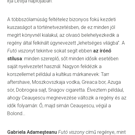
írja Letiţia naplójában.
A többszólamúság feltételez bizonyos fokú kezdeti
kuszaságot a történetvezetésben, de ez minden jól
megírt könyvnél kialakul, az olvasó belehelyezkedik a
regény által felkínált úgynevezett „lehetséges világba”. A
Futó viszony
t tekintve sokat segít ebben
az írónő
stílusa
: minden szereplő, sőt minden idősík esetében
saját nyelvezetet használ. Nagyon felidézik a
korszellemet például a kultikus márkanevek: Tarr
aftershave, Moszkovszkaja vodka, Greaca bor, Azuga
sör, Dobrogea sajt, Snagov cigaretta. Élveztem például,
ahogy Ceauşescu megnevezése változik a regény és az
idők folyamán: Ő, majd simán Ceauşescu, végül a
Bolond…
Gabriela Adameşteanu
Futó viszony
című regénye, mint