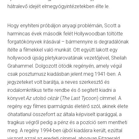
hátralevő idejét elmegyógyintézetekben élte le.
Hogy enyhíteni próbáljon anyagi problémáin, Scott a
harmincas évek második felét Hollywoodban töltötte
forgatókönyvek írásával – bármennyire is degradálónak
ítélte a filmekkel való munkát. Ott együtt lakott egy
hollywoodi újság pletykarovatának vezetőjével, Sheilah
Grahammel. Dolgozott ötödik regényén, amely végül
csak posztumusz kiadásban jelent meg 1941-ben. A
jegyzeteket volt barátja, a neves szerkesztő és
irodalomkritikus tette rendbe és ő segített kiadni a
könyvet
Az utolsó cézár
(
The Last Tycoon
) címmel. A
regény egy filmes iparmágnás életérő szól, akinek élete
óhatatlanul összeforrt az általa képviselt iparággal, a
tragikus végről pedig a pénz és a pozíció sem mentheti
meg. A regény 1994-ben újból kiadásra került, ezúttal
viszont azzal az eredeti címmel, ahogyan Fitzgerald