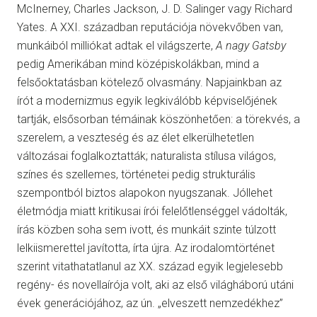
McInerney, Charles Jackson, J. D. Salinger vagy Richard
Yates. A XXI. században reputációja növekvőben van,
munkáiból milliókat adtak el világszerte,
A nagy Gatsby
pedig Amerikában mind középiskolákban, mind a
felsőoktatásban kötelező olvasmány. Napjainkban az
írót a modernizmus egyik legkiválóbb képviselőjének
tartják, elsősorban témáinak köszönhetően: a törekvés, a
szerelem, a veszteség és az élet elkerülhetetlen
változásai foglalkoztatták; naturalista stílusa világos,
színes és szellemes, történetei pedig strukturális
szempontból biztos alapokon nyugszanak. Jóllehet
életmódja miatt kritikusai írói felelőtlenséggel vádolták,
írás közben soha sem ivott, és munkáit szinte túlzott
lelkiismerettel javította, írta újra. Az irodalomtörténet
szerint vitathatatlanul az XX. század egyik legjelesebb
regény- és novellaírója volt, aki az első világháború utáni
évek generációjához, az ún. „elveszett nemzedékhez”