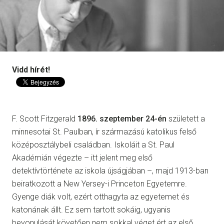
Vidd hírét!
F. Scott Fitzgerald
1896. szeptember 24-én
született a
minnesotai St. Paulban, ír származású katolikus felső
középosztálybeli családban. Iskoláit a St. Paul
Akadémián végezte – itt jelent meg első
detektívtörténete az iskola újságjában –, majd 1913-ban
beiratkozott a New Yersey-i Princeton Egyetemre.
Gyenge diák volt, ezért otthagyta az egyetemet és
katonának állt. Ez sem tartott sokáig, ugyanis
bevonulását követően nem sokkal véget ért az első