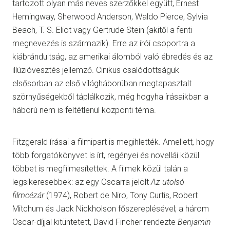
tartozott olyan más neves szerzőkkel együtt, Ernest
Hemingway, Sherwood Anderson, Waldo Pierce, Sylvia
Beach, T. S. Eliot vagy Gertrude Stein (akitől a fenti
megnevezés is származik). Erre az írói csoportra a
kiábrándultság, az amerikai álomból való ébredés és az
illúzióvesztés jellemző. Cinikus csalódottságuk
elsősorban az első világháborúban megtapasztalt
szörnyűségekből táplálkozik, még hogyha írásaikban a
háború nem is feltétlenül központi téma.
Fitzgerald írásai a filmipart is megihlették. Amellett, hogy
több forgatókönyvet is írt, regényei és novellái közül
többet is megfilmesítettek. A filmek közül talán a
legsikeresebbek: az egy Oscarra jelölt
Az utolsó
filmcézár
(1974), Robert de Niro, Tony Curtis, Robert
Mitchum és Jack Nickholson főszereplésével; a három
Oscar-díjjal kitüntetett, David Fincher rendezte
Benjamin