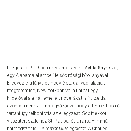
Fitzgerald 1919-ben megismerkedett
Zelda Sayre
-vel,
egy Alabama állambeli felsőbírósági bíró lányával.
Eljegyezte a lányt, és hogy életük anyagi alapjait
megteremtse, New Yorkban vállalt állást egy
hirdetővállalatnál, emellett novellákat is írt. Zelda
azonban nem volt meggyőződve, hogy a férfi el tudja őt
tartani, így felbontotta az eljegyzést. Scott ekkor
visszatért szüleihez St. Paulba, és újraírta – immár
harmadszor is –
A romantikus egoistá
t. A Charles