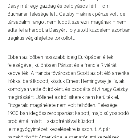
Daisy már egy gazdag és befolyásos férfi, Tom
Buchanan felesége lett. Gatsby – akinek pénze volt, de
társadalmi rangot nem tudott szerezni magának – nem
adta fel a harcot, a Daisyért folytatott küzdelem azonban
tragikus végkifejletbe torkollott.
Ebben az időben hosszabb ideig Európában éltek
feleségével, különösen Párizst és a francia Riviérát
kedvelték. A francia fővárosban Scott az ott élő amerikai
írókkal barátkozott, köztük Ernest Hemingway-jel is, aki
komolyan vette őt íróként, és csodálta őt
A nagy Gatsby
megírásáért. Jóllehet az írói sikerek nem kerülték el,
Fitzgerald magánélete nem volt felhőtlen. Felesége
1930-ban idegösszeroppanást kapott, majd súlyosbodó
problémái miatt – skizofréniával küzdött –
elmegyógyintézeti kezelésekre is szorult. A pár
hazaköltözött Amerikába, a szanatóriumi kezelések