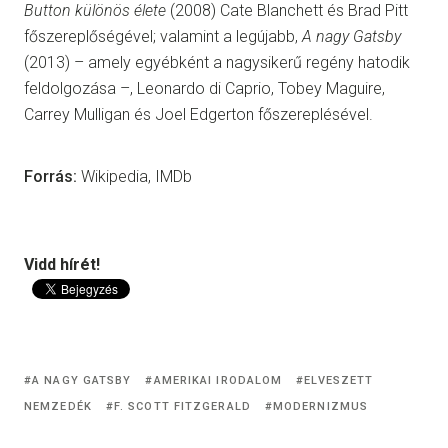
Button különös élete
(2008) Cate Blanchett és Brad Pitt
főszereplőségével; valamint a legújabb,
A nagy Gatsby
(2013) – amely egyébként a nagysikerű regény hatodik
feldolgozása –, Leonardo di Caprio, Tobey Maguire,
Carrey Mulligan és Joel Edgerton főszereplésével.
Forrás:
Wikipedia, IMDb
Vidd hírét!
A NAGY GATSBY
AMERIKAI IRODALOM
ELVESZETT
NEMZEDÉK
F. SCOTT FITZGERALD
MODERNIZMUS