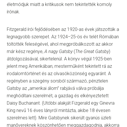
életmódjuk miatt a kritikusok nem tekintették komoly
írónak.
Fitzgerald írói fejlődésében az 1920-as évek játszották a
legnagyobb szerepet. Az 1924–25-ös év telét Rómában
töltötték feleségével, ahol megpróbálkozott az akkor
már kész regénye,
A nagy Gatsby
(
The Great Gatsby
)
átdolgozásával, sikertelenül. A könyv végül 1925-ben
jelent meg Amerikában; mesterműként tekintett rá az
irodalomtörténet és az olvasóközönség egyaránt. A
regényben a szegény sorsból származó, pénztelen
Gatsby az „amerikai álom” rabjává válva próbálja
meghódítani szerelmét, a gazdag és elkényeztetett
Daisy Buchanant. (Utóbbi alakját Fizgerald egy Ginevra
King nevű 16 éves lányról mintázta, akibe 18 évesen
szerelmes lett). Mire Gatsbynek sikerült gyanús üzleti
manővereknek köszönhetően meggazdagodnia, akkorra