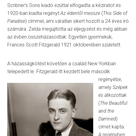
Scribner’s Sons kiadó ezúttal elfogadta a kéziratot és
1920-ban kiadta regényt
Az édentől messze
(
This Side of
Paradise
)
címmel, ami váratlan sikert hozott a 24 éves író
számára. Zelda megújította az eljegyzést és még abban
az évben összeházasodtak. Egyetlen gyermekük,
Frances Scott Fitzgerald 1921 októberében született.
A házasságkötést követően a család New Yorkban
telepedett le. Fitzgerald itt kezdett bele második
regényébe,
amely
Szépek
és átkozottak
(
The Beautiful
and the
Damned
)
címet kapta.
A regényben