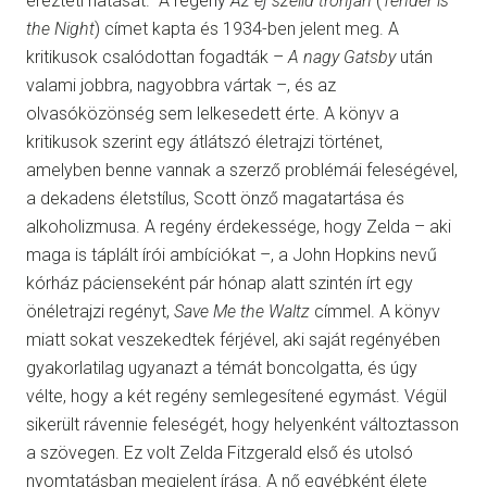
érezteti hatását. A regény
Az éj szelíd trónján
(
Tender is
the Night
) címet kapta és 1934-ben jelent meg. A
kritikusok csalódottan fogadták –
A nagy Gatsby
után
valami jobbra, nagyobbra vártak –, és az
olvasóközönség sem lelkesedett érte. A könyv a
kritikusok szerint egy átlátszó életrajzi történet,
amelyben benne vannak a szerző problémái feleségével,
a dekadens életstílus, Scott önző magatartása és
alkoholizmusa. A regény érdekessége, hogy Zelda – aki
maga is táplált írói ambíciókat –, a John Hopkins nevű
kórház pácienseként pár hónap alatt szintén írt egy
önéletrajzi regényt,
Save Me the Waltz
címmel. A könyv
miatt sokat veszekedtek férjével, aki saját regényében
gyakorlatilag ugyanazt a témát boncolgatta, és úgy
vélte, hogy a két regény semlegesítené egymást. Végül
sikerült rávennie feleségét, hogy helyenként változtasson
a szövegen. Ez volt Zelda Fitzgerald első és utolsó
nyomtatásban megjelent írása. A nő egyébként élete