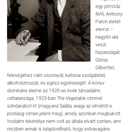
egy jómódú
férfi, Anthony
Patch életét
elemzi –
nagyító alá
veszi
házasságát
Gloria
Gilberttel,
feleségéhez való viszonyát, katonai szolgálatát,
alkoholizmusát, és egész egyéniségét. A könyv
domináns eleme az 1920-as évek társadalmi
céltalansága. 1923-ban
The Vegetable
címmel
színdarabot írt (magyarul
Saláta, avagy az elnöktől a
postásig
címen jelent meg), amely azonban megbukott.
Irodalmi tekintélye nem volt az általa elvárt szinten, ami
részben annak is tulajdonítható, hogy extravagáns