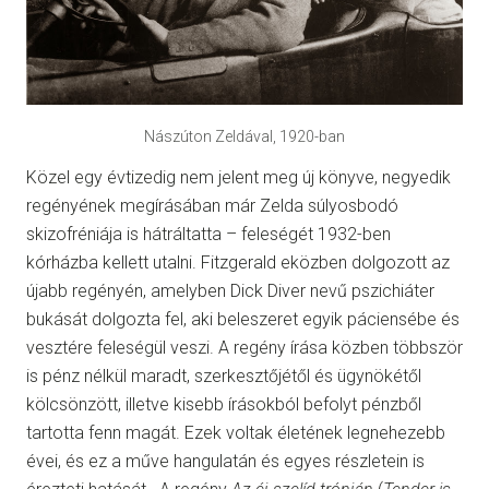
Nászúton Zeldával, 1920-ban
Közel egy évtizedig nem jelent meg új könyve, negyedik
regényének megírásában már Zelda súlyosbodó
skizofréniája is hátráltatta – feleségét 1932-ben
kórházba kellett utalni. Fitzgerald eközben dolgozott az
újabb regényén, amelyben Dick Diver nevű pszichiáter
bukását dolgozta fel, aki beleszeret egyik páciensébe és
vesztére feleségül veszi. A regény írása közben többször
is pénz nélkül maradt, szerkesztőjétől és ügynökétől
kölcsönzött, illetve kisebb írásokból befolyt pénzből
tartotta fenn magát. Ezek voltak életének legnehezebb
évei, és ez a műve hangulatán és egyes részletein is