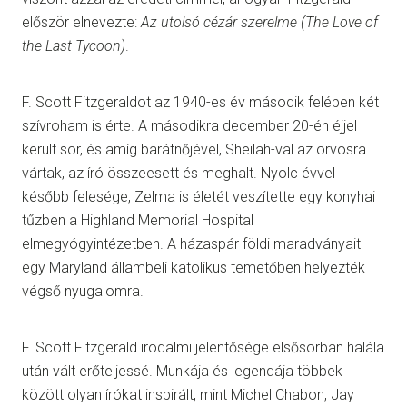
először elnevezte:
Az utolsó cézár szerelme
(The Love of
the Last Tycoon)
.
F. Scott Fitzgeraldot az 1940-es év második felében két
szívroham is érte. A másodikra december 20-én éjjel
került sor, és amíg barátnőjével, Sheilah-val az orvosra
vártak, az író összeesett és meghalt. Nyolc évvel
később felesége, Zelma is életét veszítette egy konyhai
tűzben a Highland Memorial Hospital
elmegyógyintézetben. A házaspár földi maradványait
egy Maryland állambeli katolikus temetőben helyezték
végső nyugalomra.
F. Scott Fitzgerald irodalmi jelentősége elsősorban halála
után vált erőteljessé. Munkája és legendája többek
között olyan írókat inspirált, mint Michel Chabon, Jay