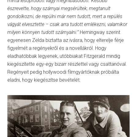
minta lesöprődött vagy meghibásodott. Később
észrevette, hogy szárnyai megsérültek; megtanult
gondolkozni, de repülni már nem tudott, mert a repülés
vágyát elvesztette – csak arra tudott emlékezni, valamikor
milyen könnyen tudott szárnyalni.”
Hemingway szerint
egyenesen Zelda biztatta az ivásra, hogy elterelje férje
figyelmét a regényekről és a novellákról. Hogy
eladhatóbbak legyenek, utóbbiakat Fitzgerald mindig
kiegészítette egy-egy bizarr részlettel vagy csattanóval.
Regényeit pedig hollywoodi filmgyártóknak próbálta
eladni, hogy kiegészítse bevételét.