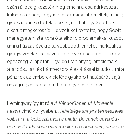
számlái pedig kezdték megterhelni a családi kasszát,
különösképpen, hogy igencsak nagy lábon éltek, mindig
gyorsabban költötték a pénzt, mint ahogy Scottnak
sikerült megkeresnie. Helyzetüket rontotta, hogy Scott
már egyetemista kora óta alkoholproblémákkal küzdött,
ami a húszas évekre súlyosbodott, emellett narkotikus
gyógyszereket is használt, amelyek csak rontottak az
egészségi állapotán. Egy idő után anyagi problémáik
állandósultak, és bármekkora éleslátással is tudott írni a
pénznek az emberek életére gyakorolt hatásáról, saját
anyagi ügyeit sohasem tudta egyenesbe hozni.
Hemingway így írt róla
A Vándorünnep
(
A Moveable
Feast
) című könyvében:
„Tehetsége annyira természetes
volt, mint a lepkeszárnyon a minta. De ennek ugyanúgy
nem volt tudatában mint a lepke, és annak sem, amikor a