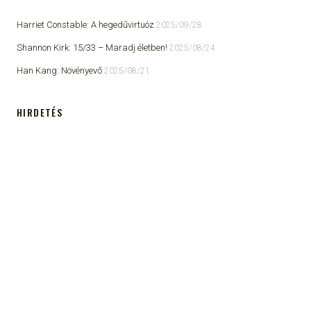
Harriet Constable: A hegedűvirtuóz
2025/09/28
Shannon Kirk: 15/33 ​– Maradj életben!
2025/08/24
Han Kang: Növényevő
2025/08/21
HIRDETÉS