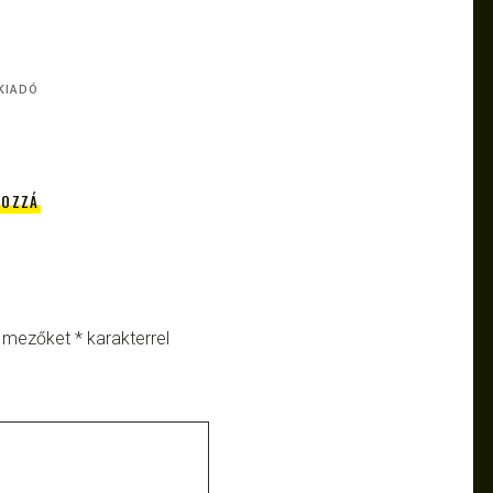
KIADÓ
HOZZÁ
ő mezőket
*
karakterrel