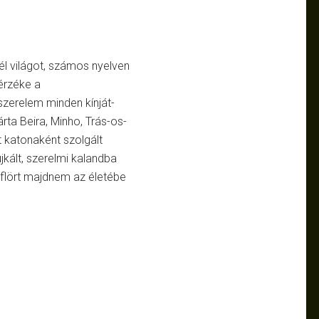
él világot, számos nyelven
 érzéke a
zerelem minden kínját-
rta Beira, Minho, Trás-os-
t katonaként szolgált
kált, szerelmi kalandba
flört majdnem az életébe