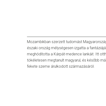
Mozambikban szerzett tudomást Magyarországról,
északi ország mélységesen izgatta a fantáziáját
meghódította a Kárpát-medence lankáit. Itt otth
tökéletesen megtanult magyarul, és később már
fekete szeme árulkodott származásáról.