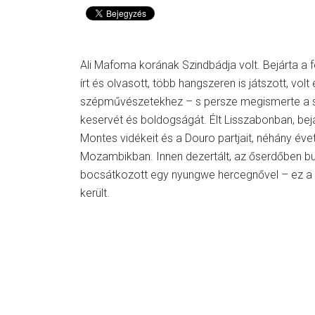
Ali Mafoma korának Szindbádja volt. Bejárta a f
írt és olvasott, több hangszeren is játszott, volt
szépművészetekhez – s persze megismerte a s
keservét és boldogságát. Élt Lisszabonban, bejá
Montes vidékeit és a Douro partjait, néhány éve
Mozambikban. Innen dezertált, az őserdőben buj
bocsátkozott egy nyungwe hercegnővel – ez a 
került.