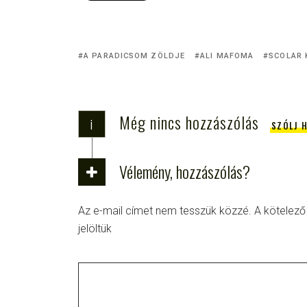
A PARADICSOM ZÖLDJE
ALI MAFOMA
SCOLAR 
Még nincs hozzászólás
i
SZÓLJ 
Vélemény, hozzászólás?
Az e-mail címet nem tesszük közzé.
A kötelez
jelöltük