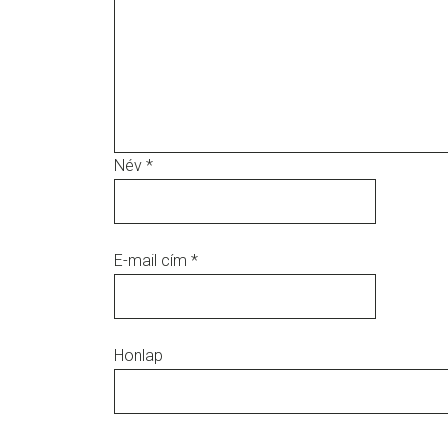
Név
*
E-mail cím
*
Honlap