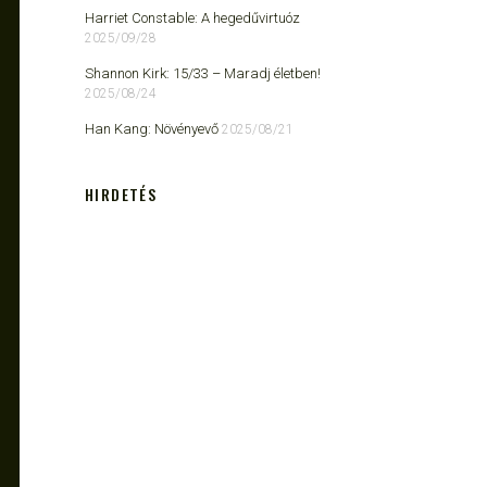
Harriet Constable: A hegedűvirtuóz
2025/09/28
Shannon Kirk: 15/33 ​– Maradj életben!
2025/08/24
Han Kang: Növényevő
2025/08/21
HIRDETÉS