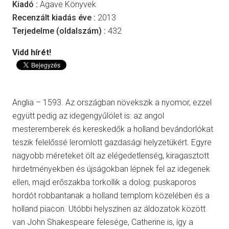
Kiadó :
Agave Könyvek
Recenzált kiadás éve :
2013
Terjedelme (oldalszám) :
432
Vidd hírét!
Anglia – 1593. Az országban növekszik a nyomor, ezzel
együtt pedig az idegengyűlölet is: az angol
mesteremberek és kereskedők a holland bevándorlókat
teszik felelőssé leromlott gazdasági helyzetükért. Egyre
nagyobb méreteket ölt az elégedetlenség, kiragasztott
hirdetményekben és újságokban lépnek fel az idegenek
ellen, majd erőszakba torkollik a dolog: puskaporos
hordót robbantanak a holland templom közelében és a
holland piacon. Utóbbi helyszínen az áldozatok között
van John Shakespeare felesége, Catherine is, így a