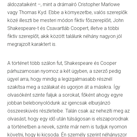
áldozataiként –, mint a drámaíró Cristopher Marlowe
vagy Thomas Kyd. Ebbe a környezetbe, valós szereplők
közé illeszti be mesteri módon fiktív főszereplőit, John
Shakespeare-t és Csavartláb Coopert, illetve a többi
fiktív szereplőt, akik között találunk néhány nagyon jól
megrajzolt karaktert is.
A történet több szálon fut, Shakespeare és Cooper
párhuzamosan nyomoz a két ügyben, a szerző pedig
ügyel arra, hogy mindig a legizgalmasabb résznél
szakítsa meg a szálakat és ugorjon át a másikra. Így
olvasóként szinte faljuk a sorokat, főként ahogy egyre
jobban belebonyolódunk az igencsak elburjánzó
összeesküvés részleteibe. Talán csak az nehezíti meg az
olvasást, hogy egy idő után túlságosan is elszaporodnak
a történetben a nevek, szinte már nem is tudjuk nyomon
követni, hogy ki kicsoda. Én személy szerint néhányszor