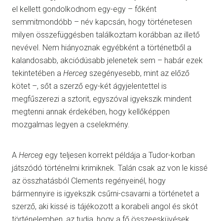
el kellett gondolkodnom egy-egy – főként
semmitmondóbb – név kapcsán, hogy történetesen
milyen összefüggésben találkoztam korábban az illető
nevével. Nem hiányoznak egyébként a történetből a
kalandosabb, akciódúsabb jelenetek sem – habár ezek
tekintetében a
Herceg
szegényesebb, mint az előző
kötet –, sőt a szerző egy-két ágyjelentettel is
megfűszerezi a sztorit, egyszóval igyekszik mindent
megtenni annak érdekében, hogy kellőképpen
mozgalmas legyen a cselekmény.
A
Herceg
egy teljesen korrekt példája a Tudor-korban
játszódó történelmi krimiknek. Talán csak az von le kissé
az összhatásból Clements regényeinél, hogy
bármennyire is igyekszik csűrni-csavarni a történetet a
szerző, aki kissé is tájékozott a korabeli angol és skót
történelemben, az tudja, hogy a fő összeesküvések