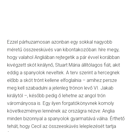
Ezzel párhuzamosan azonban egy sokkal nagyobb
méretű összeesküvés van kibontakozóban: híre megy,
hogy valahol Angliában rejtegetik a pár évvel korábban
kivégzett skót királynő, Stuart Mária állítólagos fiát, akit
eddig a spanyolok neveltek. A terv szerint a hercegnek
előbb a skót trónt kellene elfoglalnia – amihez persze
meg kell szabadulni a jelenleg trónon levő VI. Jakab
királytól –, később pedig ő lehetne az angol trón
várományosa is. Egy ilyen forgatókönyvnek komoly
következményei lennének az országra nézve: Anglia
minden bizonnyal a spanyolok gyarmatává válna. Érthető
tehát, hogy Cecil az összeesküvés leleplezését tartja