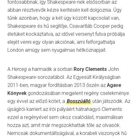
fontosabbnak, így Shakespeare-nek elsősorban az
abban résztvevők kézre kerítésén kell dolgoznia. Úgy
tűnik azonban, hogy a két ügy között kapcsolat van,
Shakespeare és hű segítője, Csavartláb Cooper pedig
életüket kockáztatva, az idővel versenyt futva próbálja
elejét venni egy olyan akciónak, ami felforgathatja
London amúgy sem nyugalmas hétköznapjait.
A
Herceg
a harmadik a sorban
Rory Clements
John
Shakespeare-sorozatából. Az Egyesült Királyságban
2011-ben, magyar fordításban 2013 őszén az
Agave
Könyvek
gondozásában megjelent regény cselekménye
egy évvel az előző kötet, a
Bosszúálló
után játszódik. Az
újságírói karriert az írói pályáért hátrahagyó Clements
ezzel a regényével sem okoz csalódást, maximálisan
hozza azt, amit már megszokhattak tőle az olvasók.
Nemcsak dokumentáltságával, a korabeli viszonyok hű