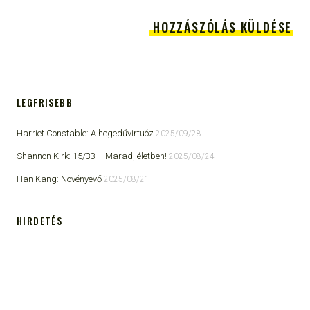
LEGFRISEBB
Harriet Constable: A hegedűvirtuóz
2025/09/28
Shannon Kirk: 15/33 ​– Maradj életben!
2025/08/24
Han Kang: Növényevő
2025/08/21
HIRDETÉS