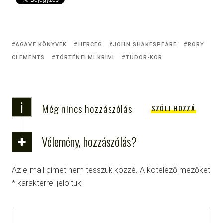
AGAVE KÖNYVEK
HERCEG
JOHN SHAKESPEARE
RORY
CLEMENTS
TÖRTÉNELMI KRIMI
TUDOR-KOR
i
Még nincs hozzászólás
SZÓLJ HOZZÁ
Vélemény, hozzászólás?
Az e-mail címet nem tesszük közzé.
A kötelező mezőket
*
karakterrel jelöltük