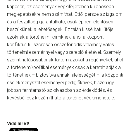
kapcsán, az események végkifejletében különösebb
meglepetésekre nem számíthat. Ettől persze az izgalom
és a feszültség garantálható, csak éppen jelentősen
beszűkülnek a lehetőségek. Ez talán kissé hátulütője
azoknak a történelmi krimiknek, ahol a központi
konfliktus túl szorosan összefonódik valamely valós
történelmi eseménnyel vagy szereplő életével. Személy
szerint hatásosabbnak tartom azokat a regényeket, ahol
a történelmi/politikai események csak a keretét adják a
történetnek – biztosítva annak hitelességét –, a központi
cselekményszál eseményei pedig fiktívek, hiszen így
jobban fenntarható az olvasóban az érdeklődés, és
kevésbé lesz kiszámítható a történet végkimenetele.
Vidd hírét!