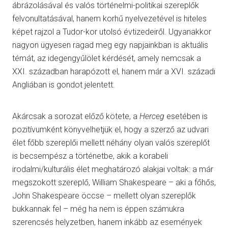
ábrázolásával és valós történelmi-politikai szereplők
felvonultatásával, hanem korhű nyelvezetével is hiteles
képet rajzol a Tudor-kor utolsó évtizedeiről. Ugyanakkor
nagyon ügyesen ragad meg egy napjainkban is aktuális
témát, az idegengyűlölet kérdését, amely nemcsak a
XXI. században harapózott el, hanem már a XVI. századi
Angliában is gondot jelentett.
Akárcsak a sorozat előző kötete, a
Herceg
esetében is
pozitívumként könyvelhetjük el, hogy a szerző az udvari
élet főbb szereplői mellett néhány olyan valós szereplőt
is becsempész a történetbe, akik a korabeli
irodalmi/kulturális élet meghatározó alakjai voltak: a már
megszokott szereplő, William Shakespeare – aki a főhős,
John Shakespeare öccse – mellett olyan szereplők
bukkannak fel – még ha nem is éppen számukra
szerencsés helyzetben, hanem inkább az események