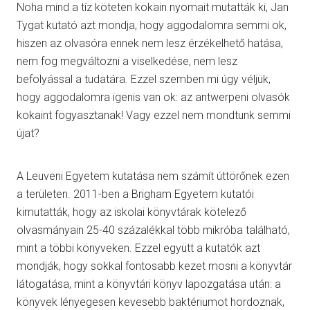
Noha mind a tíz köteten kokain nyomait mutatták ki, Jan
Tygat kutató azt mondja, hogy aggodalomra semmi ok,
hiszen az olvasóra ennek nem lesz érzékelhető hatása,
nem fog megváltozni a viselkedése, nem lesz
befolyással a tudatára. Ezzel szemben mi úgy véljük,
hogy aggodalomra igenis van ok: az antwerpeni olvasók
kokaint fogyasztanak! Vagy ezzel nem mondtunk semmi
újat?
A Leuveni Egyetem kutatása nem számít úttörőnek ezen
a területen. 2011-ben a Brigham Egyetem kutatói
kimutatták, hogy az iskolai könyvtárak kötelező
olvasmányain 25-40 százalékkal több mikróba található,
mint a többi könyveken. Ezzel együtt a kutatók azt
mondják, hogy sokkal fontosabb kezet mosni a könyvtár
látogatása, mint a könyvtári könyv lapozgatása után: a
könyvek lényegesen kevesebb baktériumot hordoznak,