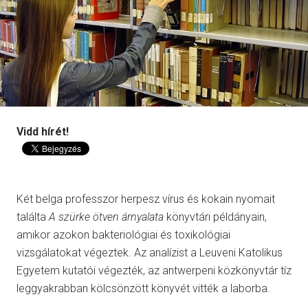
Vidd hírét!
Két belga professzor herpesz vírus és kokain nyomait
találta
A szürke ötven árnyalata
könyvtári példányain,
amikor azokon bakteriológiai és toxikológiai
vizsgálatokat végeztek. Az analízist a Leuveni Katolikus
Egyetem kutatói végezték, az antwerpeni közkönyvtár tíz
leggyakrabban kölcsönzött könyvét vitték a laborba.