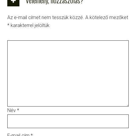
Vélemény, hozzászólás?
Az e-mail címet nem tesszük közzé.
A kötelező mezőket
*
karakterrel jelöltük
Név
*
E-mail cím
*