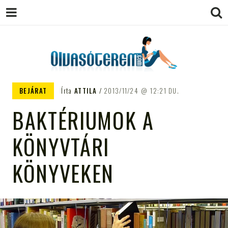
OLVASÓTEREM.COM – AZ
könyvekről könyvbarátoknak
BEJÁRAT
Írta
ATTILA
2013/11/24
12:21 DU.
EGÉSZSÉGES OLVASÁS
BAKTÉRIUMOK A
TÁMOGATÓJA
KÖNYVTÁRI
KÖNYVEKEN