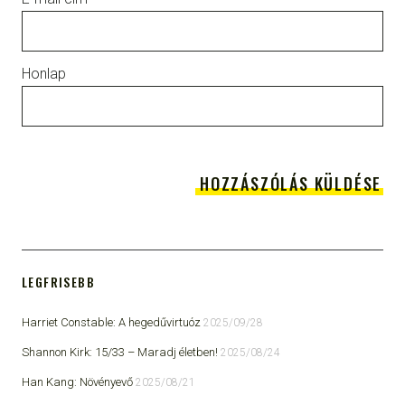
Honlap
LEGFRISEBB
Harriet Constable: A hegedűvirtuóz
2025/09/28
Shannon Kirk: 15/33 ​– Maradj életben!
2025/08/24
Han Kang: Növényevő
2025/08/21