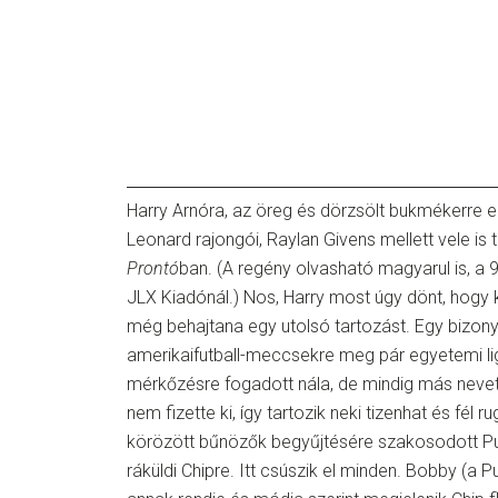
Harry Arnóra, az öreg és dörzsölt bukmékerre
Leonard rajongói, Raylan Givens mellett vele is 
Prontó
ban. (A regény olvasható magyarul is, a 
JLX Kiadónál.) Nos, Harry most úgy dönt, hogy kis
még behajtana egy utolsó tartozást. Egy bizon
amerikaifutball-meccsekre meg pár egyetemi li
mérkőzésre fogadott nála, de mindig más nevet h
nem fizette ki, így tartozik neki tizenhat és fél 
körözött bűnözők begyűjtésére szakosodott Pue
ráküldi Chipre. Itt csúszik el minden. Bobby (a P