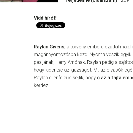
Terjedelme (oldalszám) :
229
Vidd hírét!
Raylan Givens
, a törvény embere ezúttal maj
magánnyomozásba kezd. Nyoma veszik egyik ba
pasijának, Harry Arnónak, Raylan pedig a sajáto
hogy kiderítse az igazságot. Mi, az olvasók egés
Raylan ellenfelei is sejtik, hogy ő
az a fajta embe
kérdez.