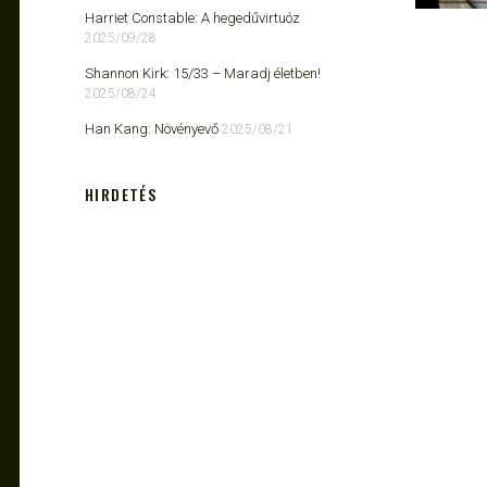
Harriet Constable: A hegedűvirtuóz
2025/09/28
Shannon Kirk: 15/33 ​– Maradj életben!
2025/08/24
Han Kang: Növényevő
2025/08/21
HIRDETÉS