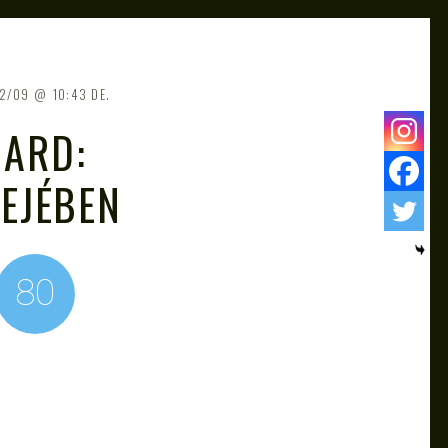
12/09
10:43 DE.
NARD:
FEJÉBEN
80