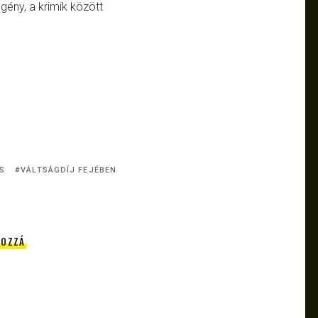
gény, a krimik között
S
VÁLTSÁGDÍJ FEJÉBEN
HOZZÁ