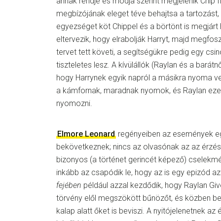
annak rendje és módja szerint megjelenik Chip flo
megbízójának eleget téve behajtsa a tartozást, 
egyezséget köt Chippel és a börtönt is megjárt h
eltervezik, hogy elrabolják Harryt, majd megfos
tervet tett követi, a segítségükre pedig egy cs
tiszteletes lesz. A kívülállók (Raylan és a barátn
hogy Harrynek egyik napról a másikra nyoma ve
a kámfornak, maradnak nyomok, és Raylan ezek
nyomozni.
Elmore Leonard
regényeiben az események e
bekövetkeznek; nincs az olvasónak az az érzés
bizonyos (a történet gerincét képező) cselekmé
inkább az csapódik le, hogy az is egy epizód az
fejében
például azzal kezdődik, hogy Raylan Give
törvény elől megszökött bűnözőt, és közben bel
kalap alatt őket is beviszi. A nyitójelenetnek a