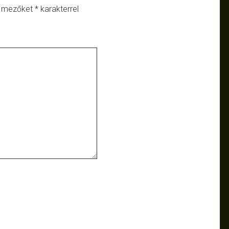
ő mezőket
*
karakterrel