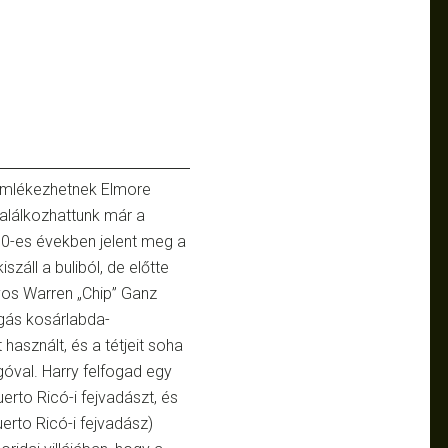
 emlékezhetnek Elmore
találkozhattunk már a
90-es években jelent meg a
záll a buliból, de előtte
yos Warren „Chip” Ganz
gás kosárlabda-
asznált, és a tétjeit soha
rugóval. Harry felfogad egy
rto Ricó-i fejvadászt, és
uerto Ricó-i fejvadász)