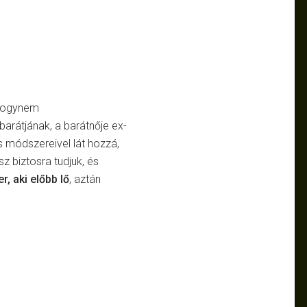
dhogynem
rátjának, a barátnője ex-
s módszereivel lát hozzá,
z biztosra tudjuk, és
r, aki előbb lő
, aztán