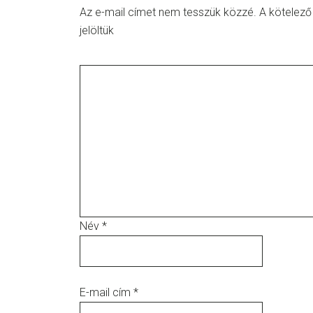
Az e-mail címet nem tesszük közzé.
A kötelez
jelöltük
Név
*
E-mail cím
*