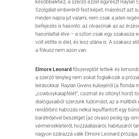
későbbiekhez, a szerző ezzel egyrészt Raylan Gi
Szolgálat emberéről fest képet, másrészt azt su
minden napra jut valami, nem csak a jelen regén
befejezés is hasonló: az olvasónak az az érzé
hasonlattal élve – a sztori csak egy szakasza 
volt előtte is élet, és lesz utána is. A szakasz előt
a fókusz nem azon van.
Elmore Leonard
főszereplőit tetteik és kimond
a szerző tényleg nem sokat foglalkozik a pró
leírásokkal. Raylan Givens külsejéről (a floridai 
„cowboykalapfélét”, csizmát és öltönyt hord) t
dialógusaiból szerzünk tudomást, az a múltbéli
rendőrbíró habozás nélkül lepuffantott egy bűn
barátnőjével beszélget (az olvasó pedig így ism
vérmérsékletéről, hozzáállásáról, habitusáról ta
nagyon szárazzá válik Elmore Leonard prózája