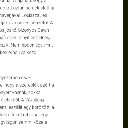
ridai villájában, hogy a
de ott aztán percek alatt új
averjával, Louisszal, és
ztják az összes pénzétől. A
inos jósnő, bizonyos Dawn
ője) csak annyit észlelnek,
szik. Nem éppen úgy, mint
en elindulva kezd
gyszerűen csak
e, hogy a szereplők azért a
nyért vannak, sokkal
 életükből. A
Váltságdíj
ns leszállít egy körözött, a
ebotlik két rablóba; egy
z égvilágon semmi köze a