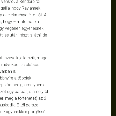
vensről, a Rendőrbírói
gallja, hogy Raylannek
y cselekménye élteti őt. A
se, hogy – matematikai
egy végtelen egyenesnek,
ti és utáni részt is látni, de
ott szavaik jellemzik, maga
zai művekben szokásos
nyárban is
öbbnyire a többiek
 epizód pedig, amelyben a
özőt egy bárban, s amelyről
eri meg a történetet) az ő
núskodik. Ettől persze
, de ugyanakkor pörgőssé