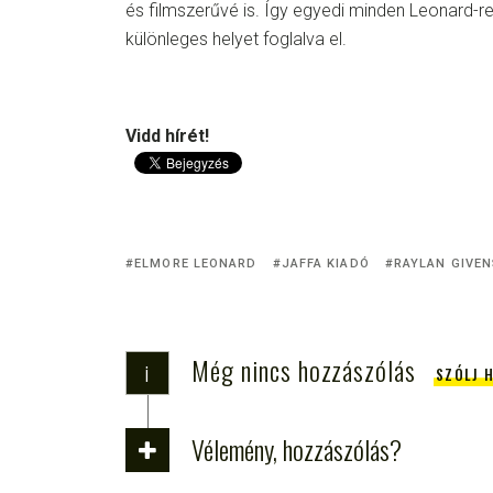
és filmszerűvé is. Így egyedi minden Leonard-re
különleges helyet foglalva el.
Vidd hírét!
ELMORE LEONARD
JAFFA KIADÓ
RAYLAN GIVEN
Még nincs hozzászólás
i
SZÓLJ 
Vélemény, hozzászólás?