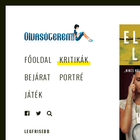
OLVASÓTEREM.COM
könyvekről könyvbarátoknak
FŐOLDAL
KRITIKÁK
– AZ EGÉSZSÉGES
OLVASÁS
BEJÁRAT
PORTRÉ
TÁMOGATÓJA
JÁTÉK
KERESÉS
LEGFRISEBB