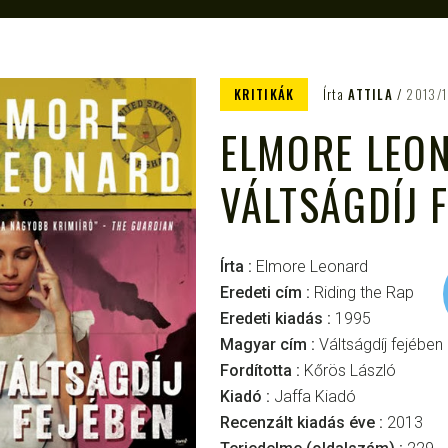
KRITIKÁK
Írta
ATTILA
2013/
ELMORE LEO
VÁLTSÁGDÍJ 
Írta :
Elmore Leonard
Eredeti cím :
Riding the Rap
Eredeti kiadás :
1995
Magyar cím :
Váltságdíj fejében
Fordította :
Kőrös László
Kiadó :
Jaffa Kiadó
Recenzált kiadás éve :
2013