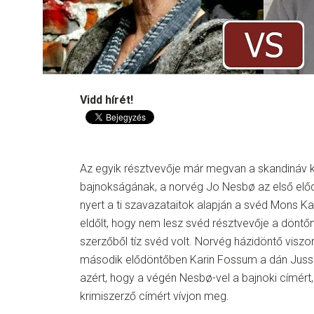
Vidd hírét!
Az egyik résztvevője már megvan a skandináv 
bajnokságának, a norvég Jo Nesbø az első elő
nyert a ti szavazataitok alapján a svéd Mons Kall
eldőlt, hogy nem lesz svéd résztvevője a döntőn
szerzőből tíz svéd volt. Norvég házidöntő viszo
második elődöntőben Karin Fossum a dán Jussi 
azért, hogy a végén Nesbø-vel a bajnoki címért
krimiszerző címért vívjon meg.