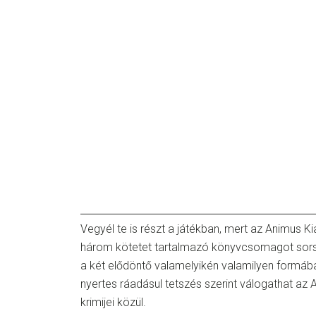
Vegyél te is részt a játékban, mert az Animus K
három kötetet tartalmazó könyvcsomagot sorso
a két elődöntő valamelyikén valamilyen formáb
nyertes ráadásul tetszés szerint válogathat az
krimijei közül.