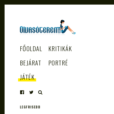
OLVASÓTEREM.COM
könyvekről könyvbarátoknak
FŐOLDAL
KRITIKÁK
– AZ EGÉSZSÉGES
OLVASÁS
BEJÁRAT
PORTRÉ
TÁMOGATÓJA
JÁTÉK
KERESÉS
LEGFRISEBB