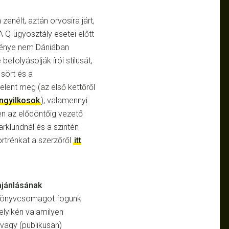
zenélt, aztán orvosira járt,
 A Q-ügyosztály esetei előtt
ekménye nem Dániában
befolyásolják írói stílusát,
 sört és a
elent meg (az első kettőről
ngyilkosok
), valamennyi
n az elődöntőig vezető
rklundnál és a szintén
ortrénkat a szerzőről
itt
ajánlásának
 könyvcsomagot fogunk
elyikén valamilyen
 vagy (publikusan)