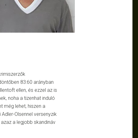
krimiszerzők
döntőben 83:60 arányban
entoft ellen, és ezzel az is
ek, noha a tizenhat induló
nt még lehet, hiszen a
Adler-Olsennel versenyzik
, azaz a legjobb skandináv