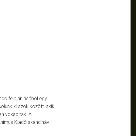
iadó felajánlásából egy
lunk ki azok között, akik
an voksoltak. A
 Animus Kiadó skandináv