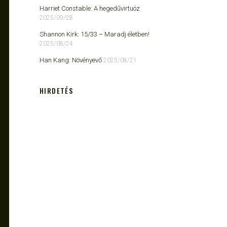
Harriet Constable: A hegedűvirtuóz
2025/09/28
Shannon Kirk: 15/33 ​– Maradj életben!
2025/08/24
Han Kang: Növényevő
2025/08/21
HIRDETÉS