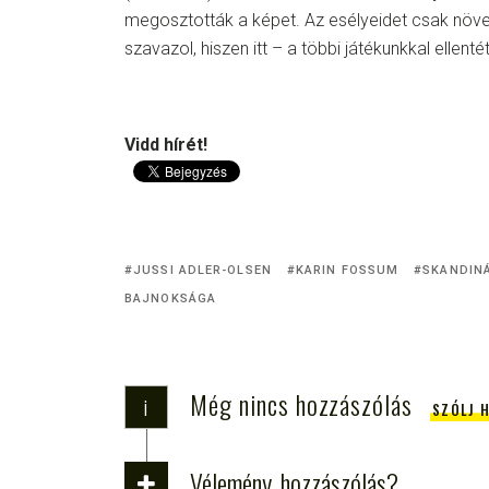
megosztották a képet. Az esélyeidet csak növ
szavazol, hiszen itt – a többi játékunkkal ellent
Vidd hírét!
JUSSI ADLER-OLSEN
KARIN FOSSUM
SKANDIN
BAJNOKSÁGA
Még nincs hozzászólás
i
SZÓLJ 
Vélemény, hozzászólás?