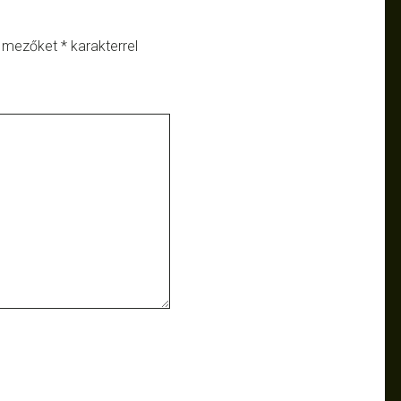
ő mezőket
*
karakterrel