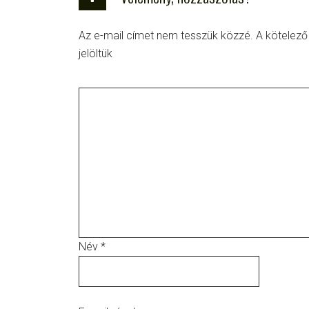
Az e-mail címet nem tesszük közzé.
A kötelez
jelöltük
Név
*