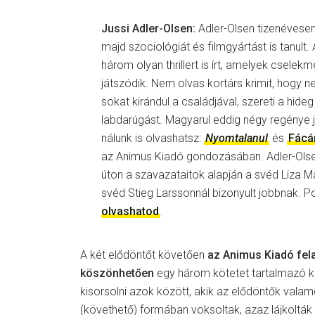
Jussi Adler-Olsen:
Adler-Olsen tizenévesen 
majd szociológiát és filmgyártást is tanult.
három olyan thrillert is írt, amelyek csel
játszódik. Nem olvas kortárs krimit, hogy ne 
sokat kirándul a családjával, szereti a hideg
labdarúgást. Magyarul eddig négy regénye j
nálunk is olvashatsz:
Nyomtalanul
és
Fácá
az Animus Kiadó gondozásában. Adler-Olse
úton a szavazataitok alapján a svéd Liza Ma
svéd Stieg Larssonnál bizonyult jobbnak. P
olvashatod
.
A két elődöntőt követően
az Animus Kiadó fel
köszönhetően
egy három kötetet tartalmazó
kisorsolni azok között, akik az elődöntők valam
(követhető) formában voksoltak, azaz lájkolták