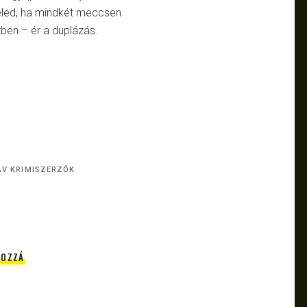
eled, ha mindkét meccsen
étben – ér a duplázás.
ÁV KRIMISZERZŐK
HOZZÁ