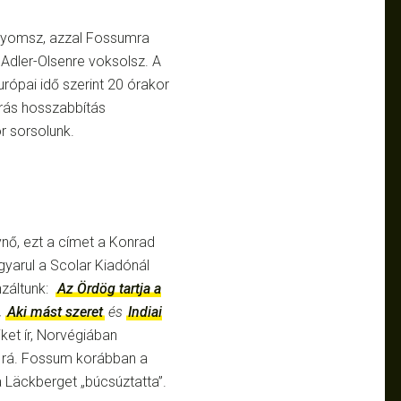
 nyomsz, azzal Fossumra
Adler-Olsenre voksolsz. A
rópai idő szerint 20 órakor
órás hosszabbítás
r sorsolunk.
ynő, ezt a címet a Konrad
gyarul a Scolar Kiadónál
nzáltunk:
Az Ördög tartja a
,
Aki mást szeret
és
Indiai
et ír, Norvégiában
k rá. Fossum korábban a
a Läckberget „búcsúztatta”.