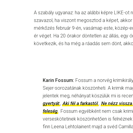
A szabály ugyanaz: ha az alábbi képre LIKE-ot
szavazol, ha viszont megosztod a képet, akkor 
mérkőzés február 9-én, vasárnap este, közép-eu
ér véget. Ha 20 órakor döntetlen az állás, egy 
következik, és ha még a ráadás sem dönt, akko
Karin Fossum:
Fossum a norvég krimikirál
Sejer-sorozatának köszönheti. A krimik ma
jelentek meg, néhányat köszülük mi is rece
gyertyát
,
Aki fél a farkastól
,
Ne nézz vissza
feleség
.
Fossum egyébként nem csak krimik
verseskötetinek köszönhetően is felnézne
finn Leena Lehtolainent majd a svéd Camill