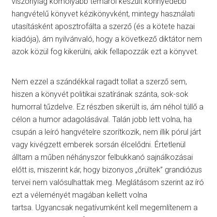
viszonylag komolyabb témáról készült könnyedebb
hangvételű könyvet kézikönyvként, mintegy használati
utasításként aposztrofálta a szerző (és a kötete hazai
kiadója), ám nyilvánvaló, hogy a következő diktátor nem
azok közül fog kikerülni, akik fellapozzák ezt a könyvet.
Nem ezzel a szándékkal ragadt tollat a szerző sem,
hiszen a könyvét politikai szatírának szánta, sok-sok
humorral tűzdelve. Ez részben sikerült is, ám néhol túllő a
célon a humor adagolásával. Talán jobb lett volna, ha
csupán a leíró hangvételre szorítkozik, nem illik pórul járt
vagy kivégzett emberek sorsán élcelődni. Értetlenül
álltam a műben néhányszor felbukkanó sajnálkozásai
előtt is, miszerint kár, hogy bizonyos „őrültek” grandiózus
tervei nem valósulhattak meg. Meglátásom szerint az író
ezt a véleményét magában kellett volna
tartsa. Ugyancsak negatívumként kell megemlítenem a