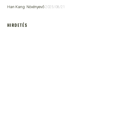
Han Kang: Növényevő
2025/08/21
HIRDETÉS