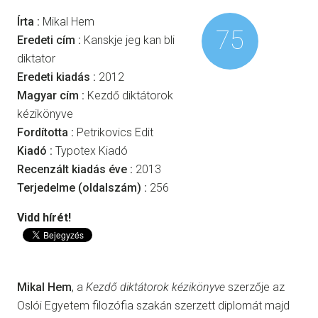
Írta :
Mikal Hem
75
Eredeti cím :
Kanskje jeg kan bli
diktator
Eredeti kiadás :
2012
Magyar cím :
Kezdő diktátorok
kézikönyve
Fordította :
Petrikovics Edit
Kiadó :
Typotex Kiadó
Recenzált kiadás éve :
2013
Terjedelme (oldalszám) :
256
Vidd hírét!
Mikal Hem
, a
Kezdő diktátorok kézikönyve
szerzője az
Oslói Egyetem filozófia szakán szerzett diplomát majd