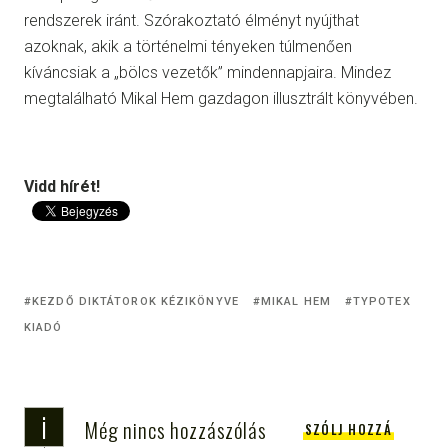
rendszerek iránt. Szórakoztató élményt nyújthat
azoknak, akik a történelmi tényeken túlmenően
kíváncsiak a „bölcs vezetők” mindennapjaira. Mindez
megtalálható Mikal Hem gazdagon illusztrált könyvében.
Vidd hírét!
KEZDŐ DIKTÁTOROK KÉZIKÖNYVE
MIKAL HEM
TYPOTEX
KIADÓ
i
Még nincs hozzászólás
SZÓLJ HOZZÁ