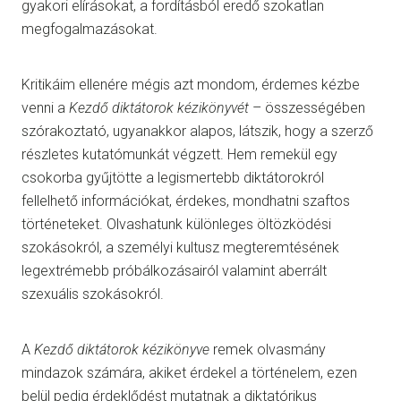
gyakori elírásokat, a fordításból eredő szokatlan
megfogalmazásokat.
Kritikáim ellenére mégis azt mondom, érdemes kézbe
venni a
Kezdő diktátorok kézikönyvét
– összességében
szórakoztató, ugyanakkor alapos, látszik, hogy a szerző
részletes kutatómunkát végzett. Hem remekül egy
csokorba gyűjtötte a legismertebb diktátorokról
fellelhető információkat, érdekes, mondhatni szaftos
történeteket. Olvashatunk különleges öltözködési
szokásokról, a személyi kultusz megteremtésének
legextrémebb próbálkozásairól valamint aberrált
szexuális szokásokról.
A
Kezdő diktátorok kézikönyve
remek olvasmány
mindazok számára, akiket érdekel a történelem, ezen
belül pedig érdeklődést mutatnak a diktatórikus