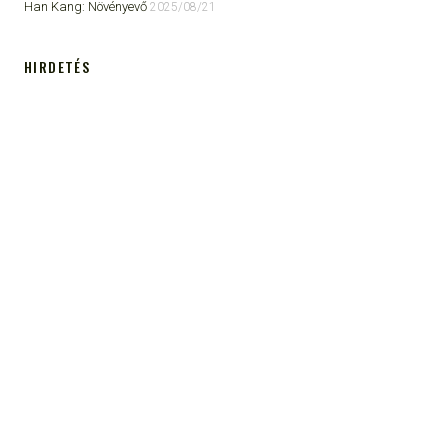
Han Kang: Növényevő
2025/08/21
HIRDETÉS