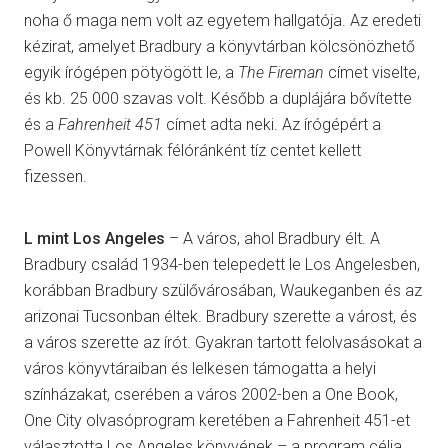
noha ő maga nem volt az egyetem hallgatója. Az eredeti
kézirat, amelyet Bradbury a könyvtárban kölcsönözhető
egyik írógépen pötyögött le, a
The Fireman
címet viselte,
és kb. 25 000 szavas volt. Később a duplájára bővítette
és a
Fahrenheit 451
címet adta neki. Az írógépért a
Powell Könyvtárnak félóránként tíz centet kellett
fizessen.
L mint Los Angeles
– A város, ahol Bradbury élt. A
Bradbury család 1934-ben telepedett le Los Angelesben,
korábban Bradbury szülővárosában, Waukeganben és az
arizonai Tucsonban éltek. Bradbury szerette a várost, és
a város szerette az írót. Gyakran tartott felolvasásokat a
város könyvtáraiban és lelkesen támogatta a helyi
színházakat, cserében a város 2002-ben a One Book,
One City olvasóprogram keretében a Fahrenheit 451-et
választotta Los Angeles könyvének – a program célja