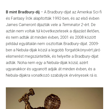
B mint Bradbury-díj
– A Bradbury-díjat az Amerikai Sci-fi
és Fantasy Írók alapították 1992-ben, és az első évben
James Cameront díjazták vele a
Terminator 2
-ért. De
aztán nem voltak túl következetesek a díjazást illetően,
és nem adták át minden évben, 2001 és 2008 között
például egyáltalán nem osztottak Bradbury-díjat. 2009-
ben a Nebula-díjak közül a legjobb forgatókönyvért járó
elismerést megszüntették, és helyette a Bradbury-díjat
adták. Noha nem egy a Nebula-díjak közül, azért
ugyanakkor és ugyanott adják át minden évben, és a
Nebula-díjakra vonatkozó szabályok érvényesek rá is.