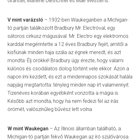
Granttel, Marlene Dietrichhel és Mae Westtel is.
V mint varázsló
– 1932-ben Waukeganben a Michigan-
tó partján találkozott Bradbury Mr. Electróval, egy
sátoros cirkusz mágusával. Mr. Electro egy elektromos
karddal megérintette a 12 éves Bradbury fejét, amitől a
kisfiúnak minden haja szála az égnek meredt, és azt
mondta: Élj örökké! Bradbury úgy érezte, hogy valami
különös és csodálatos dolog történt vele ekkor. Azon a
napon írni kezdett, és ezt a mindennapos szokását halála
napjáig megtartotta: tényleg minden nap írt valamennyit.
Tizenéves korában egyébként vonzotta a mágia is.
Később azt mondta, hogy ha nem fedezi fel az írás
örömét, valószínűleg bűvész lett volna.
W mint Waukegan
– Az Illinois államban található, a
Michigan-tó partján fekvő Waukegan az író szülővárosa.