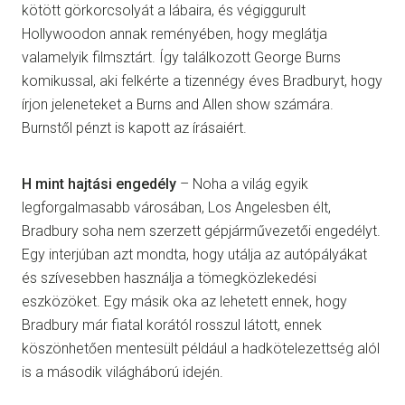
kötött görkorcsolyát a lábaira, és végiggurult
Hollywoodon annak reményében, hogy meglátja
valamelyik filmsztárt. Így találkozott George Burns
komikussal, aki felkérte a tizennégy éves Bradburyt, hogy
írjon jeleneteket a Burns and Allen show számára.
Burnstől pénzt is kapott az írásaiért.
H mint hajtási engedély
– Noha a világ egyik
legforgalmasabb városában, Los Angelesben élt,
Bradbury soha nem szerzett gépjárművezetői engedélyt.
Egy interjúban azt mondta, hogy utálja az autópályákat
és szívesebben használja a tömegközlekedési
eszközöket. Egy másik oka az lehetett ennek, hogy
Bradbury már fiatal korától rosszul látott, ennek
köszönhetően mentesült például a hadkötelezettség alól
is a második világháború idején.