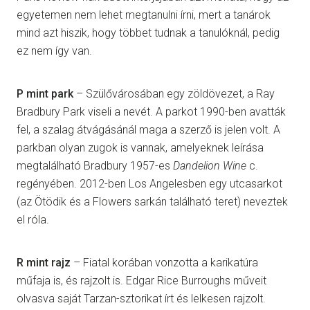
egyetemen nem lehet megtanulni írni, mert a tanárok
mind azt hiszik, hogy többet tudnak a tanulóknál, pedig
ez nem így van.
P mint park
– Szülővárosában egy zöldövezet, a Ray
Bradbury Park viseli a nevét. A parkot 1990-ben avatták
fel, a szalag átvágásánál maga a szerző is jelen volt. A
parkban olyan zugok is vannak, amelyeknek leírása
megtalálható Bradbury 1957-es
Dandelion Wine
c.
regényében. 2012-ben Los Angelesben egy utcasarkot
(az Ötödik és a Flowers sarkán található teret) neveztek
el róla.
R mint rajz
– Fiatal korában vonzotta a karikatúra
műfaja is, és rajzolt is. Edgar Rice Burroughs műveit
olvasva saját Tarzan-sztorikat írt és lelkesen rajzolt.