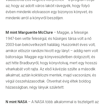
az, hogy az adott város lakóit rávegyék, hogy folyó
évben mindenki elolvasson egy bizonyos könyvet, és
mindenki arról a könyvről beszéljen.
M mint Marguerite McClure
– Maggie, a felesége.
1947-ben vette feleségül, és hűséges társa volt a nő
2003-ban bekövetkezett haláláig. Huszonkét éves volt,
amikor először randizni hívott egy lányt – addig nem volt
bátorsága. Maggie egy könyvesüzletben dolgozott, és
azt hitte Bradburyről, hogy könyvtolvaj, mert egy hosszú
viharkabát volt rajta. Az első kávézás szülte a második
alkalmat, aztán koktélozni mentek, majd vacsorázni, és
végül összeházasodtak. Ötvenhat évig éltek boldog
házasságban, négy lányuk született.
N mint NASA
– A NASA több alkalommal is tisztelgett az