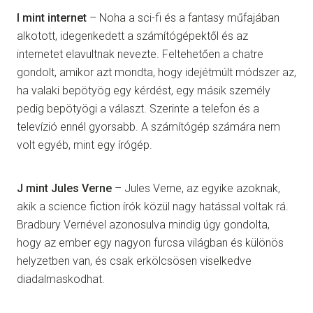
I mint internet
– Noha a sci-fi és a fantasy műfajában
alkotott, idegenkedett a számítógépektől és az
internetet elavultnak nevezte. Feltehetően a chatre
gondolt, amikor azt mondta, hogy idejétmúlt módszer az,
ha valaki bepötyög egy kérdést, egy másik személy
pedig bepötyögi a választ. Szerinte a telefon és a
televízió ennél gyorsabb. A számítógép számára nem
volt egyéb, mint egy írógép.
J mint Jules Verne
– Jules Verne, az egyike azoknak,
akik a science fiction írók közül nagy hatással voltak rá.
Bradbury Vernével azonosulva mindig úgy gondolta,
hogy az ember egy nagyon furcsa világban és különös
helyzetben van, és csak erkölcsösen viselkedve
diadalmaskodhat.