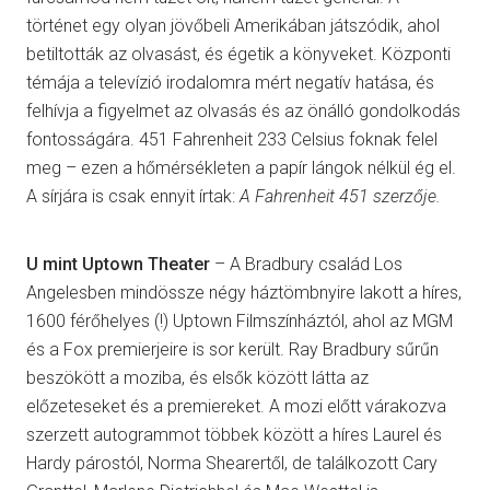
történet egy olyan jövőbeli Amerikában játszódik, ahol
betiltották az olvasást, és égetik a könyveket. Központi
témája a televízió irodalomra mért negatív hatása, és
felhívja a figyelmet az olvasás és az önálló gondolkodás
fontosságára. 451 Fahrenheit 233 Celsius foknak felel
meg – ezen a hőmérsékleten a papír lángok nélkül ég el.
A sírjára is csak ennyit írtak:
A Fahrenheit 451 szerzője.
U mint Uptown Theater
– A Bradbury család Los
Angelesben mindössze négy háztömbnyire lakott a híres,
1600 férőhelyes (!) Uptown Filmszínháztól, ahol az MGM
és a Fox premierjeire is sor került. Ray Bradbury sűrűn
beszökött a moziba, és elsők között látta az
előzeteseket és a premiereket. A mozi előtt várakozva
szerzett autogrammot többek között a híres Laurel és
Hardy párostól, Norma Shearertől, de találkozott Cary