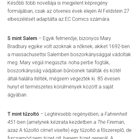
Később több novellája is megjelent képregény
formájában, csak az ötvenes évek elején Al Feldstein 27
elbeszélését adaptálta az EC Comics számára.
S mint Salem
– Egyik felmenője, bizonyos Mary
Bradbury egyike volt azoknak a nőknek, akiket 1692-ben
a massachusettsi Salemben boszorkánysággal vádoltak
meg. Mary végül megúszta: noha perbe fogták,
boszorkányság vádjában bűnösnek találták és kötél
általi halálra ítélték, mégsem végezték ki. 85 évesen
hunyt el természetes körülmények között a saját
ágyában.
T mint tűzoltó
– Leghíresebb regényében, a
Fahrenheit
451
-ben (amelynek kézirata kezdetben a
The Fireman
,
azaz A tűzoltó címet viselte) egy tűzoltó a főszereplő, de
furcsamód nem tüzet olt, hanem tüzet generál. A