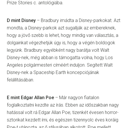
Prize Stories c. antológiába.
D mint Disney
– Bradbury imádta a Disney-parkokat. Azt
mondta, a Disney-parkok azt sugallják az embereknek,
hogy a jövő szebb is lehet, hogy mindig van választás, a
dolgainkat végezhetjük úgy is, hogy a végén boldogok
legyünk. Bradbury egyébként nagy barátja volt Walt
Disney-nek, még abban is támogatta volna, hogy Los
Angeles polgármesteri címéért induljon. Segített Walt
Disney-nek a Spaceship Earth koncepciójának
felállításában.
E mint Edgar Allan Poe
– Már nagyon fiatalon
foglalkoztatni kezdte az írás. Ebben az időszakban nagy
hatással volt rá Edgar Allan Poe; tizenkét évesen horror-
sztorikat kezdett írni, és egészen tizennyolc éves koráig
Poe-t utánozta, az ő stílusában alkotott. Poe mellett