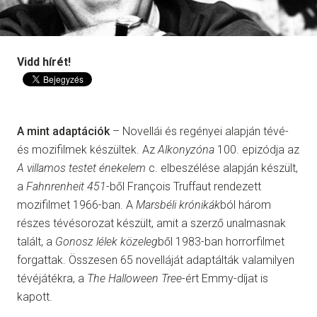
Vidd hírét!
A mint adaptációk
– Novellái és regényei alapján tévé-
és mozifilmek készültek. Az
Alkonyzóna
100. epizódja az
A villamos testet énekelem
c. elbeszélése alapján készült,
a
Fahnrenheit 451
-ből François Truffaut rendezett
mozifilmet 1966-ban. A
Marsbéli krónikák
ból három
részes tévésorozat készült, amit a szerző unalmasnak
talált, a
Gonosz lélek közeleg
ből 1983-ban horrorfilmet
forgattak. Összesen 65 novelláját adaptálták valamilyen
tévéjátékra, a
The Halloween Tree
-ért Emmy-díjat is
kapott.