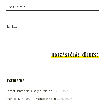
E-mail cím
*
Honlap
LEGFRISEBB
Harriet Constable: A hegedűvirtuóz
2025/09/28
Shannon Kirk: 15/33 ​– Maradj életben!
2025/08/24