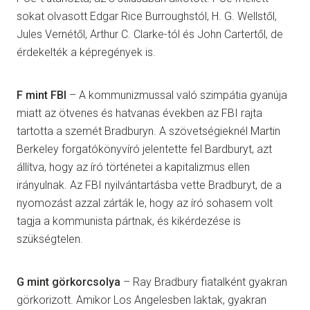
sokat olvasott Edgar Rice Burroughstól, H. G. Wellstől,
Jules Vernétől, Arthur C. Clarke-tól és John Cartertől, de
érdekelték a képregények is.
F mint FBI
– A kommunizmussal való szimpátia gyanúja
miatt az ötvenes és hatvanas években az FBI rajta
tartotta a szemét Bradburyn. A szövetségieknél Martin
Berkeley forgatókönyvíró jelentette fel Bardburyt, azt
állítva, hogy az író történetei a kapitalizmus ellen
irányulnak. Az FBI nyilvántartásba vette Bradburyt, de a
nyomozást azzal zárták le, hogy az író sohasem volt
tagja a kommunista pártnak, és kikérdezése is
szükségtelen.
G mint görkorcsolya
– Ray Bradbury fiatalként gyakran
görkorizott. Amikor Los Angelesben laktak, gyakran