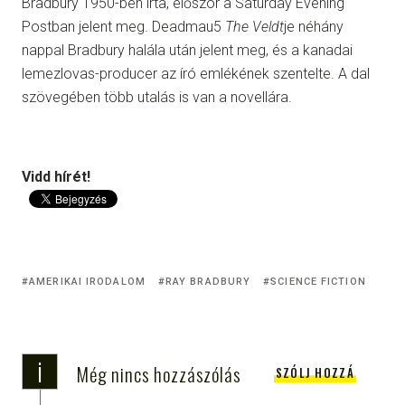
Bradbury 1950-ben írta, először a Saturday Evening
Postban jelent meg. Deadmau5
The Veldt
je néhány
nappal Bradbury halála után jelent meg, és a kanadai
lemezlovas-producer az író emlékének szentelte. A dal
szövegében több utalás is van a novellára.
Vidd hírét!
AMERIKAI IRODALOM
RAY BRADBURY
SCIENCE FICTION
i
Még nincs hozzászólás
SZÓLJ HOZZÁ