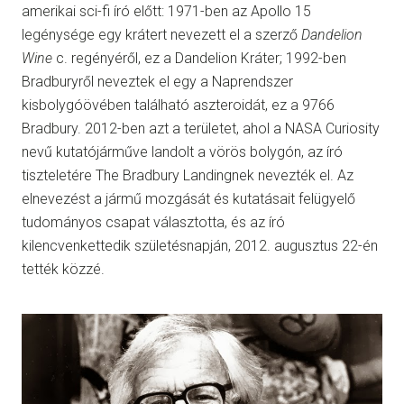
amerikai sci-fi író előtt: 1971-ben az Apollo 15
legénysége egy krátert nevezett el a szerző
Dandelion
Wine
c. regényéről, ez a Dandelion Kráter; 1992-ben
Bradburyről neveztek el egy a Naprendszer
kisbolygóövében található aszteroidát, ez a 9766
Bradbury. 2012-ben azt a területet, ahol a NASA Curiosity
nevű kutatójárműve landolt a vörös bolygón, az író
tiszteletére The Bradbury Landingnek nevezték el. Az
elnevezést a jármű mozgását és kutatásait felügyelő
tudományos csapat választotta, és az író
kilencvenkettedik születésnapján, 2012. augusztus 22-én
tették közzé.