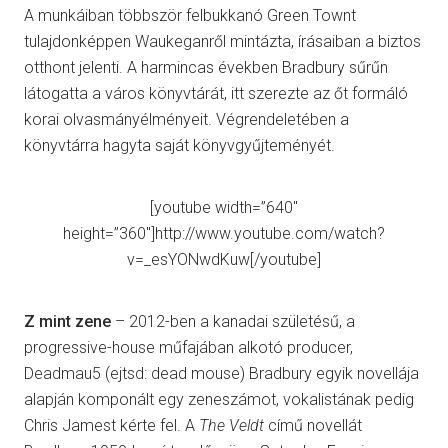
A munkáiban többször felbukkanó Green Townt
tulajdonképpen Waukeganről mintázta, írásaiban a biztos
otthont jelenti. A harmincas években Bradbury sűrűn
látogatta a város könyvtárát, itt szerezte az őt formáló
korai olvasmányélményeit. Végrendeletében a
könyvtárra hagyta saját könyvgyűjteményét.
[youtube width=”640″
height=”360″]http://www.youtube.com/watch?
v=_esYONwdKuw[/youtube]
Z mint zene
– 2012-ben a kanadai születésű, a
progressive-house műfajában alkotó producer,
Deadmau5 (ejtsd: dead mouse) Bradbury egyik novellája
alapján komponált egy zeneszámot, vokalistának pedig
Chris Jamest kérte fel. A
The Veldt
című novellát