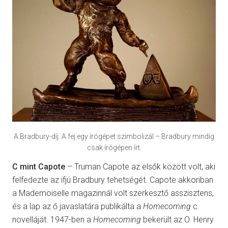
A Bradbury-díj. A fej egy írógépet szimbolizál – Bradbury mindig
csak írógépen írt.
C mint Capote
– Truman Capote az elsők között volt, aki
felfedezte az ifjú Bradbury tehetségét. Capote akkoriban
a Mademoiselle magazinnál volt szerkesztő asszisztens,
és a lap az ő javaslatára publikálta a
Homecoming
c.
novelláját. 1947-ben a
Homecoming
bekerült az O. Henry