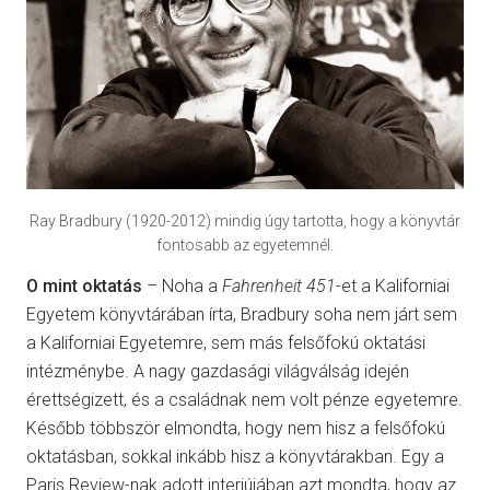
Ray Bradbury (1920-2012) mindig úgy tartotta, hogy a könyvtár
fontosabb az egyetemnél.
O mint oktatás
– Noha a
Fahrenheit 451
-et a Kaliforniai
Egyetem könyvtárában írta, Bradbury soha nem járt sem
a Kaliforniai Egyetemre, sem más felsőfokú oktatási
intézménybe. A nagy gazdasági világválság idején
érettségizett, és a családnak nem volt pénze egyetemre.
Később többször elmondta, hogy nem hisz a felsőfokú
oktatásban, sokkal inkább hisz a könyvtárakban. Egy a
Paris Review-nak adott interjújában azt mondta, hogy az