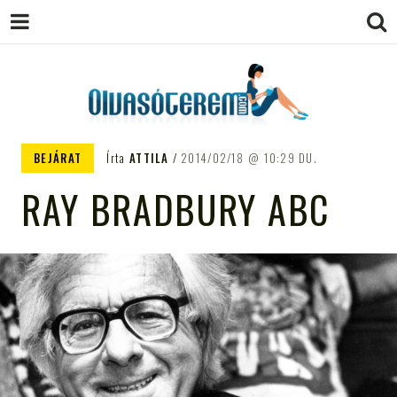
OLVASÓTEREM.COM – AZ
könyvekről könyvbarátoknak
BEJÁRAT
Írta
ATTILA
2014/02/18
10:29 DU.
EGÉSZSÉGES OLVASÁS
RAY BRADBURY ABC
TÁMOGATÓJA