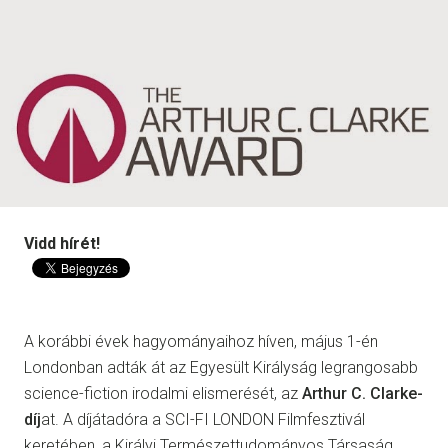
Vidd hírét!
A korábbi évek hagyományaihoz híven, május 1-én
Londonban adták át az Egyesült Királyság legrangosabb
science-fiction irodalmi elismerését, az
Arthur C. Clarke-
díj
at. A díjátadóra a SCI-FI LONDON Filmfesztivál
keretében, a Királyi Természettudományos Társaság