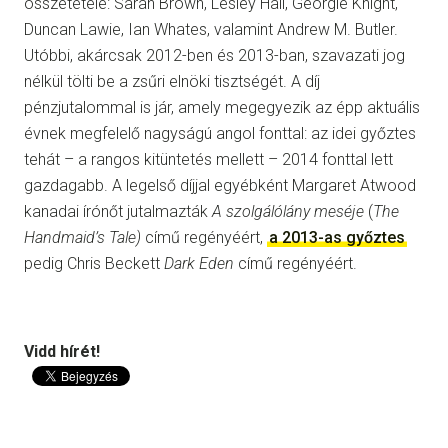
összetétele: Sarah Brown, Lesley Hall, Georgie Knight,
Duncan Lawie, Ian Whates, valamint Andrew M. Butler.
Utóbbi, akárcsak 2012-ben és 2013-ban, szavazati jog
nélkül tölti be a zsűri elnöki tisztségét. A díj
pénzjutalommal is jár, amely megegyezik az épp aktuális
évnek megfelelő nagyságú angol fonttal: az idei győztes
tehát – a rangos kitüntetés mellett – 2014 fonttal lett
gazdagabb. A legelső díjjal egyébként Margaret Atwood
kanadai írónőt jutalmazták
A szolgálólány meséje
(
The
Handmaid’s Tale)
című regényéért,
a 2013-as győztes
pedig Chris Beckett
Dark Eden
című regényéért.
Vidd hírét!