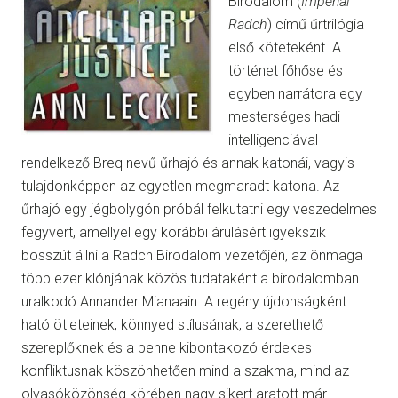
Birodalom (
Imperial
Radch
) című űrtrilógia
első köteteként. A
történet főhőse és
egyben narrátora egy
mesterséges hadi
intelligenciával
rendelkező Breq nevű űrhajó és annak katonái, vagyis
tulajdonképpen az egyetlen megmaradt katona. Az
űrhajó egy jégbolygón próbál felkutatni egy veszedelmes
fegyvert, amellyel egy korábbi árulásért igyekszik
bosszút állni a Radch Birodalom vezetőjén, az önmaga
több ezer klónjának közös tudataként a birodalomban
uralkodó Annander Mianaain. A regény újdonságként
ható ötleteinek, könnyed stílusának, a szerethető
szereplőknek és a benne kibontakozó érdekes
konfliktusnak köszönhetően mind a szakma, mind az
olvasóközönség körében nagy sikert aratott már