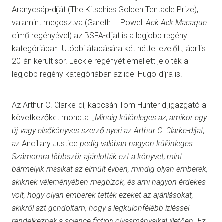
Aranycsáp-díját (The Kitschies Golden Tentacle Prize),
valamint megosztva (Gareth L. Powell
Ack Ack Macaque
című regényével) az BSFA-díjat is a legjobb regény
kategóriában. Utóbbi átadására két héttel ezelőtt, április
20-án került sor. Leckie regényét emellett jelölték a
legjobb regény kategóriában az idei Hugo-díjra is.
Az Arthur C. Clarke-díj kapcsán Tom Hunter díjigazgató a
következőket mondta: „
Mindig különleges az, amikor egy
új vagy elsőkönyves szerző nyeri az Arthur C. Clarke-díjat,
az
Ancillary Justice
pedig valóban nagyon különleges.
Számomra többször ajánlották ezt a könyvet, mint
bármelyik másikat az elmúlt évben, mindig olyan emberek,
akiknek véleményében megbízok, és ami nagyon érdekes
volt, hogy olyan emberek tették ezeket az ajánlásokat,
akikről azt gondoltam, hogy a legkülönfélébb ízléssel
rendelkeznek a science-fiction olvasmányaikat illetően. Ez