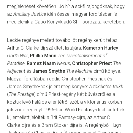
megjelenését követően. Jó hír a sci-fi rajongóknak, hogy
az
Ancillary Justice
idén ősszel magyar fordításban is
megjelenik a Gabo Könyvkiadó SFF sorozata keretében.
Leckie regénye mellett további öt regény került fel az
Arthur C. Clarke-díj szűkített listájára:
Kameron Hurley
God’s War
,
Phillip Mann
The Disestablishment of
Paradise
,
Ramez Naam
Nexus
,
Christopher Priest
The
Adjecent
és
James Smythe
The Machine
című könyve.
Magyar fordításban eddig Christopher Priestnak és
James Smythe-nak jelent meg könyve:
A tökéletes trükk
(
The Prestige
) című Priest-regény két bűvészről és a
köztük levő halálos ellentétről szól; a viktoriánus korban
játszódó regényt 1996-ban World Fantasy-díjjal tüntettek
ki, emellett jelölték a Brit Fantasy-díjra, az Arthur C.
Clarke-díjra és a Bram Stoker-díjra is. A regényből Hugh
Jackman és Christian Bale főszereplésével Christopher