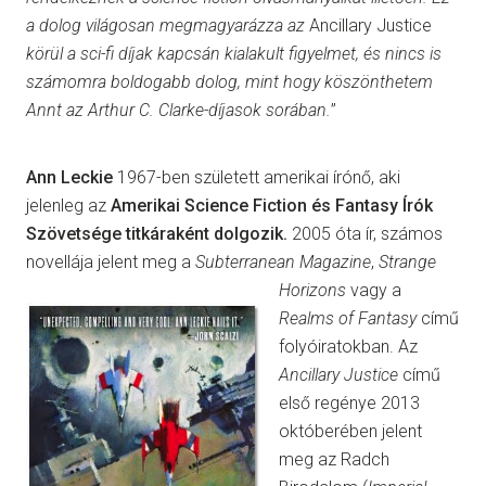
a dolog világosan megmagyarázza az
Ancillary Justice
körül a sci-fi díjak kapcsán kialakult figyelmet, és nincs is
számomra boldogabb dolog, mint hogy köszönthetem
Annt az Arthur C. Clarke-díjasok sorában.
”
Ann Leckie
1967-ben született amerikai írónő, aki
jelenleg az
Amerikai Science Fiction és Fantasy Írók
Szövetsége titkáraként dolgozik
.
2005 óta ír, számos
novellája jelent meg a
Subterranean Magazine
,
Strange
Horizons
vagy a
Realms of Fantasy
című
folyóiratokban. Az
Ancillary Justice
című
első regénye 2013
októberében jelent
meg az Radch