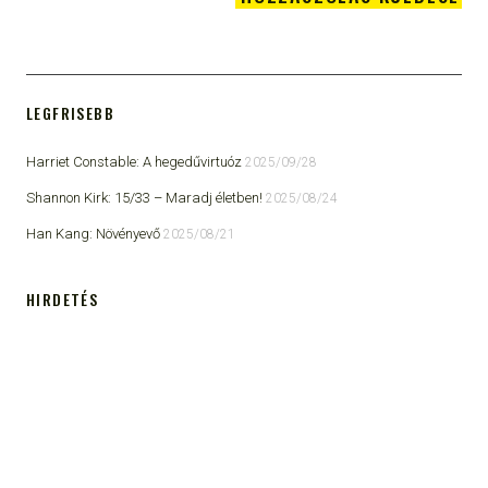
LEGFRISEBB
Harriet Constable: A hegedűvirtuóz
2025/09/28
Shannon Kirk: 15/33 ​– Maradj életben!
2025/08/24
Han Kang: Növényevő
2025/08/21
HIRDETÉS