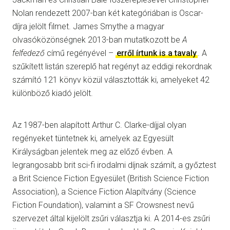
Nolan rendezett 2007-ban két kategóriában is Oscar-
díjra jelölt filmet. James Smythe a magyar
olvasóközönségnek 2013-ban mutatkozott be
A
felfedező
című regényével –
erről írtunk is a tavaly
. A
szűkített listán szereplő hat regényt az eddigi rekordnak
számító 121 könyv közül választották ki, amelyeket 42
különböző kiadó jelölt.
Az 1987-ben alapított Arthur C. Clarke-díjjal olyan
regényeket tüntetnek ki, amelyek az Egyesült
Királyságban jelentek meg az előző évben. A
legrangosabb brit sci-fi irodalmi díjnak számít, a győztest
a Brit Science Fiction Egyesület (British Science Fiction
Association), a Science Fiction Alapítvány
(Science
Fiction Foundation), valamint a SF Crowsnest nevű
szervezet által kijelölt zsűri választja ki. A 2014-es zsűri