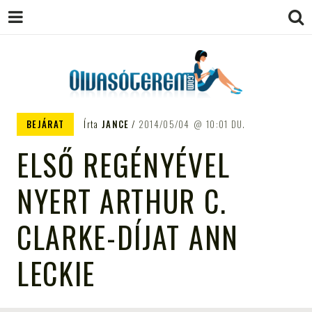
OLVASÓTEREM.COM – AZ
könyvekről könyvbarátoknak
BEJÁRAT
Írta
JANCE
2014/05/04
10:01 DU.
EGÉSZSÉGES OLVASÁS
ELSŐ REGÉNYÉVEL
TÁMOGATÓJA
NYERT ARTHUR C.
CLARKE-DÍJAT ANN
LECKIE