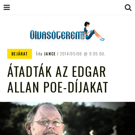
OLVASÓTEREM.COM – AZ
könyvekről könyvbarátoknak
BEJÁRAT
Írta
JANCE
2014/05/06
9:05 DU.
EGÉSZSÉGES OLVASÁS
ÁTADTÁK AZ EDGAR
TÁMOGATÓJA
ALLAN POE-DÍJAKAT