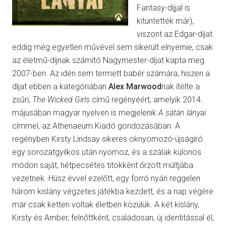
Fantasy-díjjal is
kitüntették már),
viszont az Edgar-díjat
eddig még egyetlen művével sem sikerült elnyernie, csak
az életmű-díjnak számító Nagymester-díjat kapta meg
2007-ben. Az idén sem termett babér számára, hiszen a
díjat ebben a kategóriában
Alex Marwood
nak ítélte a
zsűri,
The Wicked Girls
című regényéért, amelyik 2014.
májusában magyar nyelven is megjelenik
A sátán lányai
címmel, az Athenaeum Kiadó gondozásában. A
regényben Kirsty Lindsay sikeres oknyomozó-újságíró
egy sorozatgyilkos után nyomoz, és a szálak különös
módon saját, hétpecsétes titokként őrzött múltjába
vezetnek. Húsz évvel ezelőtt, egy forró nyári reggelen
három kislány végzetes játékba kezdett, és a nap végére
már csak ketten voltak életben közülük. A két kislány,
Kirsty és Amber, felnőttként, családosan, új identitással él,