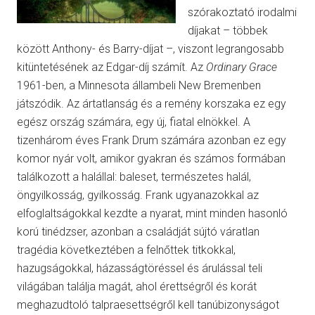
szórakoztató irodalmi
díjakat – többek
között Anthony- és Barry-díjat –, viszont legrangosabb
kitüntetésének az Edgar-díj számít. Az
Ordinary Grace
1961-ben, a Minnesota állambeli New Bremenben
játszódik. Az ártatlanság és a remény korszaka ez egy
egész ország számára, egy új, fiatal elnökkel. A
tizenhárom éves Frank Drum számára azonban ez egy
komor nyár volt, amikor gyakran és számos formában
találkozott a halállal: baleset, természetes halál,
öngyilkosság, gyilkosság. Frank ugyanazokkal az
elfoglaltságokkal kezdte a nyarat, mint minden hasonló
korú tinédzser, azonban a családját sújtó váratlan
tragédia következtében a felnőttek titkokkal,
hazugságokkal, házasságtöréssel és árulással teli
világában találja magát, ahol érettségről és korát
meghazudtoló talpraesettségről kell tanúbizonyságot