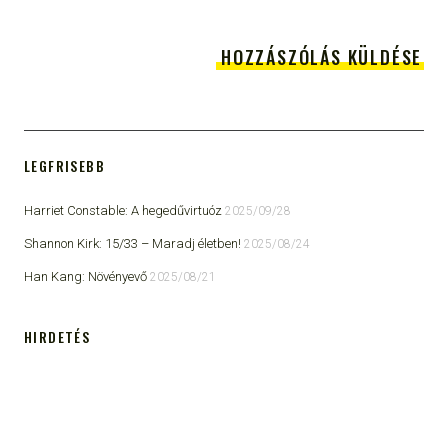
LEGFRISEBB
Harriet Constable: A hegedűvirtuóz
2025/09/28
Shannon Kirk: 15/33 ​– Maradj életben!
2025/08/24
Han Kang: Növényevő
2025/08/21
HIRDETÉS