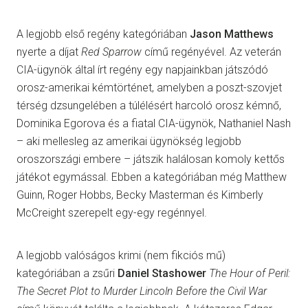
A legjobb első regény kategóriában
Jason Matthews
nyerte a díjat
Red Sparrow
című regényével. Az veterán
CIA-ügynök által írt regény egy napjainkban játszódó
orosz-amerikai kémtörténet, amelyben a poszt-szovjet
térség dzsungelében a túlélésért harcoló orosz kémnő,
Dominika Egorova és a fiatal CIA-ügynök, Nathaniel Nash
– aki mellesleg az amerikai ügynökség legjobb
oroszországi embere – játszik halálosan komoly kettős
játékot egymással. Ebben a kategóriában még Matthew
Guinn, Roger Hobbs, Becky Masterman és Kimberly
McCreight szerepelt egy-egy regénnyel.
A legjobb valóságos krimi (nem fikciós mű)
kategóriában a zsűri
Daniel Stashower
The Hour of Peril:
The Secret Plot to Murder Lincoln Before the Civil War