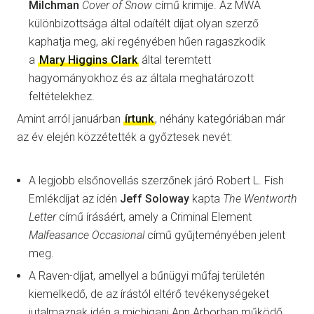
Milchman
Cover of Snow
című krimije. Az MWA
különbizottsága által odaítélt díjat olyan szerző
kaphatja meg, aki regényében hűen ragaszkodik
a
Mary Higgins Clark
által teremtett
hagyományokhoz és az általa meghatározott
feltételekhez.
Amint arról januárban
írtunk
, néhány kategóriában már
az év elején közzétették a győztesek nevét:
A legjobb elsőnovellás szerzőnek járó Robert L. Fish
Emlékdíjat az idén
Jeff Soloway
kapta
The Wentworth
Letter
című írásáért, amely a Criminal Element
Malfeasance Occasional
című gyűjteményében jelent
meg.
A Raven-díjat, amellyel a bűnügyi műfaj területén
kiemelkedő, de az írástól eltérő tevékenységeket
jutalmaznak idén a michigani Ann Arborban működő