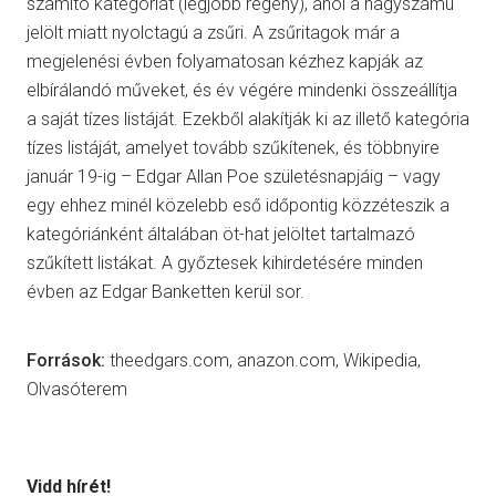
számító kategóriát (legjobb regény), ahol a nagyszámú
jelölt miatt nyolctagú a zsűri. A zsűritagok már a
megjelenési évben folyamatosan kézhez kapják az
elbírálandó műveket, és év végére mindenki összeállítja
a saját tízes listáját. Ezekből alakítják ki az illető kategória
tízes listáját, amelyet tovább szűkítenek, és többnyire
január 19-ig – Edgar Allan Poe születésnapjáig – vagy
egy ehhez minél közelebb eső időpontig közzéteszik a
kategóriánként általában öt-hat jelöltet tartalmazó
szűkített listákat. A győztesek kihirdetésére minden
évben az Edgar Banketten kerül sor.
Források:
theedgars.com, anazon.com, Wikipedia,
Olvasóterem
Vidd hírét!