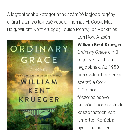
A legfontosabb kategóriának számító legjobb regény
díjára hatan voltak esélyesek: Thomas H. Cook, Matt
Haig, William Kent Krueger,
Louise Penny, Ian Rankin és
Lori Roy. A zsűri
William Kent Krueger
Ordinary Grace
című
regényét találta a
legjobbnak. Az 1950-
ben született amerikai
szerző a Cork
O’Connor
főszereplésével
játszódó sorozatának
köszönhetően vált
ismertté. Korábban
nyert már ismert