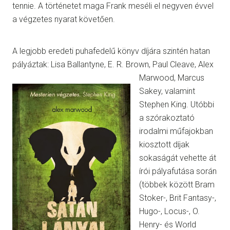
tennie. A történetet maga Frank meséli el negyven évvel
a végzetes nyarat követően.
A legjobb eredeti puhafedelű könyv díjára szintén hatan
pályáztak: Lisa Ballantyne, E. R. Brown, Paul Cleave, Alex
Marwood,
Marcus
Sakey, valamint
Stephen King. Utóbbi
a szórakoztató
irodalmi műfajokban
kiosztott díjak
sokaságát vehette át
írói pályafutása során
(többek között Bram
Stoker-, Brit Fantasy-,
Hugo-, Locus-, O.
Henry- és World