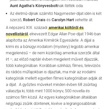
Aunt Agatha’s Könyvesbolt
nak ítélték oda.
Az életmű-díjnak számító Nagymester-díjat idén is két
szerző,
Robert Crais
és
Carolyn Hart
vehette át.
A népszerű XIX. századi
amerikai költőről és
novellistáról
elnevezett Edgar Allan Poe-díjat 1946-ban
alapította az Amerikai Krimiírók Egyesülete. A díjjal a
krimi és a bűnügyi irodalom (mystery) legjobb amerikai
megjelenésű – de nem kizárólag amerikai szerzők által
írt –, az előző naptári évben megjelent műveit díjazzák,
több kategóriában. Korábban színházi, filmes, televíziós
és rádiós műfajokban is díjaztak, ma már az irodalmi
kategóriák mellett egyetlen filmes kategóriában adják át
a díjat. A győztes műveket minden évben 68 zsűritag
választja ki, több mint 1000 könyv, 500 novella és
számos film közül. Az egyes kategóriákban általában
négytagú zsűrik döntenek, kivéve a legrangosabbnak