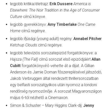
legjobb kritika/életrajz:
Erik Dussere
America is
Elsewhere: The Noir Tradition in the Age of Consumer
Culture
című könyve.
legjobb gyerekkönyv:
Amy Timberlake
One Came
Home
című regénye.
legjobb ifjúsági (young adult) regény:
Annabel Pitcher
Ketchup Clouds
című regénye.
legjobb televíziós sorozatepizód forgatókönyve: a
Hajsza
(The Fall)
című sorozat első epizódjáért
Allan
Cubitt
forgatókönyvíró vehette át a díjat. A Gillian
Anderson és Jamie Dornan főszereplésével játszódó,
Jakob Verbruggen által rendezett thrillersorozatban
egy belfasti sorozatgyilkos után nyomoz a londoni
rendőrség nyomozónője. A sorozat Magyarországon
május 6-tól nézhető a Cinemaxon.
Simon & Schuster – Mary Higgins Clark-díj:
Jenny