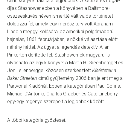
című könyvét találta a legjobbnak. A kétszeres Edgar-
díjas Stashower ebben a könyvében a Baltimore-
összeesküvés néven ismertté vált valós történetet
dolgozza fel, amely egy merész terv volt Abraham
Lincoln meggyilkolására, az amerikai polgárháború
hajnalán, 1861 februárjában, elnökké választása előtt
néhány héttel. Az ügyet a legendás detektív, Allan
Pinkerton derítette fel. Stashowernek magyarul is
olvasható az egyik könyve: a Martin H. Greenberggel és
Jon Lellenberggel közösen szerkesztett
Kísértetek a
Baker Streeten
című gyűjtemény 2006-ban jelent meg a
Partvonal Kiadónál. Ebben a kategóriában Paul Collins,
Michael D’Antonio, Charles Graeber és Cate Lineberry
egy-egy regénye szerepelt a legjobbak között.
A többi kategória győztesei: