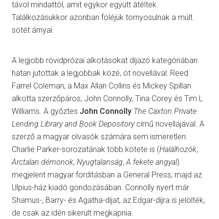
távol mindattól, amit egykor együtt átéltek.
Találkozásukkor azonban föléjük tornyosulnak a múlt
sötét árnyai.
A legjobb rövidprózai alkotásokat díjazó kategóriában
hatan jutottak a legjobbak közé, öt novellával: Reed
Farrel Coleman, a Max Allan Collins és Mickey Spillan
alkotta szerzőpáros, John Connolly, Tina Corey és Tim L.
Williams. A győztes
John Connolly
The Caxton Private
Lending Library and Book Depository
című novellájával. A
szerző a magyar olvasók számára sem ismeretlen:
Charlie Parker-sorozatának több kötete is (
Halálhozók
,
Arctalan démonok
,
Nyugtalanság
,
A fekete angyal
)
megjelent magyar fordításban a General Press, majd az
Ulpius-ház kiadó gondozásában. Connolly nyert már
Shamus-, Barry- és Agatha-díjat, az Edgar-díjra is jelölték,
de csak az idén sikerült megkapnia.