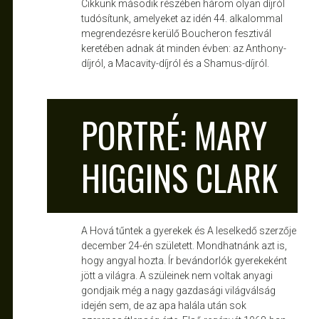
Cikkünk második részében három olyan díjról
tudósítunk, amelyeket az idén 44. alkalommal
megrendezésre kerülő Boucheron fesztivál
keretében adnak át minden évben: az Anthony-
díjról, a Macavity-díjról és a Shamus-díjról.
ATTILA
DEC 24, 2010
PORTRÉ: MARY
HIGGINS CLARK
A Hová tűntek a gyerekek és A leselkedő szerzője
december 24-én született. Mondhatnánk azt is,
hogy angyal hozta. Ír bevándorlók gyerekeként
jött a világra. A szüleinek nem voltak anyagi
gondjaik még a nagy gazdasági világválság
idején sem, de az apa halála után sok