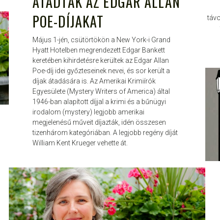
ÁTADTÁK AZ EDGAR ALLAN
POE-DÍJAKAT
távo
Május 1-jén, csütörtökön a New York-i Grand
Hyatt Hotelben megrendezett Edgar Bankett
keretében kihirdetésre kerültek az Edgar Allan
Poe-díj idei győzteseinek nevei, és sor került a
díjak átadására is. Az Amerikai Krimiírók
Egyesülete (Mystery Writers of America) által
1946-ban alapított díjjal a krimi és a bűnügyi
irodalom (mystery) legjobb amerikai
megjelenésű műveit díjazták, idén összesen
tizenhárom kategóriában. A legjobb regény díját
William Kent Krueger vehette át.
JANCE
MÁJ 6, 2013