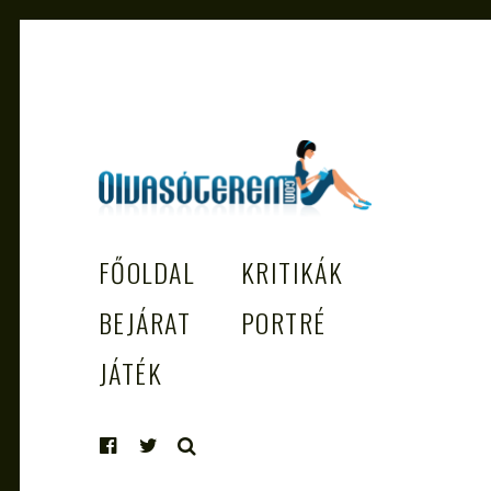
OLVASÓTEREM.COM – AZ
könyvekről könyvbarátoknak
FŐOLDAL
KRITIKÁK
EGÉSZSÉGES OLVASÁS TÁMOGATÓJ
BEJÁRAT
PORTRÉ
JÁTÉK
KERESÉS