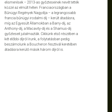
elismerések – 2013-as győzteseinek nevét tették
közzé az elmúlt héten: Franciaországban a
Bűnügyi Regények Nagydíja – a legrangosabb
francia bűnügyi irodalmi díj – került átadásra,
míg az Egyesült Államokban a Barry-díj, az
Anthony-díj, a Macavity-díj és a Shamus-díj
győzteseit jutalmazták. Cikkünk első részében a
két előbbi díjról írunk, a folytatásban pedig
beszámolunk a Boucheron fesztivál keretében
átadásra kerülő másik három díjról is.