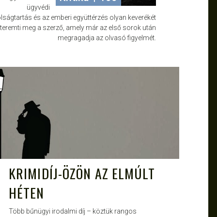
ügyvédi
lságtartás és az emberi együttérzés olyan keverékét
teremti meg a szerző, amely már az első sorok után
megragadja az olvasó figyelmét.
JANCE
SZEPT 28, 2013
KRIMIDÍJ-ÖZÖN AZ ELMÚLT
HÉTEN
Több bűnügyi irodalmi díj – köztük rangos