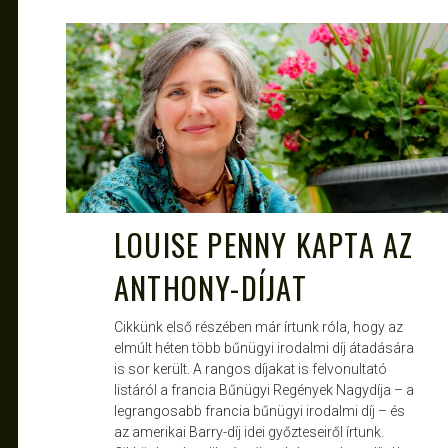
JANCE
SZEPT 29, 2013
LOUISE PENNY KAPTA AZ
ANTHONY-DÍJAT
Cikkünk első részében már írtunk róla, hogy az
elmúlt héten több bűnügyi irodalmi díj átadására
is sor került. A rangos díjakat is felvonultató
listáról a francia Bűnügyi Regények Nagydíja – a
legrangosabb francia bűnügyi irodalmi díj – és
az amerikai Barry-díj idei győzteseiről írtunk.