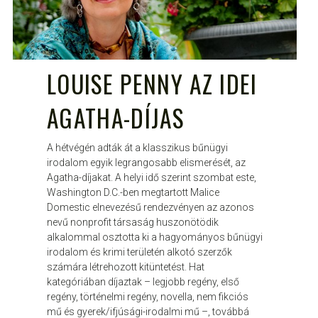
LOUISE PENNY AZ IDEI
AGATHA-DÍJAS
A hétvégén adták át a klasszikus bűnügyi
irodalom egyik legrangosabb elismerését, az
Agatha-díjakat. A helyi idő szerint szombat este,
Washington D.C.-ben megtartott Malice
Domestic elnevezésű rendezvényen az azonos
nevű nonprofit társaság huszonötödik
alkalommal osztotta ki a hagyományos bűnügyi
irodalom és krimi területén alkotó szerzők
számára létrehozott kitüntetést. Hat
kategóriában díjaztak – legjobb regény, első
regény, történelmi regény, novella, nem fikciós
mű és gyerek/ifjúsági-irodalmi mű –, továbbá