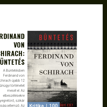
RDINAND
ÁPR 22, 2020
ATTILA
VON
CHIRACH:
ÜNTETÉS
A Büntetésben
Ferdinand von
chirach újabb 12
űnügyi történetet
mesél el. Az
elbeszélésekre
yegretörő, szikár
Kritika
|
100
aiság jellemző. Az