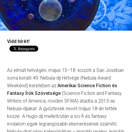
Vidd hírét!
Az elmúlt hétvégén, május 15–18. között a San Joséban
sorra kerülő 49. Nebula-díj Hétvége (Nebula Award
Weekend) keretében az
Amerikai Science Fiction és
Fantasy Írók Szövetsége
(Science Fiction and Fantasy
Writers of America, röviden SFWA) átadta a 2013-as
Nebula-díjakat. A győztesek nevét május 18-án tették
közzé. A Hugo-díj mellett/után a sci-fi és fantasy
irodalom egyik legrangosabb elismerésének számító
Nebula-díjat négy kategóriában – legjobb regény, legjobb