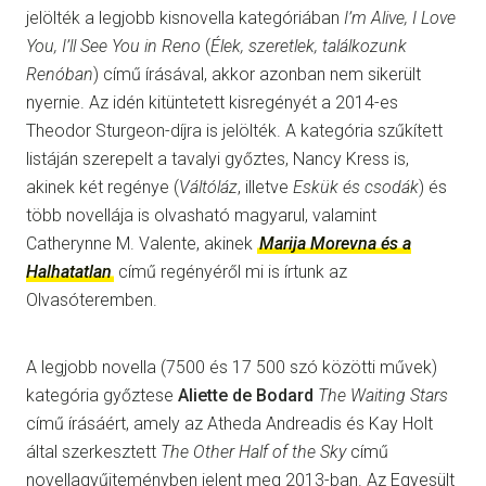
jelölték a legjobb kisnovella kategóriában
I’m Alive, I Love
You, I’ll See You in Reno
(
Élek, szeretlek, találkozunk
Renóban
) című írásával, akkor azonban nem sikerült
nyernie. Az idén kitüntetett kisregényét a 2014-es
Theodor Sturgeon-díjra is jelölték. A kategória szűkített
listáján szerepelt a tavalyi győztes, Nancy Kress is,
akinek két regénye (
Váltóláz
, illetve
Eskük és csodák
) és
több novellája is olvasható magyarul, valamint
Catherynne M. Valente, akinek
Marija Morevna és a
Halhatatlan
című regényéről mi is írtunk az
Olvasóteremben.
A legjobb novella (7500 és 17 500 szó közötti művek)
kategória győztese
Aliette de Bodard
The Waiting Stars
című írásáért, amely az Atheda Andreadis és Kay Holt
által szerkesztett
The Other Half of the Sky
című
novellagyűjteményben jelent meg 2013-ban. Az Egyesült