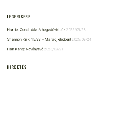
LEGFRISEBB
Harriet Constable: A hegedűvirtuóz
2025/09/28
Shannon Kirk: 15/33 ​– Maradj életben!
2025/08/24
Han Kang: Növényevő
2025/08/21
HIRDETÉS