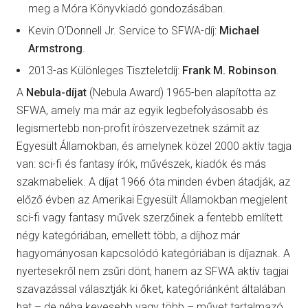
meg a Móra Könyvkiadó gondozásában.
Kevin O’Donnell Jr. Service to SFWA-díj:
Michael
Armstrong
.
2013-as Különleges Tiszteletdíj:
Frank M. Robinson
.
A
Nebula-díjat
(Nebula Award) 1965-ben alapította az
SFWA, amely ma már az egyik legbefolyásosabb és
legismertebb non-profit írószervezetnek számít az
Egyesült Államokban, és amelynek közel 2000 aktív tagja
van: sci-fi és fantasy írók, művészek, kiadók és más
szakmabeliek. A díjat 1966 óta minden évben átadják, az
előző évben az Amerikai Egyesült Államokban megjelent
sci-fi vagy fantasy művek szerzőinek a fentebb említett
négy kategóriában, emellett több, a díjhoz már
hagyományosan kapcsolódó kategóriában is díjaznak. A
nyertesekről nem zsűri dönt, hanem az SFWA aktív tagjai
szavazással választják ki őket, kategóriánként általában
hat – de néha kevesebb vagy több – művet tartalmazó