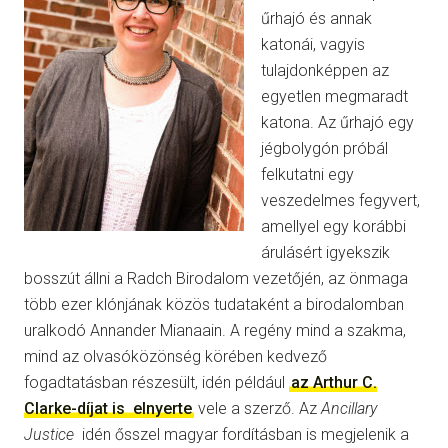
űrhajó és annak
katonái, vagyis
tulajdonképpen az
egyetlen megmaradt
katona. Az űrhajó egy
jégbolygón próbál
felkutatni egy
veszedelmes fegyvert,
amellyel egy korábbi
árulásért igyekszik
bosszút állni a Radch Birodalom vezetőjén, az önmaga
több ezer klónjának közös tudataként a birodalomban
uralkodó Annander Mianaain. A regény mind a szakma,
mind az olvasóközönség körében kedvező
fogadtatásban részesült, idén például
az Arthur C.
Clarke-díjat is
elnyerte
vele a szerző. Az
Ancillary
Justice
idén ősszel magyar fordításban is megjelenik a