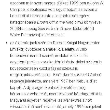
azonban már nyert rangos díjakat: 1999-ben a John W.
Campbell debütdíjasa volt, ugyanabban az évben a
Locus-díjat is megkapta a legjobb első regény
kategóriában a
Brown Girl in the Ring
című könyvével,
2003-ban pedig
Skin Folk
című novelláskötetéért
Wolrd Fantasy-díjjal tüntették ki.
az életműdíjnak számító Damon Knight Nagymester
Emlékdíj győztese:
Samuel R. Delany
. A Chip
becenéven ismert szerző, irodalomkritikus és
egyetemi professzor akadémiai és irodalmi szinten is
következetesen küzd a faji és szexuális
megkülönböztetés ellen. Első sikerét a
Babel-17
című
regénye jelentette, amelyért 1967-ben Nebula-díjat
kapott. A díjat egyébként ezt követően még
háromszor vehette át, nyert továbbá két Hugo-díjat is.
Magyarul egyetlen regénye, az
Menekülés a holt
városból
című sci-fi olvasható, amely 1994-ben jelent