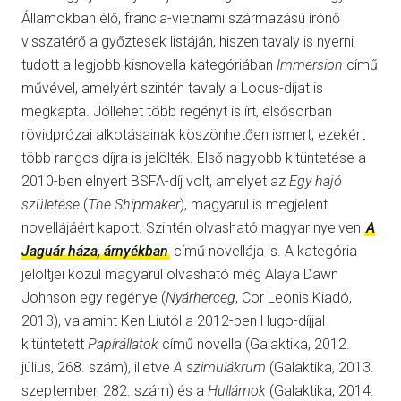
Államokban élő, francia-vietnami származású írónő
visszatérő a győztesek listáján, hiszen tavaly is nyerni
tudott a legjobb kisnovella kategóriában
Immersion
című
művével, amelyért szintén tavaly a Locus-díjat is
megkapta. Jóllehet több regényt is írt, elsősorban
rövidprózai alkotásainak köszönhetően ismert, ezekért
több rangos díjra is jelölték. Első nagyobb kitüntetése a
2010-ben elnyert BSFA-díj volt, amelyet az
Egy hajó
születése
(
The Shipmaker
), magyarul is megjelent
novellájáért kapott. Szintén olvasható magyar nyelven
A
Jaguár háza, árnyékban
című novellája is. A kategória
jelöltjei közül magyarul olvasható még Alaya Dawn
Johnson egy regénye (
Nyárherceg
, Cor Leonis Kiadó,
2013), valamint Ken Liutól a 2012-ben Hugo-díjjal
kitüntetett
Papírállatok
című novella (Galaktika, 2012.
július, 268. szám), illetve
A szimulákrum
(Galaktika, 2013.
szeptember, 282. szám) és a
Hullámok
(Galaktika, 2014.