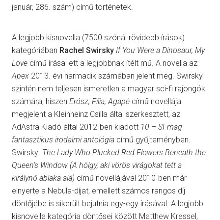
január, 286. szám) című történetek.
A legjobb kisnovella (7500 szónál rövidebb írások)
kategóriában
Rachel Swirsky
If You Were a Dinosaur, My
Love
című írása lett a legjobbnak ítélt mű. A novella az
Apex
2013. évi harmadik számában jelent meg. Swirsky
szintén nem teljesen ismeretlen a magyar sci-fi rajongók
számára, hiszen
Erósz, Fília, Agapé
című novellája
megjelent a Kleinheinz Csilla által szerkesztett, az
AdAstra Kiadó által 2012-ben kiadott
10 – SFmag
fantasztikus irodalmi antológia
című gyűjteményben.
Swirsky
The Lady Who Plucked Red Flowers Beneath the
Queen’s Window
(A hölgy, aki vörös virágokat tett a
királynő ablaka alá)
című novellájával 2010-ben már
elnyerte a Nebula-díjat, emellett számos rangos díj
döntőjébe is sikerült bejutnia egy-egy írásával. A legjobb
kisnovella kategória döntősei között Matthew Kressel,