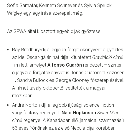
Sofia Samatar, Kenneth Schneyer és Sylvia Spruck
Wrigley egy-egy írása szerepelt még.
Az SFWA által kiosztott egyéb díjak győztesei:
Ray Bradbury-díj a legjobb forgatókönyvért: a győztes
az idei Oscar-gálán hat díjjal kitüntetett
Gravitáció
című
film lett, amelyet
Alfonso Cuarón
rendezett – szintén
ő jegyzi a forgatókönyvet is Jonas Cuarónnal közösen
–, Sandra Bullock és George Clooney főszereplésével.
A filmet tavaly októbertől vetítették a magyar
mozikban.
Andre Norton-díj, a legjobb ifjúsági science-fiction
vagy fantasy regényért:
Nalo Hopkinson
Sister Mine
című regénye. A Kanadában élő, jamaicai származású,
53 éves írónőnek ez az első Nebula-díja, korábban