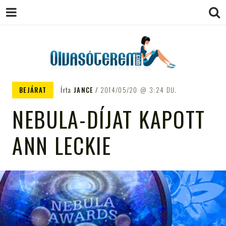
OLVASÓTEREM.COM – AZ
könyvekről könyvbarátoknak
BEJÁRAT
Írta
JANCE
2014/05/20
3:24 DU.
EGÉSZSÉGES OLVASÁS
NEBULA-DÍJAT KAPOTT
TÁMOGATÓJA
ANN LECKIE