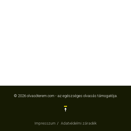
© 2026 olvasóterem.com - az egészséges olvasás támogatója.
Impresszum
Adatvédelmi záradék