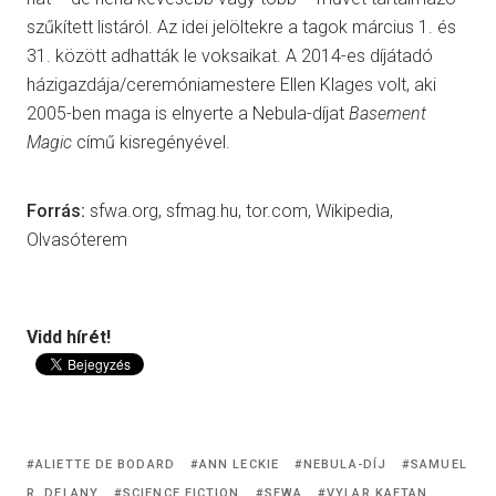
szűkített listáról. Az idei jelöltekre a tagok március 1. és
31. között adhatták le voksaikat. A 2014-es díjátadó
házigazdája/ceremóniamestere Ellen Klages volt, aki
2005-ben maga is elnyerte a Nebula-díjat
Basement
Magic
című kisregényével.
Forrás:
sfwa.org, sfmag.hu, tor.com, Wikipedia,
Olvasóterem
Vidd hírét!
ALIETTE DE BODARD
ANN LECKIE
NEBULA-DÍJ
SAMUEL
R. DELANY
SCIENCE FICTION
SFWA
VYLAR KAFTAN