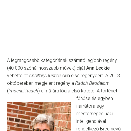
A legrangosabb kategóriának számító legjobb regény
(40 000 szónál hosszabb művek) díját
Ann Leckie
vehette át
Ancillary Justice
cím első regényéért. A 2013
októberében megjelent regény a
Radch Birodalom
(
Imperial Radch
) című űrtrilógia első kötete.
A történet
főhőse és egyben
narrátora egy
mesterséges hadi
intelligenciával
rendelkező Breq nevű