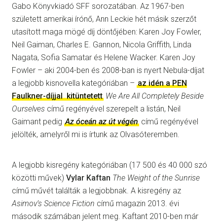
Gabo Könyvkiadó SFF sorozatában. Az 1967-ben
született amerikai írónő, Ann Leckie hét másik szerzőt
utasított maga mögé díj döntőjében: Karen Joy Fowler,
Neil Gaiman, Charles E. Gannon, Nicola Griffith, Linda
Nagata, Sofia Samatar és Helene Wacker. Karen Joy
Fowler – aki 2004-ben és 2008-ban is nyert Nebula-díjat
a legjobb kisnovella kategóriában –
az idén a PEN
Faulkner-díjjal
kitüntetett
We Are All Completely Beside
Ourselves
című regényével szerepelt a listán, Neil
Gaimant pedig
Az óceán az út végén
című regényével
jelölték, amelyről mi is írtunk az Olvasóteremben.
A legjobb kisregény kategóriában (17 500 és 40 000 szó
közötti művek)
Vylar Kaftan
The Weight of the Sunrise
című művét találták a legjobbnak. A kisregény az
Asimov’s Science Fiction
című magazin 2013. évi
második számában jelent meg. Kaftant 2010-ben már