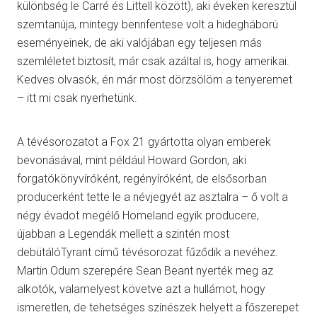
különbség le Carré és Littell között), aki éveken keresztül
szemtanúja, mintegy bennfentese volt a hidegháború
eseményeinek, de aki valójában egy teljesen más
szemléletet biztosít, már csak azáltal is, hogy amerikai.
Kedves olvasók, én már most dörzsölöm a tenyeremet
– itt mi csak nyerhetünk.
A tévésorozatot a Fox 21 gyártotta olyan emberek
bevonásával, mint például Howard Gordon, aki
forgatókönyvíróként, regényíróként, de elsősorban
producerként tette le a névjegyét az asztalra – ő volt a
négy évadot megélő Homeland egyik producere,
újabban a Legendák mellett a szintén most
debütálóTyrant című tévésorozat fűződik a nevéhez.
Martin Odum szerepére Sean Beant nyerték meg az
alkotók, valamelyest követve azt a hullámot, hogy
ismeretlen, de tehetséges színészek helyett a főszerepet