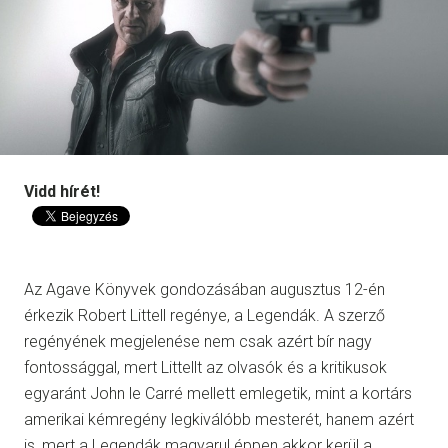
Vidd hírét!
Az Agave Könyvek gondozásában augusztus 12-én
érkezik Robert Littell regénye, a Legendák. A szerző
regényének megjelenése nem csak azért bír nagy
fontossággal, mert Littellt az olvasók és a kritikusok
egyaránt John le Carré mellett emlegetik, mint a kortárs
amerikai kémregény legkiválóbb mesterét, hanem azért
is, mert a Legendák magyarul éppen akkor kerül a