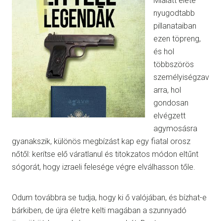
Mialatt élete
nyugodtabb
pillanataiban
ezen töpreng,
és hol
többszörös
személyiségzav
arra, hol
gondosan
elvégzett
agymosásra
gyanakszik, különös megbízást kap egy fiatal orosz
nőtől: kerítse elő váratlanul és titokzatos módon eltűnt
sógorát, hogy izraeli felesége végre elválhasson tőle.
Odum továbbra se tudja, hogy ki ő valójában, és bízhat-e
bárkiben, de újra életre kelti magában a szunnyadó