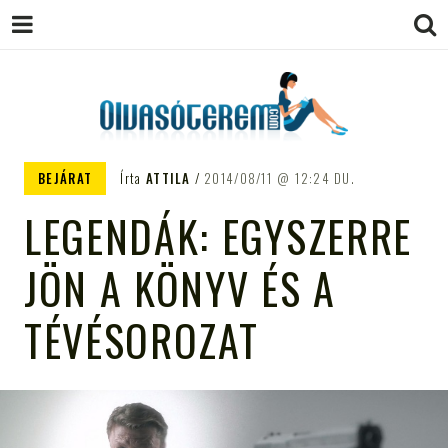
OLVASÓTEREM.COM – AZ
könyvekről könyvbarátoknak
BEJÁRAT
Írta
ATTILA
2014/08/11
12:24 DU.
EGÉSZSÉGES OLVASÁS
LEGENDÁK: EGYSZERRE
TÁMOGATÓJA
JÖN A KÖNYV ÉS A
TÉVÉSOROZAT