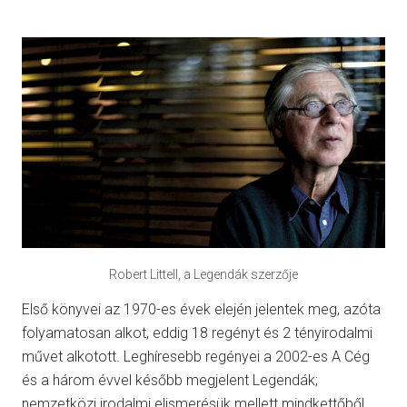
Robert Littell, a Legendák szerzője
Első könyvei az 1970-es évek elején jelentek meg, azóta
folyamatosan alkot, eddig 18 regényt és 2 tényirodalmi
művet alkotott. Leghíresebb regényei a 2002-es A Cég
és a három évvel később megjelent Legendák;
nemzetközi irodalmi elismerésük mellett mindkettőből