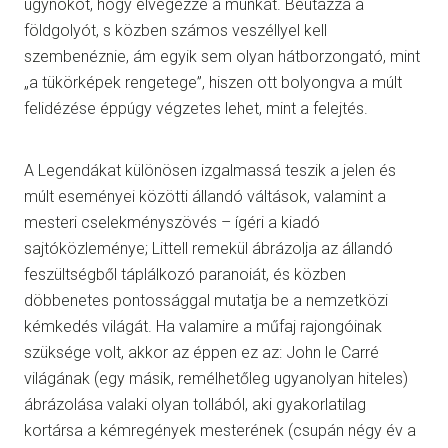
ügynököt, hogy elvégezze a munkát. Beutazza a
földgolyót, s közben számos veszéllyel kell
szembenéznie, ám egyik sem olyan hátborzongató, mint
„a tükörképek rengetege”, hiszen ott bolyongva a múlt
felidézése éppúgy végzetes lehet, mint a felejtés.
A Legendákat különösen izgalmassá teszik a jelen és
múlt eseményei közötti állandó váltások, valamint a
mesteri cselekményszövés – ígéri a kiadó
sajtóközleménye; Littell remekül ábrázolja az állandó
feszültségből táplálkozó paranoiát, és közben
döbbenetes pontossággal mutatja be a nemzetközi
kémkedés világát. Ha valamire a műfaj rajongóinak
szüksége volt, akkor az éppen ez az: John le Carré
világának (egy másik, remélhetőleg ugyanolyan hiteles)
ábrázolása valaki olyan tollából, aki gyakorlatilag
kortársa a kémregények mesterének (csupán négy év a