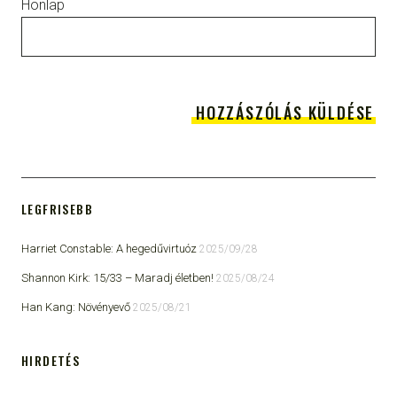
Honlap
LEGFRISEBB
Harriet Constable: A hegedűvirtuóz
2025/09/28
Shannon Kirk: 15/33 ​– Maradj életben!
2025/08/24
Han Kang: Növényevő
2025/08/21
HIRDETÉS