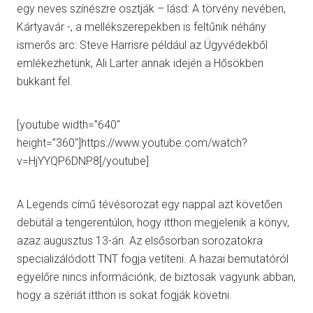
egy neves színészre osztják – lásd: A törvény nevében,
Kártyavár -, a mellékszerepekben is feltűnik néhány
ismerős arc: Steve Harrisre például az Ügyvédekből
emlékezhetünk, Ali Larter annak idején a Hősökben
bukkant fel.
[youtube width=”640″
height=”360″]https://www.youtube.com/watch?
v=HjYYQP6DNP8[/youtube]
A Legends című tévésorozat egy nappal azt követően
debütál a tengerentúlon, hogy itthon megjelenik a könyv,
azaz augusztus 13-án. Az elsősorban sorozatokra
specializálódott TNT fogja vetíteni. A hazai bemutatóról
egyelőre nincs információnk, de biztosak vagyunk abban,
hogy a szériát itthon is sokat fogják követni.