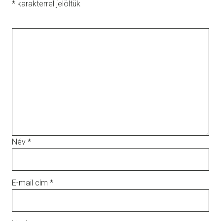
*
karakterrel jelöltük
Név
*
E-mail cím
*