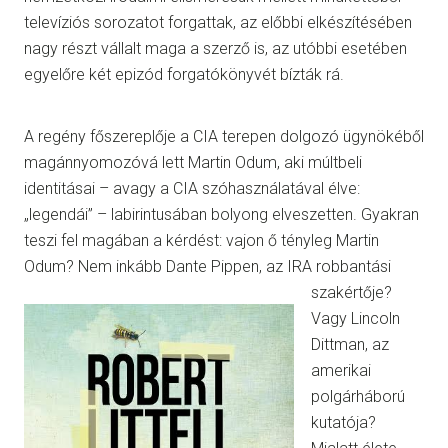
televíziós sorozatot forgattak, az előbbi elkészítésében
nagy részt vállalt maga a szerző is, az utóbbi esetében
egyelőre két epizód forgatókönyvét bízták rá.
A regény főszereplője a CIA terepen dolgozó ügynökéből
magánnyomozóvá lett Martin Odum, aki múltbeli
identitásai – avagy a CIA szóhasználatával élve:
„legendái” – labirintusában bolyong elveszetten. Gyakran
teszi fel magában a kérdést: vajon ő tényleg Martin
Odum? Nem inkább Dante Pippen, az IRA robbantási
szakértője?
Vagy Lincoln
Dittman, az
amerikai
polgárháború
kutatója?