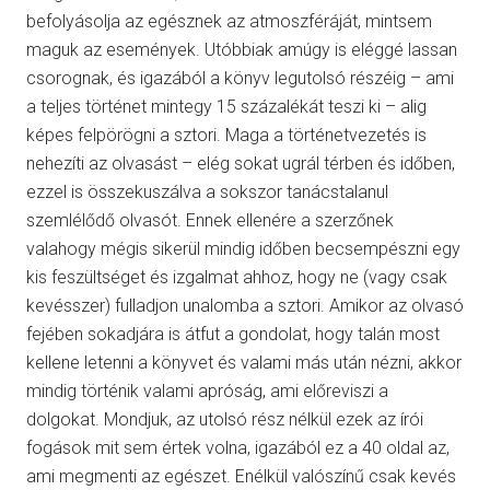
befolyásolja az egésznek az atmoszféráját, mintsem
maguk az események. Utóbbiak amúgy is eléggé lassan
csorognak, és igazából a könyv legutolsó részéig – ami
a teljes történet mintegy 15 százalékát teszi ki – alig
képes felpörögni a sztori. Maga a történetvezetés is
nehezíti az olvasást – elég sokat ugrál térben és időben,
ezzel is összekuszálva a sokszor tanácstalanul
szemlélődő olvasót. Ennek ellenére a szerzőnek
valahogy mégis sikerül mindig időben becsempészni egy
kis feszültséget és izgalmat ahhoz, hogy ne (vagy csak
kevésszer) fulladjon unalomba a sztori. Amikor az olvasó
fejében sokadjára is átfut a gondolat, hogy talán most
kellene letenni a könyvet és valami más után nézni, akkor
mindig történik valami apróság, ami előreviszi a
dolgokat. Mondjuk, az utolsó rész nélkül ezek az írói
fogások mit sem értek volna, igazából ez a 40 oldal az,
ami megmenti az egészet. Enélkül valószínű csak kevés