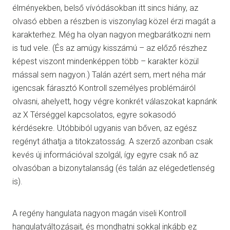
élményekben, belső vívódásokban itt sincs hiány, az
olvasó ebben a részben is viszonylag közel érzi magát a
karakterhez. Még ha olyan nagyon megbarátkozni nem
is tud vele. (És az amúgy kisszámú – az előző részhez
képest viszont mindenképpen több – karakter közül
mással sem nagyon.) Talán azért sem, mert néha már
igencsak fárasztó Kontroll személyes problémáiról
olvasni, ahelyett, hogy végre konkrét válaszokat kapnánk
az X Térséggel kapcsolatos, egyre sokasodó
kérdésekre. Utóbbiból ugyanis van bőven, az egész
regényt áthatja a titokzatosság. A szerző azonban csak
kevés új információval szolgál, így egyre csak nő az
olvasóban a bizonytalanság (és talán az elégedetlenség
is).
A regény hangulata nagyon magán viseli Kontroll
hangulatváltozásait, és mondhatni sokkal inkább ez