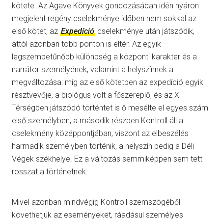
kötete. Az Agave Könyvek gondozásában idén nyáron
megjelent regény cselekménye időben nem sokkal az
első kötet, az
Expedíció
cselekménye után játszódik,
attól azonban több ponton is eltér. Az egyik
legszembetűnőbb különbség a központi karakter és a
narrátor személyének, valamint a helyszínnek a
megváltozása: míg az első kötetben az expedíció egyik
résztvevője, a biológus volt a főszereplő, és az X
Térségben játszódó történtet is ő mesélte el egyes szám
első személyben, a második részben Kontroll áll a
cselekmény középpontjában, viszont az elbeszélés
harmadik személyben történik, a helyszín pedig a Déli
Végek székhelye. Ez a változás semmiképpen sem tett
rosszat a történetnek.
Mivel azonban mindvégig Kontroll szemszögéből
követhetjük az eseményeket, ráadásul személyes