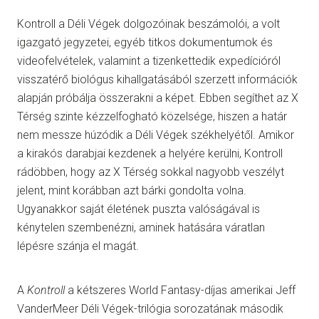
Kontroll a Déli Végek dolgozóinak beszámolói, a volt
igazgató jegyzetei, egyéb titkos dokumentumok és
videofelvételek, valamint a tizenkettedik expedícióról
visszatérő biológus kihallgatásából szerzett információk
alapján próbálja összerakni a képet. Ebben segíthet az X
Térség szinte kézzelfogható közelsége, hiszen a határ
nem messze húzódik a Déli Végek székhelyétől. Amikor
a kirakós darabjai kezdenek a helyére kerülni, Kontroll
rádöbben, hogy az X Térség sokkal nagyobb veszélyt
jelent, mint korábban azt bárki gondolta volna.
Ugyanakkor saját életének puszta valóságával is
kénytelen szembenézni, aminek hatására váratlan
lépésre szánja el magát.
A
Kontroll
a kétszeres World Fantasy-díjas amerikai Jeff
VanderMeer Déli Végek-trilógia sorozatának második