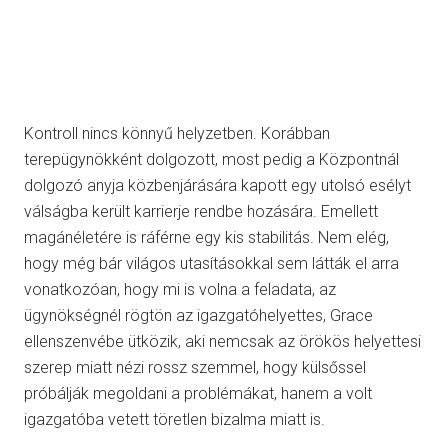
Kontroll nincs könnyű helyzetben. Korábban
terepügynökként dolgozott, most pedig a Központnál
dolgozó anyja közbenjárására kapott egy utolsó esélyt
válságba került karrierje rendbe hozására. Emellett
magánéletére is ráférne egy kis stabilitás. Nem elég,
hogy még bár világos utasításokkal sem látták el arra
vonatkozóan, hogy mi is volna a feladata, az
ügynökségnél rögtön az igazgatóhelyettes, Grace
ellenszenvébe ütközik, aki nemcsak az örökös helyettesi
szerep miatt nézi rossz szemmel, hogy külsőssel
próbálják megoldani a problémákat, hanem a volt
igazgatóba vetett töretlen bizalma miatt is.