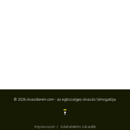
© 2026 olvasóterem.com - az egészséges olvasás támogatója.
Impresszum
Adatvédelmi záradék