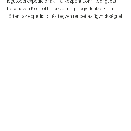
legutóbbi expedíciónak – a Központ John Rodriguezt –
becenevén Kontrollt – bízza meg, hogy derítse ki, mi
történt az expedíción és tegyen rendet az ügynökségnél.