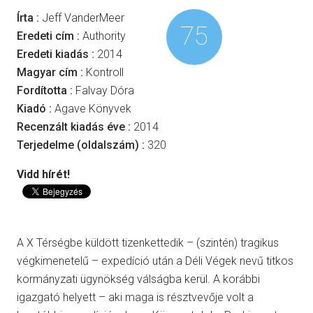
Írta :
Jeff VanderMeer
75
Eredeti cím :
Authority
Eredeti kiadás :
2014
Magyar cím :
Kontroll
Fordította :
Falvay Dóra
Kiadó :
Agave Könyvek
Recenzált kiadás éve :
2014
Terjedelme (oldalszám) :
320
Vidd hírét!
A X Térségbe küldött tizenkettedik – (szintén) tragikus
végkimenetelű – expedíció után a Déli Végek nevű titkos
kormányzati ügynökség válságba kerül. A korábbi
igazgató helyett – aki maga is résztvevője volt a