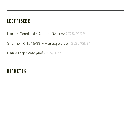
LEGFRISEBB
Harriet Constable: A hegedűvirtuóz
2025/09/28
Shannon Kirk: 15/33 ​– Maradj életben!
2025/08/24
Han Kang: Növényevő
2025/08/21
HIRDETÉS