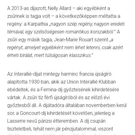
A 2013-as díjazott, Nelly Allard – aki egyébként a
zsűrinek is tagja volt – a következőképpen méltatta a
regény: a Karpathia „
nagyon szép regény, nagyon eredeti
témával, egy szélsőségesen romantikus korszakból.
” A
zsűri egy másik tagja, Jean-Marie Rouart szerint „
a
regényt, amelyet egyébként nem lehet letenni, csak azért
érheti bírálat, mert túlságosan klasszikus
.”
Az Interallié-díjat mintegy harminc francia újságíró
alapította 1930-ban, akik az Union Interallié Klubban
ebédeltek, és a Femina-díj győztesének kihirdetésére
vártak. A zsűri tíz férfi újságíróból és az előző évi
győztesből áll. A díjátadóra általában novemberben kerül
sor, a Goncourt-díj kihirdetését követően, jelenleg a
Lasserre nevű párizsi étteremben. A díj csupán
tiszteletbeli, tehát nem jár pénzjutalommal, viszont