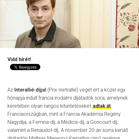
Vidd hírét!
Az
Interallié-díj
jal
(Prix Inetrallié) véget ért a közel egy
hónapja indult francia irodalmi díjátadók sora, amelynek
keretében olyan rangos kitüntetéseket
adtak át
Franciaországban, mint a Francia Akadémia Regény
Nagydíja, a Femina-díj, a Médicis-díj, a Goncourt-díj,
valamint a Renaudot-díj. A november 20-án sorra kerülő
díjátadón Mathias Menegoz
Karpathia
című regénye