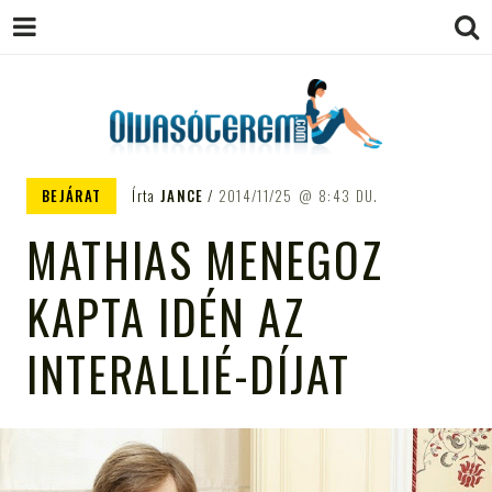
OLVASÓTEREM.COM – AZ
könyvekről könyvbarátoknak
BEJÁRAT
Írta
JANCE
2014/11/25
8:43 DU.
EGÉSZSÉGES OLVASÁS
MATHIAS MENEGOZ
TÁMOGATÓJA
KAPTA IDÉN AZ
INTERALLIÉ-DÍJAT