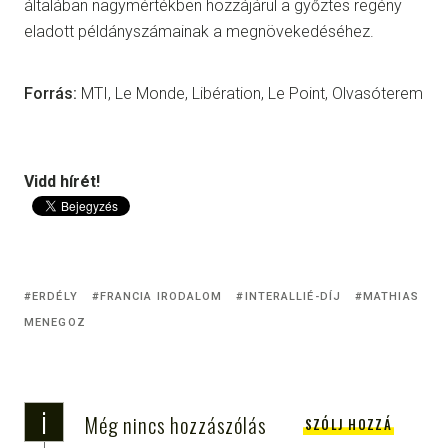
általában nagymértékben hozzájárul a győztes regény
eladott példányszámainak a megnövekedéséhez.
Forrás:
MTI, Le Monde, Libération, Le Point, Olvasóterem
Vidd hírét!
ERDÉLY
FRANCIA IRODALOM
INTERALLIÉ-DÍJ
MATHIAS
MENEGOZ
i
Még nincs hozzászólás
SZÓLJ HOZZÁ