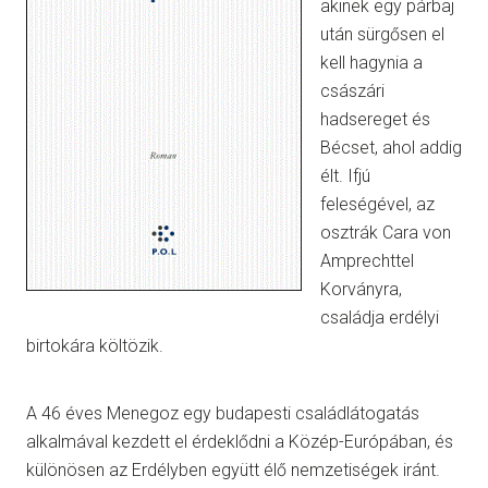
akinek egy párbaj
után sürgősen el
kell hagynia a
császári
hadsereget és
Bécset, ahol addig
élt. Ifjú
feleségével, az
osztrák Cara von
Amprechttel
Korványra,
családja erdélyi
birtokára költözik.
A 46 éves Menegoz egy budapesti családlátogatás
alkalmával kezdett el érdeklődni a Közép-Európában, és
különösen az Erdélyben együtt élő nemzetiségek iránt.