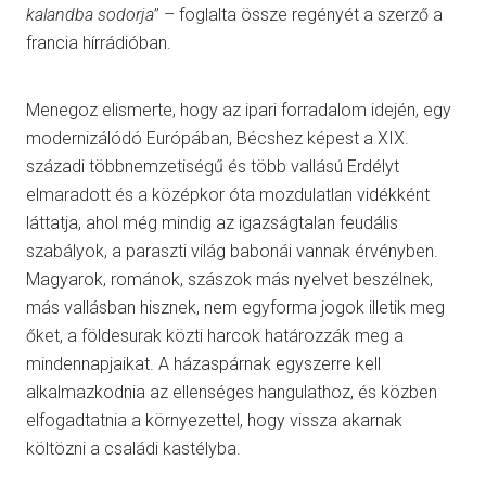
kalandba sodorja
” – foglalta össze regényét a szerző a
francia hírrádióban.
Menegoz elismerte, hogy az ipari forradalom idején, egy
modernizálódó Európában, Bécshez képest a XIX.
századi többnemzetiségű és több vallású Erdélyt
elmaradott és a középkor óta mozdulatlan vidékként
láttatja, ahol még mindig az igazságtalan feudális
szabályok, a paraszti világ babonái vannak érvényben.
Magyarok, románok, szászok más nyelvet beszélnek,
más vallásban hisznek, nem egyforma jogok illetik meg
őket, a földesurak közti harcok határozzák meg a
mindennapjaikat. A házaspárnak egyszerre kell
alkalmazkodnia az ellenséges hangulathoz, és közben
elfogadtatnia a környezettel, hogy vissza akarnak
költözni a családi kastélyba.