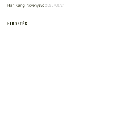
Han Kang: Növényevő
2025/08/21
HIRDETÉS