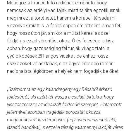
Menegoz a France Info rádiónak elmondta, hogy
nemcsak az erdélyi vad tájak miatt találta egzotikusnak
megírni ezt a történetet, hanem a korabeli társadalmi
viszonyok miatt is. A főhős éppen emiatt sem ismeri fel,
hogy rossz úton jár, amikor a múltat keresi az ősei
földjén, s ezzel vérontást okoz. Ő és felesége is hisz
abban, hogy gazdaságilag fel tudják virágoztatni a
gyűlölködésektől hangos vidéket, de ehhez rossz
eszközöket választanak, s az egyre erősödő román
nacionalista légkörben a helyiek nem fogadják be őket.
„
Számomra ez egy kalandregény egy Bécsből érkező
földesúrról, aki azért tér vissza a családi birtokra, hogy
visszaszerezze az idealizált földesúri szerepét. Határozott
jellemével azonban tragédiák sorozatát okozza,
magánháborút kezdeményez (egy csempészésből élő,
lázadó bandával), s ezzel a térség valamennyi lakóját véres