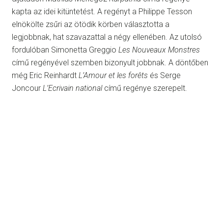
kapta az idei kitüntetést. A regényt a Philippe Tesson
elnökölte zsűri az ötödik körben választotta a
legjobbnak, hat szavazattal a négy ellenében. Az utolsó
fordulóban Simonetta Greggio
Les Nouveaux Monstres
című regényével szemben bizonyult jobbnak. A döntőben
még Eric Reinhardt
L’Amour et les forêts
és Serge
Joncour
L’Ecrivain national
című regénye szerepelt.