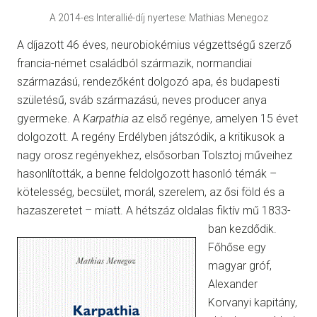
A 2014-es Interallié-díj nyertese: Mathias Menegoz
A díjazott 46 éves, neurobiokémius végzettségű szerző
francia-német családból származik, normandiai
származású, rendezőként dolgozó apa, és budapesti
születésű, sváb származású, neves producer anya
gyermeke. A
Karpathia
az első regénye, amelyen 15 évet
dolgozott. A regény Erdélyben játszódik, a kritikusok a
nagy orosz regényekhez, elsősorban Tolsztoj műveihez
hasonlították, a benne feldolgozott hasonló témák –
kötelesség, becsület, morál, szerelem, az ősi föld és a
hazaszeretet – miatt.
A hétszáz oldalas fiktív mű 1833-
ban kezdődik.
Főhőse egy
magyar gróf,
Alexander
Korvanyi kapitány,