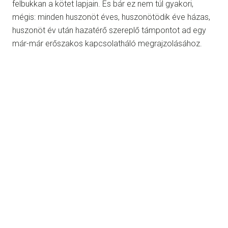
felbukkan a kötet lapjain. És bár ez nem túl gyakori,
mégis: minden huszonöt éves, huszonötödik éve házas,
huszonöt év után hazatérő szereplő támpontot ad egy
már-már erőszakos kapcsolatháló megrajzolásához.