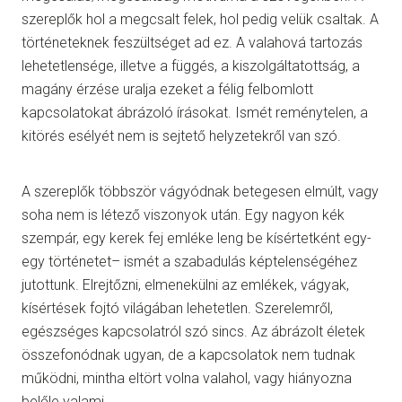
szereplők hol a megcsalt felek, hol pedig velük csaltak. A
történeteknek feszültséget ad ez. A valahová tartozás
lehetetlensége, illetve a függés, a kiszolgáltatottság, a
magány érzése uralja ezeket a félig felbomlott
kapcsolatokat ábrázoló írásokat. Ismét reménytelen, a
kitörés esélyét nem is sejtető helyzetekről van szó.
A szereplők többször vágyódnak betegesen elmúlt, vagy
soha nem is létező viszonyok után. Egy nagyon kék
szempár, egy kerek fej emléke leng be kísértetként egy-
egy történetet– ismét a szabadulás képtelenségéhez
jutottunk. Elrejtőzni, elmenekülni az emlékek, vágyak,
kísértések fojtó világában lehetetlen. Szerelemről,
egészséges kapcsolatról szó sincs. Az ábrázolt életek
összefonódnak ugyan, de a kapcsolatok nem tudnak
működni, mintha eltört volna valahol, vagy hiányozna
belőle valami.