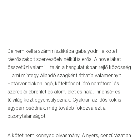
De nem kell a számmisztikába gabalyodni: a kötet
ráerőszakolt szervezőelv nélkül is erős. A novellákat
összefűzi valami – talán a hangulatukban rejlő közösség
– ami mintegy állandó szagként áthatja valamennyit.
Határvonalakon ingó, kötéltáncot járó narrátorai és
szereplői ébrenlét és álom, élet és halál, innenső- és
túlvilág közt egyensúlyoznak. Gyakran az idősíkok is
egybemosódnak, még tovább fokozva ezt a
bizonytalanságot.
A kötet nem könnyed olvasmány. A nyers, cenzúrázatlan