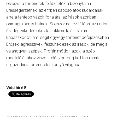
olvasva a történetek felfűzhetők a bizonytalan
ürességérzetnek, az emberi kapcsolatok kudarcának
erre a fentebb vázolt fonalára, az írások azonban
önmagukban is hatnak. Sokszor nehéz túllépni az undor
és idegenkedés okozta sokkon, találni valami
kapaszkodót, ami segít egy-egy történet befejezésében.
Erősek, agresszívek, feszültek ezek az írások, de mégis
valahogyan szépek. Profán módon azok, a szép
megtalálásához viszont először meg kell tanulnunk
eligazodni a történetek szörnyű világában.
Vidd hírét!