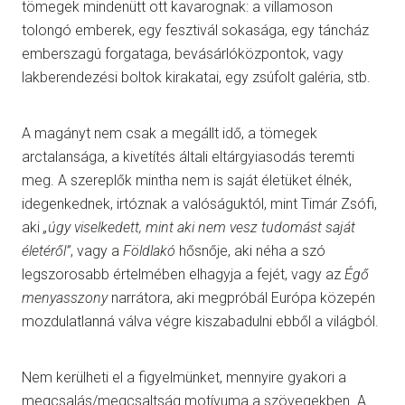
tömegek mindenütt ott kavarognak: a villamoson
tolongó emberek, egy fesztivál sokasága, egy táncház
emberszagú forgataga, bevásárlóközpontok, vagy
lakberendezési boltok kirakatai, egy zsúfolt galéria, stb.
A magányt nem csak a megállt idő, a tömegek
arctalansága, a kivetítés általi eltárgyiasodás teremti
meg. A szereplők mintha nem is saját életüket élnék,
idegenkednek, irtóznak a valóságuktól, mint Timár Zsófi,
aki
„úgy viselkedett, mint aki nem vesz tudomást saját
életéről”
, vagy a
Földlakó
hősnője, aki néha a szó
legszorosabb értelmében elhagyja a fejét, vagy az
Égő
menyasszony
narrátora, aki megpróbál Európa közepén
mozdulatlanná válva végre kiszabadulni ebből a világból.
Nem kerülheti el a figyelmünket, mennyire gyakori a
megcsalás/megcsaltság motívuma a szövegekben. A