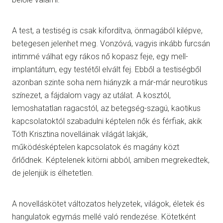
A test, a testiség is csak kifordítva, önmagából kilépve,
betegesen jelenhet meg. Vonzóvá, vagyis inkább furcsán
intimmé válhat egy rákos nő kopasz feje, egy mell-
implantátum, egy testétől elvált fej. Ebből a testiségből
azonban szinte soha nem hiányzik a már-már neurotikus
színezet, a fájdalom vagy az utálat. A kosztól,
lemoshatatlan ragacstól, az betegség-szagú, kaotikus
kapcsolatoktól szabadulni képtelen nők és férfiak, akik
Tóth Krisztina novelláinak világát lakják,
működésképtelen kapcsolatok és magány közt
őrlődnek. Képtelenek kitörni abból, amiben megrekedtek,
de jelenjük is élhetetlen.
A novelláskötet változatos helyzetek, világok, életek és
hangulatok egymás mellé való rendezése. Kötetként