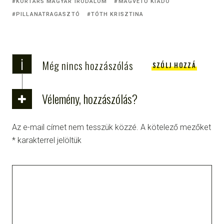
KORTÁRS MAGYAR IRODALOM
MAGVETŐ KIADÓ
PILLANATRAGASZTÓ
TÓTH KRISZTINA
i
Még nincs hozzászólás
SZÓLJ HOZZÁ
Vélemény, hozzászólás?
Az e-mail címet nem tesszük közzé.
A kötelező mezőket
*
karakterrel jelöltük