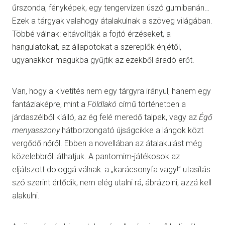
űrszonda, fényképek, egy tengervízen úszó gumibanán…
Ezek a tárgyak valahogy átalakulnak a szöveg világában.
Többé válnak: eltávolítják a fojtó érzéseket, a
hangulatokat, az állapotokat a szereplők énjétől,
ugyanakkor magukba gyűjtik az ezekből áradó erőt.
Van, hogy a kivetítés nem egy tárgyra irányul, hanem egy
fantáziaképre, mint a
Földlakó
című történetben a
járdaszélből kiálló, az ég felé meredő talpak, vagy az
Égő
menyasszony
hátborzongató újságcikke a lángok közt
vergődő nőről. Ebben a novellában az átalakulást még
közelebbről láthatjuk. A pantomim-játékosok az
eljátszott dologgá válnak: a „karácsonyfa vagy!” utasítás
szó szerint értődik, nem elég utalni rá, ábrázolni, azzá kell
alakulni.