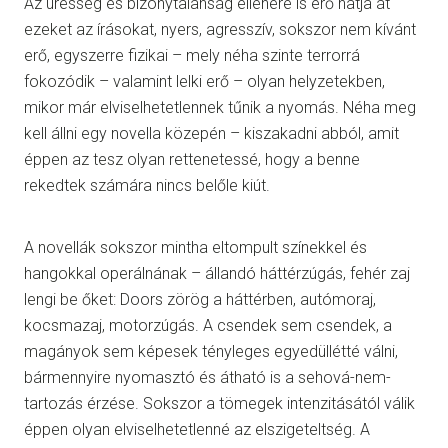
Az üresség és bizonytalanság ellenére is erő hatja át
ezeket az írásokat, nyers, agresszív, sokszor nem kívánt
erő, egyszerre fizikai – mely néha szinte terrorrá
fokozódik – valamint lelki erő – olyan helyzetekben,
mikor már elviselhetetlennek tűnik a nyomás. Néha meg
kell állni egy novella közepén – kiszakadni abból, amit
éppen az tesz olyan rettenetessé, hogy a benne
rekedtek számára nincs belőle kiút.
A novellák sokszor mintha eltompult színekkel és
hangokkal operálnának – állandó háttérzúgás, fehér zaj
lengi be őket: Doors zörög a háttérben, autómoraj,
kocsmazaj, motorzúgás. A csendek sem csendek, a
magányok sem képesek tényleges egyedüllétté válni,
bármennyire nyomasztó és átható is a sehová-nem-
tartozás érzése. Sokszor a tömegek intenzitásától válik
éppen olyan elviselhetetlenné az elszigeteltség. A