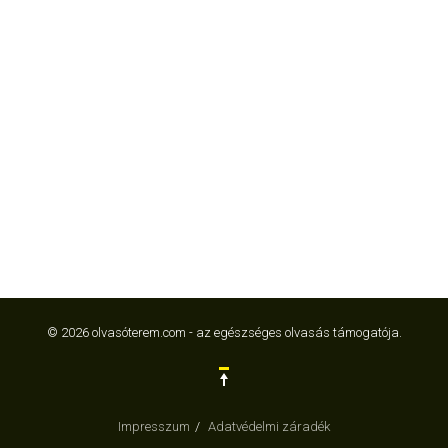
© 2026 olvasóterem.com - az egészséges olvasás támogatója.
Impresszum
Adatvédelmi záradék