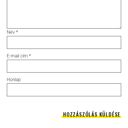
Név
*
E-mail cím
*
Honlap