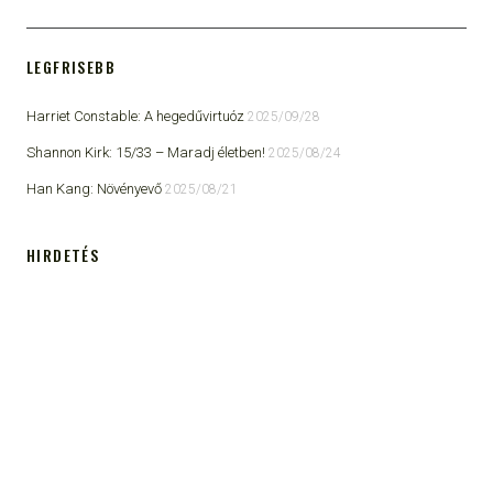
LEGFRISEBB
Harriet Constable: A hegedűvirtuóz
2025/09/28
Shannon Kirk: 15/33 ​– Maradj életben!
2025/08/24
Han Kang: Növényevő
2025/08/21
HIRDETÉS