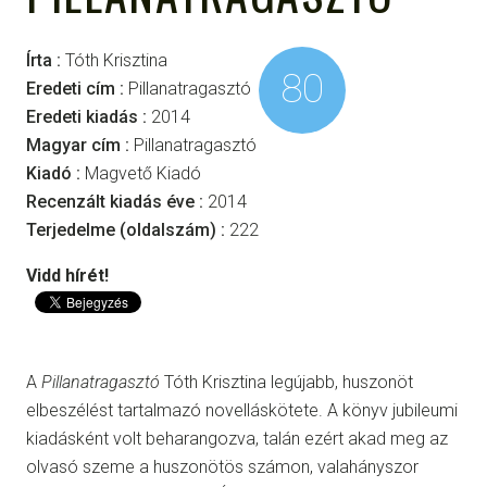
Írta :
Tóth Krisztina
80
Eredeti cím :
Pillanatragasztó
Eredeti kiadás :
2014
Magyar cím :
Pillanatragasztó
Kiadó :
Magvető Kiadó
Recenzált kiadás éve :
2014
Terjedelme (oldalszám) :
222
Vidd hírét!
A
Pillanatragasztó
Tóth Krisztina legújabb, huszonöt
elbeszélést tartalmazó novelláskötete. A könyv jubileumi
kiadásként volt beharangozva, talán ezért akad meg az
olvasó szeme a huszonötös számon, valahányszor