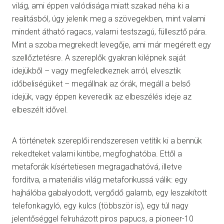
világ, ami éppen valódisága miatt szakad néha ki a
realitásból, úgy jelenik meg a szövegekben, mint valami
mindent átható ragacs, valami testszagú, füllesztő pára.
Mint a szoba megrekedt levegője, ami már megérett egy
szellőztetésre. A szereplők gyakran kilépnek saját
idejükből – vagy megfeledkeznek arról, elvesztik
időbeliségüket – megállnak az órák, megáll a belső
idejük, vagy éppen keveredik az elbeszélés ideje az
elbeszélt idővel.
A történetek szereplői rendszeresen vetítik ki a bennük
rekedteket valami kintibe, megfoghatóba. Ettől a
metaforák kísértetiesen megragadhatóvá, illetve
fordítva, a materiális világ metaforikussá válik: egy
hajhálóba gabalyodott, vergődő galamb, egy leszakított
telefonkagyló, egy kulcs (többször is), egy túl nagy
jelentőséggel felruházott piros papucs, a pioneer-10