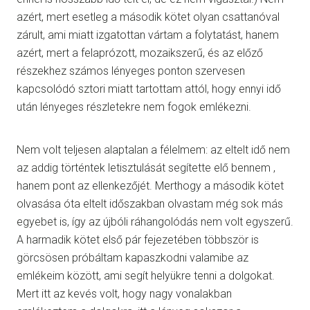
azért, mert esetleg a második kötet olyan csattanóval
zárult, ami miatt izgatottan vártam a folytatást, hanem
azért, mert a felaprózott, mozaikszerű, és az előző
részekhez számos lényeges ponton szervesen
kapcsolódó sztori miatt tartottam attól, hogy ennyi idő
után lényeges részletekre nem fogok emlékezni.
Nem volt teljesen alaptalan a félelmem: az eltelt idő nem
az addig történtek letisztulását segítette elő bennem ,
hanem pont az ellenkezőjét. Merthogy a második kötet
olvasása óta eltelt időszakban olvastam még sok más
egyebet is, így az újbóli ráhangolódás nem volt egyszerű.
A harmadik kötet első pár fejezetében többször is
görcsösen próbáltam kapaszkodni valamibe az
emlékeim között, ami segít helyükre tenni a dolgokat.
Mert itt az kevés volt, hogy nagy vonalakban