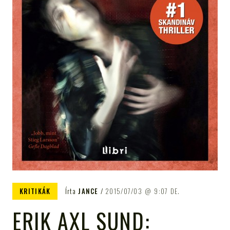
KRITIKÁK
Írta
JANCE
2015/07/03
9:07 DE.
ERIK AXL SUND: