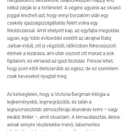
hangulatához illeszkedve, tulajdonképpen happy end
nélkül zárják le a történetet. A végére ugyanis az olvasó
joggal érezheti azt, hogy ennyi borzalom után egy
csekély igazságszolgáltatás felért volna egy
feloldozással. Amit ehelyett kap, az egyfajta megoldás
ugyan, egy több évtizeddel ezelőtt az ukrajnai Babij
Jarban indult, ott is végződő, időközben félrecsúszott
életnek a lezárása, ami után viszont ott marad a sok
fájdalom, és elmarad az igazi tisztulás. Persze lehet,
hogy pont ettől életszerűbb az egész, de ez szerintem
csak keveseket nyugtat meg.
Az kétségtelen, hogy a Victoria Bergman-trilógia a
legkeményebb, legmegrázóbb, és talán a
legnyomasztóbb atmoszférájú skandináv krimi – vagy
inkább thriller –, amit olvastam. A témaválasztás, illetve
annak ennyire részletekbe menő, tabumentes