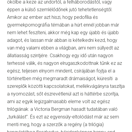
ökölbe a keze az undortól, a felháborodástól, vagy
éppen a külső szemlélődőnek jutó tehetetlenségtől.
Amikor az ember azt hiszi, hogy pedofília és
gyermekpornográfia témában a húrt ennél jobban már
nem lehet feszíteni, akkor még kap egy újabb és újabb
adagot, és lassan már abban is kételkedni kezd, hogy
van még valami ebben a világban, ami nem süllyedt az
állatiasság szintjére. Csakhogy egy idő után nagyon
terhessé válik, és nagyon elrugaszkodottnak tűnik ez az
egész, teljesen elnyom mindent, csírájában fojtja el a
történetben még megmaradt drámaiságot, kiüresíti a
szereplők közötti kapcsolatokat, mellékvágányra taszítja
a nyomozást, sőt észrevétlenül azt is háttérbe szorítja,
ami az egyik legizgalmasabb eleme volt az egész
trilógiának: a Victoria Bergman hasadt tudatában való
„turkálást”. És ezt az egyensúly-eltolódást már az sem
menti meg, hogy a szerzők a regény (a trilógia)