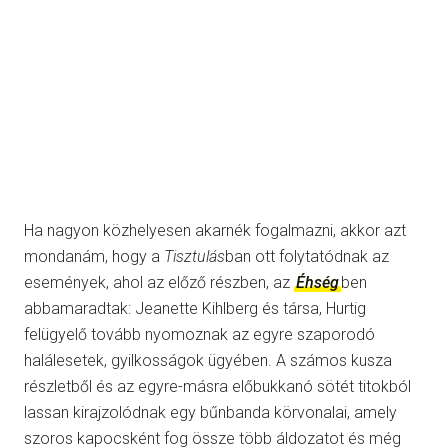
Ha nagyon közhelyesen akarnék fogalmazni, akkor azt
mondanám, hogy a
Tisztulás
ban ott folytatódnak az
események, ahol az előző részben, az
Éhség
ben
abbamaradtak: Jeanette Kihlberg és társa, Hurtig
felügyelő tovább nyomoznak az egyre szaporodó
halálesetek, gyilkosságok ügyében. A számos kusza
részletből és az egyre-másra előbukkanó sötét titokból
lassan kirajzolódnak egy bűnbanda körvonalai, amely
szoros kapocsként fog össze több áldozatot és még