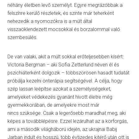
néhány életben levő személyt. Egyre megrázóbbak a
felszínre kerülő részletek, és szinte már teherként
nehezedik a nyomozókra is a múlt által
visszaöklendezett mocsokkal és borzalommal való
szembesülés.
De van valaki, akit a múlt sokkal erőteljesebben kísért:
Victoria Bergman – aki Sofia Zetterlund néven él és
pszichiáterként dolgozik – többszörösen hasadt tudatát
próbálja kezelni önterápia segítségével. A célja, hogy
szép lassan leépítse azokat a személyiségeket,
amelyeket védekezés gyanánt hívott életre még
gyermekkorában, de amelyekre most már
nincs szüksége. Csak a legerősebb maradhat meg, aki
képes a továbblépésre. Ezzel lezárulhat az a körforgás,
ami a második világháború idején, az ukrajnai Babij
Jarban indult és hosszú, több évtizedes kitérő után ott is