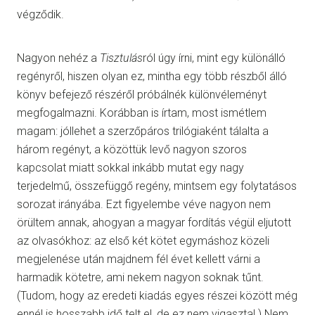
végződik.
Nagyon nehéz a
Tisztulás
ról úgy írni, mint egy különálló
regényről, hiszen olyan ez, mintha egy több részből álló
könyv befejező részéről próbálnék különvéleményt
megfogalmazni. Korábban is írtam, most ismétlem
magam: jóllehet a szerzőpáros trilógiaként tálalta a
három regényt, a közöttük levő nagyon szoros
kapcsolat miatt sokkal inkább mutat egy nagy
terjedelmű, összefüggő regény, mintsem egy folytatásos
sorozat irányába. Ezt figyelembe véve nagyon nem
örültem annak, ahogyan a magyar fordítás végül eljutott
az olvasókhoz: az első két kötet egymáshoz közeli
megjelenése után majdnem fél évet kellett várni a
harmadik kötetre, ami nekem nagyon soknak tűnt.
(Tudom, hogy az eredeti kiadás egyes részei között még
ennél is hosszabb idő telt el, de ez nem vigasztal.) Nem