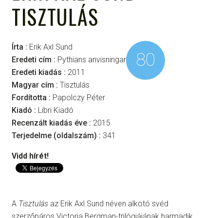
TISZTULÁS
Írta :
Erik Axl Sund
80
Eredeti cím :
Pythians anvisningar
Eredeti kiadás :
2011
Magyar cím :
Tisztulás
Fordította :
Papolczy Péter
Kiadó :
Libri Kiadó
Recenzált kiadás éve :
2015
Terjedelme (oldalszám) :
341
Vidd hírét!
A
Tisztulás
az Erik Axl Sund néven alkotó svéd
szerzőpáros Victoria Bergman-trilógiájának harmadik,