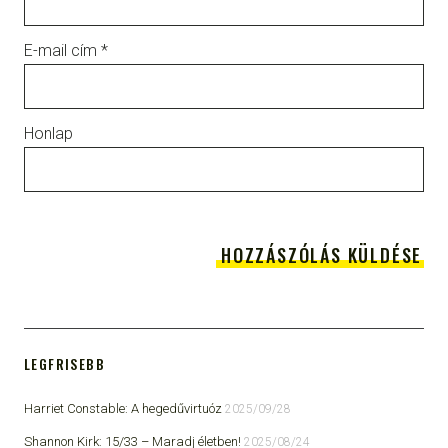
E-mail cím
*
Honlap
LEGFRISEBB
Harriet Constable: A hegedűvirtuóz
2025/09/28
Shannon Kirk: 15/33 ​– Maradj életben!
2025/08/24