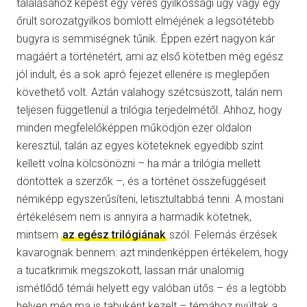
tálalásához képest egy véres gyilkossági ügy vagy egy
őrült sorozatgyilkos bomlott elméjének a legsötétebb
bugyra is semmiségnek tűnik. Éppen ezért nagyon kár
magáért a történetért, ami az első kötetben még egész
jól indult, és a sok apró fejezet ellenére is meglepően
követhető volt. Aztán valahogy szétcsúszott, talán nem
teljesen függetlenül a trilógia terjedelmétől. Ahhoz, hogy
minden megfelelőképpen működjön ezer oldalon
keresztül, talán az egyes köteteknek egyedibb színt
kellett volna kölcsönözni – ha már a trilógia mellett
döntöttek a szerzők –, és a történet összefüggéseit
némiképp egyszerűsíteni, letisztultabbá tenni. A mostani
értékelésem nem is annyira a harmadik kötetnek,
mintsem
az egész trilógiának
szól. Felemás érzések
kavarognak bennem: azt mindenképpen értékelem, hogy
a tucatkrimik megszokott, lassan már unalomig
ismétlődő témái helyett egy valóban ütős – és a legtöbb
helyen még ma is tabuként kezelt – témához nyúltak a