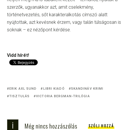
szerzők, ugyanakkor azt, amit cselekmény,
történetvezetés, sőt karakteralkotás címszó alatt
nyújtottak, azt kevésnek érzem, vagy talán túlságosan is
soknak – ez nézőpont kérdése.
Vidd hírét!
ERIK AXL SUND
LIBRI KIADÓ
SKANDINÁV KRIMI
TISZTULÁS
VICTORIA BERGMAN-TRILÓGIA
i
Még nincs hozzászólás
SZÓLJ HOZZÁ