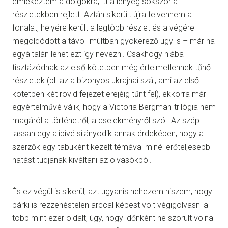
emlékeztem a dolgokra, itt a lényeg sokszor a
részletekben rejlett. Aztán sikerült újra felvennem a
fonalat, helyére került a legtöbb részlet és a végére
megoldódott a távoli múltban gyökerező ügy is – már ha
egyáltalán lehet ezt így nevezni. Csakhogy hiába
tisztázódnak az első kötetben még értelmetlennek tűnő
részletek (pl. az a bizonyos ukrajnai szál, ami az első
kötetben két rövid fejezet erejéig tűnt fel), ekkorra már
egyértelművé válik, hogy a Victoria Bergman-trilógia nem
magáról a történetről, a cselekményről szól. Az szép
lassan egy alibivé silányodik annak érdekében, hogy a
szerzők egy tabuként kezelt témával minél erőteljesebb
hatást tudjanak kiváltani az olvasókból.
És ez végül is sikerül, azt ugyanis nehezem hiszem, hogy
bárki is rezzenéstelen arccal képest volt végigolvasni a
több mint ezer oldalt, úgy, hogy időnként ne szorult volna