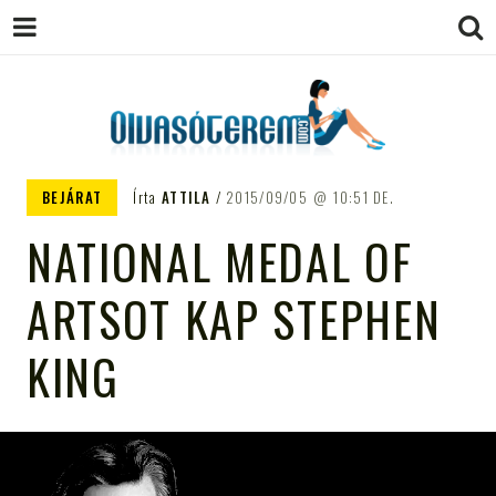
OLVASÓTEREM.COM – AZ
könyvekről könyvbarátoknak
BEJÁRAT
Írta
ATTILA
2015/09/05
10:51 DE.
EGÉSZSÉGES OLVASÁS
NATIONAL MEDAL OF
TÁMOGATÓJA
ARTSOT KAP STEPHEN
KING