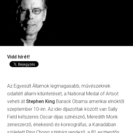
Vidd hírét!
Az Egyesült Államok legmagasabb, művészeknek
odaítélt állami kitüntetését, a National Medal of Artsot
veheti át
Stephen King
Barack Obama amerikai elnöktől
szeptember 10-én. Az idei díjazottak között van Sally
Field kétszeres Oscar-díjas színésznő, Meredith Monk
zeneszerző, énekesnő és koreográfus, a Kanadában
született Ping Chong színházi rendező, a 81 esztendős