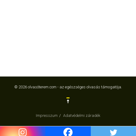
© 2026 olvasóterem.com - az egészséges olvasás támogatója.
Impresszum
Adatvédelmi záradék