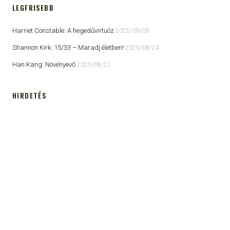
LEGFRISEBB
Harriet Constable: A hegedűvirtuóz
2025/09/28
Shannon Kirk: 15/33 ​– Maradj életben!
2025/08/24
Han Kang: Növényevő
2025/08/21
HIRDETÉS