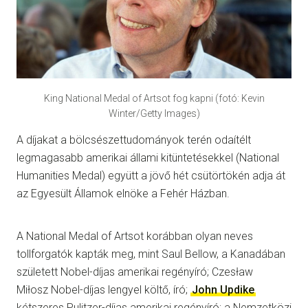
King National Medal of Artsot fog kapni (fotó: Kevin
Winter/Getty Images)
A díjakat a bölcsészettudományok terén odaítélt
legmagasabb amerikai állami kitüntetésekkel (National
Humanities Medal) együtt a jövő hét csütörtökén adja át
az Egyesült Államok elnöke a Fehér Házban.
A National Medal of Artsot korábban olyan neves
tollforgatók kapták meg, mint Saul Bellow, a Kanadában
született Nobel-díjas amerikai regényíró; Czesław
Miłosz Nobel-díjas lengyel költő, író;
John Updike
kétszeres Pulitzer-díjas amerikai regényíró; a Nemzetközi