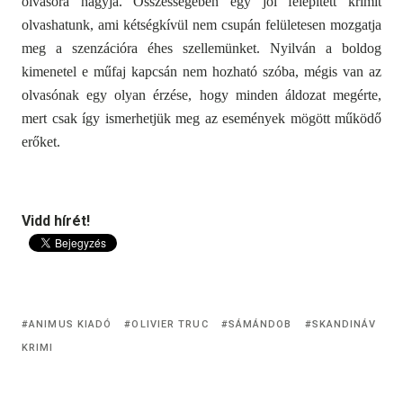
olvasóra hagyja. Összességében egy jól felépített krimit
olvashatunk, ami kétségkívül nem csupán felületesen mozgatja
meg a szenzációra éhes szellemünket. Nyilván a boldog
kimenetel e műfaj kapcsán nem hozható szóba, mégis van az
olvasónak egy olyan érzése, hogy minden áldozat megérte,
mert csak így ismerhetjük meg az események mögött működő
erőket.
Vidd hírét!
ANIMUS KIADÓ
OLIVIER TRUC
SÁMÁNDOB
SKANDINÁV
KRIMI