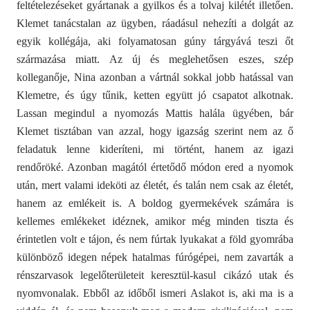
feltételezéseket gyártanak a gyilkos és a tolvaj kilétét illetően.
Klemet tanácstalan az ügyben, ráadásul nehezíti a dolgát az
egyik kollégája, aki folyamatosan gúny tárgyává teszi őt
származása miatt. Az új és meglehetősen eszes, szép
kolleganője, Nina azonban a vártnál sokkal jobb hatással van
Klemetre, és úgy tűnik, ketten együtt jó csapatot alkotnak.
Lassan megindul a nyomozás Mattis halála ügyében, bár
Klemet tisztában van azzal, hogy igazság szerint nem az ő
feladatuk lenne kideríteni, mi történt, hanem az igazi
rendőröké. Azonban magától értetődő módon ered a nyomok
után, mert valami ideköti az életét, és talán nem csak az életét,
hanem az emlékeit is. A boldog gyermekévek számára is
kellemes emlékeket idéznek, amikor még minden tiszta és
érintetlen volt e tájon, és nem fúrtak lyukakat a föld gyomrába
különböző idegen népek hatalmas fúrógépei, nem zavarták a
rénszarvasok legelőterületeit keresztül-kasul cikázó utak és
nyomvonalak. Ebből az időből ismeri Aslakot is, aki ma is a