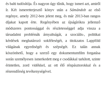
és balti tudósítója. És nagyon úgy tűnik, hogy ismeri azt, amiről
ír. Két ismeretterjesztő könyv után a
Sámándob
az első
regénye, amely 2012-ben jelent meg,
és már 2013-ban rangos
díjakat kapott érte. Regényében az újságírókra jellemző
módszeres pontossággal és részletességgel adja vissza a
társadalmi problémák árnyaltságát, a szociális-, politikai
kérdések meghatározó sokféleségét, a titokzatos Lappföld
világának egyediségét és szépségét. Ez talán annak
köszönhető, hogy a szerző egy dokumentumfilm forgatása
során személyesen ismerkedett meg e csodákkal tarkított, szinte
érintetlen, zord vidékkel, az ott élő rénpásztorokkal és a
rénrendőrség tevékenységével.