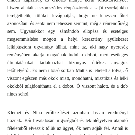
hiszen állatait a szomszédos rénpásztorok a saját csordájukba
terelgethetik, fülüket levághatják, hogy ne lehessen őket
azonosítani és senki nem tehessen semmit, még a rénrendőrség
sem. Ugyanakkor egy sámándob ellopása és esetelges
megsemmisítése mögött a helyi keresztény gyülekezet
lelkipásztora ugyanúgy állhat, mint az, aki nagy nyereség
reményében akarja magáénak tudni a dobot, mert esetleges
útmutatásokat tartalmazhat bizonyos értékes anyagok
lelőhelyéről. És nem utolsó sorban Mattis is lehetett a tolvaj, ő
viszont egészen más okok miatt, mondhatni, misztikus és lelki
okokból tulajdoníthatta el a dobot. Ő viszont halott, és a dob
nincs sehol.
Klemet és Nina erőfeszítései azonban lassan eredményt
hoznak. Bár hivatalosan irigységből és tekintélyelven alapuló
félelemből elveszik tőlük az ügyet, ők nem adják fel. Annál is