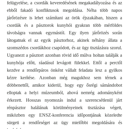
felügyelése, a csordák keveredésének megakadályozása és az
ebből fakadó konfliktusok megoldása. Néha több napos
járőrözésre is lehet számítani az örök éjszakában, hiszen a
csordák és a pásztorok kunyhói gyakran több mérföldes
távolságra vannak egymástól. Egy ilyen járőrözés során
látogatnak el az egyik pásztorhoz, akinek néhány állata a
szomszédos csordákhoz csapódott, és az ügy tisztázásra szorul.
Ugyanezt a pásztort azonban rövid idő múlva holtan találják a
kunyhója előtt, ráadásul levágott fülekkel. Ettől a perctől
kezdve a rendőrpáros önként vállalt feladata lesz a gyilkos
kézre kerítése. Azonban még magukhoz sem térnek a
döbbenettől, amikor kiderül, hogy egy ősrégi sámándobot
elloptak a helyi múzeumból, ahová nemrég adományként
érkezett. Hosszas nyomozás indul a szerencsétlenül járt
rénpásztor halálának körülményeinek tisztázása végett,
miközben egy ENSZ-konferencia időpontjának közeledte
sürgeti a rendőrséget az ügy mielőbbi megoldására és