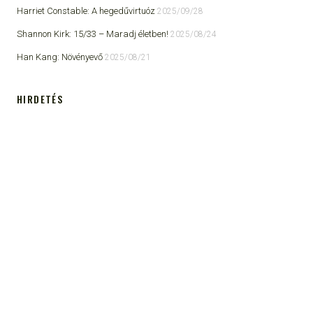
Harriet Constable: A hegedűvirtuóz
2025/09/28
Shannon Kirk: 15/33 ​– Maradj életben!
2025/08/24
Han Kang: Növényevő
2025/08/21
HIRDETÉS