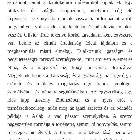
sámándob, amit a kautokeinoi múzeumból loptak el. Egy
titokzatos ősi világba csöppenünk, amelynek még élő
képviselői foszlányokban adják vissza az információt arról,
hogy milyen volt az élet annak idején, és mi okozta annak a
vesztét. Olivier Truc regénye korhű társadalmi kép, egyszerre
van benne az elmúlt ártatlanság feletti fájdalom és a
meghasonulás miatti elmebaj. Találkozunk igazságra és
becsületességre törekvő személyekkel, mint amilyen Klemet és
Nina, és a nagyszerű az, hogy nincsenek idealizálva.
Megjelenik benne a kapzsiság és a gyávaság, az irigység, a
számító és felületes magatartás egy francia geológus
személyében és néhány segítőtársában. Az egyszerűség egy
idős lapp asszony történetében és a nyers erő, a
természetközeliség, talán még az igazi szeretet és az odaadás
példája is Aslak, a vad pásztor személyében. A szerző
nagyszerűen formálja a történetet, semmi túlbonyolítás, semmi
felesleges mellékszál. A történet kibontakoztatását pedig az