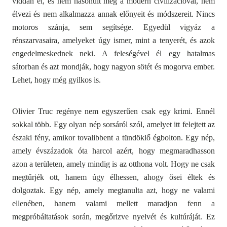
viddán él, és nem hasonult meg a modern civilizációval, nem
élvezi és nem alkalmazza annak előnyeit és módszereit. Nincs
motoros szánja, sem segítsége. Egyedül vigyáz a
rénszarvasaira, amelyeket úgy ismer, mint a tenyerét, és azok
engedelmeskednek neki. A feleségével él egy hatalmas
sátorban és azt mondják, hogy nagyon sötét és mogorva ember.
Lehet, hogy még gyilkos is.
Olivier Truc
regénye nem egyszerűen csak egy krimi. Ennél
sokkal több. Egy olyan nép sorsáról szól, amelyet itt felejtett az
északi fény, amikor tovalibbent a tündöklő égbolton. Egy nép,
amely évszázadok óta harcol azért, hogy megmaradhasson
azon a területen, amely mindig is az otthona volt. Hogy ne csak
megtűrjék ott, hanem úgy élhessen, ahogy ősei éltek és
dolgoztak. Egy nép, amely megtanulta azt, hogy ne valami
ellenében, hanem valami mellett maradjon fenn a
megpróbáltatások során, megőrizve nyelvét és kultúráját. Ez