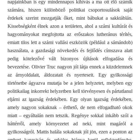
napjainkban is egy mindennapos kihívás a ma ott élő számik
számára, hiszen különböző politikai csoportosulások saját
érdekek szerint mozgatják őket, mint bábukat a sakktáblán.
Kissebségként élnek azon a területen, ahol a számi kultúrát és
hagyományokat megfojtotta az erőszakos lutheránus térítés,
emiatt tilos lett a számi vallási eszközök (például a sámándob)
használata, a gazdasági növekedés és fejlődés címszava alatt
pedig kötelezővé vált bizonyos újítások elfogadása és
bevezetése. Olivier Truc nagyon jól látja ennek a küzdelemnek
az árnyoldalait, áldozatait és nyerteseit. Egy gyilkossági
történetbe ágyazva mutatja be a jelen helyzetet, melyben egy
politikailag inkorrekt helyzetben kell törvényesen és pártatlanul
eljárni az igazság érdekében. Egy olyan igazság érdekében,
amely nagyon sokaknak – érthető, de nem elfogadható okok
miatt – egyáltalán nem tetszik. Regénye sokkal inkább szól a
háttérről, amely környezetet ad neki, mint magáról a
gyilkosságról. Mattis halála sokaknak jól jön, ezen a ponton az
emberi kapzsiság és erkölcs hiánya kerül reflektorfénybe,