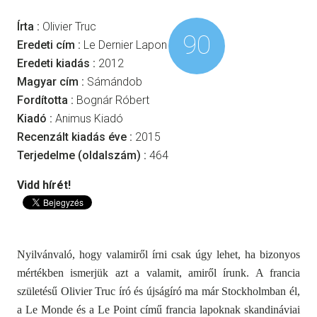
Írta :
Olivier Truc
90
Eredeti cím :
Le Dernier Lapon
Eredeti kiadás :
2012
Magyar cím :
Sámándob
Fordította :
Bognár Róbert
Kiadó :
Animus Kiadó
Recenzált kiadás éve :
2015
Terjedelme (oldalszám) :
464
Vidd hírét!
Nyilvánvaló, hogy valamiről írni csak úgy lehet, ha bizonyos
mértékben ismerjük azt a valamit, amiről írunk. A francia
születésű
Olivier Truc
író és újságíró ma már Stockholmban él,
a Le Monde és a Le Point című francia lapoknak skandináviai