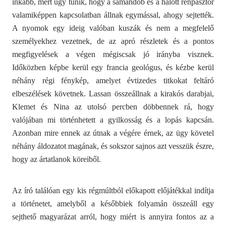
inkább, mert úgy tűnik, hogy a sámándob és a halott rénpásztor
valamiképpen kapcsolatban állnak egymással, ahogy sejtették.
A nyomok egy ideig valóban kuszák és nem a megfelelő
személyekhez vezetnek, de az apró részletek és a pontos
megfigyelések a végen mégiscsak jó irányba visznek.
Időközben képbe kerül egy francia geológus, és kézbe kerül
néhány régi fénykép, amelyet évtizedes titkokat feltáró
elbeszélések követnek. Lassan összeállnak a kirakós darabjai,
Klemet és Nina az utolsó percben döbbennek rá, hogy
valójában mi történhetett a gyilkosság és a lopás kapcsán.
Azonban mire ennek az útnak a végére érnek, az ügy követel
néhány áldozatot magának, és sokszor sajnos azt vesszük észre,
hogy az ártatlanok köreiből.
Az író találóan egy kis régmúltból előkapott előjátékkal indítja
a történetet, amelyből a későbbiek folyamán összeáll egy
sejthető magyarázat arról, hogy miért is annyira fontos az a