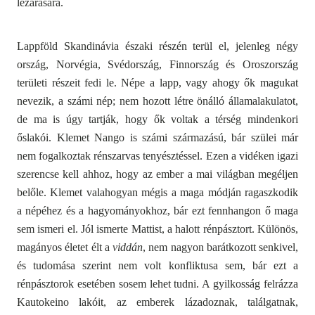
lezárására.
Lappföld Skandinávia északi részén terül el, jelenleg négy
ország, Norvégia, Svédország, Finnország és Oroszország
területi részeit fedi le. Népe a lapp, vagy ahogy ők magukat
nevezik, a számi nép
;
nem hozott létre önálló államalakulatot,
de ma is úgy tartják, hogy ők voltak a térség mindenkori
őslakói. Klemet Nango is számi származású, bár szülei már
nem fogalkoztak rénszarvas tenyésztéssel. Ezen a vidéken igazi
szerencse kell ahhoz, hogy az ember a mai világban megéljen
belőle. Klemet valahogyan mégis a maga módján ragaszkodik
a népéhez és a hagyományokhoz, bár ezt fennhangon ő maga
sem ismeri el. Jól ismerte Mattist, a halott rénpásztort. Különös,
magányos életet élt a
viddán
, nem nagyon barátkozott senkivel,
és tudomása szerint nem volt konfliktusa sem, bár ezt a
rénpásztorok esetében sosem lehet tudni. A gyilkosság felrázza
Kautokeino lakóit, az emberek lázadoznak, találgatnak,