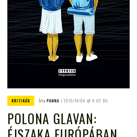
KRITIKÁK
Írta
PANNA
2015/10/06
6:02 DU.
POLONA GLAVAN:
ÉJSZAKA EURÓPÁBAN