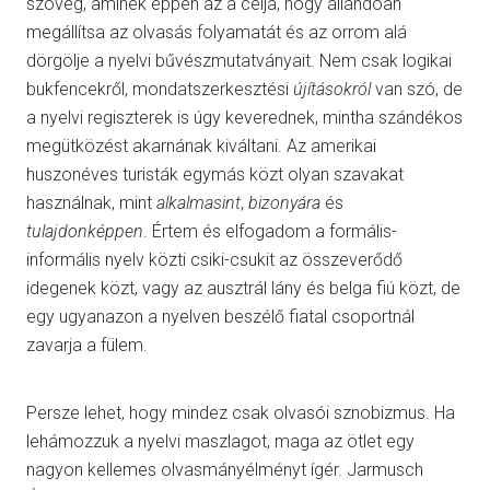
szöveg, aminek éppen az a célja, hogy állandóan
megállítsa az olvasás folyamatát és az orrom alá
dörgölje a nyelvi bűvészmutatványait. Nem csak logikai
bukfencekről, mondatszerkesztési
újításokról
van szó, de
a nyelvi regiszterek is úgy keverednek, mintha szándékos
megütközést akarnának kiváltani. Az amerikai
huszonéves turisták egymás közt olyan szavakat
használnak, mint
alkalmasint
,
bizonyára
és
tulajdonképpen
. Értem és elfogadom a formális-
informális nyelv közti csiki-csukit az összeverődő
idegenek közt, vagy az ausztrál lány és belga fiú közt, de
egy ugyanazon a nyelven beszélő fiatal csoportnál
zavarja a fülem.
Persze lehet, hogy mindez csak olvasói sznobizmus. Ha
lehámozzuk a nyelvi maszlagot, maga az ötlet egy
nagyon kellemes olvasmányélményt ígér. Jarmusch