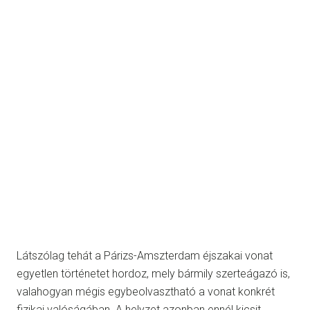
Látszólag tehát a Párizs-Amszterdam éjszakai vonat
egyetlen történetet hordoz, mely bármily szerteágazó is,
valahogyan mégis egybeolvasztható a vonat konkrét
fizikai valóságában. A helyzet azonban ennél kicsit