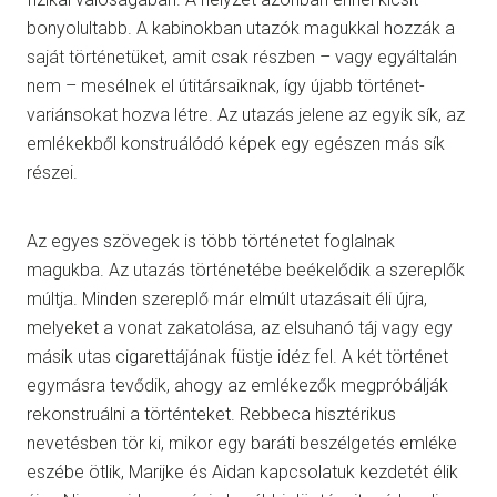
bonyolultabb. A kabinokban utazók magukkal hozzák a
saját történetüket, amit csak részben – vagy egyáltalán
nem – mesélnek el útitársaiknak, így újabb történet-
variánsokat hozva létre. Az utazás jelene az egyik sík, az
emlékekből konstruálódó képek egy egészen más sík
részei.
Az egyes szövegek is több történetet foglalnak
magukba. Az utazás történetébe beékelődik a szereplők
múltja. Minden szereplő már elmúlt utazásait éli újra,
melyeket a vonat zakatolása, az elsuhanó táj vagy egy
másik utas cigarettájának füstje idéz fel. A két történet
egymásra tevődik, ahogy az emlékezők megpróbálják
rekonstruálni a történteket. Rebbeca hisztérikus
nevetésben tör ki, mikor egy baráti beszélgetés emléke
eszébe ötlik, Marijke és Aidan kapcsolatuk kezdetét élik