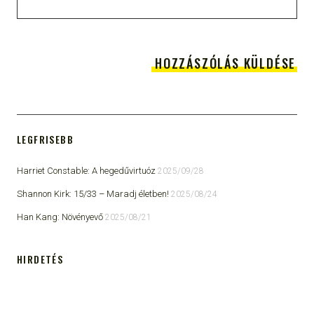
LEGFRISEBB
Harriet Constable: A hegedűvirtuóz
2025/09/28
Shannon Kirk: 15/33 ​– Maradj életben!
2025/08/24
Han Kang: Növényevő
2025/08/21
HIRDETÉS