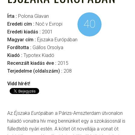
Írta :
Polona Glavan
40
Eredeti cím :
Noč v Evropi
Eredeti kiadás :
2001
Magyar cím :
Éjszaka Európában
Fordította :
Gállos Orsolya
Kiadó :
Typotex Kiadó
Recenzált kiadás éve :
2015
Terjedelme (oldalszám) :
208
Vidd hírét!
Az
Éjszaka Európában
a Párizs-Amszterdam útvonalon
haladó vonatra hív meg bennünket egy a szokásosnál is
fülledtebb nyári estén. A kötet öt novellája a vonat öt