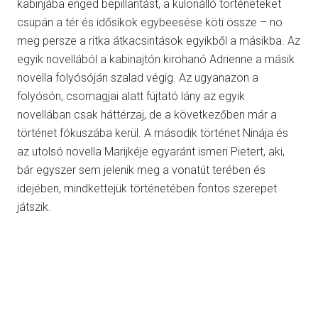
kabinjába enged bepillantást, a különálló történeteket
csupán a tér és idősíkok egybeesése köti össze – no
meg persze a ritka átkacsintások egyikből a másikba. Az
egyik novellából a kabinajtón kirohanó Adrienne a másik
novella folyósóján szalad végig. Az ugyanazon a
folyósón, csomagjai alatt fújtató lány az egyik
novellában csak háttérzaj, de a következőben már a
történet fókuszába kerül. A második történet Ninája és
az utolsó novella Marijkéje egyaránt ismeri Pietert, aki,
bár egyszer sem jelenik meg a vonatút terében és
idejében, mindkettejük történetében fontos szerepet
játszik.