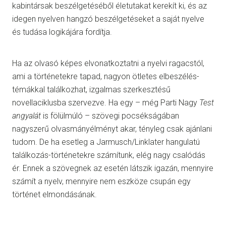
kabintársak beszélgetéséből életutakat kerekít ki, és az
idegen nyelven hangzó beszélgetéseket a saját nyelve
és tudása logikájára fordítja.
Ha az olvasó képes elvonatkoztatni a nyelvi ragacstól,
ami a történetekre tapad, nagyon ötletes elbeszélés-
témákkal találkozhat, izgalmas szerkesztésű
novellaciklusba szervezve. Ha egy – még Parti Nagy
Test
angyalát
is fölülmúló – szövegi pocsékságában
nagyszerű olvasmányélményt akar, tényleg csak ajánlani
tudom. De ha esetleg a Jarmusch/Linklater hangulatú
találkozás-történetekre számítunk, elég nagy csalódás
ér. Ennek a szövegnek az esetén látszik igazán, mennyire
számít a nyelv, mennyire nem eszköze csupán egy
történet elmondásának.