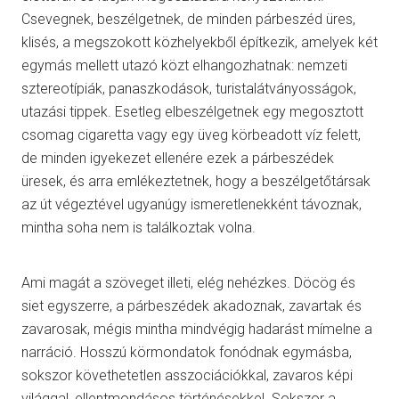
Csevegnek, beszélgetnek, de minden párbeszéd üres,
klisés, a megszokott közhelyekből építkezik, amelyek két
egymás mellett utazó közt elhangozhatnak: nemzeti
sztereotípiák, panaszkodások, turistalátványosságok,
utazási tippek. Esetleg elbeszélgetnek egy megosztott
csomag cigaretta vagy egy üveg körbeadott víz felett,
de minden igyekezet ellenére ezek a párbeszédek
üresek, és arra emlékeztetnek, hogy a beszélgetőtársak
az út végeztével ugyanúgy ismeretlenekként távoznak,
mintha soha nem is találkoztak volna.
Ami magát a szöveget illeti, elég nehézkes. Döcög és
siet egyszerre, a párbeszédek akadoznak, zavartak és
zavarosak, mégis mintha mindvégig hadarást mímelne a
narráció. Hosszú körmondatok fonódnak egymásba,
sokszor követhetetlen asszociációkkal, zavaros képi
világgal, ellentmondásos történésekkel. Sokszor a