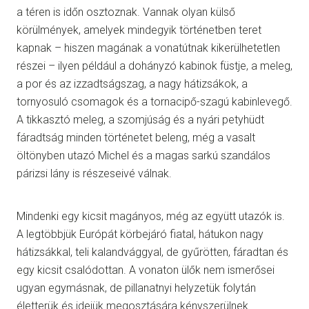
a téren is időn osztoznak. Vannak olyan külső
körülmények, amelyek mindegyik történetben teret
kapnak – hiszen magának a vonatútnak kikerülhetetlen
részei – ilyen például a dohányzó kabinok füstje, a meleg,
a por és az izzadtságszag, a nagy hátizsákok, a
tornyosuló csomagok és a tornacipő-szagú kabinlevegő.
A tikkasztó meleg, a szomjúság és a nyári petyhüdt
fáradtság minden történetet beleng, még a vasalt
öltönyben utazó Michel és a magas sarkú szandálos
párizsi lány is részeseivé válnak.
Mindenki egy kicsit magányos, még az együtt utazók is.
A legtöbbjük Európát körbejáró fiatal, hátukon nagy
hátizsákkal, teli kalandvággyal, de gyűrötten, fáradtan és
egy kicsit csalódottan. A vonaton ülők nem ismerősei
ugyan egymásnak, de pillanatnyi helyzetük folytán
életterük és idejük megosztására kényszerülnek.