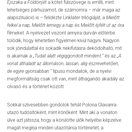
Éjszaka a Földönjét
a kötet fülszövege is említi, mint
lehetséges párhuzamot, de számomra – már maga az
alapszituáció is – felidézte Linklater trilógiáját, a
Mielőtt
felkel a nap, Mielőtt lemegy a nap
és
Mielőtt éjfélt üt az óra
filmeket
.
A nyelvezet viszont annyira durván előtérbe
tolódik, hogy lehetetlen figyelmen kívül hagyni. Nagyon
sok jóindulattal és sokadik nekifutásra dekódolható, mit
is akarnak a
„Tudat alatt végiggondolt mindent.”
és az
„A
vonat áthaladt az állomáson, lassan, alig észrevehetően,
de egyre gyorsabban.”
típusú mondatok, de a nyelvi
megformáltság csak ott van, mint áthágandó akadály az
olvasó és a történet között.
Sokkal szívesebben gondolok tehát Polona Glavanra
utazó tudósítóként, mint írónőként. Mint aki a vonaton
ülve azt játssza, hogy a körülötte ülők helyébe képzelve
magát megírja minden utazótársa történetét, a