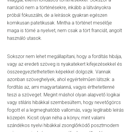
narráció nem a történésekre, inkább a látványokra
próbál fókuszálni, de a leírások gyakran egészen
komikusan patetikusak. Mintha a történet mesélője
maga is törné a nyelvet, nem csak a tört franciát, angolt
használó utasok.
Sokszor nem lehet megállapítani, hogy a fordítás hibája,
vagy az eredeti szöveg is nyakatekert kifejezésekkel és
összeegyeztethetetlen képekkel dolgozik. Vannak
azonban szöveghelyek, ahol egyértelműen látszik: a
fordítás az, ami magyartalanná, vagyis érthetetlenné
teszi a szöveget. Megint máshol olyan alapvető logikai
vagy stiláris hibákkal szembesültem, hogy nevetőgörcs
fogott el a legmeghatóbb vallomás, vagy leglíraibb leírás
közepén. Kicsit olyan néha a könyv, mint valami
szándékos nyelvi hibákkal zsonglőrködő posztmodern