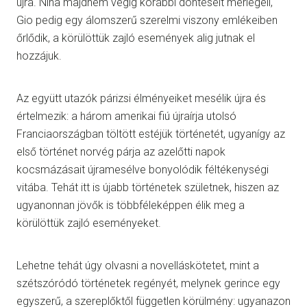
újra. Nina majdnem végig korábbi döntéseit mérlegeli,
Gio pedig egy álomszerű szerelmi viszony emlékeiben
őrlődik, a körülöttük zajló események alig jutnak el
hozzájuk.
Az együtt utazók párizsi élményeiket mesélik újra és
értelmezik: a három amerikai fiú újraírja utolsó
Franciaországban töltött estéjük történetét, ugyanígy az
első történet norvég párja az azelőtti napok
kocsmázásait újramesélve bonyolódik féltékenységi
vitába. Tehát itt is újabb történetek születnek, hiszen az
ugyanonnan jövők is többféleképpen élik meg a
körülöttük zajló eseményeket.
Lehetne tehát úgy olvasni a novelláskötetet, mint a
szétszóródó történetek regényét, melynek gerince egy
egyszerű, a szereplőktől független körülmény: ugyanazon