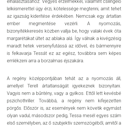
elhalasztásához. Vegyes érzelmekkel, valamint csilingelő
lelkiismerettel úgy érzi, kötelessége megtenni, amit tehet
az igazság kiderítése érdekében. Nemcsak egy ártatlan
ember megmentése vezérli. A nyomozás,
bizonyítékkeresés közben vallja be, hogy valaki évek óta
margarétákat ültet az ablaka alá. Így válnak a kivégzésig
maradt hetek versenyfutássá az idővel, és bármennyire
is felkavarja Tessát ez az egész, továbbra sem képes
emlékzeni arra a borzalmas éjszakára.
A regény középpontjában tehát az a nyomozás áll,
amellyel Terell ártatlanságát igyekeznek bizonyítani.
Vagyis nem a bűntény, vagy a gyilkos. Ettől lett kevésbé
pszichothriller. Továbbá, a regény nem kifejezetten
pörgős. Először is, az események nem követik egymást
olyan vadul, másodszor pedig, Tessa mesél egyes szám
első személyben, az ő szubjektív szemszögéből, amitől a