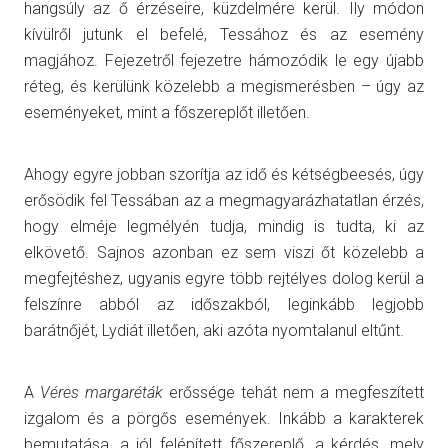
hangsúly az ő érzéseire, küzdelmére kerül. Ily módon
kívülről jutunk el befelé, Tessához és az esemény
magjához. Fejezetről fejezetre hámozódik le egy újabb
réteg, és kerülünk közelebb a megismerésben – úgy az
eseményeket, mint a főszereplőt illetően.
Ahogy egyre jobban szorítja az idő és kétségbeesés, úgy
erősödik fel Tessában az a megmagyarázhatatlan érzés,
hogy elméje legmélyén tudja, mindig is tudta, ki az
elkövető. Sajnos azonban ez sem viszi őt közelebb a
megfejtéshez, ugyanis egyre több rejtélyes dolog kerül a
felszínre abból az időszakból, leginkább legjobb
barátnőjét, Lydiát illetően, aki azóta nyomtalanul eltűnt.
A
Véres margaréták
erőssége tehát nem a megfeszített
izgalom és a pörgős események. Inkább a karakterek
bemutatása, a jól felépített főszereplő, a kérdés, mely