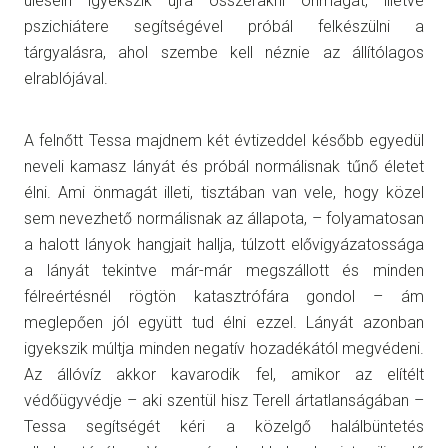
ülésein igyekszik újra összerakni önmagát, illetve
pszichiátere segítségével próbál felkészülni a
tárgyalásra, ahol szembe kell néznie az állítólagos
elrablójával.
A felnőtt Tessa majdnem két évtizeddel később egyedül
neveli kamasz lányát és próbál normálisnak tűnő életet
élni. Ami önmagát illeti, tisztában van vele, hogy közel
sem nevezhető normálisnak az állapota, – folyamatosan
a halott lányok hangjait hallja, túlzott elővigyázatossága
a lányát tekintve már-már megszállott és minden
félreértésnél rögtön katasztrófára gondol – ám
meglepően jól együtt tud élni ezzel. Lányát azonban
igyekszik múltja minden negatív hozadékától megvédeni.
Az állóvíz akkor kavarodik fel, amikor az elítélt
védőügyvédje – aki szentül hisz Terell ártatlanságában –
Tessa segítségét kéri a közelgő halálbüntetés