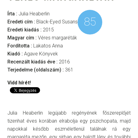
Írta :
Julia Heaberlin
85
Eredeti cím :
Black-Eyed Susans
Eredeti kiadás :
2015
Magyar cím :
Véres margaréták
Fordította :
Lakatos Anna
Kiadó :
Agave Könyvek
Recenzált kiadás éve :
2016
Terjedelme (oldalszám) :
361
Vidd hírét!
Julia Heaberlin legújabb regényének főszereplőjét
tizenhat éves korában elrabolja egy pszichopata, majd
napokkal később eszméletlenül találnak rá egy
margaréta mezőn, egy sírban egy halott lány és további