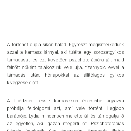
A történet dupla síkon halad. Egyrészt megismerkedünk
azzal a kamasz lánnyal, aki túlélte egy sorozatgyilkos
támadását, és ezt követően pszichoterápiára jár; majd
felnőtt nőként találkozunk vele újra, tizennyolc évvel a
támadás után, hónapokkal az állítólagos gyilkos
kivégzése előtt.
A tinédzser Tessie kamaszkori érzéseibe ágyazva
próbálja feldolgozni azt, ami vele történt. Legjobb
barátnője, Lydia mindenben mellette áll és támogatja, ő
az egyetlen, aki igazán megérti őt. Pszichoterápiás