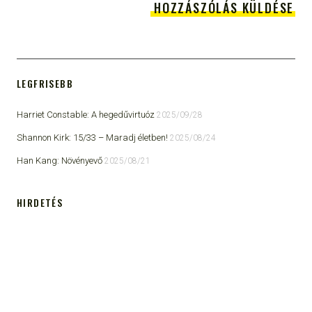
LEGFRISEBB
Harriet Constable: A hegedűvirtuóz
2025/09/28
Shannon Kirk: 15/33 ​– Maradj életben!
2025/08/24
Han Kang: Növényevő
2025/08/21
HIRDETÉS