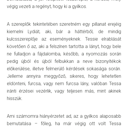
végig vezeti a regényt, hogy ki a gyilkos.
A szereplők tekintetében szeretném egy pillanat erejéig
kiemelni Lydiát, aki, bár a háttérből, de mindig
kulcsszereplője az eseményeknek. Tessie elrablását
követően ő az, aki a felszínen tartotta a lányt, hogy bele
ne fulladjon a fájdalomba, később, a nyomozás során
pedig újból és újból felbukkan a neve bizonyítékok
előkerülése, illetve felmerülő kérdések sokasága során.
Jelleme annyira meggyőző, sikeres, hogy lehetetlen
eldönteni, furcsa, vagy nem furcsa lány, valóban Tessa
iránti érzései vezérlik, vagy teljesen más, mint akinek
hisszük.
Ami számomra hiányérzetet ad, az a gyilkos alaposabb
bemutatása – főleg, ha már végig ott volt Tessa