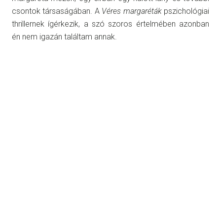
csontok társaságában. A
Véres margaréták
pszichológiai
thrillernek ígérkezik, a szó szoros értelmében azonban
én nem igazán találtam annak.