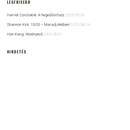
LEGFRISEBB
Harriet Constable: A hegedűvirtuóz
2025/09/28
Shannon Kirk: 15/33 ​– Maradj életben!
2025/08/24
Han Kang: Növényevő
2025/08/21
HIRDETÉS