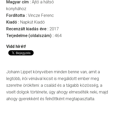
Magyar cím :
Ajtó a hátsó
konyhához
Fordította :
Vincze Ferenc
Kiadó :
Napkút Kiadó
Recenzált kiadás éve :
2017
Terjedelme (oldalszám) :
464
Vidd hírét!
Johann Lippet könyvében minden benne van, amit a
legtöbb, írói vénával kicsit is megáldott ember meg
szeretne örökíteni: a család és a tágabb közösség, a
viselt dolgok története, úgy ahogy elmesélték neki, majd
ahogy gyerekként és felnőttként megtapasztalta.