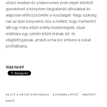
utolsó éveiben és a kilencvenes évek elején eltöltött
gyerekéveit a könyvben tárgyalandó időszakkal és
alaposan előhozza belőle a nosztalgiát. Nagy szükség
van az ilyen könyvekre, hisz a mellett, hogy mementót
állít egy mára eltűnt erdélyi kisebbségnek, olyan
értéktára egy szintén letűnt érának, lét- és
világfelfogásnak, amiből a mai kor embere is sokat
profitálhatna.
Vidd hírét!
AJTÓ A HÁTSÓ KONYHÁHOZ
JOHANN LIPPET
NAPKÚT
KIADÓ