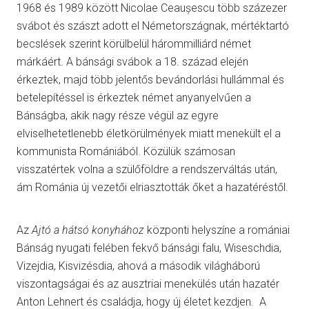
1968 és 1989 között Nicolae Ceaușescu több százezer
svábot és szászt adott el Németországnak, mértéktartó
becslések szerint körülbelül hárommilliárd német
márkáért. A bánsági svábok a 18. század elején
érkeztek, majd több jelentős bevándorlási hullámmal és
betelepítéssel is érkeztek német anyanyelvűen a
Bánságba, akik nagy része végül az egyre
elviselhetetlenebb életkörülmények miatt menekült el a
kommunista Romániából. Közülük számosan
visszatértek volna a szülőföldre a rendszerváltás után,
ám Románia új vezetői elriasztották őket a hazatéréstől.
Az
Ajtó a hátsó konyhához
központi helyszíne a romániai
Bánság nyugati felében fekvő bánsági falu, Wiseschdia,
Vizejdia, Kisvizésdia, ahová a második világháború
viszontagságai és az ausztriai menekülés után hazatér
Anton Lehnert és családja, hogy új életet kezdjen. A