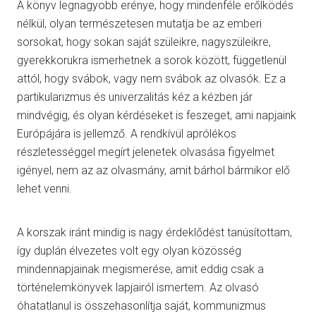
A könyv legnagyobb erénye, hogy mindenféle erőlködés
nélkül, olyan természetesen mutatja be az emberi
sorsokat, hogy sokan saját szüleikre, nagyszüleikre,
gyerekkorukra ismerhetnek a sorok között, függetlenül
attól, hogy svábok, vagy nem svábok az olvasók. Ez a
partikularizmus és univerzalitás kéz a kézben jár
mindvégig, és olyan kérdéseket is feszeget, ami napjaink
Európájára is jellemző. A rendkívül aprólékos
részletességgel megírt jelenetek olvasása figyelmet
igényel, nem az az olvasmány, amit bárhol bármikor elő
lehet venni.
A korszak iránt mindig is nagy érdeklődést tanúsítottam,
így duplán élvezetes volt egy olyan közösség
mindennapjainak megismerése, amit eddig csak a
történelemkönyvek lapjairól ismertem. Az olvasó
óhatatlanul is összehasonlítja saját, kommunizmus