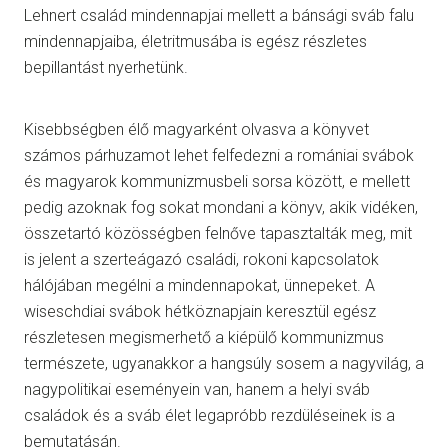
Lehnert család mindennapjai mellett a bánsági sváb falu
mindennapjaiba, életritmusába is egész részletes
bepillantást nyerhetünk.
Kisebbségben élő magyarként olvasva a könyvet
számos párhuzamot lehet felfedezni a romániai svábok
és magyarok kommunizmusbeli sorsa között, e mellett
pedig azoknak fog sokat mondani a könyv, akik vidéken,
összetartó közösségben felnőve tapasztalták meg, mit
is jelent a szerteágazó családi, rokoni kapcsolatok
hálójában megélni a mindennapokat, ünnepeket. A
wiseschdiai svábok hétköznapjain keresztül egész
részletesen megismerhető a kiépülő kommunizmus
természete, ugyanakkor a hangsúly sosem a nagyvilág, a
nagypolitikai eseményein van, hanem a helyi sváb
családok és a sváb élet legapróbb rezdüléseinek is a
bemutatásán.