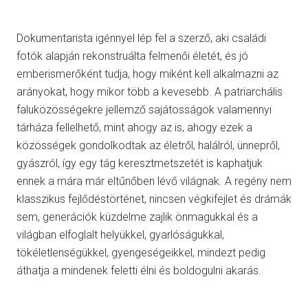
Dokumentarista igénnyel lép fel a szerző, aki családi
fotók alapján rekonstruálta felmenői életét, és jó
emberismerőként tudja, hogy miként kell alkalmazni az
arányokat, hogy mikor több a kevesebb. A patriarchális
faluközösségekre jellemző sajátosságok valamennyi
tárháza fellelhető, mint ahogy az is, ahogy ezek a
közösségek gondolkodtak az életről, halálról, ünnepről,
gyászról, így egy tág keresztmetszetét is kaphatjuk
ennek a mára már eltűnőben lévő világnak. A regény nem
klasszikus fejlődéstörténet, nincsen végkifejlet és drámák
sem, generációk küzdelme zajlik önmagukkal és a
világban elfoglalt helyükkel, gyarlóságukkal,
tökéletlenségükkel, gyengeségeikkel, mindezt pedig
áthatja a mindenek feletti élni és boldogulni akarás.