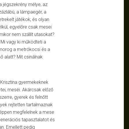
 a jégszekrény mélye, az
zázlábú, a lámpaegér, a
trekelt játékok; és olyan
élkül, egyelőre csak mesei
 mikor nem szállít utasokat?
 Mi vagy ki működteti a
morog a metrókocsi és a
ő alatt? Mit csinálnak
 Krisztina gyermekeknek
tei, meséi. Akárcsak előző
szerre, gyerek és felnőtt
yek rejtetten tartalmaznak
nképpen megfelelnek a mese
 generációs tapasztalatot és
ban. Emellett pedig