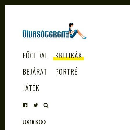
OLVASÓTEREM.COM
könyvekről könyvbarátoknak
FŐOLDAL
KRITIKÁK
– AZ EGÉSZSÉGES
OLVASÁS
BEJÁRAT
PORTRÉ
TÁMOGATÓJA
JÁTÉK
KERESÉS
LEGFRISEBB