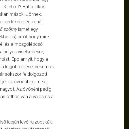
 Ki él ott? Hát a titkos
sokan mások. Jönnek,
nemzedékei még annál
vő szörny
ismét egy
ben is) arról, hogy mire
snél és a mozgólépcső
a helyes viselkedésre,
tást. Épp annyit, hogy a
z a legjobb mese, nekem ez
r sokszor feldolgozott
éjjel az óvodában, mikor
y nagyot. Az óvónéni pedig
mán otthon van a valós és a
ső lapján levő rajzocskák: