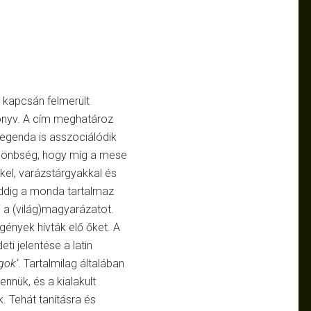
kapcsán felmerült
önyv. A cím meghatároz
egenda is asszociálódik
ülönbség, hogy míg a mese
kel, varázstárgyakkal és
 addig a monda tartalmaz
i a (világ)magyarázatot.
gények hívták elő őket. A
ti jelentése a latin
gok’
. Tartalmilag általában
nnük, és a kialakult
. Tehát tanításra és