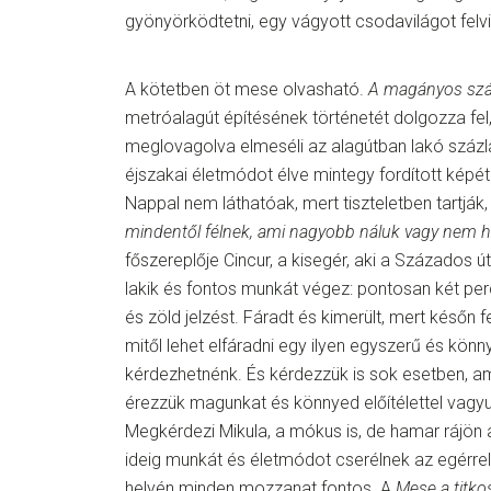
gyönyörködtetni, egy vágyott csodavilágot felvil
A kötetben öt mese olvasható.
A magányos szá
metróalagút építésének történetét dolgozza fel,
meglovagolva elmeséli az alagútban lakó százlá
éjszakai életmódot élve mintegy fordított képé
Nappal nem láthatóak, mert tiszteletben tartják
mindentől félnek, ami nagyobb náluk vagy nem ha
főszereplője Cincur, a kisegér, aki a Százados 
lakik és fontos munkát végez: pontosan két per
és zöld jelzést. Fáradt és kimerült, mert későn 
mitől lehet elfáradni egy ilyen egyszerű és kön
kérdezhetnénk. És kérdezzük is sok esetben, a
érezzük magunkat és könnyed előítélettel vagy
Megkérdezi Mikula, a mókus is, de hamar rájön a
ideig munkát és életmódot cserélnek az egérrel
helyén minden mozzanat fontos. A
Mese a titko