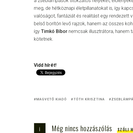
a zseblámpások titokzatos helyeket, élőlényeket
meg, de hétköznapi életpillanatokat is, így ka
valóságot, fantáziát és realitást egy rendezett
belső borítón levő rajzok, hanem az összes ko
így
Timkó Bíbor
nemcsak illusztrátora, hanem tá
kötetnek.
Vidd hírét!
MAGVETŐ KIADÓ
TÓTH KRISZTINA
ZSEBLÁMPÁ
Még nincs hozzászólás
i
SZÓLJ 