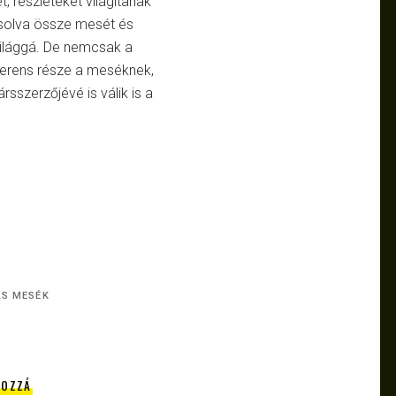
, részleteket világítanak
pcsolva össze mesét és
 világgá. De nemcsak a
herens része a meséknek,
rsszerzőjévé is válik is a
S MESÉK
HOZZÁ