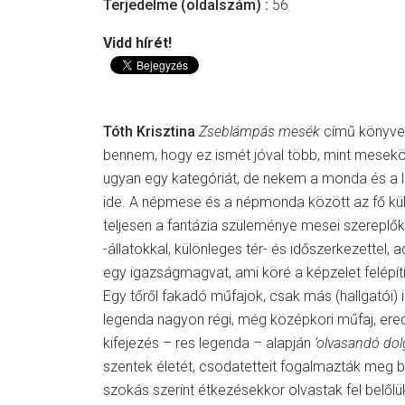
Terjedelme (oldalszám) :
56
Vidd hírét!
Tóth Krisztina
Zseblámpás mesék
című könyve 
bennem, hogy ez ismét jóval több, mint mesek
ugyan egy kategóriát, de nekem a monda és a l
ide. A népmese és a népmonda között az fő k
teljesen a fantázia szüleménye mesei szereplők
-állatokkal, különleges tér- és időszerkezettel,
egy igazságmagvat, ami köré a képzelet felépít
Egy tőről fakadó műfajok, csak más (hallgatói) i
legenda nagyon régi, még középkori műfaj, erede
kifejezés – res legenda – alapján
’olvasandó dol
szentek életét, csodatetteit fogalmazták meg be
szokás szerint étkezésekkor olvastak fel belőlük