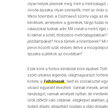
olyan helyek jelennek meg, mint a metróalagút,
óvoda éjszaka; olyan szereplők, mint az óriás s
titkos hóember, a Csizmaevő szörny vagy az éle
kérdések, amelyekre a gyerekek, tárgyi tudás n
válaszokat tudnak adni: Mit csinál a metró éjjel,
Ki lakhat a sötét, titokzatos metróalagutakban?
jelzőlámpákat? Hová tűnnek a hóemberek? Mi 
peron közötti szűk résben, illetve a mozgólépcs
éjszaka a játékok az óvodában?
Ezek köré a fontos kérdések köré épülnek Tóth
szóló urbánus legendái, világmagyarázó történe
kötete, a
Felhőmesék
, tanít és szórakoztat egy
olvasó egyaránt élvezheti. Vannak mesék, amel
tanulságot, vannak amelyek nyíltan, de minde
örök időktől való céljának: világképet alakítani,
tudást átadni, eligazítást nyújtani a világ dolgai