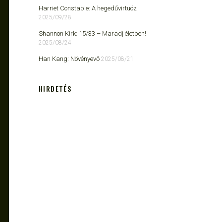
Harriet Constable: A hegedűvirtuóz
2025/09/28
Shannon Kirk: 15/33 ​– Maradj életben!
2025/08/24
Han Kang: Növényevő
2025/08/21
HIRDETÉS