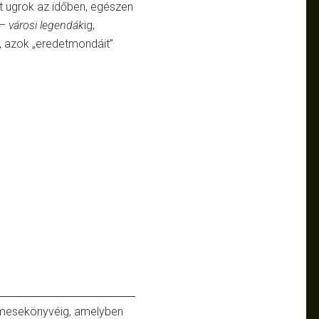
t ugrok az időben, egészen
– városi legendák
ig,
, azok „eredetmondáit”
a mesekönyvéig, amelyben