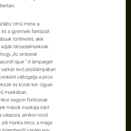
lantani.
zlábú
című mese a
 és a gyermeki fantáziát
búak történetét, akik
t adják társadalmunknak.
, hogy
„Az emberek
sonlít rájuk.”
A lámpaegér
út sarkán levő jelzőlámpában
cenként váltogatja a piros
fekszik és korán kel. Ugyan
nyű munkában,
mikor nagyon fontosnak
unk mások munkája iránt.
 válaszra, amikor rövid
: piti munka nincs, a maga
s hóemberről
szintén egy