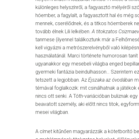
különleges helyszínről, a fagyasztó mélyéről szól.
hóember, a fagylalt, a fagyasztott hal és még 
mennek, cserélődnek, és a titkos hóemberek 
tovább élnek Lili lelkében.
A titokzatos Csizmae
tanmese (ilyennel találkoztunk már a Felhőmesék
kell vigyázni a metrószerelvényből való kilépé
használatánál. Marci története humorosan tanít 
ugyanakkor egy mesebeli világba enged bepillan
gyermeki fantázia beindulhasson… Szerintem e
tetszett a legjobban. Az
Éjszaka az óvodában
má
témával foglalkozik: mit csinálhatnak a játékok 
nincs ott senki. A Tóth-variációban buliznak eg
beavatott személy, aki előtt nincs titok, egyfor
mesei világban.
A címet kitűnően magyarázzák a kötetborító bel