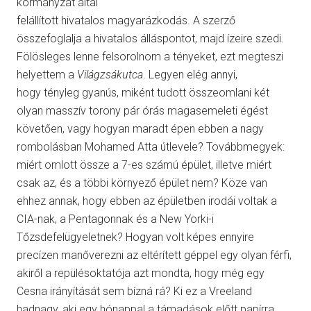
kormányzat által
felállított hivatalos magyarázkodás. A szerző
összefoglalja a hivatalos álláspontot, majd ízeire szedi.
Fölösleges lenne felsorolnom a tényeket, ezt megteszi
helyettem a
Világzsákutca
. Legyen elég annyi,
hogy tényleg gyanús, miként tudott összeomlani két
olyan masszív torony pár órás magasemeleti égést
követően, vagy hogyan maradt épen ebben a nagy
rombolásban Mohamed Atta útlevele? Továbbmegyek:
miért omlott össze a 7-es számú épület, illetve miért
csak az, és a többi környező épület nem? Köze van
ehhez annak, hogy ebben az épületben irodái voltak a
CIA-nak, a Pentagonnak és a New Yorki-i
Tőzsdefelügyeletnek? Hogyan volt képes ennyire
precízen manőverezni az eltérített géppel egy olyan férfi,
akiről a repülésoktatója azt mondta, hogy még egy
Cesna irányítását sem bízná rá? Ki ez a Vreeland
hadnagy, aki egy hónappal a támadások előtt papírra