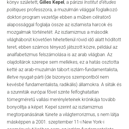
könyv született,
Gilles Kepel
, a párizsi
Institut d’études
politiques
professzora, a muzulmán világgal foglalkozó
doktori program vezetője ebben a műben célratörő
alapossággal foglalja össze az iszlamista harcok és
mozgalmak történetét. Az iszlamizmus a második
világháborút követően hihetetlenül rövid idő alatt hódított
teret; ebben számos tényező játszott közre, például az
analfabetizmus felszámolása is az arab világban. Az
olajdollárok szerepe sem mellékes, ez a hatás osztotta
ketté az arab-muzulmán tábort iszlám-fundamentalista,
illetve nyugat-párti (de bizonyos szempontból nem
kevésbé fundamentalista, radikális) államokra. A síiták és
a szunniták európai fővel szinte felfoghatatlan
tömegméretű vallási merényleteinek krónikája tovább
bonyolítja a képet. Kepel szerint az iszlamizmus
megtorpanásának tünete a világterrorizmus, s nem látja
másképpen a 2001. szeptember 11-i New York-i