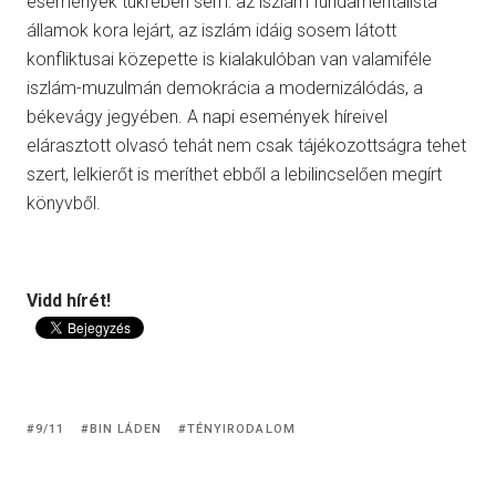
események tükrében sem: az iszlám fundamentalista
államok kora lejárt, az iszlám idáig sosem látott
konfliktusai közepette is kialakulóban van valamiféle
iszlám-muzulmán demokrácia a modernizálódás, a
békevágy jegyében. A napi események híreivel
elárasztott olvasó tehát nem csak tájékozottságra tehet
szert, lelkierőt is meríthet ebből a lebilincselően megírt
könyvből.
Vidd hírét!
9/11
BIN LÁDEN
TÉNYIRODALOM