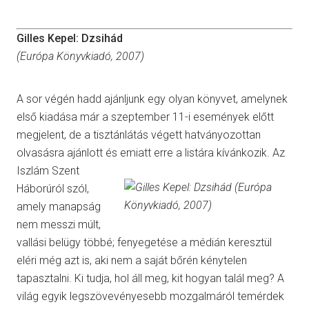
Gilles Kepel: Dzsihád
(Európa Könyvkiadó, 2007)
A sor végén hadd ajánljunk egy olyan könyvet, amelynek
első kiadása már a szeptember 11-i események előtt
megjelent, de a tisztánlátás végett hatványozottan
olvasásra ajánlott és emiatt erre a listára kívánkozik. Az
Iszlám
Szent
Háborúról szól,
amely manapság
nem messzi múlt,
vallási belügy többé; fenyegetése a médián keresztül
eléri még azt is, aki nem a saját bőrén kénytelen
tapasztalni. Ki tudja, hol áll meg, kit hogyan talál meg? A
világ egyik legszövevényesebb mozgalmáról temérdek