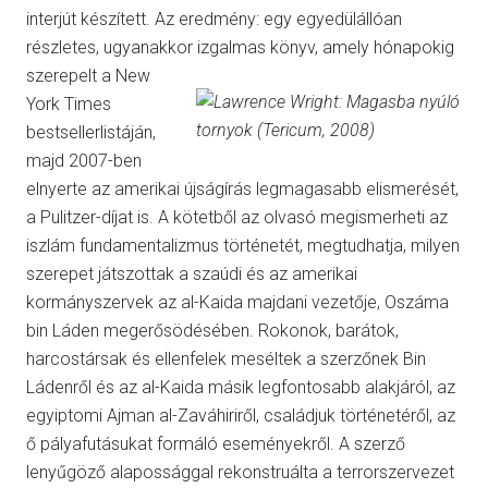
interjút készített. Az eredmény: egy egyedülállóan
részletes, ugyanakkor izgalmas könyv, amely hónapokig
szerepelt a
New
York Times
bestsellerlistáján,
majd 2007-ben
elnyerte az amerikai újságírás legmagasabb elismerését,
a Pulitzer-díjat is. A kötetből az olvasó megismerheti az
iszlám fundamentalizmus történetét, megtudhatja, milyen
szerepet játszottak a szaúdi és az amerikai
kormányszervek az al-Kaida majdani vezetője, Oszáma
bin Láden megerősödésében. Rokonok, barátok,
harcostársak és ellenfelek meséltek a szerzőnek Bin
Ládenről és az al-Kaida másik legfontosabb alakjáról, az
egyiptomi Ajman al-Zaváhiriről, családjuk történetéről, az
ő pályafutásukat formáló eseményekről. A szerző
lenyűgöző alapossággal rekonstruálta a terrorszervezet