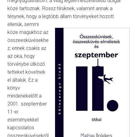
megnyugtathatom: a világ legtermészetesebb dolgai
közé tartoznak. Rossz hírüknek, valamint annak a
ténynek, hogy a legtöbb állam törvényeket hozott
ellenük,
semmi
köze magukhoz az
összeesküvésekhe
z; ennek csakis az
az oka, hogy
törvénybe ütköző
tetteket követnek
el általuk. Ez a
könyv
mindenekelőtt a
2001. szeptember
11-ei
eseményekkel
kapcsolatos
összeesküvésekről