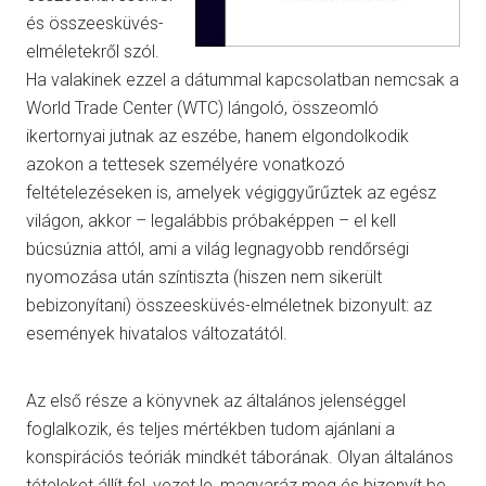
és összeesküvés-
elméletekről szól.
Ha valakinek ezzel a dátummal kapcsolatban nemcsak a
World Trade Center (WTC) lángoló, összeomló
ikertornyai jutnak az eszébe, hanem elgondolkodik
azokon a tettesek személyére vonatkozó
feltételezéseken is, amelyek végiggyűrűztek az egész
világon, akkor – legalábbis próbaképpen – el kell
búcsúznia attól, ami a világ legnagyobb rendőrségi
nyomozása után színtiszta (hiszen nem sikerült
bebizonyítani) összeesküvés-elméletnek bizonyult: az
események hivatalos változatától.
Az első része a könyvnek az általános jelenséggel
foglalkozik, és teljes mértékben tudom ajánlani a
konspirációs teóriák mindkét táborának. Olyan általános
tételeket állít fel, vezet le, magyaráz meg és bizonyít be,