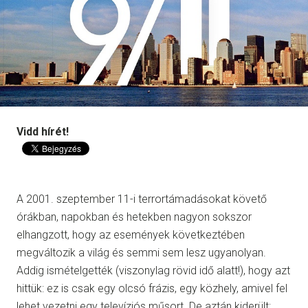
Vidd hírét!
A 2001. szeptember 11-i terrortámadásokat követő
órákban, napokban és hetekben nagyon sokszor
elhangzott, hogy az események következtében
megváltozik a világ és semmi sem lesz ugyanolyan.
Addig ismételgették (viszonylag rövid idő alatt!), hogy azt
hittük: ez is csak egy olcsó frázis, egy közhely, amivel fel
lehet vezetni egy televíziós műsort. De aztán kiderült: