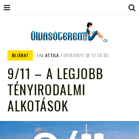
OLVASÓTEREM.COM – AZ
könyvekről könyvbarátoknak
BEJÁRAT
Írta
ATTILA
2018/09/11
12:36 DU.
EGÉSZSÉGES OLVASÁS
9/11 – A LEGJOBB
TÁMOGATÓJA
TÉNYIRODALMI
ALKOTÁSOK