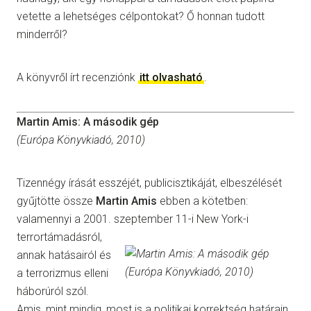
vetette a lehetséges célpontokat? Ő honnan tudott
minderről?
A könyvről írt recenziónk
itt olvasható
.
Martin Amis: A második gép
(Európa Könyvkiadó, 2010)
Tizennégy írását esszéjét, publicisztikáját, elbeszélését
gyűjtötte össze
Martin Amis
ebben a kötetben:
valamennyi a 2001. szeptember 11-i
New York-i
terrortámadásról,
annak hatásairól és
a terrorizmus elleni
háborúról szól.
Amis, mint mindig, most is a politikai korrektség határain