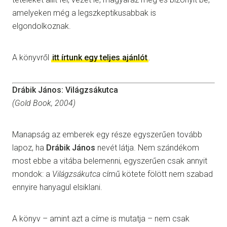
amelyeken még a legszkeptikusabbak is
elgondolkoznak.
A könyvről
itt írtunk egy teljes ajánlót
.
Drábik János: Világzsákutca
(Gold Book, 2004)
Manapság az emberek egy része egyszerűen tovább
lapoz, ha
Drábik János
nevét látja. Nem szándékom
most ebbe a vitába belemenni, egyszerűen csak annyit
mondok: a
Világzsákutca
című kötete fölött nem szabad
ennyire hanyagul elsiklani.
A könyv – amint azt a címe is mutatja – nem csak