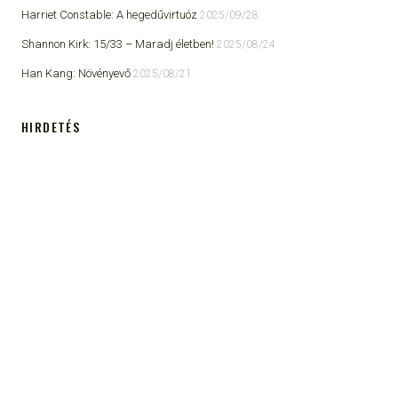
Harriet Constable: A hegedűvirtuóz
2025/09/28
Shannon Kirk: 15/33 ​– Maradj életben!
2025/08/24
Han Kang: Növényevő
2025/08/21
HIRDETÉS