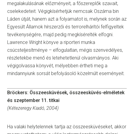
megalakulásának előzményeit, a főszereplők szavait,
cselekedeteit. Végigkísérhetjük nemcsak Oszáma bin
Láden útját, hanem azt a folyamatot is, melynek során az
Egyesült Államok hírszerzői és terrorelhárítói felfigyeltek
tevékenységére, majd pedig megkísérelték elfogni.
Lawrence Wright könyve a riporteri munka
csúcsteljesítménye – elfogulatlan, mégis szenvedélyes,
részletekbe menő és letehetetlenül olvasmányos. Aki
végigolvassa könyvét, mélyebben értheti meg a
mindannyiunk sorsát befolyásoló közelmúlt eseményeit.
Bröckers: Összeesküvések, összeesküvés-elméletek
és szeptember 11. titkai
(Kétezeregy Kiadó, 2004)
Ha valaki helytelennek tartja az összeesküvéseket, akkor