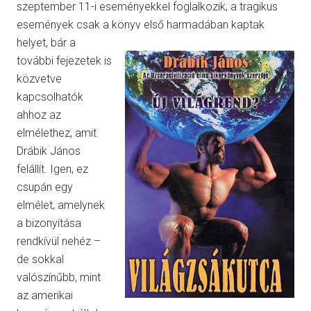
szeptember 11-i eseményekkel foglalkozik, a tragikus
események csak a könyv első harmadában kaptak
helyet, bár a
további fejezetek is
közvetve
kapcsolhatók
ahhoz az
elmélethez, amit
Drábik János
felállít. Igen, ez
csupán egy
elmélet, amelynek
a bizonyítása
rendkívül nehéz –
de sokkal
valószínűbb, mint
az amerikai