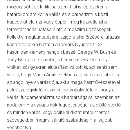
mozog, sőt sok kritikusa szerint túl is lép ezeken a
határokon: amikor a vallás és a barbarizmus közti
kapcsolat elemzi, vagy éppen, még közvetlenül a
terrortámadás hatása alatt, a moszlim közösségek
kollektív megbüntetésére, szigorú ellenőrzésére, utazási
korlátozásokra biztatja a liberális Nyugatot. De
hasonlóan kemény hangon beszél George W. Bush és
Tony Blair politikájáról is; s bár véleménye komoly
vitákat, sőt gyakran elutasítást váltott ki, azt senki sem
vitatja, hogy Martin Amis ezekben a politikai írásaiban is
az angol nyelv varázslója, aki a maga írásművészetével
példázza egyik fő s szintén provokatív tételét, hogy a
vallási fundamentalizmusok barbárságával szemben az
irodalom – a nyugati írók függetlensége, az előítéletektől
és minden vallási vagy politikai diktátumtól mentes
szövegekben megnyilvánuló szabadság – a legjobb
védőbástya.