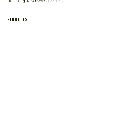
Han Kang: Növényevő
2025/08/21
HIRDETÉS