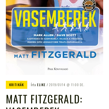
KRITIKÁK
Írta
ELIKE
2019/01/14
11:00 DE.
MATT FITZGERALD: