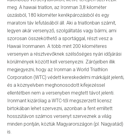
meg. A hawaii triatlon, az Ironman 3,8 kilométer
úszásból, 180 kilométer kerékpározásból és egy
maratoni táv lefutásából áll. Aki a triatlonban számít,
legyen akár versenyző, szolgáltatás vagy bármi, ami
szorosan összeköthető a sportággal, részt vesz a
Hawaii Ironmanen. A több mint 200 kilométeres
versenyen a résztvevőknek szélsőséges nyári időjárási
körülmények között kell versenyezni. Zárójelben illik
megjegyezni, hogy az Ironman a World Triathlon
Corporation (WTC) védett kereskedelmi márkáját jelenti,
és a köznyelvben meghonosodott kifejezéssel
ellentétben nem a versenyben megtett távot jelenti.
Ironmant kizárólag a WTC-től megszerzett licensz
birtokában lehet szervezni, azonban a fent említett
hosszútávon számos versenyt szerveznek a világ
minden pontján, köztük Magyarországon (pl. Nagyatád)
is.