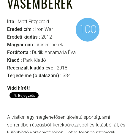
VASEMBEREK
Írta :
Matt Fitzgerald
100
Eredeti cím :
Iron War
Eredeti kiadás :
2012
Magyar cím :
Vasemberek
Fordította :
Dudik Annamária Éva
Kiadó :
Park Kiadó
Recenzált kiadás éve :
2018
Terjedelme (oldalszám) :
384
Vidd hírét!
A triatlon egy meglehetősen újkeletű sportág, ami
sorrendben úszásból, kerékpározásból és futásból áll, és
különböző versenytávokon, illetve terepen szervezik