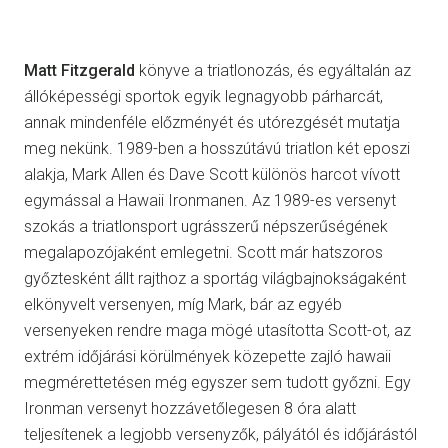
Matt Fitzgerald
könyve a triatlonozás, és egyáltalán az
állóképességi sportok egyik legnagyobb párharcát,
annak mindenféle előzményét és utórezgését mutatja
meg nekünk. 1989-ben a hosszútávú triatlon két eposzi
alakja, Mark Allen és Dave Scott különös harcot vívott
egymással a Hawaii Ironmanen. Az 1989-es versenyt
szokás a triatlonsport ugrásszerű népszerűségének
megalapozójaként emlegetni. Scott már hatszoros
győztesként állt rajthoz a sportág világbajnokságaként
elkönyvelt versenyen, míg Mark, bár az egyéb
versenyeken rendre maga mögé utasította Scott-ot, az
extrém időjárási körülmények közepette zajló hawaii
megmérettetésen még egyszer sem tudott győzni. Egy
Ironman versenyt hozzávetőlegesen 8 óra alatt
teljesítenek a legjobb versenyzők, pályától és időjárástól