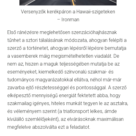
Versenyzők kerékpáron a Hawaii-szigeteken
– Ironman
Első ránézésre meglehetősen szenzációhajhásznak
tűnhet a sztori tálalásának módozata, ahogyan felépíti a
szerző a történetet, ahogyan lépésről lépésre bemutatja
a vasemberek máig megismételhetetlen viadalát. De
nem az, hiszen a maguk teljességében mutatja be az
eseményeket, kiemelkedő színvonalú szakmai- és
tudományos magyarázatokkal ellátva, néhol már-már
zavarba ejtő részletességgel és pontossággal. A szerző
elképesztő mennyiségű energiát fektetett abba, hogy
szakmailag igényes, hiteles munkát tegyen le az asztalra,
és véleményem szerint (a triatlonsport lelkes, ámde
kívülálló szemlélőjeként), az elvárásoknak maximálisan
megfelelve abszolválta ezt a feladatot.