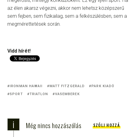
megerősíti, mintegy konklúzióként. Ez egy ilyen sport. Ha
az élen akarsz végezni, akkor nem lehetsz középszerű
sem fejben, sem fizikailag, sem a felkészülésben, sem a
megmérettetések során.
Vidd hírét!
IRONMAN HAWAII
MATT FITZGERALD
PARK KIADÓ
SPORT
TRIATLON
VASEMBEREK
i
Még nincs hozzászólás
SZÓLJ HOZZÁ