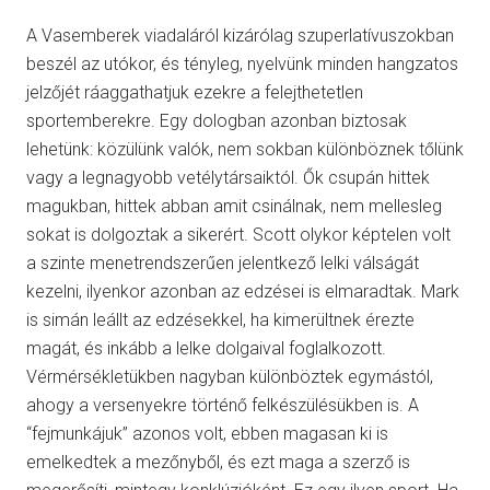
A Vasemberek viadaláról kizárólag szuperlatívuszokban
beszél az utókor, és tényleg, nyelvünk minden hangzatos
jelzőjét ráaggathatjuk ezekre a felejthetetlen
sportemberekre. Egy dologban azonban biztosak
lehetünk: közülünk valók, nem sokban különböznek tőlünk
vagy a legnagyobb vetélytársaiktól. Ők csupán hittek
magukban, hittek abban amit csinálnak, nem mellesleg
sokat is dolgoztak a sikerért. Scott olykor képtelen volt
a szinte menetrendszerűen jelentkező lelki válságát
kezelni, ilyenkor azonban az edzései is elmaradtak. Mark
is simán leállt az edzésekkel, ha kimerültnek érezte
magát, és inkább a lelke dolgaival foglalkozott.
Vérmérsékletükben nagyban különböztek egymástól,
ahogy a versenyekre történő felkészülésükben is. A
“fejmunkájuk” azonos volt, ebben magasan ki is
emelkedtek a mezőnyből, és ezt maga a szerző is