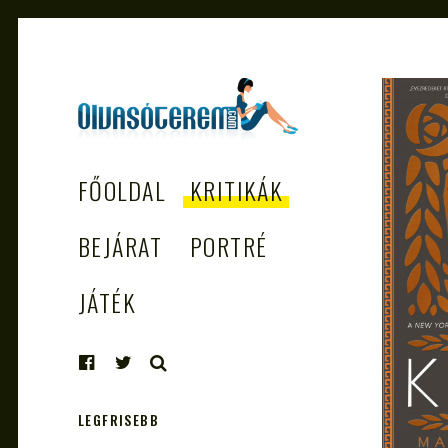
OLVASÓTEREM.COM
könyvekről könyvbarátoknak
FŐOLDAL
KRITIKÁK
– AZ EGÉSZSÉGES
OLVASÁS
BEJÁRAT
PORTRÉ
TÁMOGATÓJA
JÁTÉK
KERESÉS
LEGFRISEBB