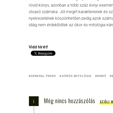
rövid könyv, azonban a több száz évnyi esemén
olvasó számára. Jól megírt karaktereinek és s
nyelvezetének köszönhetően pedig azok számára
idáig nem érdeklődtek az ókor és mitológia irán
Vidd hírét!
GENERAL PRESS
GÖRÖG MITOLÓGIA
KIRKÉ
Még nincs hozzászólás
i
SZÓLJ 