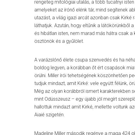
rengeteg mitológiai utalás, a több tucatnyi isten
amelyeket az írónő elénk tár, mind segítenek a
utazást, a világ igazi arcát azonban csak Kirké
láthatjuk. Azután, hogy eltűnik a látókörünkből a
és hibátlan isten, nem marad más hátra csak a k
ösztönök és a gyűlölet.
A varázslónő élete csupa szenvedés és ha néha
boldog legyen, a korábban őt ért csapások mia
örülni. Miller írói tehetségének köszönhetően pe
tudjuk mindazt, amit Kirké: vele együtt félünk, 
Még az olyan korábbról ismert karakterekben 
mint Odüsszeusz – egy újabb jól megírt szereplő 
hallottuk mindazt amit Kirké, mellette voltunk az
Aiaié szigetén.
Madeline Miller második regénye a maga 424 ol