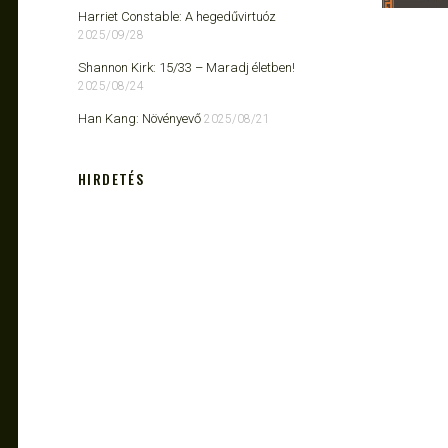
Harriet Constable: A hegedűvirtuóz
2025/09/28
Shannon Kirk: 15/33 ​– Maradj életben!
2025/08/24
Han Kang: Növényevő
2025/08/21
HIRDETÉS