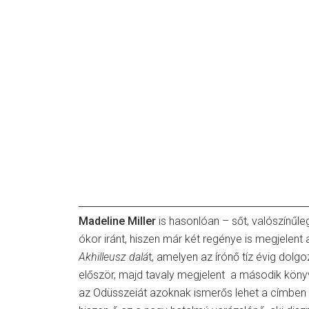
Madeline Miller
is hasonlóan – sőt, valószínűle
ókor iránt, hiszen már két regénye is megjelent 
Akhilleusz dalá
t, amelyen az írónő tíz évig dolg
először, majd tavaly megjelent a második könyv
az Odüsszeiát azoknak ismerős lehet a címben 