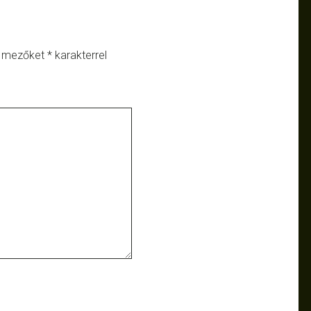
ő mezőket
*
karakterrel