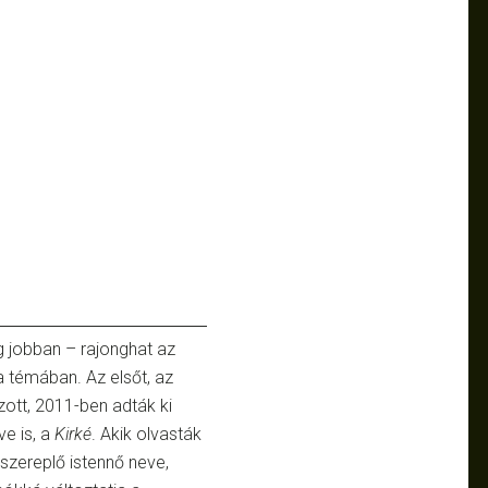
g jobban – rajonghat az
a témában. Az elsőt, az
ozott, 2011-ben adták ki
e is, a
Kirké
. Akik olvasták
szereplő istennő neve,