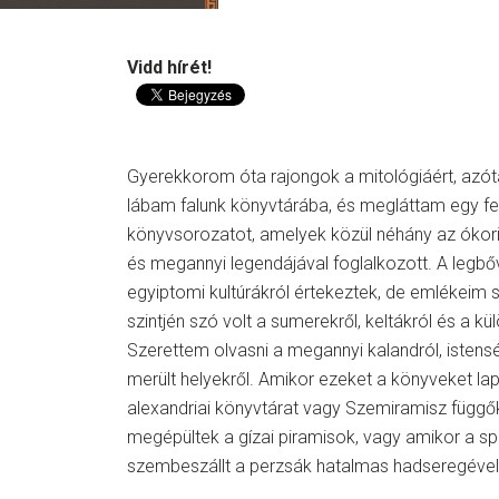
Vidd hírét!
Gyerekkorom óta rajongok a mitológiáért, azót
lábam falunk könyvtárába, és megláttam egy fe
könyvsorozatot, amelyek közül néhány az ókori 
és megannyi legendájával foglalkozott. A legb
egyiptomi kultúrákról értekeztek, de emlékeim s
szintjén szó volt a sumerekről, keltákról és a kü
Szerettem olvasni a megannyi kalandról, istens
merült helyekről. Amikor ezeket a könyveket l
alexandriai könyvtárat vagy Szemiramisz függőke
megépültek a gízai piramisok, vagy amikor a s
szembeszállt a perzsák hatalmas hadseregével