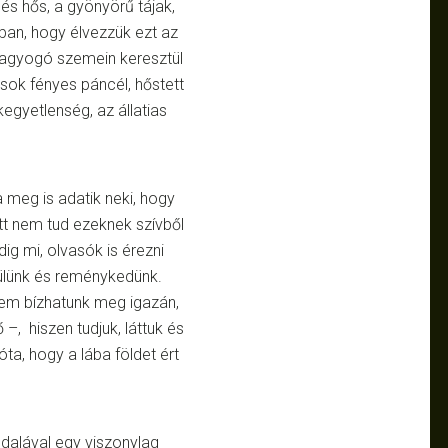
 és hős, a gyönyörű tájak,
bban, hogy élvezzük ezt az
 ragyogó szemein keresztül
 sok fényes páncél, hőstett
egyetlenség, az állatias
 meg is adatik neki, hogy
tt nem tud ezeknek szívből
dig mi, olvasók is érezni
örülünk és reménykedünk.
sem bízhatunk meg igazán,
–, hiszen tudjuk, láttuk és
óta, hogy a lába földet ért
dalával egy viszonylag