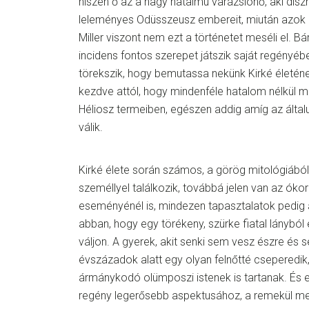
hiszen ő az a nagy hatalmú varázslónő, aki disz
leleményes Odüsszeusz embereit, miután azok k
Miller viszont nem ezt a történetet meséli el. Bá
incidens fontos szerepet játszik saját regényébe
törekszik, hogy bemutassa nekünk Kirké életén
kezdve attól, hogy mindenféle hatalom nélkül me
Héliosz termeiben, egészen addig amíg az álta
válik.
Kirké élete során számos, a görög mitológiából
személlyel találkozik, továbbá jelen van az óko
eseményénél is, mindezen tapasztalatok pedig 
abban, hogy egy törékeny, szürke fiatal lányból
váljon. A gyerek, akit senki sem vesz észre és 
évszázadok alatt egy olyan felnőtté cseperedik
ármánykodó olümposzi istenek is tartanak. És ez
regény legerősebb aspektusához, a remekül meg