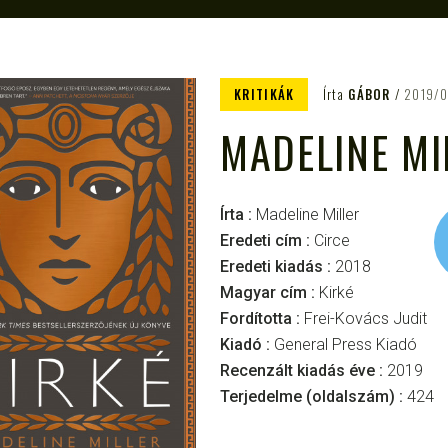
KRITIKÁK
Írta
GÁBOR
2019/0
MADELINE MI
Írta :
Madeline Miller
Eredeti cím :
Circe
Eredeti kiadás :
2018
Magyar cím :
Kirké
Fordította :
Frei-Kovács Judit
Kiadó :
General Press Kiadó
Recenzált kiadás éve :
2019
Terjedelme (oldalszám) :
424