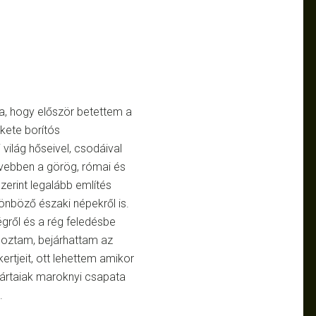
a, hogy először betettem a
kete borítós
világ hőseivel, csodáival
ővebben a görög, római és
zerint legalább említés
lönböző északi népekről is.
égről és a rég feledésbe
apoztam, bejárhattam az
rtjeit, ott lehettem amikor
pártaiak maroknyi csapata
.