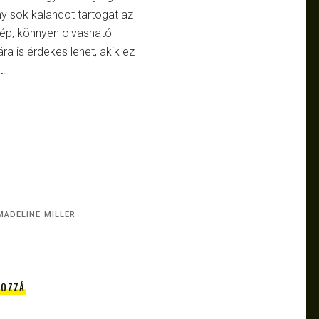
y sok kalandot tartogat az
zép, könnyen olvasható
 is érdekes lehet, akik ez
t.
MADELINE MILLER
HOZZÁ