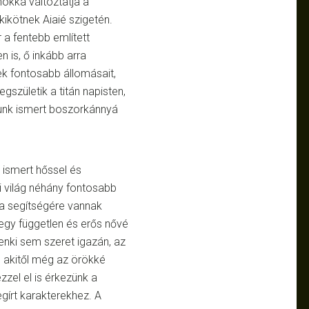
nókká változtatja a
ikötnek Aiaié szigetén.
r a fentebb említett
n is, ő inkább arra
ek fontosabb állomásait,
gszületik a titán napisten,
lunk ismert boszorkánnyá
 ismert hőssel és
ri világ néhány fontosabb
a segítségére vannak
 egy független és erős nővé
senki sem szeret igazán, az
, akitől még az örökké
zel el is érkezünk a
írt karakterekhez. A