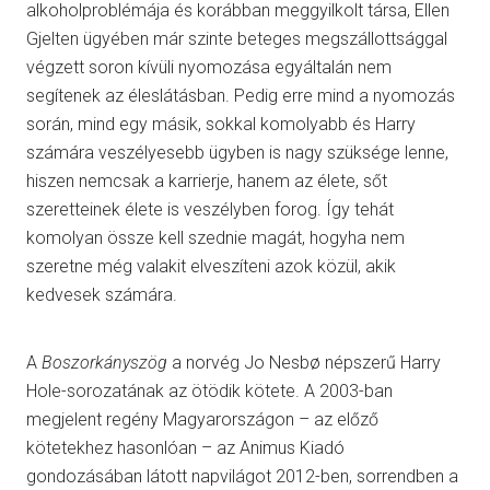
alkoholproblémája és korábban meggyilkolt társa, Ellen
Gjelten ügyében már szinte beteges megszállottsággal
végzett soron kívüli nyomozása egyáltalán nem
segítenek az éleslátásban. Pedig erre mind a nyomozás
során, mind egy másik, sokkal komolyabb és Harry
számára veszélyesebb ügyben is nagy szüksége lenne,
hiszen nemcsak a karrierje, hanem az élete, sőt
szeretteinek élete is veszélyben forog. Így tehát
komolyan össze kell szednie magát, hogyha nem
szeretne még valakit elveszíteni azok közül, akik
kedvesek számára.
A
Boszorkányszög
a norvég Jo Nesbø népszerű Harry
Hole-sorozatának az ötödik kötete. A 2003-ban
megjelent regény Magyarországon – az előző
kötetekhez hasonlóan – az Animus Kiadó
gondozásában látott napvilágot 2012-ben, sorrendben a