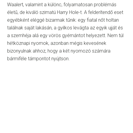
Waalert, valamint a különc, folyamatosan problémás
életű, de kiváló szimatú Harry Hole-t. A felderítendő eset
egyébként eléggé bizarrnak tűnik: egy fiatal nőt holtan
találnak saját lakásán, a gyilkos levágta az egyik ujját és
a szemhéja alá egy vörös gyémántot helyezett. Nem túl
hétköznapi nyomok, azonban mégis kevesének
bizonyulnak ahhoz, hogy a két nyomozó számára
bármiféle támpontot nyújtson.