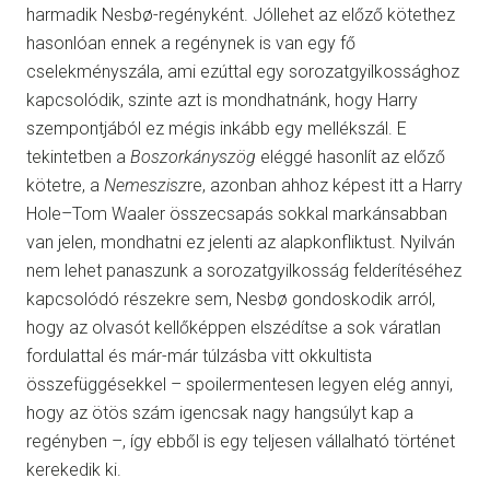
harmadik Nesbø-regényként. Jóllehet az előző kötethez
hasonlóan ennek a regénynek is van egy fő
cselekményszála, ami ezúttal egy sorozatgyilkossághoz
kapcsolódik, szinte azt is mondhatnánk, hogy Harry
szempontjából ez mégis inkább egy mellékszál. E
tekintetben a
Boszorkányszög
eléggé hasonlít az előző
kötetre, a
Nemeszisz
re, azonban ahhoz képest itt a Harry
Hole–Tom Waaler összecsapás sokkal markánsabban
van jelen, mondhatni ez jelenti az alapkonfliktust. Nyilván
nem lehet panaszunk a sorozatgyilkosság felderítéséhez
kapcsolódó részekre sem, Nesbø gondoskodik arról,
hogy az olvasót kellőképpen elszédítse a sok váratlan
fordulattal és már-már túlzásba vitt okkultista
összefüggésekkel – spoilermentesen legyen elég annyi,
hogy az ötös szám igencsak nagy hangsúlyt kap a
regényben –, így ebből is egy teljesen vállalható történet
kerekedik ki.