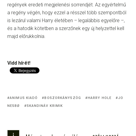
regények eredeti megjelenési sorrendjét. Az egyértelmű
a regény végén, hogy ezzel a résszel több szempontból
is lezárul valami Harry életében – legalábbis egyelőre –,
és a hatodik kötetben a szerzőnek egy új helyzettel kell
majd előrukkolnia.
Vidd hírét!
ANIMUS KIADÓ
BOSZORKÁNYSZÖG
HARRY HOLE
JO
NESBØ
SKANDINÁV KRIMIK
i