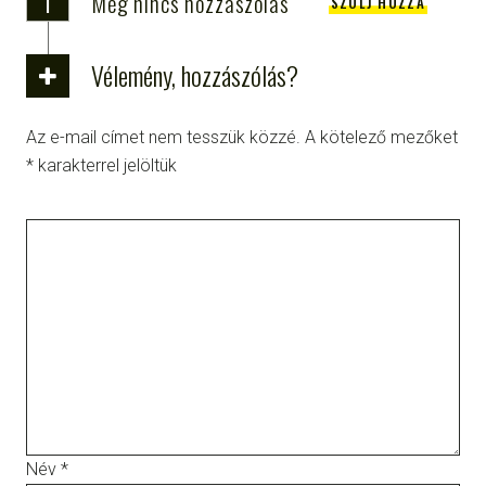
Még nincs hozzászólás
SZÓLJ HOZZÁ
Vélemény, hozzászólás?
Az e-mail címet nem tesszük közzé.
A kötelező mezőket
*
karakterrel jelöltük
Név
*