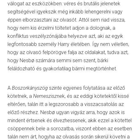
válogat az eszközökben: véres és brutális jelenetek
segítségével igyekszik még inkább lehengerelni vagy
éppen elborzasztani az olvasót. Attól sem riad vissza,
hogy nem kis érzelmi töltetet adjon a dolognak, a
konfliktus veszélyzónájába helyezve azt, aki az egyik
legfontosabb személy Harry életében. Így nem véletlen,
hogy az olvasó felpörögve falja az oldalakat, tudva azt,
hogy Nesbø számára semmi sem szent, bárki
feláldozható és gyakorlatilag bármi megtörténhet.
A
Boszorkányszög
szinte egyenes folytatása az előző
kötetnek, a
Nemeszisz
nek, és az eddigi kötetektől kissé
eltérően, talán itt a legszorosabb a visszacsatolás az
előző részhez. Nesbø ugyan vigyáz arra, hogy azok is
mindent értsenek és élvezhessenek, akik ezzel a kötettel
csöppennek bele a sorozatba, viszont ebben az esetben
talán nem árt, hogyha az olvasás során sikerül követni a