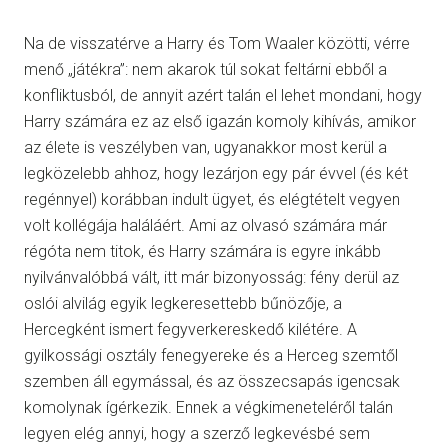
Na de visszatérve a Harry és Tom Waaler közötti, vérre
menő „játékra”: nem akarok túl sokat feltárni ebből a
konfliktusból, de annyit azért talán el lehet mondani, hogy
Harry számára ez az első igazán komoly kihívás, amikor
az élete is veszélyben van, ugyanakkor most kerül a
legközelebb ahhoz, hogy lezárjon egy pár évvel (és két
regénnyel) korábban indult ügyet, és elégtételt vegyen
volt kollégája haláláért. Ami az olvasó számára már
régóta nem titok, és Harry számára is egyre inkább
nyilvánvalóbbá vált, itt már bizonyosság: fény derül az
oslói alvilág egyik legkeresettebb bűnözője, a
Hercegként ismert fegyverkereskedő kilétére. A
gyilkossági osztály fenegyereke és a Herceg szemtől
szemben áll egymással, és az összecsapás igencsak
komolynak ígérkezik. Ennek a végkimeneteléről talán
legyen elég annyi, hogy a szerző legkevésbé sem