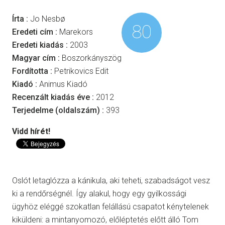
Írta :
Jo Nesbø
80
Eredeti cím :
Marekors
Eredeti kiadás :
2003
Magyar cím :
Boszorkányszög
Fordította :
Petrikovics Edit
Kiadó :
Animus Kiadó
Recenzált kiadás éve :
2012
Terjedelme (oldalszám) :
393
Vidd hírét!
Oslót letaglózza a kánikula, aki teheti, szabadságot vesz
ki a rendőrségnél. Így alakul, hogy egy gyilkossági
ügyhöz eléggé szokatlan felállású csapatot kénytelenek
kiküldeni: a mintanyomozó, előléptetés előtt álló Tom