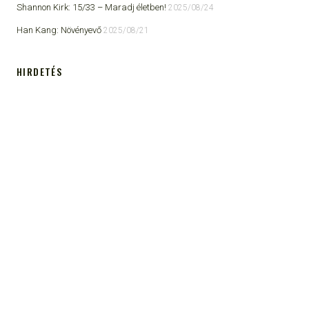
Shannon Kirk: 15/33 ​– Maradj életben!
2025/08/24
Han Kang: Növényevő
2025/08/21
HIRDETÉS