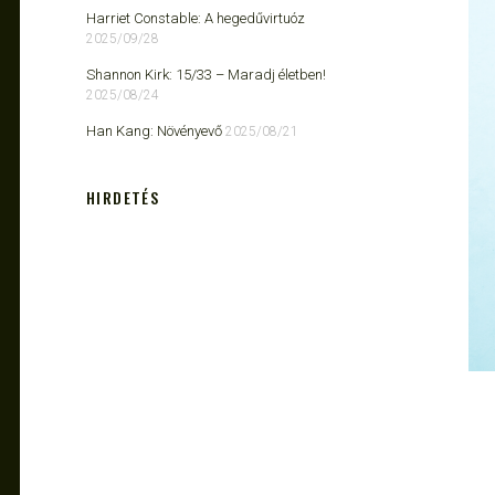
Harriet Constable: A hegedűvirtuóz
2025/09/28
Shannon Kirk: 15/33 ​– Maradj életben!
2025/08/24
Han Kang: Növényevő
2025/08/21
HIRDETÉS