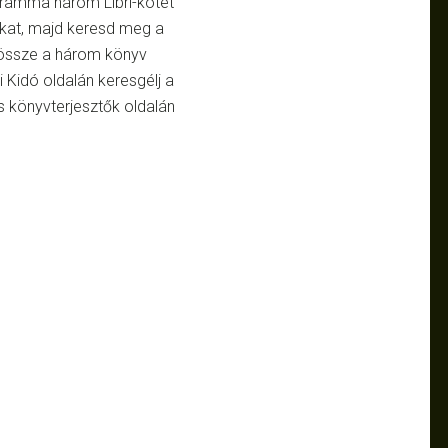
gramma három Libri-kötet
ákat, majd keresd meg a
össze a három könyv
 Kidó oldalán keresgélj a
s könyvterjesztők oldalán