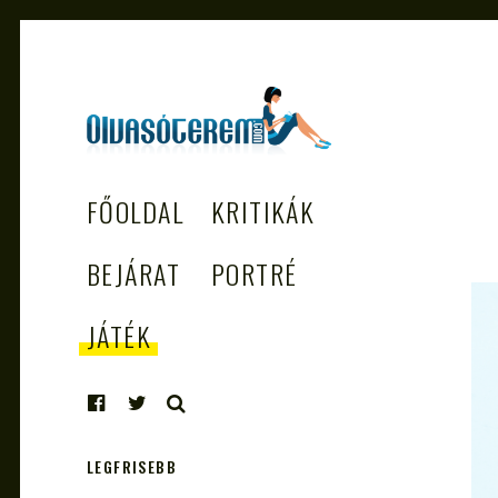
OLVASÓTEREM.COM
könyvekről könyvbarátoknak
FŐOLDAL
KRITIKÁK
– AZ EGÉSZSÉGES
OLVASÁS
BEJÁRAT
PORTRÉ
TÁMOGATÓJA
JÁTÉK
KERESÉS
LEGFRISEBB