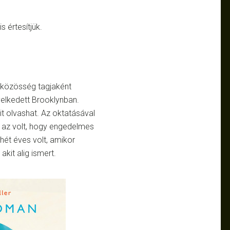
 értesítjük.
ó közösség tagjaként
elkedett Brooklynban.
mit olvashat. Az oktatásával
n az volt, hogy engedelmes
nhét éves volt, amikor
akit alig ismert.