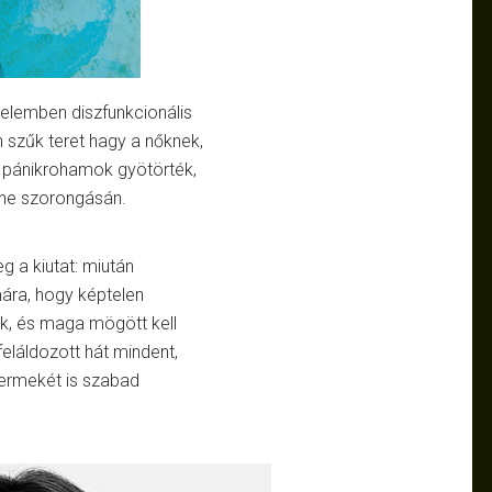
rtelemben diszfunkcionális
szűk teret hagy a nőknek,
 pánikrohamok gyötörték,
tne szorongásán.
g a kiutat: miután
mára, hogy képtelen
ak, és maga mögött kell
feláldozott hát mindent,
yermekét is szabad