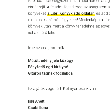
A feladat pofonegyszerű: az alábbi három ana
címét rejti. A feladat: fejtsd meg az anagramm
könyveket
a Libri Könyvkiadó oldalán
és add 
oldalainak számát. Figyelem! Mindenképp a Libri
könyvek után, mert a könyv terjedelme az egye
néha eltérő lehet.
Íme az anagrammák:
Műtött edény jele
közügy
Fényfedő
egri
királyné
Gitáros tagnak focilabda
Ez a játék véget ért. Két nyertesünk van:
Iski Anett
Csábi Ilona