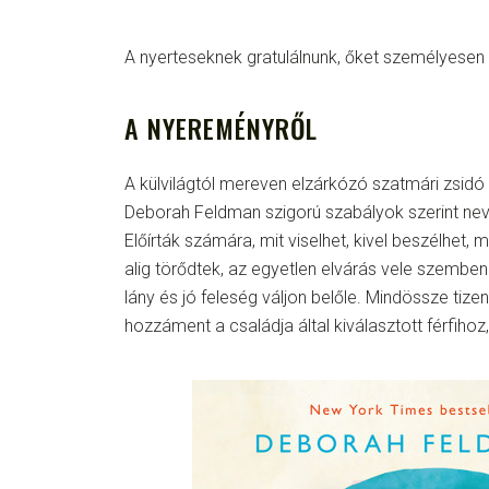
A nyerteseknek gratulálnunk, őket személyesen is
A NYEREMÉNYRŐL
A külvilágtól mereven elzárkózó szatmári zsid
Deborah Feldman szigorú szabályok szerint nev
Előírták számára, mit viselhet, kivel beszélhet, 
alig törődtek, az egyetlen elvárás vele szembe
lány és jó feleség váljon belőle. Mindössze tize
hozzáment a családja által kiválasztott férfihoz, 