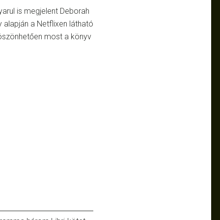
arul is megjelent Deborah
y alapján a Netflixen látható
 köszönhetően most a könyv