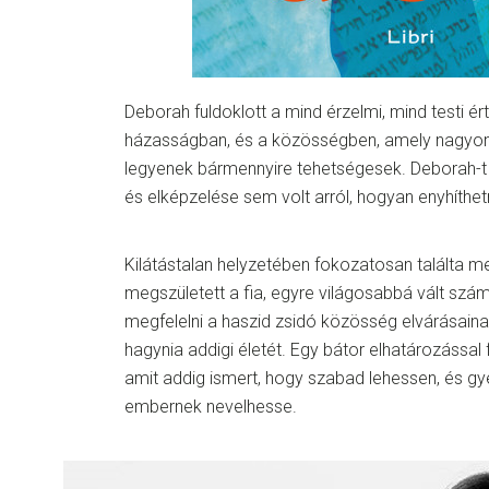
Deborah fuldoklott a mind érzelmi, mind testi é
házasságban, és a közösségben, amely nagyon 
legyenek bármennyire tehetségesek. Deborah-t
és elképzelése sem volt arról, hogyan enyhíthe
Kilátástalan helyzetében fokozatosan találta me
megszületett a fia, egyre világosabbá vált szá
megfelelni a haszid zsidó közösség elvárásain
hagynia addigi életét. Egy bátor elhatározással 
amit addig ismert, hogy szabad lehessen, és g
embernek nevelhesse.