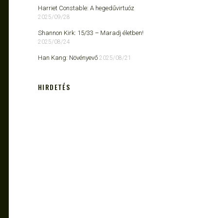
Harriet Constable: A hegedűvirtuóz
2025/09/28
Shannon Kirk: 15/33 ​– Maradj életben!
2025/08/24
Han Kang: Növényevő
2025/08/21
HIRDETÉS