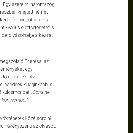
an. Egy szerelmi háromszög
részben kifejtett német
kedik fel nyugatnémet a
ikvárius élettörténetét is
e befolyásolhatja a kézirat
 megszólaló Theresa, az
 eseményeket egy
tő értelmezi. Az
ljesednek ki leginkább, s
tő kulcsmondat:
„Soha ne
e a könyvembe.”
vtörténetek közé sorolni,
l rákényszeríti az olvasót,