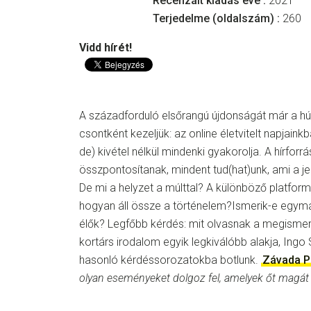
Recenzált kiadás éve :
2021
Terjedelme (oldalszám) :
260
Vidd hírét!
A századforduló elsőrangú újdonságát már a hú
csontként kezeljük: az online életvitelt napjain
de) kivétel nélkül mindenki gyakorolja. A hírfor
összpontosítanak, mindent tud(hat)unk, ami a jel
De mi a helyzet a múlttal? A különböző platfor
hogyan áll össze a történelem?Ismerik-e egym
élők? Legfőbb kérdés: mit olvasnak a megisme
kortárs irodalom egyik legkiválóbb alakja, Ingo
hasonló kérdéssorozatokba botlunk.
Závada Pá
olyan eseményeket dolgoz fel, amelyek őt magát is