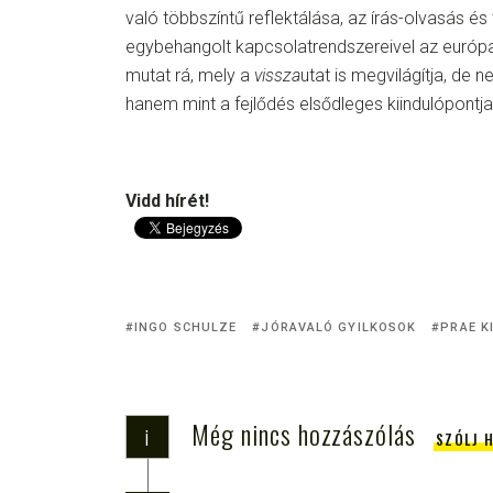
való többszíntű reflektálása, az írás-olvasás é
egybehangolt kapcsolatrendszereivel az európai
mutat rá, mely a
vissza
utat is megvilágítja, de 
hanem mint a fejlődés elsődleges kiindulópontj
Vidd hírét!
INGO SCHULZE
JÓRAVALÓ GYILKOSOK
PRAE K
Még nincs hozzászólás
i
SZÓLJ 