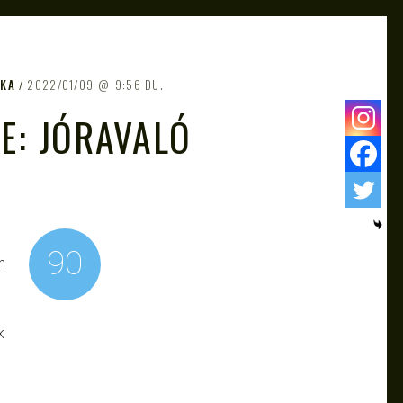
NKA
2022/01/09
9:56 DU.
E: JÓRAVALÓ
90
n
k