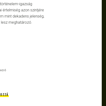
s történelem-igazság
 értelmiség azon szintjére
nem mint dekadens jelenség,
a lesz meghatározó.
IADÓ
HOZZÁ