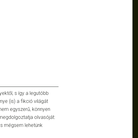
ktől, s így a legutóbb
e (is) a fikció világát
t nem egyszerű, könnyen
megdolgoztatja olvasóját:
 s mégsem lehetünk