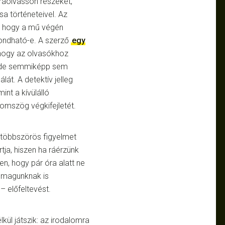
raolvasson részeket,
a történeteivel. Az
k, hogy a mű végén
ondható-e. A szerző
egy
 hogy az olvasókhoz
, de semmiképp sem
lát. A detektív jelleg
int a kívülálló
romszög végkifejletét.
 többszörös figyelmet
rtja, hiszen ha ráérzünk
n, hogy pár óra alatt ne
y magunknak is
– előfeltevést.
lkül játszik: az irodalomra