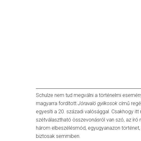
Schulze nem tud megválni a történelmi eseménye
magyarra fordított
Jóravaló gyilkosok
című regény
egyesíti a 20. századi valósággal. Csakhogy it
szétválasztható összevonásról van szó, az író 
három elbeszélésmód, egyugyanazon történet,
biztosak semmiben.