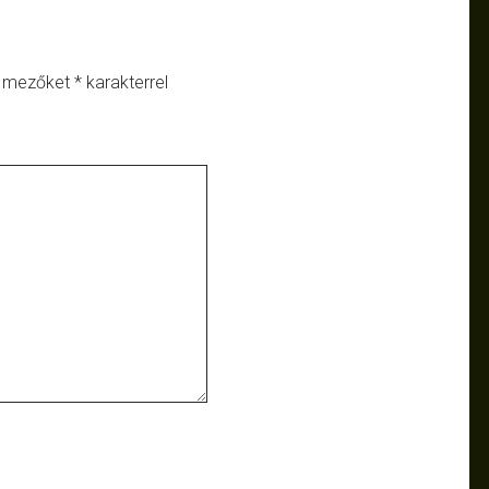
ő mezőket
*
karakterrel