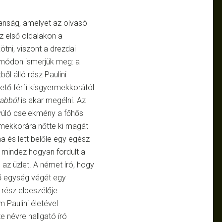
lanság, amelyet az olvasó
Az első oldalakon a
tni, viszont a drezdai
s módon ismerjük meg: a
ből álló rész Paulini
lető férfi kisgyermekkorától
abból
is akar megélni. Az
yúló cselekmény a főhős
, mekkorára nőtte ki magát
a és lett belőle egy egész
s mindez hogyan fordult a
 az üzlet. A német író, hogy
ső egység végét egy
rész elbeszélője
 Paulini életével
e névre hallgató író