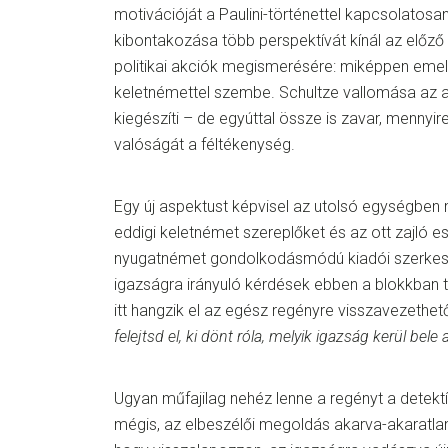
motivációját a Paulini-történettel kapcsolatos
kibontakozása több perspektívát kínál az előző 
politikai akciók megismerésére: miképpen emel
keletnémettel szembe. Schultze vallomása az ant
kiegészíti – de egyúttal össze is zavar, mennyir
valóságát a féltékenység.
Egy új aspektust képvisel az utolsó egységben
eddigi keletnémet szereplőket és az ott zajló
nyugatnémet gondolkodásmódú kiadói szerkesz
igazságra irányuló kérdések ebben a blokkban te
itt hangzik el az egész regényre visszavezethe
felejtsd el, ki dönt róla, melyik igazság kerül bel
Ugyan műfajilag nehéz lenne a regényt a detektí
mégis, az elbeszélői megoldás akarva-akaratlanu