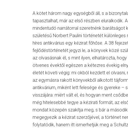
A kötet három nagy egységből áll, s a bizonyta
tapasztalhat, már az első részben eluralkodik. 
mindentudó narrátorral szeretnénk barátságot kö
születésű Norbert Paulini történetét különlege
híres antikvárius egy kézirat főhőse. A 38 fejezet
fejlődéstörténetét jegyzi le, a könyvek közé szü
az olvasásnak él, s mint ilyen, elhatározta, hogy
ötvenes évektől egészen a kétezres évekig eln
életét követi végig: mi okból kezdett el olvasni
az egymásra rakott könyvekből alkotott tájform
antikvárium, miként lett felesége és gyereke – 
visszájára: miért vált el, és hogyan ment csődbe
még hitelesebbé tegye a kézirati formát, az el
mondat közepén szakítja meg, s bár a második 
megegyezik a kézirat szerzőjével, a történet nem
folytatódik, hanem itt ismerhetjük meg a Schultz