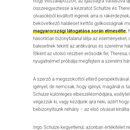
hogy visszalapozzon, az igazságra vadászva új
összeegyeztesse a kéziratot Schultze és Theres
olvasókból kiváltott ingerek arra is rákérdezne
bekövetkező haláleset kettős gyilkosságnak m
magyarországi látogatása során elmesélte
,
hasonlóan bizonytalanul látja az eseményeket
balesetnek tekinti az antikvárius és szerelme halá
főként az utolsó részben erősödik fel, Theresa, m
nyugatnémet próbálja megfejteni a szerelmi há
A szerző a megszokottól eltérő perspektíváival
igényel, de nemcsak, hogy igényli, magánál is ta
Schulze különleges elbeszélésmódjára, esélytele
végezzük ki, vagy kezdjünk újra neki, azért hog
bebizonyítsunk néhány – az első olvasat kínálta 
Ingo Schulze kegyetlenül, azonban értékítélet né