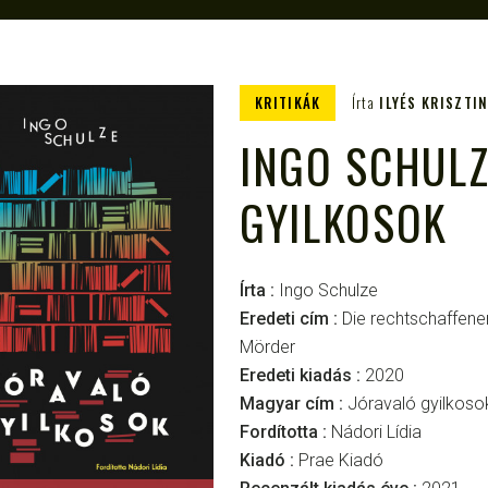
KRITIKÁK
Írta
ILYÉS KRISZTI
INGO SCHULZ
GYILKOSOK
Írta :
Ingo Schulze
Eredeti cím :
Die rechtschaffene
Mörder
Eredeti kiadás :
2020
Magyar cím :
Jóravaló gyilkoso
Fordította :
Nádori Lídia
Kiadó :
Prae Kiadó