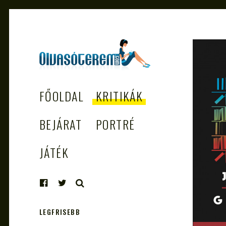
OLVASÓTEREM.COM
könyvekről könyvbarátoknak
FŐOLDAL
KRITIKÁK
– AZ EGÉSZSÉGES
OLVASÁS
BEJÁRAT
PORTRÉ
TÁMOGATÓJA
JÁTÉK
KERESÉS
LEGFRISEBB