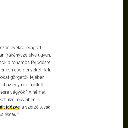
szas évekre lerágott
kban (rákényszerülve ugyan,
rások a rohamos fejlődésre
enkori eseményeket illeti.
mokat görgetők fejében
ást az egymás mellett
résre vágyók? A német
 Schulze műveiben is
lt idézve
a szerző
„csak
 érintik.”