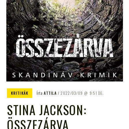
KRITIKÁK
Írta
ATTILA
2022/03/09
9:51 DE.
STINA JACKSON:
ÖSSZEZÁRVA