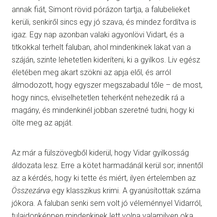
annak fiát, Simont rövid pórázon tartja, a falubelieket
kerüli, senkiről sincs egy jó szava, és mindez fordítva is
igaz. Egy nap azonban valaki agyonlövi Vidart, és a
titkokkal terhelt faluban, ahol mindenkinek lakat van a
száján, szinte lehetetlen kideríteni, ki a gyilkos. Liv egész
életében meg akart szökni az apja elől, és arról
álmodozott, hogy egyszer megszabadul tőle – de most,
hogy nincs, elviselhetetlen teherként nehezedik rá a
magány, és mindenkinél jobban szeretné tudni, hogy ki
ölte meg az apját.
Az már a fülszövegből kiderül, hogy Vidar gyilkosság
áldozata lesz. Erre a kötet harmadánál kerül sor; innentől
az a kérdés, hogy ki tette és miért, ilyen értelemben az
Összezárva
egy klasszikus krimi. A gyanúsítottak száma
jókora. A faluban senki sem volt jó véleménnyel Vidarról,
tulajdonképpen mindenkinek lett volna valamilyen oka