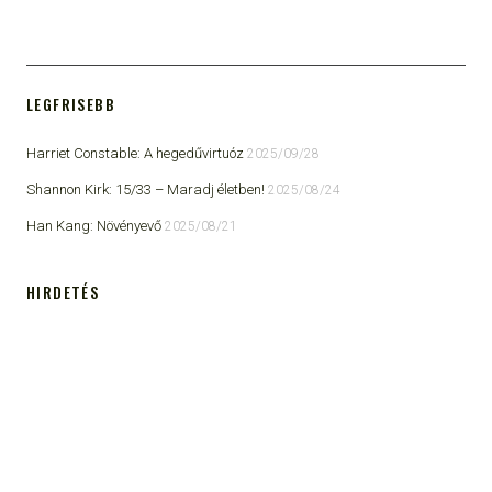
LEGFRISEBB
Harriet Constable: A hegedűvirtuóz
2025/09/28
Shannon Kirk: 15/33 ​– Maradj életben!
2025/08/24
Han Kang: Növényevő
2025/08/21
HIRDETÉS