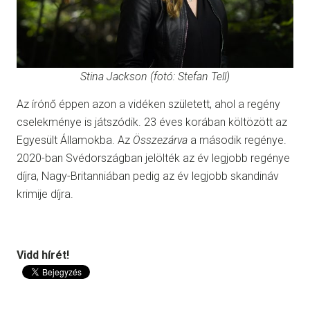
Stina Jackson (fotó: Stefan Tell)
Az írónő éppen azon a vidéken született, ahol a regény
cselekménye is játszódik. 23 éves korában költözött az
Egyesült Államokba. Az
Összezárva
a második regénye.
2020-ban Svédországban jelölték az év legjobb regénye
díjra, Nagy-Britanniában pedig az év legjobb skandináv
krimije díjra.
Vidd hírét!