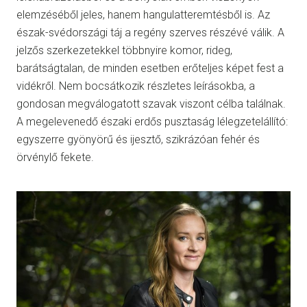
elemzéséből jeles, hanem hangulatteremtésből is. Az
észak-svédországi táj a regény szerves részévé válik. A
jelzős szerkezetekkel többnyire komor, rideg,
barátságtalan, de minden esetben erőteljes képet fest a
vidékről. Nem bocsátkozik részletes leírásokba, a
gondosan megválogatott szavak viszont célba találnak.
A megelevenedő északi erdős pusztaság lélegzetelállító:
egyszerre gyönyörű és ijesztő, szikrázóan fehér és
örvénylő fekete.