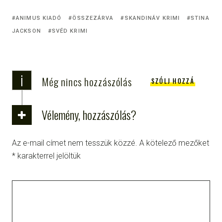
ANIMUS KIADÓ
ÖSSZEZÁRVA
SKANDINÁV KRIMI
STINA
JACKSON
SVÉD KRIMI
i
Még nincs hozzászólás
SZÓLJ HOZZÁ
Vélemény, hozzászólás?
Az e-mail címet nem tesszük közzé.
A kötelező mezőket
*
karakterrel jelöltük