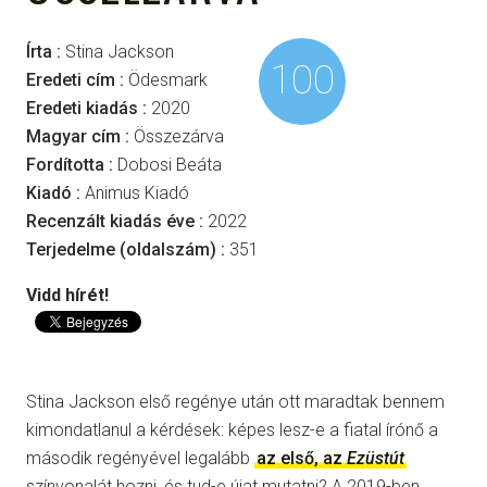
Írta :
Stina Jackson
100
Eredeti cím :
Ödesmark
Eredeti kiadás :
2020
Magyar cím :
Összezárva
Fordította :
Dobosi Beáta
Kiadó :
Animus Kiadó
Recenzált kiadás éve :
2022
Terjedelme (oldalszám) :
351
Vidd hírét!
Stina Jackson első regénye után ott maradtak bennem
kimondatlanul a kérdések: képes lesz-e a fiatal írónő a
második regényével legalább
az első, az
Ezüstút
színvonalát hozni, és tud-e újat mutatni? A 2019-ben