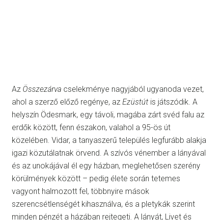
Az
Összezárva
cselekménye nagyjából ugyanoda vezet,
ahol a szerző előző regénye, az
Ezüstút
is játszódik. A
helyszín Ödesmark, egy távoli, magába zárt svéd falu az
erdők között, fenn északon, valahol a 95-ös út
közelében. Vidar, a tanyaszerű település legfurább alakja
igazi közutálatnak örvend. A szívós vénember a lányával
és az unokájával él egy házban, meglehetősen szerény
körülmények között – pedig élete során tetemes
vagyont halmozott fel, többnyire mások
szerencsétlenségét kihasználva, és a pletykák szerint
minden pénzét a házában rejtegeti. A lányát, Livet és