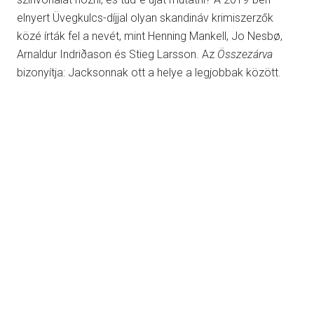
elnyert Üvegkulcs-díjjal olyan skandináv krimiszerzők
közé írták fel a nevét, mint Henning Mankell, Jo Nesbø,
Arnaldur Indriðason és Stieg Larsson. Az
Összezárva
bizonyítja: Jacksonnak ott a helye a legjobbak között.