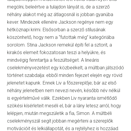
megölni, beleértve a tulajdon lányát is, de a szerző
néhány alakot még az átlagosnál is jobban gyanúba
kever. Mindezek ellenére Jackson regénye nem egy
hétköznapi krimi. Elsősorban a szerző stílusának
köszönhető, hogy nem a “futottak még” kategóriába
sorolom. Stina Jackson remekül építi fel a sztorit, a
kirakós elemeit fokozatosan teszi a helyükre, és
mindvégig fenntartja a feszültséget. A lineáris
cselekményvezetést egy közbeékelt, a múltban játszódó
történet szabdalja: ebből minden fejezet elején egy rövid
jelenetet kapunk. Ennek Liv a főszereplője; bár az első
néhány jelenetben nem nevezi nevén, később név nélkül
is egyértelművé válik. Ezekben Liv nyaranta ismétlődő
szökési kísérleteit meséli el, bár a lány letesz arról, hogy
lelépjen, miután megszületik a fia, Simon. A múltbéli
cselekményszál segít jobban megérteni a szereplők
motivációit és lelkiállapotát, és a rejtélyhez is hozzáad.