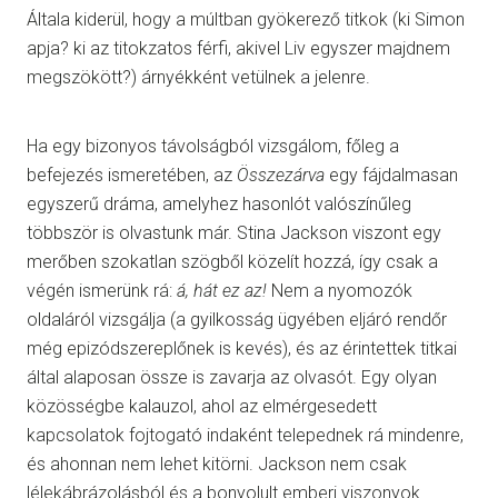
Általa kiderül, hogy a múltban gyökerező titkok (ki Simon
apja? ki az titokzatos férfi, akivel Liv egyszer majdnem
megszökött?) árnyékként vetülnek a jelenre.
Ha egy bizonyos távolságból vizsgálom, főleg a
befejezés ismeretében, az
Összezárva
egy fájdalmasan
egyszerű dráma, amelyhez hasonlót valószínűleg
többször is olvastunk már. Stina Jackson viszont egy
merőben szokatlan szögből közelít hozzá, így csak a
végén ismerünk rá:
á, hát ez az!
Nem a nyomozók
oldaláról vizsgálja (a gyilkosság ügyében eljáró rendőr
még epizódszereplőnek is kevés), és az érintettek titkai
által alaposan össze is zavarja az olvasót. Egy olyan
közösségbe kalauzol, ahol az elmérgesedett
kapcsolatok fojtogató indaként telepednek rá mindenre,
és ahonnan nem lehet kitörni. Jackson nem csak
lélekábrázolásból és a bonyolult emberi viszonyok