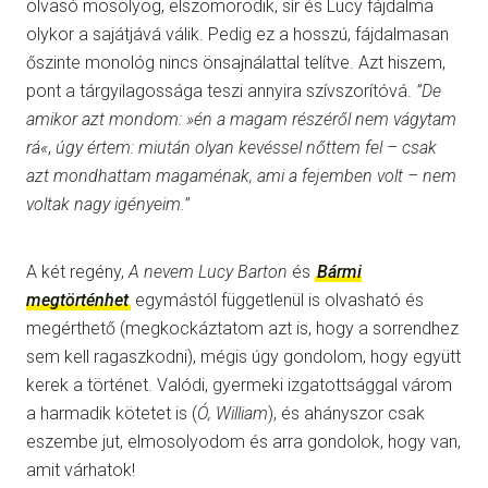
olvasó mosolyog, elszomorodik, sír és Lucy fájdalma
olykor a sajátjává válik. Pedig ez a hosszú, fájdalmasan
őszinte monológ nincs önsajnálattal telítve. Azt hiszem,
pont a tárgyilagossága teszi annyira szívszorítóvá.
”De
amikor azt mondom: »én a magam részéről nem vágytam
rá«
,
úgy értem: miután olyan kevéssel nőttem fel – csak
azt mondhattam magaménak, ami a fejemben volt – nem
voltak nagy igényeim.
”
A két regény,
A nevem Lucy Barton
és
Bármi
megtörténhet
egymástól függetlenül is olvasható és
megérthető (megkockáztatom azt is, hogy a sorrendhez
sem kell ragaszkodni), mégis úgy gondolom, hogy együtt
kerek a történet. Valódi, gyermeki izgatottsággal várom
a harmadik kötetet is (
Ó, William
), és ahányszor csak
eszembe jut, elmosolyodom és arra gondolok, hogy van,
amit várhatok!