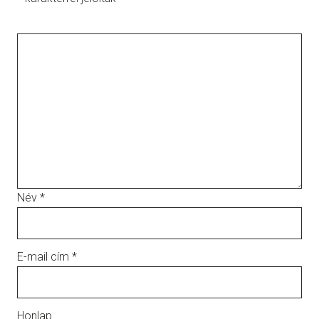
Név
*
E-mail cím
*
Honlap