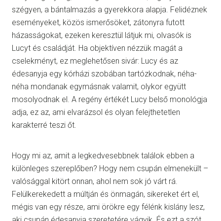
szégyen, a bántalmazás a gyerekkora alapja. Felidéznek
eseményeket, közös ismerősöket, zátonyra futott
házasságokat, ezeken keresztül látjuk mi, olvasók is
Lucyt és családját. Ha objektíven nézzük magát a
cselekményt, ez meglehetősen sivár: Lucy és az
édesanyja egy kórházi szobában tartózkodnak, néha-
néha mondanak egymásnak valamit, olykor együtt
mosolyodnak el. A regény értékét Lucy belső monológja
adja, ez az, ami elvarázsol és olyan felejthetetlen
karakterré teszi őt.
Hogy mi az, amit a legkedvesebbnek találok ebben a
különleges szereplőben? Hogy nem csupán elmenekült –
valósággal kitört onnan, ahol nem sok jó várt rá.
Felülkerekedett a múltján és önmagán, sikereket ért el,
mégis van egy része, ami örökre egy félénk kislány lesz,
aki csupán édesanyja szeretetére vágyik. És ezt a szót,