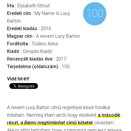
Írta :
Elizabeth Strout
100
Eredeti cím :
My Name Is Lucy
Barton
Eredeti kiadás :
2016
Magyar cím :
A nevem Lucy Barton
Fordította :
Todero Anna
Kiadó :
Geopen Kiadó
Recenzált kiadás éve :
2017
Terjedelme (oldalszám) :
150
Vidd hírét!
A nevem Lucy Barton
című regénnyel kissé fonákul
indultam. Nemrég írtam arról, hogy elsőként
a második
részt, a
Bármi megtörténhet
című kötetet
olvastam.
Akkor attól tartottam, hogy számomra nem lesz annyira