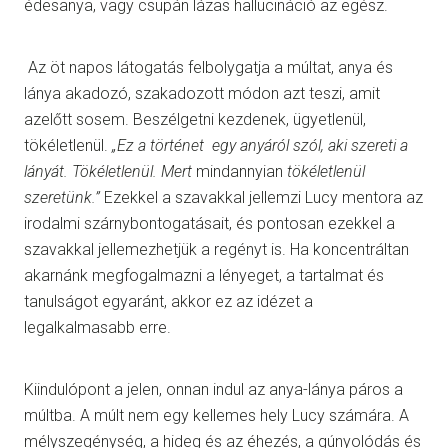
édesanya, vagy csupán lázas hallucináció az egész.
Az öt napos látogatás felbolygatja a múltat, anya és
lánya akadozó, szakadozott módon azt teszi, amit
azelőtt sosem. Beszélgetni kezdenek, ügyetlenül,
tökéletlenül.
„Ez a történet egy anyáról szól, aki szereti a
lányát. Tökéletlenül. Mert
mindannyian
tökéletlenül
szeretünk.”
Ezekkel a szavakkal jellemzi Lucy mentora az
irodalmi szárnybontogatásait, és pontosan ezekkel a
szavakkal jellemezhetjük a regényt is. Ha koncentráltan
akarnánk megfogalmazni a lényeget, a tartalmat és
tanulságot egyaránt, akkor ez az idézet a
legalkalmasabb erre.
Kiindulópont a jelen, onnan indul az anya-lánya páros a
múltba. A múlt nem egy kellemes hely Lucy számára. A
mélyszegénység, a hideg és az éhezés, a gúnyolódás és