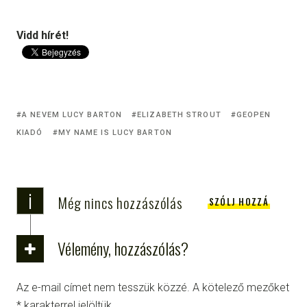
Vidd hírét!
A NEVEM LUCY BARTON
ELIZABETH STROUT
GEOPEN
KIADÓ
MY NAME IS LUCY BARTON
i
Még nincs hozzászólás
SZÓLJ HOZZÁ
Vélemény, hozzászólás?
Az e-mail címet nem tesszük közzé.
A kötelező mezőket
*
karakterrel jelöltük