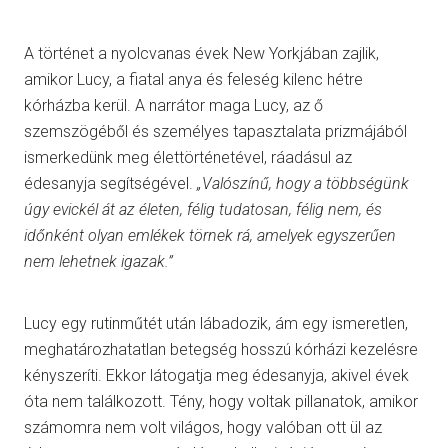
A történet a nyolcvanas évek New Yorkjában zajlik,
amikor Lucy, a fiatal anya és feleség kilenc hétre
kórházba kerül. A narrátor maga Lucy, az ő
szemszögéből és személyes tapasztalata prizmájából
ismerkedünk meg élettörténetével, ráadásul az
édesanyja segítségével.
„Valószínű, hogy a többségünk
úgy evickél át az életen, félig tudatosan, félig nem, és
időnként olyan emlékek törnek rá, amelyek egyszerűen
nem lehetnek igazak.”
Lucy egy rutinműtét után lábadozik, ám egy ismeretlen,
meghatározhatatlan betegség hosszú kórházi kezelésre
kényszeríti. Ekkor látogatja meg édesanyja, akivel évek
óta nem találkozott. Tény, hogy voltak pillanatok, amikor
számomra nem volt világos, hogy valóban ott ül az