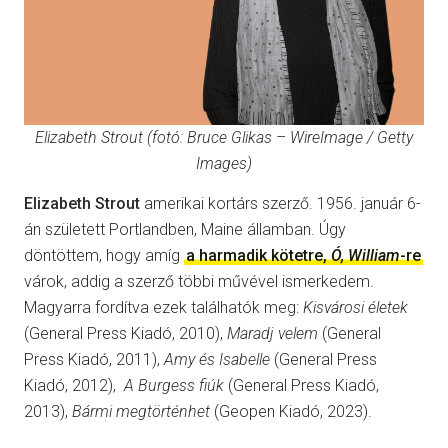
Elizabeth Strout (fotó: Bruce Glikas – WireImage / Getty
Images)
Elizabeth Strout
amerikai kortárs szerző. 1956. január 6-
án született Portlandben, Maine államban. Úgy
döntöttem, hogy amíg
a harmadik kötetre,
Ó, William
-re
várok, addig a szerző többi művével ismerkedem.
Magyarra fordítva ezek találhatók meg:
Kisvárosi életek
(General Press Kiadó, 2010),
Maradj velem
(General
Press Kiadó, 2011),
Amy és Isabelle
(General Press
Kiadó, 2012),
A Burgess fiúk
(General Press Kiadó,
2013),
Bármi megtörténhet
(Geopen Kiadó, 2023).