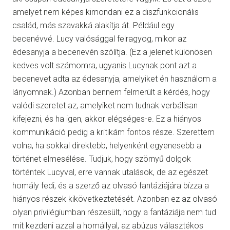
amelyet nem képes kimondani ez a diszfunkcionális
család, más szavakká alakítja át. Például egy
becenévvé. Lucy valósággal felragyog, mikor az
édesanyja a becenevén szólítja. (Ez a jelenet különösen
kedves volt számomra, ugyanis Lucynak pont azt a
becenevet adta az édesanyja, amelyiket én használom a
lányomnak.) Azonban bennem felmerült a kérdés, hogy
valódi szeretet az, amelyiket nem tudnak verbálisan
kifejezni, és ha igen, akkor elégséges-e. Ez a hiányos
kommunikáció pedig a kritikám fontos része. Szerettem
volna, ha sokkal direktebb, helyenként egyenesebb a
történet elmesélése. Tudjuk, hogy szörnyű dolgok
történtek Lucyval, erre vannak utalások, de az egészet
homály fedi, és a szerző az olvasó fantáziájára bízza a
hiányos részek kikövetkeztetését. Azonban ez az olvasó
olyan privilégiumban részesült, hogy a fantáziája nem tud
mit kezdeni azzal a homállyal, az abúzus választékos