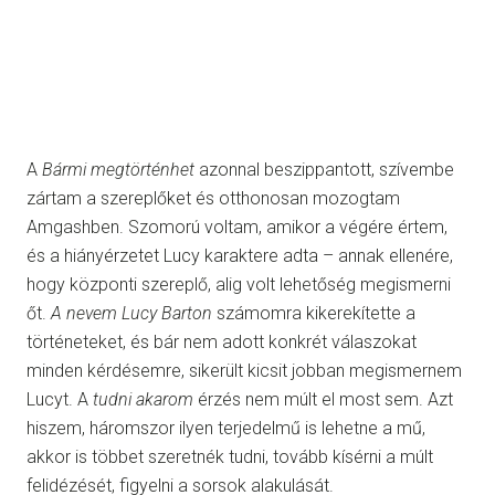
A
Bármi megtörténhet
azonnal beszippantott, szívembe
zártam a szereplőket és otthonosan mozogtam
Amgashben. Szomorú voltam, amikor a végére értem,
és a hiányérzetet Lucy karaktere adta – annak ellenére,
hogy központi szereplő, alig volt lehetőség megismerni
őt.
A nevem Lucy Barton
számomra kikerekítette a
történeteket, és bár nem adott konkrét válaszokat
minden kérdésemre, sikerült kicsit jobban megismernem
Lucyt. A
tudni akarom
érzés nem múlt el most sem. Azt
hiszem, háromszor ilyen terjedelmű is lehetne a mű,
akkor is többet szeretnék tudni, tovább kísérni a múlt
felidézését, figyelni a sorsok alakulását.