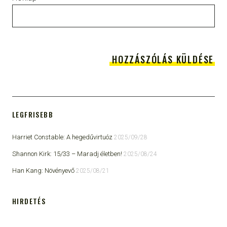
LEGFRISEBB
Harriet Constable: A hegedűvirtuóz
2025/09/28
Shannon Kirk: 15/33 ​– Maradj életben!
2025/08/24
Han Kang: Növényevő
2025/08/21
HIRDETÉS