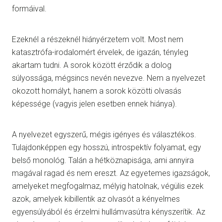
formáival.
Ezeknél a részeknél hiányérzetem volt. Most nem
katasztrófa-irodalomért érvelek, de igazán, tényleg
akartam tudni. A sorok között érződik a dolog
súlyossága, mégsincs nevén nevezve. Nem a nyelvezet
okozott homályt, hanem a sorok közötti olvasás
képessége (vagyis jelen esetben ennek hiánya).
A nyelvezet egyszerű, mégis igényes és választékos.
Tulajdonképpen egy hosszú, introspektív folyamat, egy
belső monológ. Talán a hétköznapisága, ami annyira
magával ragad és nem ereszt. Az egyetemes igazságok,
amelyeket megfogalmaz, mélyig hatolnak, végülis ezek
azok, amelyek kibillentik az olvasót a kényelmes
egyensúlyából és érzelmi hullámvasútra kényszerítik. Az