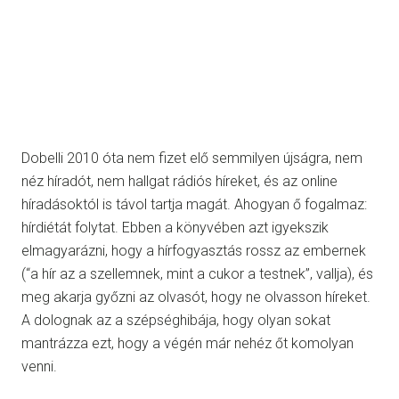
Dobelli 2010 óta nem fizet elő semmilyen újságra, nem
néz híradót, nem hallgat rádiós híreket, és az online
híradásoktól is távol tartja magát. Ahogyan ő fogalmaz:
hírdiétát folytat. Ebben a könyvében azt igyekszik
elmagyarázni, hogy a hírfogyasztás rossz az embernek
(“a hír az a szellemnek, mint a cukor a testnek”, vallja), és
meg akarja győzni az olvasót, hogy ne olvasson híreket.
A dolognak az a szépséghibája, hogy olyan sokat
mantrázza ezt, hogy a végén már nehéz őt komolyan
venni.