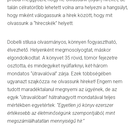
talán célratörőbb lehetett volna arra helyezni a hangsúlyt,
hogy miként válogassunk a hírek között, hogy mit
olvassunk a “hírecskék” helyett.
Dobelli stílusa olvasmányos, könnyen fogyasztható,
élvezhető. Helyenként megmosolyogtat, máskor
elgondolkodtat. A könyvet 35 rövid, tömör fejezetre
osztotta, és mindegyiket nyúlfarknyi, két-három
mondatos “útravalóval” zárja. Ezek többségében
ugyanazt szajkózza: ne olvassunk híreket! Engem nem
tudott maradéktalanul megnyerni az ügyének, de az
egyik “útravalóban” hátrahagyott mondatával teljes
mértékben egyetértek:
“Egyetlen jó könyv ezerszer
értékesebb az életminőségünk szempontjából, mint
megszámlálhatatlan mennyiségű hír.”