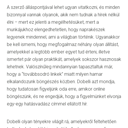
A szerző álláspontjával lehet ugyan vitatkozni, és minden
bizonnyal vannak olyanok, akik nem tudnak a hírek nélkül
élni – mert ez jelenti a megélhetésüket, mert a
munkájukhoz elengedhetetlen, hogy naprakészek
legyenek mindennel, ami a világban történik. Ugyanakkor
be kell ismerni, hogy megfogalmaz néhány olyan állítást,
amelyekkel a legtöbb ember egyet tud érteni, illetve
ismertet pár olyan praktikát, amelyek sokszor hasznosak
lehetnek. Valószínűleg mindannyian tapasztaltuk már,
hogy a “továbbsodró linkek” miatt milyen hamar
elkalandozunk böngészés közben. Dobelli azt mondja,
hogy tudatosan figyeljünk oda erre, amikor online
böngészünk, és ne engedjük, hogy a figyelmünket elvonja
egy-egy hatásvadász címmel ellátott hír.
Dobelli olyan tényekre világít rá, amelyekről feltehetően