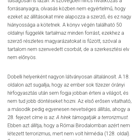
túlságosan is lazán. A szövegben nincs hivatkozás a
forrásanyagra, olvasás közben nem egyértelmű, hogy
ezeket az állításokat mire alapozza a szerző, és ez nagy
hiányossága a kötetnek. A könyv végén található 50
oldalnyi függelék tartalmaz minden forrást, ezekhez a
szerző részletes magyarázatokat is fűzött, szóval a
tartalom nem szenvedett csorbát, de a szerkesztési elv
nem előnyös.
Dobelli helyenként nagyon látványosan általánosít. A 18.
oldalon azt sugallja, hogy az ember sok tízezer órányi
hírfogyasztás után sem fogja jobban érteni a világot, és
nem tud jobb döntéseket hozni. Az első erősen vitatható,
a második pedig egyenesen nevetséges állítás, ahogy a
28. fejezet címe is az:
A hírek támogatják a terrorizmust.
Ebben azt állítja, hogy a Római Birodalomban azért nem
létezett terrorizmus, mert nem volt hírmédia (128. oldal).