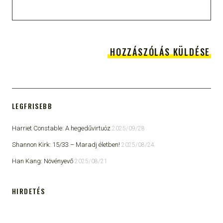
LEGFRISEBB
Harriet Constable: A hegedűvirtuóz
2025/09/28
Shannon Kirk: 15/33 ​– Maradj életben!
2025/08/24
Han Kang: Növényevő
2025/08/21
HIRDETÉS