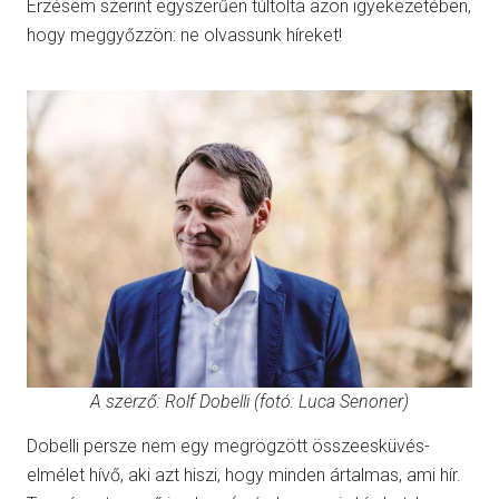
Érzésem szerint egyszerűen túltolta azon igyekezetében,
hogy meggyőzzön: ne olvassunk híreket!
A szerző: Rolf Dobelli (fotó: Luca Senoner)
Dobelli persze nem egy megrögzött összeesküvés-
elmélet hívő, aki azt hiszi, hogy minden ártalmas, ami hír.