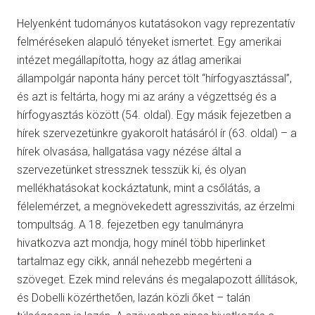
Helyenként tudományos kutatásokon vagy reprezentatív
felméréseken alapuló tényeket ismertet. Egy amerikai
intézet megállapította, hogy az átlag amerikai
állampolgár naponta hány percet tölt “hírfogyasztással”,
és azt is feltárta, hogy mi az arány a végzettség és a
hírfogyasztás között (54. oldal). Egy másik fejezetben a
hírek szervezetünkre gyakorolt hatásáról ír (63. oldal) – a
hírek olvasása, hallgatása vagy nézése által a
szervezetünket stressznek tesszük ki, és olyan
mellékhatásokat kockáztatunk, mint a csőlátás, a
félelemérzet, a megnövekedett agresszivitás, az érzelmi
tompultság. A 18. fejezetben egy tanulmányra
hivatkozva azt mondja, hogy minél több hiperlinket
tartalmaz egy cikk, annál nehezebb megérteni a
szöveget. Ezek mind releváns és megalapozott állítások,
és Dobelli közérthetően, lazán közli őket – talán