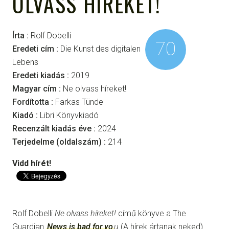
OLVASS HÍREKET!
Írta :
Rolf Dobelli
70
Eredeti cím :
Die Kunst des digitalen
Lebens
Eredeti kiadás :
2019
Magyar cím :
Ne olvass híreket!
Fordította :
Farkas Tünde
Kiadó :
Libri Könyvkiadó
Recenzált kiadás éve :
2024
Terjedelme (oldalszám) :
214
Vidd hírét!
Rolf Dobelli
Ne olvass híreket!
című könyve a The
Guardian
News is bad for yo
u
(A hírek ártanak neked)