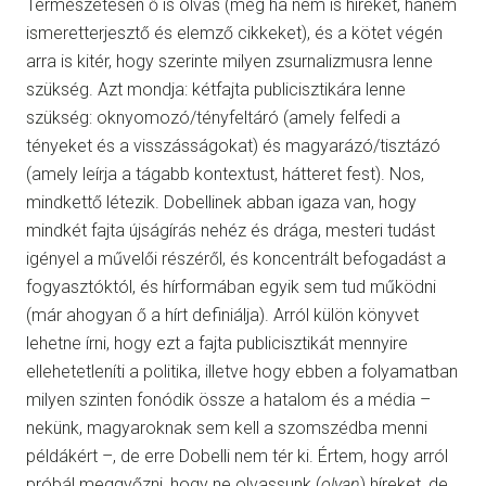
Természetesen ő is olvas (még ha nem is híreket, hanem
ismeretterjesztő és elemző cikkeket), és a kötet végén
arra is kitér, hogy szerinte milyen zsurnalizmusra lenne
szükség. Azt mondja: kétfajta publicisztikára lenne
szükség: oknyomozó/tényfeltáró (amely felfedi a
tényeket és a visszásságokat) és magyarázó/tisztázó
(amely leírja a tágabb kontextust, hátteret fest). Nos,
mindkettő létezik. Dobellinek abban igaza van, hogy
mindkét fajta újságírás nehéz és drága, mesteri tudást
igényel a művelői részéről, és koncentrált befogadást a
fogyasztóktól, és hírformában egyik sem tud működni
(már ahogyan ő a hírt definiálja). Arról külön könyvet
lehetne írni, hogy ezt a fajta publicisztikát mennyire
ellehetetleníti a politika, illetve hogy ebben a folyamatban
milyen szinten fonódik össze a hatalom és a média –
nekünk, magyaroknak sem kell a szomszédba menni
példákért –, de erre Dobelli nem tér ki. Értem, hogy arról
próbál meggyőzni, hogy ne olvassunk (
olyan
) híreket, de