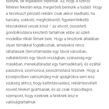
tudtunk, de legalábbis sejtettük. Az, hogy a szerző
fehéren feketén leírja, megerősíti bennünk a tudást. Hogy
a hírcirkuszt pénzelő reklám csak akkor eladható, ha
harsány, sokkoló, meghökkentő, figyelemfelkeltő
hírecskékkel veszik körül – az elvont, összetett,
gondolkodásra késztető tartalmak ebbe az üzleti
modellbe ritkán férnek bele. Hogy a hírsztorik általában
olyan témákkal foglalkoznak, amelyekre nincs
ráhatásunk (terrortámadás egy távoli városban,
vulkánkitörés egy távoli országban, szárazság egy
másikban, menekültáradat egy harmadikban), és ezáltal
passzívvá, szomorúvá, pesszimistává tesznek. Hogy a
közeljövőben valószínűleg már újságírókra sem lesz
szükség ahhoz, hogy kattintásvadász, reklámbevételt
növelő híreket gyártsanak, és az csak másodlagos
szempont, hogy ezeknek a híreknek lesz-e
valóságtartalmuk.