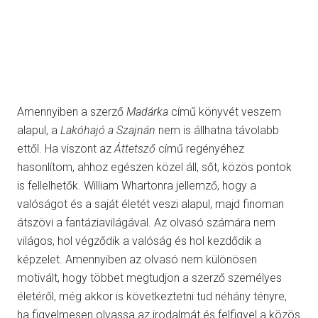
Amennyiben a szerző
Madárka
című könyvét veszem
alapul, a
Lakóhajó a Szajnán
nem is állhatna távolabb
ettől. Ha viszont az
Áttetsző
című regényéhez
hasonlítom, ahhoz egészen közel áll, sőt, közös pontok
is fellelhetők. William Whartonra jellemző, hogy a
valóságot és a saját életét veszi alapul, majd finoman
átszövi a fantáziavilágával. Az olvasó számára nem
világos, hol végződik a valóság és hol kezdődik a
képzelet. Amennyiben az olvasó nem különösen
motivált, hogy többet megtudjon a szerző személyes
életéről, még akkor is következtetni tud néhány tényre,
ha figyelmesen olvassa az irodalmát és felfigyel a közös