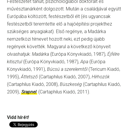
Festészetet tanult, pszichológiából doktorált és
művésztanárként dolgozott. Miután a családjával együtt
Európába költözött, festészetből élt (és ugyancsak
festészetből teremtette elő a hajóépítési projekthez
szükséges anyagiakat). Első regénye, a Madárka
nemzetközi hírnevet hozott neki, ezt pedig újabb
regények követték. Magyarul a következő könyveit
olvashatjuk:
Madárka
(Európa Könyvkiadó, 1987),
Éjfélre
kitisztul
(Európa Könyvkiadó, 1987),
Apa
(Európa
Könyvkiadó, 1991),
Búcsú a szerelemtől
(Tericum Kiadó,
1995),
Áttetsző
(Cartaphilus Kiadó, 2007),
Hírhozók
(Cartaphilus Kiadó, 2008),
Büszkeség
(Cartaphilus Kiadó,
2009),
Srapnel
(Cartaphilus Kiadó, 2011).
Vidd hírét!