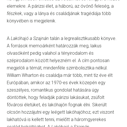
elemekre. A párizsi élet, a háború, az óvónő feleség, a
fészkek
, vagy a lánya és családjának tragédiája több
könyvében is megjelenik.
A
Lakóhajó a Szajnán
talán a legrealisztikusabb könyve.
A források memoárként határozzák meg, laikus
olvasóként pedig valahol a tényirodalom és
szépirodalom között helyezném el. A cím pontosan
megjelöli a témát, mindenféle szimbolisztika nélkül.
William Wharton és családja már több, mint tíz éve élt
Európában, amikor az 1970-es évek közepén egy
szeszélyes, romantikus gondolat hatására úgy
döntöttek, hogy feladják párizsi lakásukat, zsúfolt
fővárosi életüket, és lakóhajón fognak élni. Sikerült
olcsón hozzájutni egy leégett lakóhajóhoz, ezt viszont
lakhatóvá is kellett tenni, mielőtt a háromgyerekes
család beköltözhet. A
Lakóhajó a Szajnán