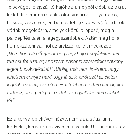
félbevágott olajszállító hajóhoz, amelyből előbb az olajat
kellett kimerni, majd ablakokat vágni rá. Folyamatos,
hosszú, veszélyes, emberi testet igénybevevő feladatok
vártak megoldásra, amelyek közül a lépcső, meg a
pallóépítés talán a legegyszerűbbek. Aztán meg hol a
homokzátonnyal, hol az árvízzel kellett megküzdeni.
„
Nem könnyű elfogadni, hogy egy hajó hányféleképpen
tud csúfot űzni egy hozzám hasonló szárazföldi patkány
legjobb szándékaiból.”
„
Utólag már nem is értem, hogy
lehettem ennyire naiv.”
„
Úgy látszik, erről szól az életem –
legalábbis a hajós életem –, a felét nem értem annak, ami
történik, amit pedig megértek, az egyáltalán nem alakul
jól.”
Ez a könyv, objektíven nézve, nem az a stílus, amit
kedvelek, keresek és szívesen olvasok. Utólag mégis azt