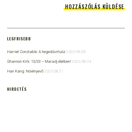
LEGFRISEBB
Harriet Constable: A hegedűvirtuóz
2025/09/28
Shannon Kirk: 15/33 ​– Maradj életben!
2025/08/24
Han Kang: Növényevő
2025/08/21
HIRDETÉS