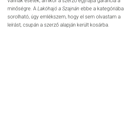
vannak esetek, amikor a szerző egyfajta garancia a
minőségre. A
Lakóhajó a Szajnán
ebbe a kategóriába
sorolható, úgy emlékszem, hogy el sem olvastam a
leírást, csupán a szerző alapján került kosárba.