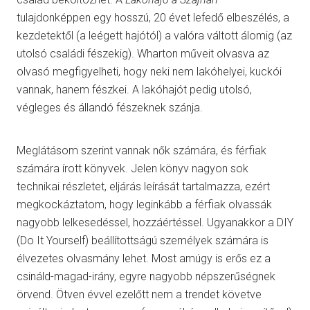
tulajdonképpen egy hosszú, 20 évet lefedő elbeszélés, a
kezdetektől (a leégett hajótól) a valóra váltott álomig (az
utolsó családi fészekig). Wharton műveit olvasva az
olvasó megfigyelheti, hogy neki nem lakóhelyei, kuckói
vannak, hanem fészkei. A lakóhajót pedig utolsó,
végleges és állandó fészeknek szánja.
Meglátásom szerint vannak nők számára, és férfiak
számára írott könyvek. Jelen könyv nagyon sok
technikai részletet, eljárás leírását tartalmazza, ezért
megkockáztatom, hogy leginkább a férfiak olvassák
nagyobb lelkesedéssel, hozzáértéssel. Ugyanakkor a DIY
(Do It Yourself) beállítottságú személyek számára is
élvezetes olvasmány lehet. Most amúgy is erős ez a
csináld-magad-irány, egyre nagyobb népszerűségnek
örvend. Ötven évvel ezelőtt nem a trendet követve