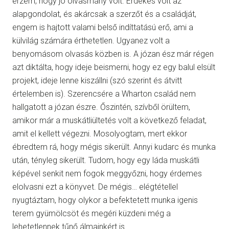
érzem, hogy jó olvasmány volt. Érdekes volt az
alapgondolat, és akárcsak a szerzőt és a családját,
engem is hajtott valami belső indíttatású erő, ami a
külvilág számára érthetetlen. Ugyanez volt a
benyomásom olvasás közben is. A józan ész már régen
azt diktálta, hogy ideje beismerni, hogy ez egy balul elsült
projekt, ideje lenne kiszállni (szó szerint és átvitt
értelemben is). Szerencsére a Wharton család nem
hallgatott a józan észre. Őszintén, szívből örültem,
amikor már a muskátliültetés volt a következő feladat,
amit el kellett végezni. Mosolyogtam, mert ekkor
ébredtem rá, hogy mégis sikerült. Annyi kudarc és munka
után, tényleg sikerült. Tudom, hogy egy láda muskátli
képével senkit nem fogok meggyőzni, hogy érdemes
elolvasni ezt a könyvet. De mégis… elégtétellel
nyugtáztam, hogy olykor a befektetett munka igenis
terem gyümölcsöt és megéri küzdeni még a
lehetetlennek tűnő álmainkért is.