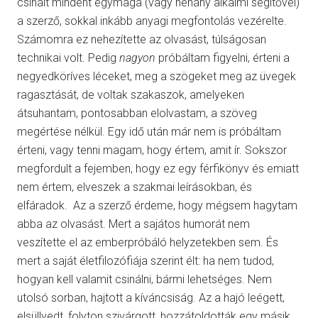
csinált mindent egymaga (vagy néhány alkalmi segítővel)
a szerző, sokkal inkább anyagi megfontolás vezérelte.
Számomra ez nehezítette az olvasást, túlságosan
technikai volt. Pedig
nagyon
próbáltam figyelni, érteni a
negyedköríves léceket, meg a szögeket meg az üvegek
ragasztását, de voltak szakaszok, amelyeken
átsuhantam, pontosabban elolvastam, a szöveg
megértése nélkül. Egy idő után már nem is próbáltam
érteni, vagy tenni magam, hogy értem, amit ír. Sokszor
megfordult a fejemben, hogy ez egy férfikönyv és emiatt
nem értem, elveszek a szakmai leírásokban, és
elfáradok. Az a szerző érdeme, hogy mégsem hagytam
abba az olvasást. Mert a sajátos humorát nem
veszítette el az emberpróbáló helyzetekben sem. És
mert a saját életfilozófiája szerint élt: ha nem tudod,
hogyan kell valamit csinálni, bármi lehetséges. Nem
utolsó sorban, hajtott a kíváncsiság. Az a hajó leégett,
elsüllyedt, folyton szivárgott, hozzátoldották egy másik,