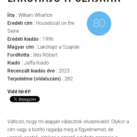
Írta :
William Wharton
80
Eredeti cím :
Houseboat on the
Seine
Eredeti kiadás :
1996
Magyar cím :
Lakóhajó a Szajnán
Fordította :
Illés Róbert
Kiadó :
Jaffa Kiadó
Recenzált kiadás éve :
2023
Terjedelme (oldalszám) :
282
Vidd hírét!
Változó, hogy mi alapján választok olvasnivalót. Olykor a
cím vagy a borító ragadja meg a figyelmemet, de