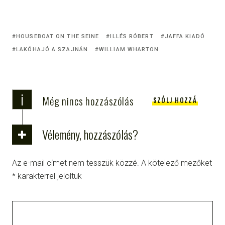
HOUSEBOAT ON THE SEINE
ILLÉS RÓBERT
JAFFA KIADÓ
LAKÓHAJÓ A SZAJNÁN
WILLIAM WHARTON
i
Még nincs hozzászólás
SZÓLJ HOZZÁ
Vélemény, hozzászólás?
Az e-mail címet nem tesszük közzé.
A kötelező mezőket
*
karakterrel jelöltük