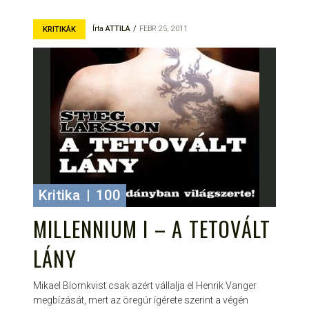
Írta
ATTILA
FEBR 25, 2011
KRITIKÁK
Kritika
|
100
MILLENNIUM I – A TETOVÁLT
LÁNY
Mikael Blomkvist csak azért vállalja el Henrik Vanger
megbízását, mert az öregúr ígérete szerint a végén