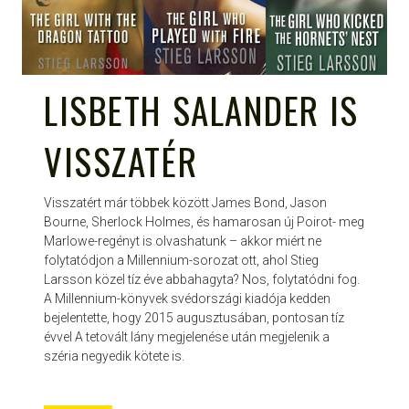
LISBETH SALANDER IS
VISSZATÉR
Visszatért már többek között James Bond, Jason
Bourne, Sherlock Holmes, és hamarosan új Poirot- meg
Marlowe-regényt is olvashatunk – akkor miért ne
folytatódjon a Millennium-sorozat ott, ahol Stieg
Larsson közel tíz éve abbahagyta? Nos, folytatódni fog.
A Millennium-könyvek svédországi kiadója kedden
bejelentette, hogy 2015 augusztusában, pontosan tíz
évvel A tetovált lány megjelenése után megjelenik a
széria negyedik kötete is.