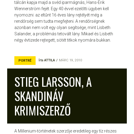
tálcán kapja majd a svéd iparmágnás, Hans-Erik
Wennerström fejét. Egy 40 évvel ezelőtti ügyben kell
nyomozni: az eltűnt 16 éves lány rejtélyét még a
rendőrség sem tudta megfejteni. A rendőrségnek
azonban nem volt egy olyan segítsége, mint Lisbeth
Salander, a problémás tetovált lány. Mikael és Lisbeth
négy évtizede rejtegett, sötét titkok nyomára bukkan.
Írta
ATTILA
MÁRC 19, 2010
PORTRÉ
STIEG LARSSON, A
SKANDINÁV
KRIMISZERZŐ
A Millenium-történetek szerzője eredetileg egy tíz részes