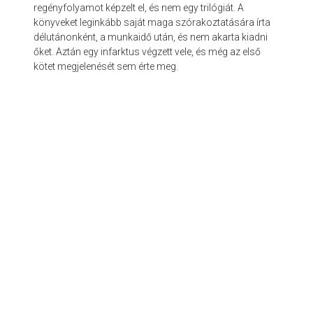
regényfolyamot képzelt el, és nem egy trilógiát. A
könyveket leginkább saját maga szórakoztatására írta
délutánonként, a munkaidő után, és nem akarta kiadni
őket. Aztán egy infarktus végzett vele, és még az első
kötet megjelenését sem érte meg.
© 2026 olvasóterem.com - az egészséges olvasás támogatója.