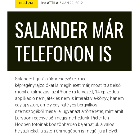
Írta
ATTILA
JAN 29, 2012
BEJÁRAT
SALANDER MÁR
TELEFONON IS
Salander figurája filmrendezőket meg
képregényrajzolókat is megihletett már, most itt az első
mobil alkalmazás: az iPhone-ra tervezett, 14 epizódos
applikáció nem játék és nem is interaktív e-könyv, hanem
egy új sztori, amely egy rejtélyes bérgyilkos
szemszögéből meséli el ugyanazt a történetet, mint amit
Larsson regényeiből megismerhettünk. Pieter ten
Hoopen fotóinak köszönhetően bejárhatjuk a valós
helyszíneket; a sztori önmagában is megállja a helyét.