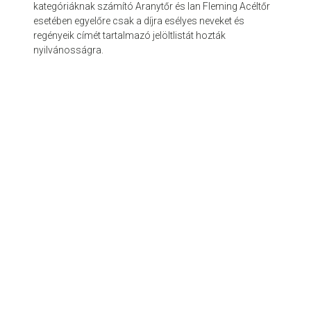
kategóriáknak számító Aranytőr és Ian Fleming Acéltőr
esetében egyelőre csak a díjra esélyes neveket és
regényeik címét tartalmazó jelöltlistát hozták
nyilvánosságra.