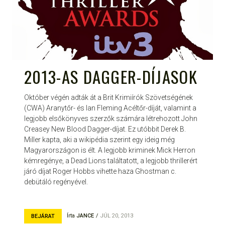
2013-AS DAGGER-DÍJASOK
Október végén adták át a Brit Krimiírók Szövetségének
(CWA) Aranytőr- és Ian Fleming Acéltőr-díját, valamint a
legjobb elsőkönyves szerzők számára létrehozott John
Creasey New Blood Dagger-díjat. Ez utóbbit Derek B.
Miller kapta, aki a wikipédia szerint egy ideig még
Magyarországon is élt. A legjobb kriminek Mick Herron
kémregénye, a Dead Lions találtatott, a legjobb thrillerért
járó díjat Roger Hobbs vihette haza Ghostman c.
debütáló regényével.
Írta
JANCE
JÚL 20, 2013
BEJÁRAT