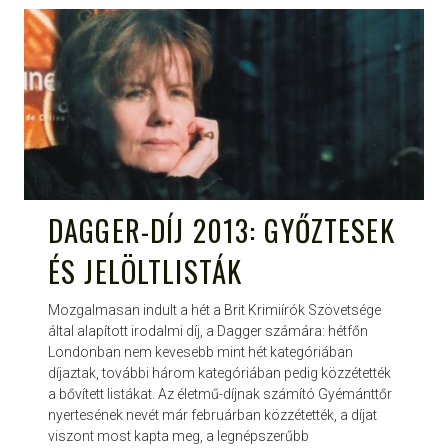
DAGGER-DÍJ 2013: GYŐZTESEK
ÉS JELÖLTLISTÁK
Mozgalmasan indult a hét a Brit Krimiírók Szövetsége
által alapított irodalmi díj, a Dagger számára: hétfőn
Londonban nem kevesebb mint hét kategóriában
díjaztak, további három kategóriában pedig közzétették
a bővített listákat. Az életmű-díjnak számító Gyémánttőr
nyertesének nevét már februárban közzétették, a díjat
viszont most kapta meg, a legnépszerűbb